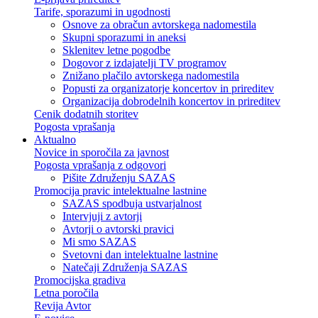
Tarife, sporazumi in ugodnosti
Osnove za obračun avtorskega nadomestila
Skupni sporazumi in aneksi
Sklenitev letne pogodbe
Dogovor z izdajatelji TV programov
Znižano plačilo avtorskega nadomestila
Popusti za organizatorje koncertov in prireditev
Organizacija dobrodelnih koncertov in prireditev
Cenik dodatnih storitev
Pogosta vprašanja
Aktualno
Novice in sporočila za javnost
Pogosta vprašanja z odgovori
Pišite Združenju SAZAS
Promocija pravic intelektualne lastnine
SAZAS spodbuja ustvarjalnost
Intervjuji z avtorji
Avtorji o avtorski pravici
Mi smo SAZAS
Svetovni dan intelektualne lastnine
Natečaji Združenja SAZAS
Promocijska gradiva
Letna poročila
Revija Avtor