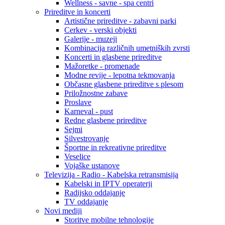
Wellness - savne - spa centri
Prireditve in koncerti
Artistične prireditve - zabavni parki
Cerkev - verski objekti
Galerije - muzeji
Kombinacija različnih umetniških zvrsti
Koncerti in glasbene prireditve
Mažoretke - promenade
Modne revije - lepotna tekmovanja
Občasne glasbene prireditve s plesom
Priložnostne zabave
Proslave
Karneval - pust
Redne glasbene prireditve
Sejmi
Silvestrovanje
Športne in rekreativne prireditve
Veselice
Vojaške ustanove
Televizija - Radio - Kabelska retransmisija
Kabelski in IPTV operaterji
Radijsko oddajanje
TV oddajanje
Novi mediji
Storitve mobilne tehnologije