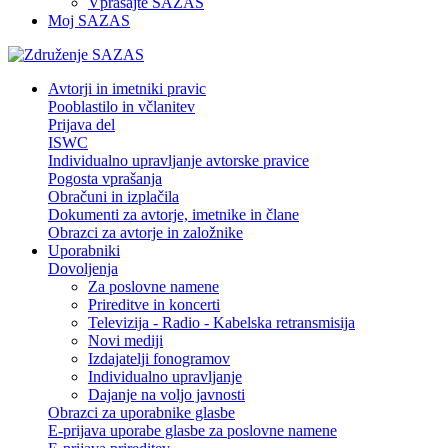
Vprašajte SAZAS
Moj SAZAS
Avtorji in imetniki pravic
Pooblastilo in včlanitev
Prijava del
ISWC
Individualno upravljanje avtorske pravice
Pogosta vprašanja
Obračuni in izplačila
Dokumenti za avtorje, imetnike in člane
Obrazci za avtorje in založnike
Uporabniki
Dovoljenja
Za poslovne namene
Prireditve in koncerti
Televizija - Radio - Kabelska retransmisija
Novi mediji
Izdajatelji fonogramov
Individualno upravljanje
Dajanje na voljo javnosti
Obrazci za uporabnike glasbe
E-prijava uporabe glasbe za poslovne namene