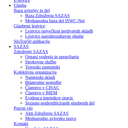
E-novice
Glasba
Baza avtorjev in del
Baza Združenja SAZAS
Mednarodna baza del ISWC-Net
Glasbene lestvice
Lestvice največkrat predvajnih skladb
Lestvice narodnozabavne glasbe
SloTop50 aplikacija
SAZAS
Združenje SAZAS
Organi vodenja in upravljanja
Strokovne službe
Terenski zastopniki
Kolektivna organizacija
Namenski skladi
Bilateralne pogodbe
Članstvo v CISAC
Članstvo v BIEM
Evidenca imetnikov pravic
Seznam neidentificiranih glasbenih del
Pravni viri
Akti Združenja SAZAS
Mednarodno avtorsko pravo
Kontakt