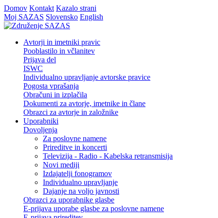
Domov
Kontakt
Kazalo strani
Moj SAZAS
Slovensko
English
Avtorji in imetniki pravic
Pooblastilo in včlanitev
Prijava del
ISWC
Individualno upravljanje avtorske pravice
Pogosta vprašanja
Obračuni in izplačila
Dokumenti za avtorje, imetnike in člane
Obrazci za avtorje in založnike
Uporabniki
Dovoljenja
Za poslovne namene
Prireditve in koncerti
Televizija - Radio - Kabelska retransmisija
Novi mediji
Izdajatelji fonogramov
Individualno upravljanje
Dajanje na voljo javnosti
Obrazci za uporabnike glasbe
E-prijava uporabe glasbe za poslovne namene
E-prijava prireditev