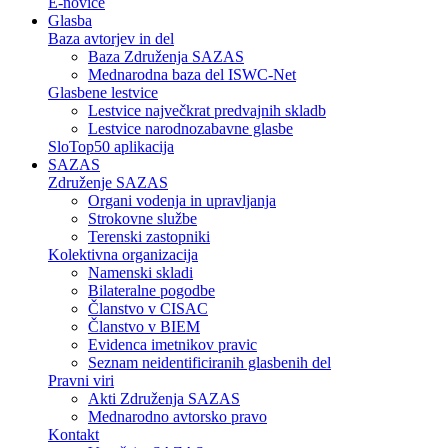
E-novice
Glasba
Baza avtorjev in del
Baza Združenja SAZAS
Mednarodna baza del ISWC-Net
Glasbene lestvice
Lestvice največkrat predvajnih skladb
Lestvice narodnozabavne glasbe
SloTop50 aplikacija
SAZAS
Združenje SAZAS
Organi vodenja in upravljanja
Strokovne službe
Terenski zastopniki
Kolektivna organizacija
Namenski skladi
Bilateralne pogodbe
Članstvo v CISAC
Članstvo v BIEM
Evidenca imetnikov pravic
Seznam neidentificiranih glasbenih del
Pravni viri
Akti Združenja SAZAS
Mednarodno avtorsko pravo
Kontakt