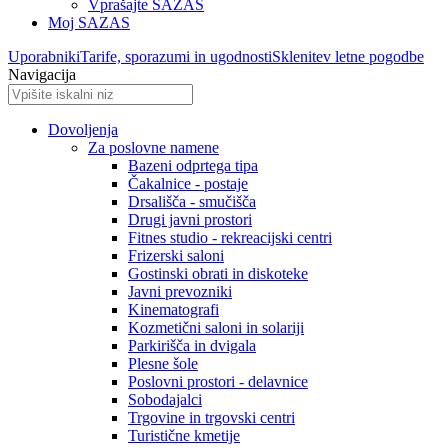
Vprašajte SAZAS
Moj SAZAS
Uporabniki
Tarife, sporazumi in ugodnosti
Sklenitev letne pogodbe
Navigacija
Dovoljenja
Za poslovne namene
Bazeni odprtega tipa
Čakalnice - postaje
Drsališča - smučišča
Drugi javni prostori
Fitnes studio - rekreacijski centri
Frizerski saloni
Gostinski obrati in diskoteke
Javni prevozniki
Kinematografi
Kozmetični saloni in solariji
Parkirišča in dvigala
Plesne šole
Poslovni prostori - delavnice
Sobodajalci
Trgovine in trgovski centri
Turistične kmetije