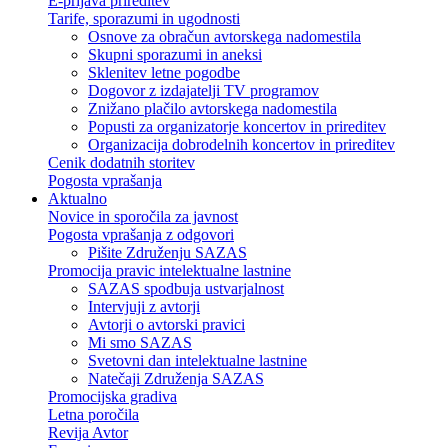
E-prijava prireditev
Tarife, sporazumi in ugodnosti
Osnove za obračun avtorskega nadomestila
Skupni sporazumi in aneksi
Sklenitev letne pogodbe
Dogovor z izdajatelji TV programov
Znižano plačilo avtorskega nadomestila
Popusti za organizatorje koncertov in prireditev
Organizacija dobrodelnih koncertov in prireditev
Cenik dodatnih storitev
Pogosta vprašanja
Aktualno
Novice in sporočila za javnost
Pogosta vprašanja z odgovori
Pišite Združenju SAZAS
Promocija pravic intelektualne lastnine
SAZAS spodbuja ustvarjalnost
Intervjuji z avtorji
Avtorji o avtorski pravici
Mi smo SAZAS
Svetovni dan intelektualne lastnine
Natečaji Združenja SAZAS
Promocijska gradiva
Letna poročila
Revija Avtor