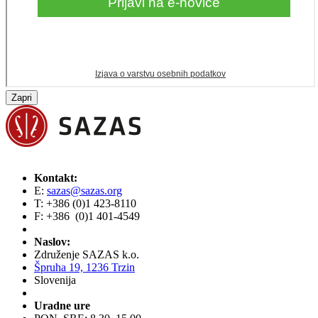
Zapri
Kontakt:
E:
sazas@sazas.org
T: +386 (0)1 423-8110
F: +386 (0)1 401-4549
Naslov:
Združenje SAZAS k.o.
Špruha 19, 1236 Trzin
Slovenija
Uradne ure