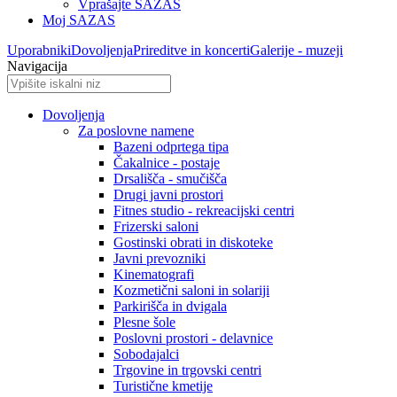
Vprašajte SAZAS
Moj SAZAS
Uporabniki
Dovoljenja
Prireditve in koncerti
Galerije - muzeji
Navigacija
Dovoljenja
Za poslovne namene
Bazeni odprtega tipa
Čakalnice - postaje
Drsališča - smučišča
Drugi javni prostori
Fitnes studio - rekreacijski centri
Frizerski saloni
Gostinski obrati in diskoteke
Javni prevozniki
Kinematografi
Kozmetični saloni in solariji
Parkirišča in dvigala
Plesne šole
Poslovni prostori - delavnice
Sobodajalci
Trgovine in trgovski centri
Turistične kmetije