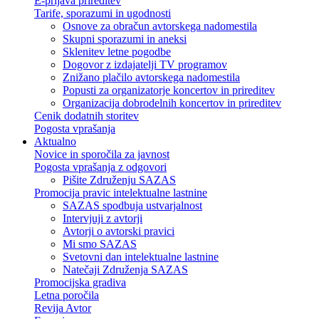
E-prijava prireditev
Tarife, sporazumi in ugodnosti
Osnove za obračun avtorskega nadomestila
Skupni sporazumi in aneksi
Sklenitev letne pogodbe
Dogovor z izdajatelji TV programov
Znižano plačilo avtorskega nadomestila
Popusti za organizatorje koncertov in prireditev
Organizacija dobrodelnih koncertov in prireditev
Cenik dodatnih storitev
Pogosta vprašanja
Aktualno
Novice in sporočila za javnost
Pogosta vprašanja z odgovori
Pišite Združenju SAZAS
Promocija pravic intelektualne lastnine
SAZAS spodbuja ustvarjalnost
Intervjuji z avtorji
Avtorji o avtorski pravici
Mi smo SAZAS
Svetovni dan intelektualne lastnine
Natečaji Združenja SAZAS
Promocijska gradiva
Letna poročila
Revija Avtor