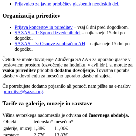
Prijavnico za javno priobčitev glasbenih neodrskih del.
Organizacija prireditev
Prijava koncertov in prireditev
– vsaj 8 dni pred dogodkom.
SAZAS – 1: Spored izvedenih del
– najkasneje 15 dni po
dogodku.
SAZAS – 3: Osnove za obračun AH
– najkasneje 15 dni po
dogodku.
Četudi že imate dovoljenje Združenja SAZAS za uporabo glasbe v
poslovnem prostoru (ozvočenje na hodniku, v avli idr.), si morate
za
vsako prireditev
pridobiti
dodatno dovoljenje.
Tovrstna uporaba
glasbe v dovoljenju za mesečno uporabo glasbe ni zajeta.
Če potrebujete dodatno pojasnilo ali pomoč, nam pišite na e-naslov
prireditve@sazas.org
.
Tarife za galerije, muzeje in razstave
Višina avtorskega nadomestila je odvisna
od časovnega obdobja.
Objekt
tedensko*
mesečno*
galerije, muzeji
1,38€
11,06€
razstave
2,77€
13,83€