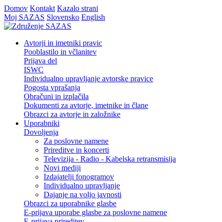
Domov
Kontakt
Kazalo strani
Moj SAZAS
Slovensko
English
Avtorji in imetniki pravic
Pooblastilo in včlanitev
Prijava del
ISWC
Individualno upravljanje avtorske pravice
Pogosta vprašanja
Obračuni in izplačila
Dokumenti za avtorje, imetnike in člane
Obrazci za avtorje in založnike
Uporabniki
Dovoljenja
Za poslovne namene
Prireditve in koncerti
Televizija - Radio - Kabelska retransmisija
Novi mediji
Izdajatelji fonogramov
Individualno upravljanje
Dajanje na voljo javnosti
Obrazci za uporabnike glasbe
E-prijava uporabe glasbe za poslovne namene
E-prijava prireditev