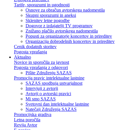
Tarife, sporazumi in ugodnosti
Osnove za obračun avtorskega nadomestila
Skupni sporazumi in aneksi
Sklenitev letne pogodbe
Dogovor z izdajatelji TV programov
Znižano plačilo avtorskega nadomestila
Popusti za organizatorje koncertov in prireditev
Organizacija dobrodelnih koncertov in prireditev
Cenik dodatnih storitev
Pogosta vprašanja
Aktualno
Novice in sporočila za javnost
Pogosta vprašanja z odgovori
Pišite Združenju SAZAS
Promocija pravic intelektualne lastnine
SAZAS spodbuja ustvarjalnost
Intervjuji z avtorji
Avtorji o avtorski pravici
Mi smo SAZAS
Svetovni dan intelektualne lastnine
Natečaji Združenja SAZAS
Promocijska gradiva
Letna poročila
Revija Avtor