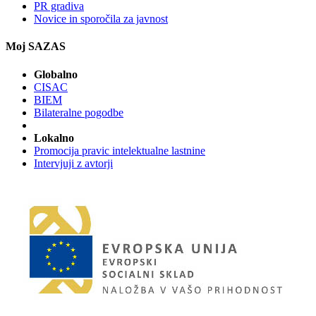
PR gradiva
Novice in sporočila za javnost
Moj SAZAS
Globalno
CISAC
BIEM
Bilateralne pogodbe
Lokalno
Promocija pravic intelektualne lastnine
Intervjuji z avtorji