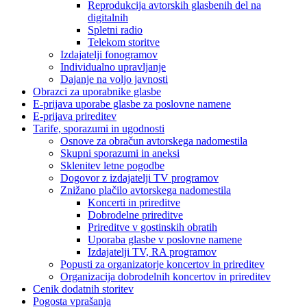
Reprodukcija avtorskih glasbenih del na
digitalnih
Spletni radio
Telekom storitve
Izdajatelji fonogramov
Individualno upravljanje
Dajanje na voljo javnosti
Obrazci za uporabnike glasbe
E-prijava uporabe glasbe za poslovne namene
E-prijava prireditev
Tarife, sporazumi in ugodnosti
Osnove za obračun avtorskega nadomestila
Skupni sporazumi in aneksi
Sklenitev letne pogodbe
Dogovor z izdajatelji TV programov
Znižano plačilo avtorskega nadomestila
Koncerti in prireditve
Dobrodelne prireditve
Prireditve v gostinskih obratih
Uporaba glasbe v poslovne namene
Izdajatelji TV, RA programov
Popusti za organizatorje koncertov in prireditev
Organizacija dobrodelnih koncertov in prireditev
Cenik dodatnih storitev
Pogosta vprašanja