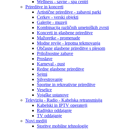
Wellness - savne - spa centri
Prireditve in koncerti
Artistične prireditve - zabavni parki
Cerkev - verski objekti
Galerije - muzeji
Kombinacija različnih umetniških zvrsti
Koncerti in glasbene prireditve
Mažoretke - promenade
Modne revije - lepotna tekmovanja
Občasne glasbene prireditve s plesom
Priložnostne zabave
Proslave
Karneval - pust
Redne glasbene prireditve
Sejmi
Silvestrovanje
Športne in rekreativne prireditve
Veselice
Vojaške ustanove
Televizija - Radio - Kabelska retransmisija
Kabelski in IPTV operaterji
Radijsko oddajanje
TV oddajanje
Novi mediji
Storitve mobilne tehnologije