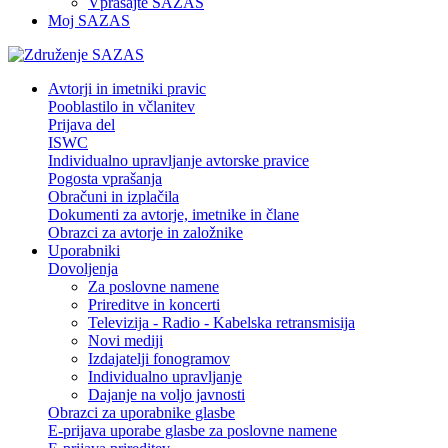
Vprašajte SAZAS
Moj SAZAS
Avtorji in imetniki pravic
Pooblastilo in včlanitev
Prijava del
ISWC
Individualno upravljanje avtorske pravice
Pogosta vprašanja
Obračuni in izplačila
Dokumenti za avtorje, imetnike in člane
Obrazci za avtorje in založnike
Uporabniki
Dovoljenja
Za poslovne namene
Prireditve in koncerti
Televizija - Radio - Kabelska retransmisija
Novi mediji
Izdajatelji fonogramov
Individualno upravljanje
Dajanje na voljo javnosti
Obrazci za uporabnike glasbe
E-prijava uporabe glasbe za poslovne namene