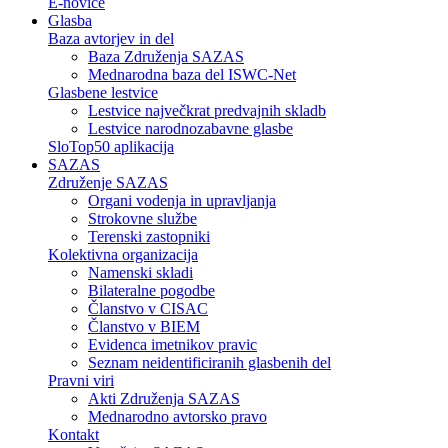
E-novice
Glasba
Baza avtorjev in del
Baza Združenja SAZAS
Mednarodna baza del ISWC-Net
Glasbene lestvice
Lestvice največkrat predvajnih skladb
Lestvice narodnozabavne glasbe
SloTop50 aplikacija
SAZAS
Združenje SAZAS
Organi vodenja in upravljanja
Strokovne službe
Terenski zastopniki
Kolektivna organizacija
Namenski skladi
Bilateralne pogodbe
Članstvo v CISAC
Članstvo v BIEM
Evidenca imetnikov pravic
Seznam neidentificiranih glasbenih del
Pravni viri
Akti Združenja SAZAS
Mednarodno avtorsko pravo
Kontakt