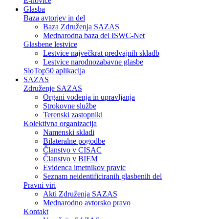
E-novice
Glasba
Baza avtorjev in del
Baza Združenja SAZAS
Mednarodna baza del ISWC-Net
Glasbene lestvice
Lestvice največkrat predvajnih skladb
Lestvice narodnozabavne glasbe
SloTop50 aplikacija
SAZAS
Združenje SAZAS
Organi vodenja in upravljanja
Strokovne službe
Terenski zastopniki
Kolektivna organizacija
Namenski skladi
Bilateralne pogodbe
Članstvo v CISAC
Članstvo v BIEM
Evidenca imetnikov pravic
Seznam neidentificiranih glasbenih del
Pravni viri
Akti Združenja SAZAS
Mednarodno avtorsko pravo
Kontakt