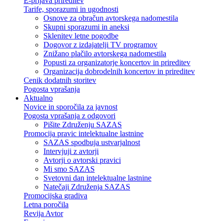
E-prijava prireditev
Tarife, sporazumi in ugodnosti
Osnove za obračun avtorskega nadomestila
Skupni sporazumi in aneksi
Sklenitev letne pogodbe
Dogovor z izdajatelji TV programov
Znižano plačilo avtorskega nadomestila
Popusti za organizatorje koncertov in prireditev
Organizacija dobrodelnih koncertov in prireditev
Cenik dodatnih storitev
Pogosta vprašanja
Aktualno
Novice in sporočila za javnost
Pogosta vprašanja z odgovori
Pišite Združenju SAZAS
Promocija pravic intelektualne lastnine
SAZAS spodbuja ustvarjalnost
Intervjuji z avtorji
Avtorji o avtorski pravici
Mi smo SAZAS
Svetovni dan intelektualne lastnine
Natečaji Združenja SAZAS
Promocijska gradiva
Letna poročila
Revija Avtor