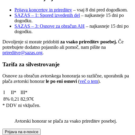
Prijava koncertov in prireditev
– vsaj 8 dni pred dogodkom.
SAZAS – 1: Spored izvedenih del
– najkasneje 15 dni po
dogodku.
SAZAS – 3: Osnove za obračun AH
– najkasneje 15 dni po
dogodku.
Dovoljenje si morate pridobiti
za vsako prireditev posebej.
Če
potrebujete dodatno pojasnilo ali pomoč, nam pišite na
prireditve@sazas.org
.
Tarifa za silvestrovanje
Osnove za obračun avtorskega honorarja so različne, uporabnik pa
plača avtorski honorar
le po eni osnovi
(
več o tem
).
I
II*
III*
8%
0,21
82,97€
* DDV ni vključen.
Avtorski honorar se plača za vsako prireditev posebej.
Prijava na e-novice