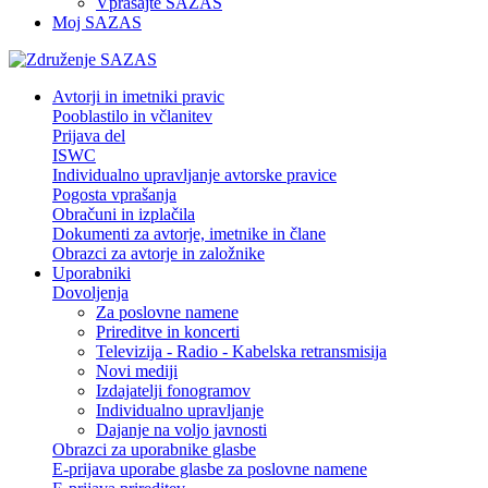
Vprašajte SAZAS
Moj SAZAS
Avtorji in imetniki pravic
Pooblastilo in včlanitev
Prijava del
ISWC
Individualno upravljanje avtorske pravice
Pogosta vprašanja
Obračuni in izplačila
Dokumenti za avtorje, imetnike in člane
Obrazci za avtorje in založnike
Uporabniki
Dovoljenja
Za poslovne namene
Prireditve in koncerti
Televizija - Radio - Kabelska retransmisija
Novi mediji
Izdajatelji fonogramov
Individualno upravljanje
Dajanje na voljo javnosti
Obrazci za uporabnike glasbe
E-prijava uporabe glasbe za poslovne namene