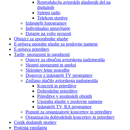
Reprodukcija avtorskih glasbenih del na
digitalnih
Spletni radio
Telekom storitve
Izdajatelji fonogramov
Individualno upravljanje
Dajanje na voljo javnosti
Obrazci za uporabnike glasbe
E-prijava uporabe glasbe za poslovne namene
E-prijava prireditev
Tarife, sporazumi in ugodnosti
Osnove za obračun avtorskega nadomestila
Skupni sporazumi in aneksi
Sklenitev letne pogodbe
Dogovor z izdajatelji TV programov
Znižano plačilo avtorskega nadomestila
Koncerti in prireditve
Dobrodelne prireditve
Prireditve v gostinskih obratih
Uporaba glasbe v poslovne namene
Izdajatelji TV, RA programov
Popusti za organizatorje koncertov in prireditev
Organizacija dobrodelnih koncertov in prireditev
Cenik dodatnih storitev
Pogosta vprašanja