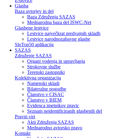
E-novice
Glasba
Baza avtorjev in del
Baza Združenja SAZAS
Mednarodna baza del ISWC-Net
Glasbene lestvice
Lestvice največkrat predvajnih skladb
Lestvice narodnozabavne glasbe
SloTop50 aplikacija
SAZAS
Združenje SAZAS
Organi vodenja in upravljanja
Strokovne službe
Terenski zastopniki
Kolektivna organizacija
Namenski skladi
Bilateralne pogodbe
Članstvo v CISAC
Članstvo v BIEM
Evidenca imetnikov pravic
Seznam neidentificiranih glasbenih del
Pravni viri
Akti Združenja SAZAS
Mednarodno avtorsko pravo
Kontakt