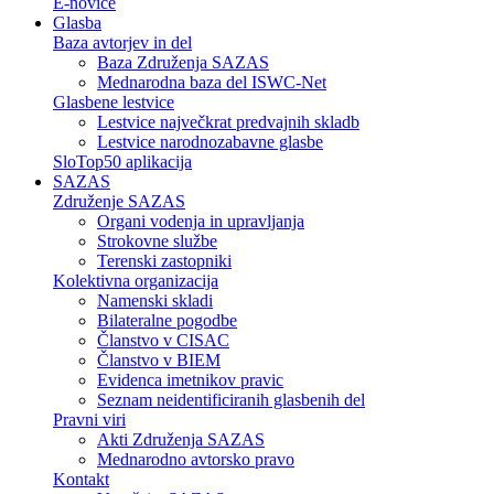
E-novice
Glasba
Baza avtorjev in del
Baza Združenja SAZAS
Mednarodna baza del ISWC-Net
Glasbene lestvice
Lestvice največkrat predvajnih skladb
Lestvice narodnozabavne glasbe
SloTop50 aplikacija
SAZAS
Združenje SAZAS
Organi vodenja in upravljanja
Strokovne službe
Terenski zastopniki
Kolektivna organizacija
Namenski skladi
Bilateralne pogodbe
Članstvo v CISAC
Članstvo v BIEM
Evidenca imetnikov pravic
Seznam neidentificiranih glasbenih del
Pravni viri
Akti Združenja SAZAS
Mednarodno avtorsko pravo
Kontakt