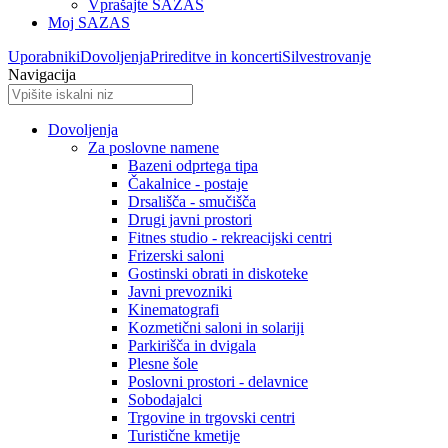
Vprašajte SAZAS
Moj SAZAS
Uporabniki
Dovoljenja
Prireditve in koncerti
Silvestrovanje
Navigacija
Dovoljenja
Za poslovne namene
Bazeni odprtega tipa
Čakalnice - postaje
Drsališča - smučišča
Drugi javni prostori
Fitnes studio - rekreacijski centri
Frizerski saloni
Gostinski obrati in diskoteke
Javni prevozniki
Kinematografi
Kozmetični saloni in solariji
Parkirišča in dvigala
Plesne šole
Poslovni prostori - delavnice
Sobodajalci
Trgovine in trgovski centri
Turistične kmetije