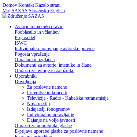
Domov
Kontakt
Kazalo strani
Moj SAZAS
Slovensko
English
Avtorji in imetniki pravic
Pooblastilo in včlanitev
Prijava del
ISWC
Individualno upravljanje avtorske pravice
Pogosta vprašanja
Obračuni in izplačila
Dokumenti za avtorje, imetnike in člane
Obrazci za avtorje in založnike
Uporabniki
Dovoljenja
Za poslovne namene
Prireditve in koncerti
Televizija - Radio - Kabelska retransmisija
Novi mediji
Izdajatelji fonogramov
Individualno upravljanje
Dajanje na voljo javnosti
Obrazci za uporabnike glasbe
E-prijava uporabe glasbe za poslovne namene
E-prijava prireditev