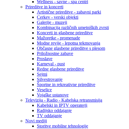
Wellness - savne - spa centri
Prireditve in koncerti
Artistične prireditve - zabavni parki
Cerkev - verski objekti
Galerije - muzeji
Kombinacija različnih umetniških zvrsti
Koncerti in glasbene prireditve
Mažoretke - promenade
Modne revije - lepotna tekmovanja
Občasne glasbene prireditve s plesom
Priložnostne zabave
Proslave
Karneval - pust
Redne glasbene prireditve
Sejmi
Silvestrovanje
Športne in rekreativne prireditve
Veselice
Vojaške ustanove
Televizija - Radio - Kabelska retransmisija
Kabelski in IPTV operaterji
Radijsko oddajanje
TV oddajanje
Novi mediji
Storitve mobilne tehnologije