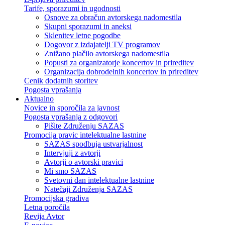
Tarife, sporazumi in ugodnosti
Osnove za obračun avtorskega nadomestila
Skupni sporazumi in aneksi
Sklenitev letne pogodbe
Dogovor z izdajatelji TV programov
Znižano plačilo avtorskega nadomestila
Popusti za organizatorje koncertov in prireditev
Organizacija dobrodelnih koncertov in prireditev
Cenik dodatnih storitev
Pogosta vprašanja
Aktualno
Novice in sporočila za javnost
Pogosta vprašanja z odgovori
Pišite Združenju SAZAS
Promocija pravic intelektualne lastnine
SAZAS spodbuja ustvarjalnost
Intervjuji z avtorji
Avtorji o avtorski pravici
Mi smo SAZAS
Svetovni dan intelektualne lastnine
Natečaji Združenja SAZAS
Promocijska gradiva
Letna poročila
Revija Avtor