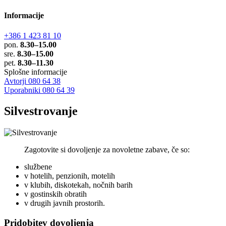
Informacije
+386 1 423 81 10
pon.
8.30–15.00
sre.
8.30–15.00
pet.
8.30–11.30
Splošne informacije
Avtorji 080 64 38
Uporabniki 080 64 39
Silvestrovanje
Zagotovite si dovoljenje za novoletne zabave, če so:
službene
v hotelih, penzionih, motelih
v klubih, diskotekah, nočnih barih
v gostinskih obratih
v drugih javnih prostorih.
Pridobitev dovoljenja