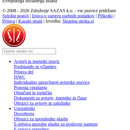
Evropskega socialnega sklada
© 2008 - 2026 Združenje SAZAS k.o. - vse pravice pridržane
Splošni pogoji
|
Izjava o varstvu osebnih podatkov
|
Piškotki
|
Prijava
|
Kazalo strani
|
Izvedba:
Skupina stroka.si
Avtorji in imetniki pravic
Pooblastilo in včlanitev
Prijava del
ISWC
Individualno upravljanje avtorske pravice
Pogosta vprašanja
Obračuni in izplačila
Dokumenti za avtorje, imetnike in člane
Obrazci za avtorje in založnike
Uporabniki
Dovoljenja
Obrazci za uporabnike glasbe
E-prijava uporabe glasbe za poslovne namene
E-prijava prireditev