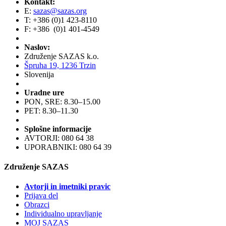
Kontakt:
E:
sazas@sazas.org
T: +386 (0)1 423-8110
F: +386 (0)1 401-4549
Naslov:
Združenje SAZAS k.o.
Špruha 19, 1236 Trzin
Slovenija
Uradne ure
PON, SRE: 8.30–15.00
PET: 8.30–11.30
Splošne informacije
AVTORJI: 080 64 38
UPORABNIKI: 080 64 39
Združenje SAZAS
Avtorji in imetniki pravic
Prijava del
Obrazci
Individualno upravljanje
MOJ SAZAS