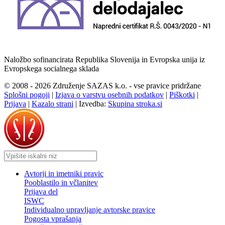
Naložbo sofinancirata Republika Slovenija in Evropska unija iz
Evropskega socialnega sklada
© 2008 - 2026 Združenje SAZAS k.o. - vse pravice pridržane
Splošni pogoji
|
Izjava o varstvu osebnih podatkov
|
Piškotki
|
Prijava
|
Kazalo strani
|
Izvedba:
Skupina stroka.si
Avtorji in imetniki pravic
Pooblastilo in včlanitev
Prijava del
ISWC
Individualno upravljanje avtorske pravice
Pogosta vprašanja