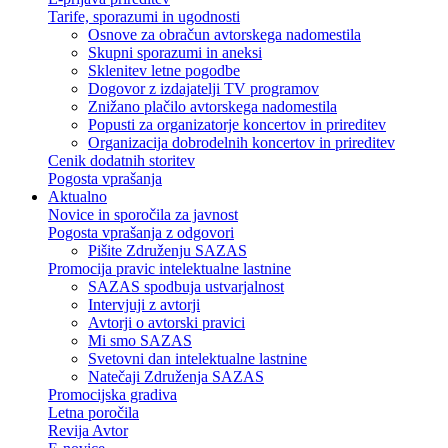
Tarife, sporazumi in ugodnosti
Osnove za obračun avtorskega nadomestila
Skupni sporazumi in aneksi
Sklenitev letne pogodbe
Dogovor z izdajatelji TV programov
Znižano plačilo avtorskega nadomestila
Popusti za organizatorje koncertov in prireditev
Organizacija dobrodelnih koncertov in prireditev
Cenik dodatnih storitev
Pogosta vprašanja
Aktualno
Novice in sporočila za javnost
Pogosta vprašanja z odgovori
Pišite Združenju SAZAS
Promocija pravic intelektualne lastnine
SAZAS spodbuja ustvarjalnost
Intervjuji z avtorji
Avtorji o avtorski pravici
Mi smo SAZAS
Svetovni dan intelektualne lastnine
Natečaji Združenja SAZAS
Promocijska gradiva
Letna poročila
Revija Avtor