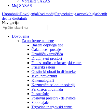
Vprašajte SAZAS
Moj SAZAS
Uporabniki
Dovoljenja
Novi mediji
Reprodukcija avtorskih glasbenih
del na digitalnih
Navigacija
Dovoljenja
Za poslovne namene
Bazeni odprtega tipa
Čakalnice - postaje
Drsališča - smučišča
Drugi javni prostori
Fitnes studio - rekreacijski centri
Frizerski saloni
Gostinski obrati in diskoteke
Javni prevozniki
Kinematografi
Kozmetični saloni in solariji
Parkirišča in dvigala
Plesne šole
Poslovni prostori - delavnice
Sobodajalci
Trgovine in trgovski centri