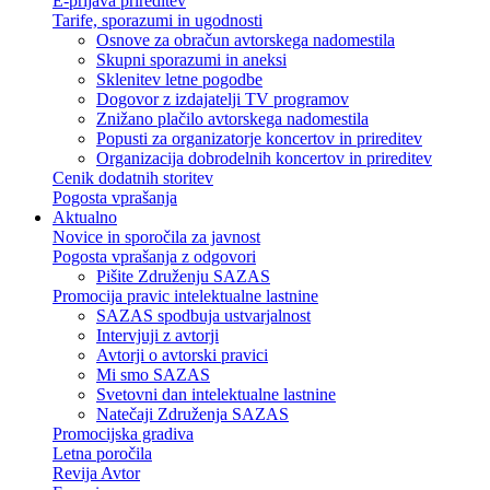
E-prijava prireditev
Tarife, sporazumi in ugodnosti
Osnove za obračun avtorskega nadomestila
Skupni sporazumi in aneksi
Sklenitev letne pogodbe
Dogovor z izdajatelji TV programov
Znižano plačilo avtorskega nadomestila
Popusti za organizatorje koncertov in prireditev
Organizacija dobrodelnih koncertov in prireditev
Cenik dodatnih storitev
Pogosta vprašanja
Aktualno
Novice in sporočila za javnost
Pogosta vprašanja z odgovori
Pišite Združenju SAZAS
Promocija pravic intelektualne lastnine
SAZAS spodbuja ustvarjalnost
Intervjuji z avtorji
Avtorji o avtorski pravici
Mi smo SAZAS
Svetovni dan intelektualne lastnine
Natečaji Združenja SAZAS
Promocijska gradiva
Letna poročila
Revija Avtor