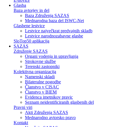
E-novice
Glasba
Baza avtorjev in del
Baza Združenja SAZAS
Mednarodna baza del ISWC-Net
Glasbene lestvice
Lestvice največkrat predvajnih skladb
Lestvice narodnozabavne glasbe
SloTop50 aplikacija
SAZAS
Združenje SAZAS
Organi vodenja in upravljanja
Strokovne službe
Terenski zastopniki
Kolektivna organizacija
Namenski skladi
Bilateralne pogodbe
Članstvo v CISAC
Članstvo v BIEM
Evidenca imetnikov pravic
Seznam neidentificiranih glasbenih del
Pravni viri
Akti Združenja SAZAS
Mednarodno avtorsko pravo
Kontakt