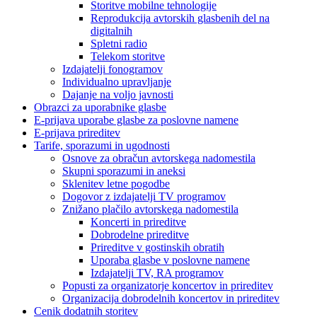
Storitve mobilne tehnologije
Reprodukcija avtorskih glasbenih del na
digitalnih
Spletni radio
Telekom storitve
Izdajatelji fonogramov
Individualno upravljanje
Dajanje na voljo javnosti
Obrazci za uporabnike glasbe
E-prijava uporabe glasbe za poslovne namene
E-prijava prireditev
Tarife, sporazumi in ugodnosti
Osnove za obračun avtorskega nadomestila
Skupni sporazumi in aneksi
Sklenitev letne pogodbe
Dogovor z izdajatelji TV programov
Znižano plačilo avtorskega nadomestila
Koncerti in prireditve
Dobrodelne prireditve
Prireditve v gostinskih obratih
Uporaba glasbe v poslovne namene
Izdajatelji TV, RA programov
Popusti za organizatorje koncertov in prireditev
Organizacija dobrodelnih koncertov in prireditev
Cenik dodatnih storitev