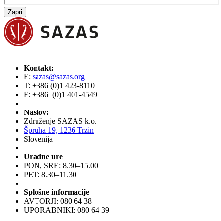
Zapri
Kontakt:
E:
sazas@sazas.org
T: +386 (0)1 423-8110
F: +386 (0)1 401-4549
Naslov:
Združenje SAZAS k.o.
Špruha 19, 1236 Trzin
Slovenija
Uradne ure
PON, SRE: 8.30–15.00
PET: 8.30–11.30
Splošne informacije
AVTORJI: 080 64 38
UPORABNIKI: 080 64 39