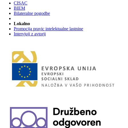
CISAC
BIEM
Bilateralne pogodbe
Lokalno
Promocija pravic intelektualne lastnine
Intervjuji z avtorji