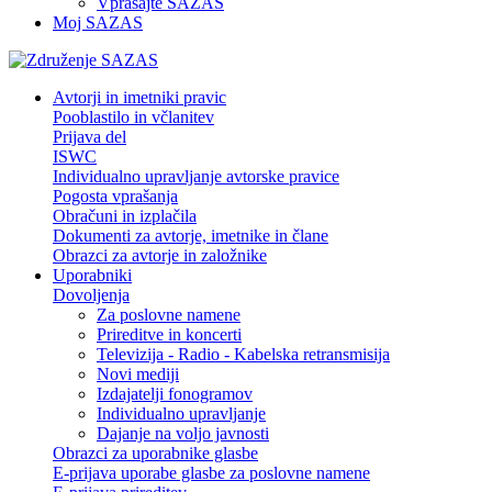
Vprašajte SAZAS
Moj SAZAS
Avtorji in imetniki pravic
Pooblastilo in včlanitev
Prijava del
ISWC
Individualno upravljanje avtorske pravice
Pogosta vprašanja
Obračuni in izplačila
Dokumenti za avtorje, imetnike in člane
Obrazci za avtorje in založnike
Uporabniki
Dovoljenja
Za poslovne namene
Prireditve in koncerti
Televizija - Radio - Kabelska retransmisija
Novi mediji
Izdajatelji fonogramov
Individualno upravljanje
Dajanje na voljo javnosti
Obrazci za uporabnike glasbe
E-prijava uporabe glasbe za poslovne namene