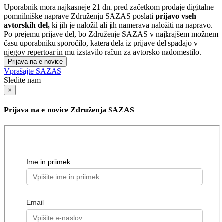
Uporabnik mora najkasneje 21 dni pred začetkom prodaje digitalne
pomnilniške naprave Združenju SAZAS poslati
prijavo vseh
avtorskih del,
ki jih je naložil ali jih namerava naložiti na napravo.
Po prejemu prijave del, bo Združenje SAZAS v najkrajšem možnem
času uporabniku sporočilo, katera dela iz prijave del spadajo v
njegov repertoar in mu izstavilo račun za avtorsko nadomestilo.
Prijava na e-novice
Vprašajte SAZAS
Sledite nam
×
Prijava na e-novice Združenja SAZAS