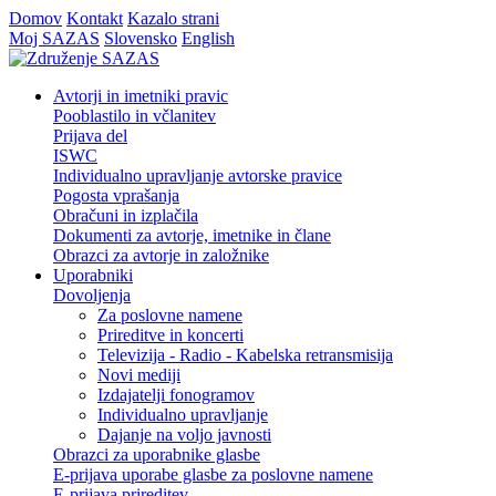
Domov
Kontakt
Kazalo strani
Moj SAZAS
Slovensko
English
Avtorji in imetniki pravic
Pooblastilo in včlanitev
Prijava del
ISWC
Individualno upravljanje avtorske pravice
Pogosta vprašanja
Obračuni in izplačila
Dokumenti za avtorje, imetnike in člane
Obrazci za avtorje in založnike
Uporabniki
Dovoljenja
Za poslovne namene
Prireditve in koncerti
Televizija - Radio - Kabelska retransmisija
Novi mediji
Izdajatelji fonogramov
Individualno upravljanje
Dajanje na voljo javnosti
Obrazci za uporabnike glasbe
E-prijava uporabe glasbe za poslovne namene
E-prijava prireditev