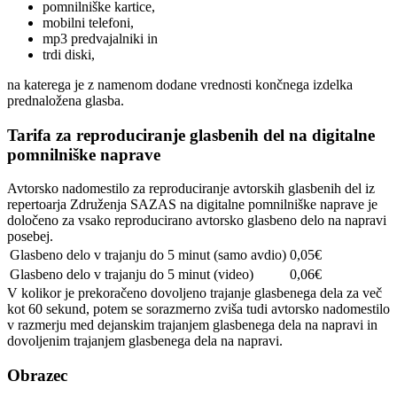
pomnilniške kartice,
mobilni telefoni,
mp3 predvajalniki in
trdi diski,
na katerega je z namenom dodane vrednosti končnega izdelka
prednaložena glasba.
Tarifa za reproduciranje glasbenih del na digitalne
pomnilniške naprave
Avtorsko nadomestilo za reproduciranje avtorskih glasbenih del iz
repertoarja Združenja SAZAS na digitalne pomnilniške naprave je
določeno za vsako reproducirano avtorsko glasbeno delo na napravi
posebej.
Glasbeno delo v trajanju do 5 minut (samo avdio)
0,05€
Glasbeno delo v trajanju do 5 minut (video)
0,06€
V kolikor je prekoračeno dovoljeno trajanje glasbenega dela za več
kot 60 sekund, potem se sorazmerno zviša tudi avtorsko nadomestilo
v razmerju med dejanskim trajanjem glasbenega dela na napravi in
dovoljenim trajanjem glasbenega dela na napravi.
Obrazec