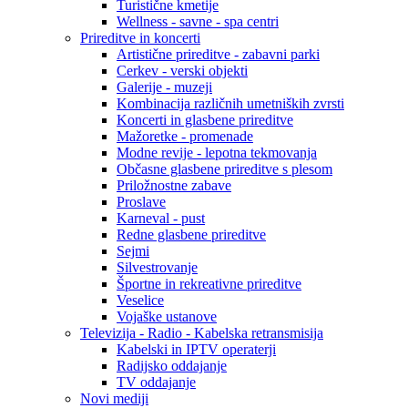
Turistične kmetije
Wellness - savne - spa centri
Prireditve in koncerti
Artistične prireditve - zabavni parki
Cerkev - verski objekti
Galerije - muzeji
Kombinacija različnih umetniških zvrsti
Koncerti in glasbene prireditve
Mažoretke - promenade
Modne revije - lepotna tekmovanja
Občasne glasbene prireditve s plesom
Priložnostne zabave
Proslave
Karneval - pust
Redne glasbene prireditve
Sejmi
Silvestrovanje
Športne in rekreativne prireditve
Veselice
Vojaške ustanove
Televizija - Radio - Kabelska retransmisija
Kabelski in IPTV operaterji
Radijsko oddajanje
TV oddajanje
Novi mediji