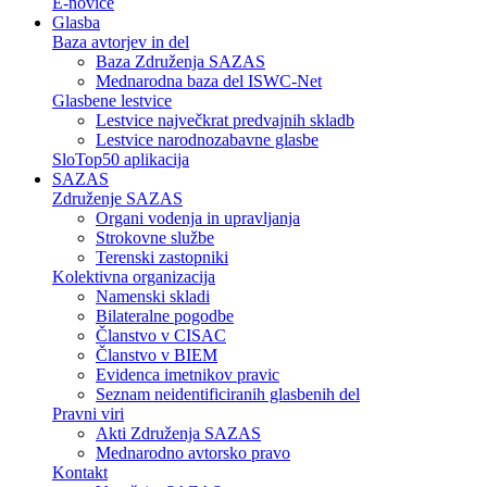
E-novice
Glasba
Baza avtorjev in del
Baza Združenja SAZAS
Mednarodna baza del ISWC-Net
Glasbene lestvice
Lestvice največkrat predvajnih skladb
Lestvice narodnozabavne glasbe
SloTop50 aplikacija
SAZAS
Združenje SAZAS
Organi vodenja in upravljanja
Strokovne službe
Terenski zastopniki
Kolektivna organizacija
Namenski skladi
Bilateralne pogodbe
Članstvo v CISAC
Članstvo v BIEM
Evidenca imetnikov pravic
Seznam neidentificiranih glasbenih del
Pravni viri
Akti Združenja SAZAS
Mednarodno avtorsko pravo
Kontakt