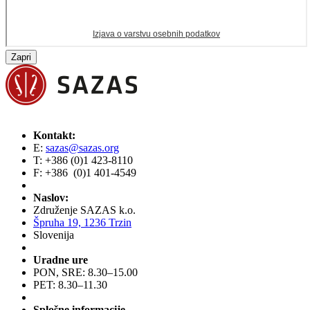
Zapri
Kontakt:
E:
sazas@sazas.org
T: +386 (0)1 423-8110
F: +386 (0)1 401-4549
Naslov:
Združenje SAZAS k.o.
Špruha 19, 1236 Trzin
Slovenija
Uradne ure
PON, SRE: 8.30–15.00
PET: 8.30–11.30
Splošne informacije