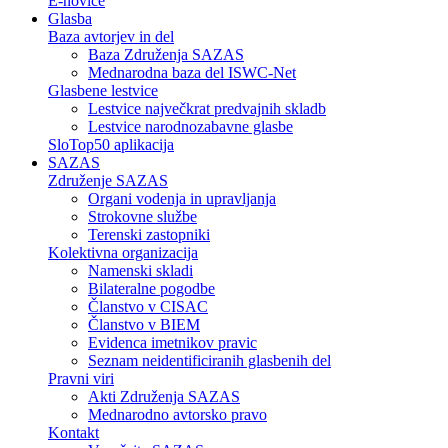
E-novice
Glasba
Baza avtorjev in del
Baza Združenja SAZAS
Mednarodna baza del ISWC-Net
Glasbene lestvice
Lestvice največkrat predvajnih skladb
Lestvice narodnozabavne glasbe
SloTop50 aplikacija
SAZAS
Združenje SAZAS
Organi vodenja in upravljanja
Strokovne službe
Terenski zastopniki
Kolektivna organizacija
Namenski skladi
Bilateralne pogodbe
Članstvo v CISAC
Članstvo v BIEM
Evidenca imetnikov pravic
Seznam neidentificiranih glasbenih del
Pravni viri
Akti Združenja SAZAS
Mednarodno avtorsko pravo
Kontakt