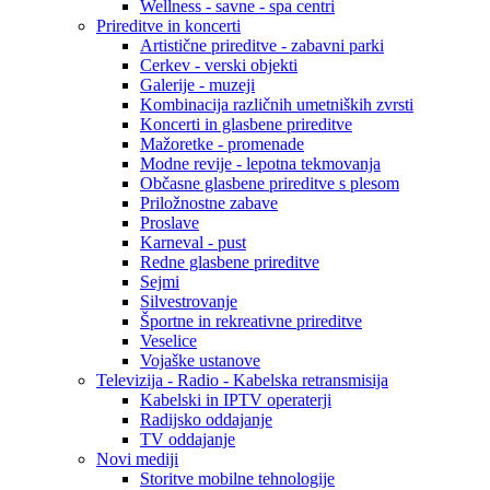
Wellness - savne - spa centri
Prireditve in koncerti
Artistične prireditve - zabavni parki
Cerkev - verski objekti
Galerije - muzeji
Kombinacija različnih umetniških zvrsti
Koncerti in glasbene prireditve
Mažoretke - promenade
Modne revije - lepotna tekmovanja
Občasne glasbene prireditve s plesom
Priložnostne zabave
Proslave
Karneval - pust
Redne glasbene prireditve
Sejmi
Silvestrovanje
Športne in rekreativne prireditve
Veselice
Vojaške ustanove
Televizija - Radio - Kabelska retransmisija
Kabelski in IPTV operaterji
Radijsko oddajanje
TV oddajanje
Novi mediji
Storitve mobilne tehnologije