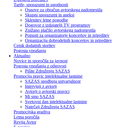
Tarife, sporazumi in ugodnosti
Osnove za obračun avtorskega nadomestila
Skupni sporazumi in aneksi
Sklenitev letne pogodbe
Dogovor z izdajatelji TV programov
Znižano plačilo avtorskega nadomestila
Popusti za organizatorje koncertov in prireditev
Organizacija dobrodelnih koncertov in prireditev
Cenik dodatnih storitev
Pogosta vprašanja
Aktualno
Novice in sporočila za javnost
Pogosta vprašanja z odgovori
Pišite Združenju SAZAS
Promocija pravic intelektualne lastnine
SAZAS spodbuja ustvarjalnost
Intervjuji z avtorji
Avtorji o avtorski pravici
Mi smo SAZAS
Svetovni dan intelektualne lastnine
Natečaji Združenja SAZAS
Promocijska gradiva
Letna poročila
Revija Avtor