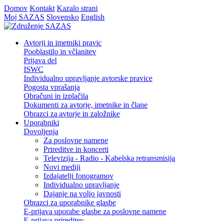
Domov
Kontakt
Kazalo strani
Moj SAZAS
Slovensko
English
Avtorji in imetniki pravic
Pooblastilo in včlanitev
Prijava del
ISWC
Individualno upravljanje avtorske pravice
Pogosta vprašanja
Obračuni in izplačila
Dokumenti za avtorje, imetnike in člane
Obrazci za avtorje in založnike
Uporabniki
Dovoljenja
Za poslovne namene
Prireditve in koncerti
Televizija - Radio - Kabelska retransmisija
Novi mediji
Izdajatelji fonogramov
Individualno upravljanje
Dajanje na voljo javnosti
Obrazci za uporabnike glasbe
E-prijava uporabe glasbe za poslovne namene
E-prijava prireditev