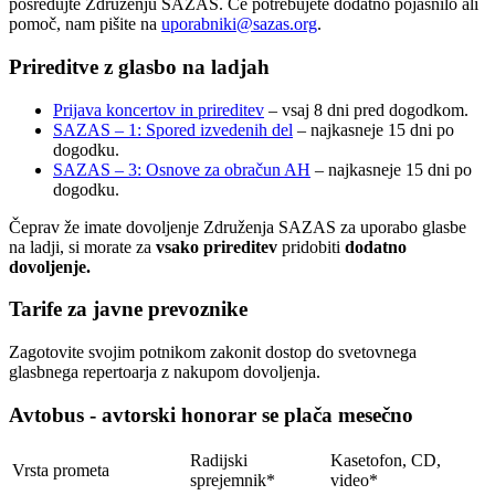
posredujte Združenju SAZAS. Če potrebujete dodatno pojasnilo ali
pomoč, nam pišite na
uporabniki@sazas.org
.
Prireditve z glasbo na ladjah
Prijava koncertov in prireditev
– vsaj 8 dni pred dogodkom.
SAZAS – 1: Spored izvedenih del
– najkasneje 15 dni po
dogodku.
SAZAS – 3: Osnove za obračun AH
– najkasneje 15 dni po
dogodku.
Čeprav že imate dovoljenje Združenja SAZAS za uporabo glasbe
na ladji, si morate za
vsako prireditev
pridobiti
dodatno
dovoljenje.
Tarife za javne prevoznike
Zagotovite svojim potnikom zakonit dostop do svetovnega
glasbnega repertoarja z nakupom dovoljenja.
Avtobus - avtorski honorar se plača mesečno
Radijski
Kasetofon, CD,
Vrsta prometa
sprejemnik*
video*