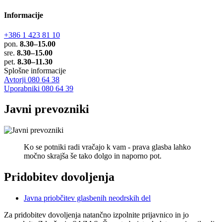
Informacije
+386 1 423 81 10
pon.
8.30–15.00
sre.
8.30–15.00
pet.
8.30–11.30
Splošne informacije
Avtorji 080 64 38
Uporabniki 080 64 39
Javni prevozniki
Ko se potniki radi vračajo k vam - prava glasba lahko
močno skrajša še tako dolgo in naporno pot.
Pridobitev dovoljenja
Javna priobčitev glasbenih neodrskih del
Za pridobitev dovoljenja natančno izpolnite prijavnico in jo