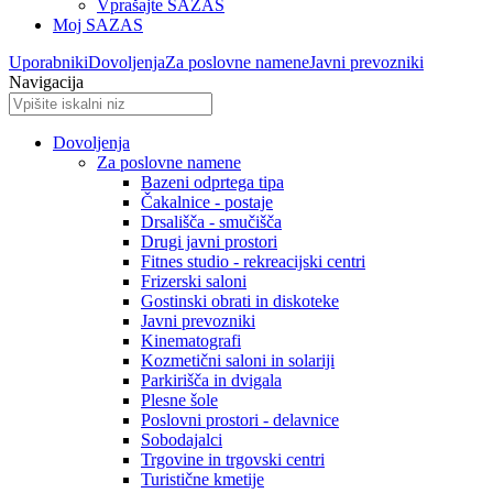
Vprašajte SAZAS
Moj SAZAS
Uporabniki
Dovoljenja
Za poslovne namene
Javni prevozniki
Navigacija
Dovoljenja
Za poslovne namene
Bazeni odprtega tipa
Čakalnice - postaje
Drsališča - smučišča
Drugi javni prostori
Fitnes studio - rekreacijski centri
Frizerski saloni
Gostinski obrati in diskoteke
Javni prevozniki
Kinematografi
Kozmetični saloni in solariji
Parkirišča in dvigala
Plesne šole
Poslovni prostori - delavnice
Sobodajalci
Trgovine in trgovski centri
Turistične kmetije