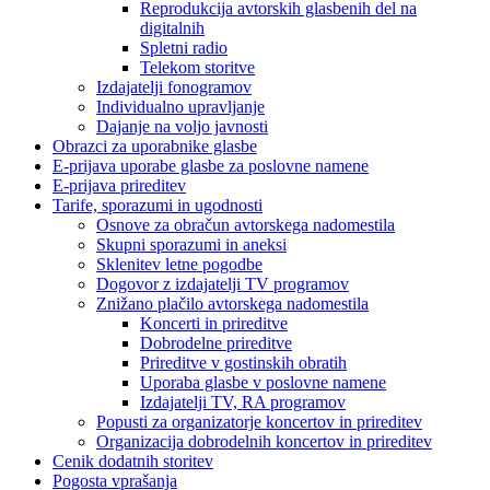
Reprodukcija avtorskih glasbenih del na
digitalnih
Spletni radio
Telekom storitve
Izdajatelji fonogramov
Individualno upravljanje
Dajanje na voljo javnosti
Obrazci za uporabnike glasbe
E-prijava uporabe glasbe za poslovne namene
E-prijava prireditev
Tarife, sporazumi in ugodnosti
Osnove za obračun avtorskega nadomestila
Skupni sporazumi in aneksi
Sklenitev letne pogodbe
Dogovor z izdajatelji TV programov
Znižano plačilo avtorskega nadomestila
Koncerti in prireditve
Dobrodelne prireditve
Prireditve v gostinskih obratih
Uporaba glasbe v poslovne namene
Izdajatelji TV, RA programov
Popusti za organizatorje koncertov in prireditev
Organizacija dobrodelnih koncertov in prireditev
Cenik dodatnih storitev
Pogosta vprašanja