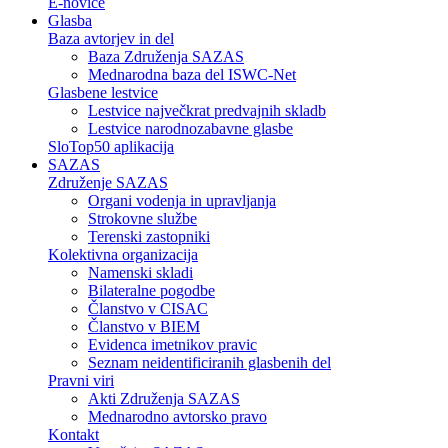
E-novice
Glasba
Baza avtorjev in del
Baza Združenja SAZAS
Mednarodna baza del ISWC-Net
Glasbene lestvice
Lestvice največkrat predvajnih skladb
Lestvice narodnozabavne glasbe
SloTop50 aplikacija
SAZAS
Združenje SAZAS
Organi vodenja in upravljanja
Strokovne službe
Terenski zastopniki
Kolektivna organizacija
Namenski skladi
Bilateralne pogodbe
Članstvo v CISAC
Članstvo v BIEM
Evidenca imetnikov pravic
Seznam neidentificiranih glasbenih del
Pravni viri
Akti Združenja SAZAS
Mednarodno avtorsko pravo
Kontakt