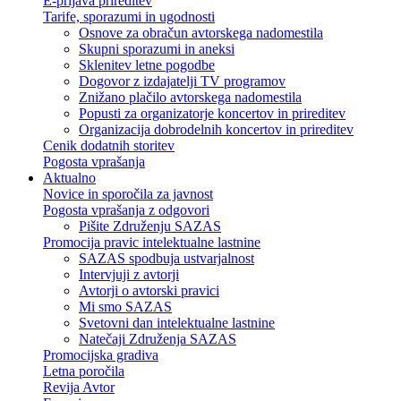
E-prijava prireditev
Tarife, sporazumi in ugodnosti
Osnove za obračun avtorskega nadomestila
Skupni sporazumi in aneksi
Sklenitev letne pogodbe
Dogovor z izdajatelji TV programov
Znižano plačilo avtorskega nadomestila
Popusti za organizatorje koncertov in prireditev
Organizacija dobrodelnih koncertov in prireditev
Cenik dodatnih storitev
Pogosta vprašanja
Aktualno
Novice in sporočila za javnost
Pogosta vprašanja z odgovori
Pišite Združenju SAZAS
Promocija pravic intelektualne lastnine
SAZAS spodbuja ustvarjalnost
Intervjuji z avtorji
Avtorji o avtorski pravici
Mi smo SAZAS
Svetovni dan intelektualne lastnine
Natečaji Združenja SAZAS
Promocijska gradiva
Letna poročila
Revija Avtor