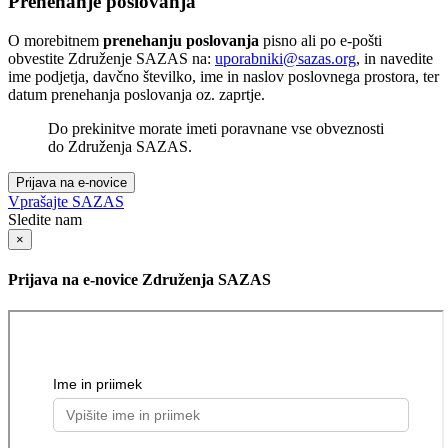
Prenehanje poslovanja
O morebitnem
prenehanju poslovanja
pisno ali po e-pošti
obvestite Združenje SAZAS na:
uporabniki@sazas.org
, in navedite
ime podjetja, davčno številko, ime in naslov poslovnega prostora, ter
datum prenehanja poslovanja oz. zaprtje.
Do prekinitve morate imeti poravnane vse obveznosti
do Združenja SAZAS.
Prijava na e-novice
Vprašajte SAZAS
Sledite nam
×
Prijava na e-novice Združenja SAZAS