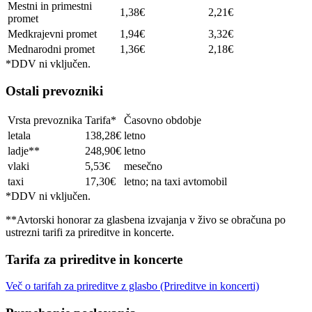
Mestni in primestni
1,38€
2,21€
promet
Medkrajevni promet
1,94€
3,32€
Mednarodni promet
1,36€
2,18€
*DDV ni vključen.
Ostali prevozniki
Vrsta prevoznika
Tarifa*
Časovno obdobje
letala
138,28€
letno
ladje**
248,90€
letno
vlaki
5,53€
mesečno
taxi
17,30€
letno; na taxi avtomobil
*DDV ni vključen.
**Avtorski honorar za glasbena izvajanja v živo se obračuna po
ustrezni tarifi za prireditve in koncerte.
Tarifa za prireditve in koncerte
Več o tarifah za prireditve z glasbo (Prireditve in koncerti)