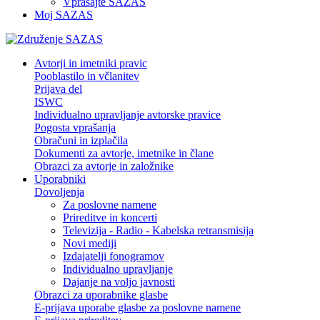
Vprašajte SAZAS
Moj SAZAS
Avtorji in imetniki pravic
Pooblastilo in včlanitev
Prijava del
ISWC
Individualno upravljanje avtorske pravice
Pogosta vprašanja
Obračuni in izplačila
Dokumenti za avtorje, imetnike in člane
Obrazci za avtorje in založnike
Uporabniki
Dovoljenja
Za poslovne namene
Prireditve in koncerti
Televizija - Radio - Kabelska retransmisija
Novi mediji
Izdajatelji fonogramov
Individualno upravljanje
Dajanje na voljo javnosti
Obrazci za uporabnike glasbe
E-prijava uporabe glasbe za poslovne namene