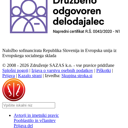
Naložbo sofinancirata Republika Slovenija in Evropska unija iz
Evropskega socialnega sklada
© 2008 - 2026 Združenje SAZAS k.o. - vse pravice pridržane
Splošni pogoji
|
Izjava o varstvu osebnih podatkov
|
Piškotki
|
Prijava
|
Kazalo strani
|
Izvedba:
Skupina stroka.si
Avtorji in imetniki pravic
Pooblastilo in včlanitev
Prijava del