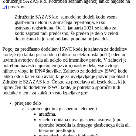
Združenje SAZAS k.o. Podroben seznam agencij lahko najdete na
tej
povezavi.
Združenje SAZAS k.o. samodejno dodeli kodo vsem
glasbenim delom iz domačega repertoarja, ki so
ustrezno registrirana. Od 1. januarja 2021 se lahko za
kodo zaprosi tudi predčasno, še preden je delo v celoti
dokončano in je zanj oddana popolna prijava dela.
Pogoj za predčasno dodelitev ISWC kode je zahteva za dodelitev
kode, ki jo lahko pisno odda (lahko po elektronski pošti) eden od
izvirnih avtorjev dela ali nekdo od imetnikov pravic. V zahtevi je
potrebno navesti najmanj en (izvirni) naslov dela, vse avtorje,
njihove vloge in IPN# številke. Zahtevo za dodelitev ISWC kode
lahko odda katerikoli avtor, ki je za uveljavljanje pravic pooblastil
Združenje SZAZAS k.o. Če gre za predelavo ali izsek dela, ki je
upravičen do dodelitve ISWC kode, je potrebno sporočiti tudi
podatke o tem, za kakšno vrsto izpeljave gre:
prirejeno delo
s spremenjenimi glasbenimi elementi
aranžma,
v celoti dodana nova glasbena osnova (npr.
uporaba besedila iz drugega glasbenega dela ali
literarne predloge),
nova glasba dodana k obstoječi,