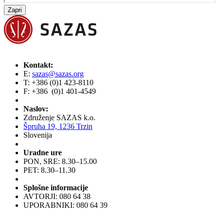
Zapri
Kontakt:
E:
sazas@sazas.org
T: +386 (0)1 423-8110
F: +386 (0)1 401-4549
Naslov:
Združenje SAZAS k.o.
Špruha 19, 1236 Trzin
Slovenija
Uradne ure
PON, SRE: 8.30–15.00
PET: 8.30–11.30
Splošne informacije
AVTORJI: 080 64 38
UPORABNIKI: 080 64 39