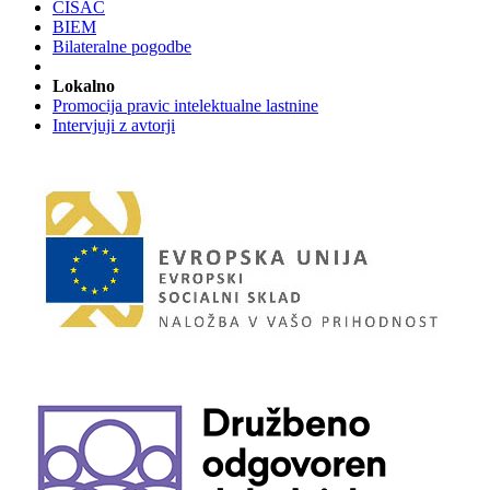
CISAC
BIEM
Bilateralne pogodbe
Lokalno
Promocija pravic intelektualne lastnine
Intervjuji z avtorji