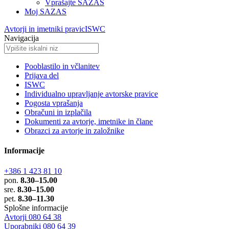
Vprašajte SAZAS
Moj SAZAS
Avtorji in imetniki pravic
ISWC
Navigacija
Pooblastilo in včlanitev
Prijava del
ISWC
Individualno upravljanje avtorske pravice
Pogosta vprašanja
Obračuni in izplačila
Dokumenti za avtorje, imetnike in člane
Obrazci za avtorje in založnike
Informacije
+386 1 423 81 10
pon.
8.30–15.00
sre.
8.30–15.00
pet.
8.30–11.30
Splošne informacije
Avtorji 080 64 38
Uporabniki 080 64 39