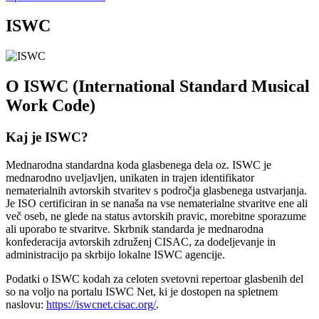
ISWC
O ISWC (International Standard Musical
Work Code)
Kaj je ISWC?
Mednarodna standardna koda glasbenega dela oz. ISWC je
mednarodno uveljavljen, unikaten in trajen identifikator
nematerialnih avtorskih stvaritev s področja glasbenega ustvarjanja.
Je ISO certificiran in se nanaša na vse nematerialne stvaritve ene ali
več oseb, ne glede na status avtorskih pravic, morebitne sporazume
ali uporabo te stvaritve. Skrbnik standarda je mednarodna
konfederacija avtorskih združenj CISAC, za dodeljevanje in
administracijo pa skrbijo lokalne ISWC agencije.
Podatki o ISWC kodah za celoten svetovni repertoar glasbenih del
so na voljo na portalu ISWC Net, ki je dostopen na spletnem
naslovu:
https://iswcnet.cisac.org/
.