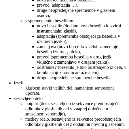
prevod, adaptacija …),
druge neopredeljene spremembe v glasbeni
osnovi,
s spremenjenim besedilom:
novo besedilo (dodano novo besedilo k izvirni
instrumentalni glasbi),
adaptacija (sprememba obstoječega besedila v
izvirnem jeziku),
zamenjava (novo besedilo v celoti zamenjuje
besedilo izvirnega dela),
prevod (sprememba besedila v drug jezik,
vključno z zamenjavo v drugem jeziku),
odstranitev (besedilo je bilo odstranjeno iz dela, v
kombinaciji z novim aranžmajem),
druge neopredeljene spremembe besedila.
izsek
glasbeni stavki velikih del, namenjeni samostojni
uporabi,
sestavljeno delo
potpuri (delo, sestavljeno iz sekvence predobstoječih
odlomkov glasbenih del v vnaprej določenem
smiselnem zaporedju),
medley (delo, sestavljeno iz sekvence predobstoječih
odlomkov glasbenih del z dodanimi novimi glasbenimi