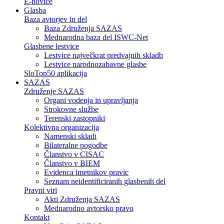
E-novice
Glasba
Baza avtorjev in del
Baza Združenja SAZAS
Mednarodna baza del ISWC-Net
Glasbene lestvice
Lestvice največkrat predvajnih skladb
Lestvice narodnozabavne glasbe
SloTop50 aplikacija
SAZAS
Združenje SAZAS
Organi vodenja in upravljanja
Strokovne službe
Terenski zastopniki
Kolektivna organizacija
Namenski skladi
Bilateralne pogodbe
Članstvo v CISAC
Članstvo v BIEM
Evidenca imetnikov pravic
Seznam neidentificiranih glasbenih del
Pravni viri
Akti Združenja SAZAS
Mednarodno avtorsko pravo
Kontakt