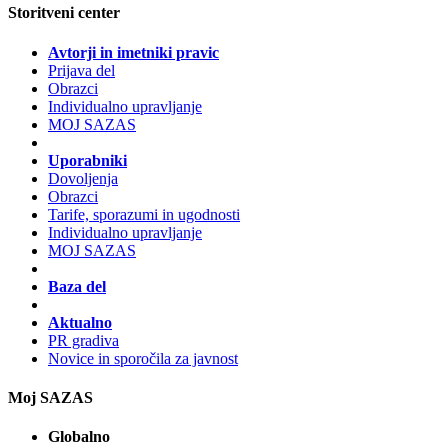
Storitveni center
Avtorji in imetniki pravic
Prijava del
Obrazci
Individualno upravljanje
MOJ SAZAS
Uporabniki
Dovoljenja
Obrazci
Tarife, sporazumi in ugodnosti
Individualno upravljanje
MOJ SAZAS
Baza del
Aktualno
PR gradiva
Novice in sporočila za javnost
Moj SAZAS
Globalno