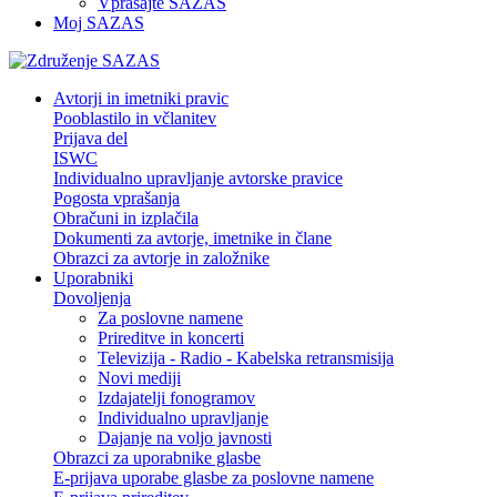
Vprašajte SAZAS
Moj SAZAS
Avtorji in imetniki pravic
Pooblastilo in včlanitev
Prijava del
ISWC
Individualno upravljanje avtorske pravice
Pogosta vprašanja
Obračuni in izplačila
Dokumenti za avtorje, imetnike in člane
Obrazci za avtorje in založnike
Uporabniki
Dovoljenja
Za poslovne namene
Prireditve in koncerti
Televizija - Radio - Kabelska retransmisija
Novi mediji
Izdajatelji fonogramov
Individualno upravljanje
Dajanje na voljo javnosti
Obrazci za uporabnike glasbe
E-prijava uporabe glasbe za poslovne namene