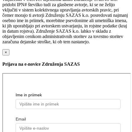
pridobi IPN# številko tudi za glasbene avtorje, ki se ne želijo
vključiti v sistem kolektivnega upravljanja avtorskih pravic, pri
čemer morajo ti avtorji Združenju SAZAS k.o. posredovati najmanj
osebno ime in priimek, morebitne psevdonime ali umetniška imena,
ki jih uporabljajo pri avtorskem ustvarjanju, in rojstne podatke (kraj
in datum rojstva). Združenje SAZAS k.o. lahko v skladu z
objavljenim cenikom administrativnih storitev za tovrstno storitev
zaračuna dejanske stroške, ki ob tem nastanejo.
×
Prijava na e-novice Združenja SAZAS