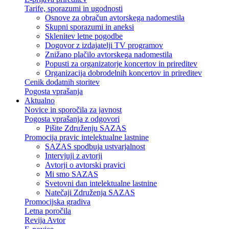
Tarife, sporazumi in ugodnosti
Osnove za obračun avtorskega nadomestila
Skupni sporazumi in aneksi
Sklenitev letne pogodbe
Dogovor z izdajatelji TV programov
Znižano plačilo avtorskega nadomestila
Popusti za organizatorje koncertov in prireditev
Organizacija dobrodelnih koncertov in prireditev
Cenik dodatnih storitev
Pogosta vprašanja
Aktualno
Novice in sporočila za javnost
Pogosta vprašanja z odgovori
Pišite Združenju SAZAS
Promocija pravic intelektualne lastnine
SAZAS spodbuja ustvarjalnost
Intervjuji z avtorji
Avtorji o avtorski pravici
Mi smo SAZAS
Svetovni dan intelektualne lastnine
Natečaji Združenja SAZAS
Promocijska gradiva
Letna poročila
Revija Avtor