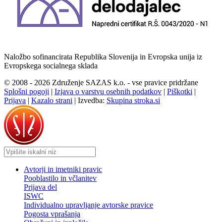
Naložbo sofinancirata Republika Slovenija in Evropska unija iz
Evropskega socialnega sklada
© 2008 - 2026 Združenje SAZAS k.o. - vse pravice pridržane
Splošni pogoji
|
Izjava o varstvu osebnih podatkov
|
Piškotki
|
Prijava
|
Kazalo strani
|
Izvedba:
Skupina stroka.si
Avtorji in imetniki pravic
Pooblastilo in včlanitev
Prijava del
ISWC
Individualno upravljanje avtorske pravice
Pogosta vprašanja