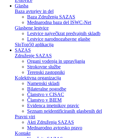
E-novice
Glasba
Baza avtorjev in del
Baza Združenja SAZAS
Mednarodna baza del ISWC-Net
Glasbene lestvice
Lestvice največkrat predvajnih skladb
Lestvice narodnozabavne glasbe
SloTop50 aplikacija
SAZAS
Združenje SAZAS
Organi vodenja in upravljanja
Strokovne službe
Terenski zastopniki
Kolektivna organizacija
Namenski skladi
Bilateralne pogodbe
Članstvo v CISAC
Članstvo v BIEM
Evidenca imetnikov pravic
Seznam neidentificiranih glasbenih del
Pravni viri
Akti Združenja SAZAS
Mednarodno avtorsko pravo
Kontakt