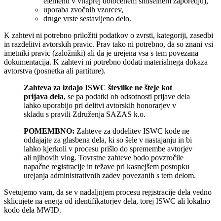
elementi v vnaprej določenem smiselnem zaporedju),
uporaba zvočnih vzorcev,
druge vrste sestavljeno delo.
K zahtevi ni potrebno priložiti podatkov o zvrsti, kategoriji, zasedbi
in razdelitvi avtorskih pravic. Prav tako ni potrebno, da so znani vsi
imetniki pravic (založniki) ali da je urejena vsa s tem povezana
dokumentacija. K zahtevi ni potrebno dodati materialnega dokaza
avtorstva (posnetka ali partiture).
Zahteva za izdajo ISWC številke ne šteje kot
prijava dela
, se pa podatki ob odsotnosti prijave dela
lahko uporabijo pri delitvi avtorskih honorarjev v
skladu s pravili Združenja SAZAS k.o.
POMEMBNO:
Zahteve za dodelitev ISWC kode ne
oddajajte za glasbena dela, ki so šele v nastajanju in bi
lahko kjerkoli v procesu prišlo do spremembe avtorjev
ali njihovih vlog. Tovrstne zahteve bodo povzročile
napačne registracije in težave pri kasnejšem postopku
urejanja administrativnih zadev povezanih s tem delom.
Svetujemo vam, da se v nadaljnjem procesu registracije dela vedno
sklicujete na enega od identifikatorjev dela, torej ISWC ali lokalno
kodo dela MWID.