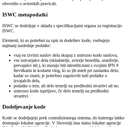
obvestilo o avtorskih pravicah.
ISWC metapodatki
ISWC se dodeljuje v skladu s specifikacijami organa za registracijo
ISWC.
Elementi, ki so potrebni za opis in dodelitev kode, vsebujejo
najmanj naslednje podatke:
vsaj en izvirni naslov dela skupaj z ustrezno kodo naslova,
vse ustvarjalce dela (skladatelje, avtorje besedila, aranžerje,
prevajalce itd.), ki morajo biti identificirani s svojimi IPN #
številkami in kodami vlog, ki so jih imeli pri nastanku dela;
kadar so znani, je potrebno zagotoviti tudi podatke o
izvajalcih dela,
podatke o tem, ali delo temelji na predhodni stvaritvi ali ne,
ustrezno kodo izpeljave, če delo temelji na predhodni
stvaritvi.
Dodeljevanje kode
Kode se dodeljujejo prek centraliziranega sistema, do katerega lahko
dostopajo lokalne agencije. V Sloveniji ima status lokalne agencije