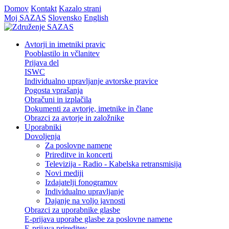
Domov
Kontakt
Kazalo strani
Moj SAZAS
Slovensko
English
Avtorji in imetniki pravic
Pooblastilo in včlanitev
Prijava del
ISWC
Individualno upravljanje avtorske pravice
Pogosta vprašanja
Obračuni in izplačila
Dokumenti za avtorje, imetnike in člane
Obrazci za avtorje in založnike
Uporabniki
Dovoljenja
Za poslovne namene
Prireditve in koncerti
Televizija - Radio - Kabelska retransmisija
Novi mediji
Izdajatelji fonogramov
Individualno upravljanje
Dajanje na voljo javnosti
Obrazci za uporabnike glasbe
E-prijava uporabe glasbe za poslovne namene
E-prijava prireditev