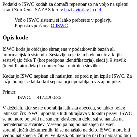
Podatki o ISWC kodah za domači repertoar so na voljo na spletni
strani Združenja SAZAS k.o. v
bazi avtorjev in del
.
Več o ISWC sistemu si lahko preberete v poglavju
Pogosta vprašanja
O ISWC
Opis kode
ISWC koda je običajno shranjena v podatkovnih bazah ali
informacijskih sistemih. Sestavljena je iz treh elementov, ki jih
sestavljajo črka T (kot predpona identifikatorja), sledi ji 9 številk
(identifikator dela) in numerična kontrolna številka.
Kadar je ISWC napisan ali natisnjen, se pred njim izpiše ISWC. Za
lažje branje se lahko kot separatorji uporabljajo vezaji in pike.
Primer:
ISWC: T-917.420.686-1
V deželah, kjer se ne uporablja latinska abeceda, se lahko poleg
latinskih črk ISWC uporablja tudi okrajšava v lokalni pisavi. ISWC
se ne more pojaviti na samem glasbenem delu, saj se nanaša na
nematerialno stvaritev. Vseeno pa naj bo natisnjen na vseh
spremljajočih dokumentih, ki se nanašajo na delo. ISWC mora biti
vedno natisnjen v čitljivi velikosti, ob njem pa naj bo napisano tudi