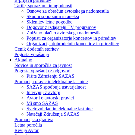
E-prijava prireditev
Tarife, sporazumi in ugodnosti
Osnove za obračun avtorskega nadomestila
Skupni sporazumi in aneksi
Sklenitev letne pogodbe
Dogovor z izdajatelji TV programov
Znižano plačilo avtorskega nadomestila
Popusti za organizatorje koncertov in prireditev
Organizacija dobrodelnih koncertov in prireditev
Cenik dodatnih storitev
Pogosta vprašanja
Aktualno
Novice in sporočila za javnost
Pogosta vprašanja z odgovori
Pišite Združenju SAZAS
Promocija pravic intelektualne lastnine
SAZAS spodbuja ustvarjalnost
Intervjuji z avtorji
Avtorji o avtorski pravici
Mi smo SAZAS
Svetovni dan intelektualne lastnine
Natečaji Združenja SAZAS
Promocijska gradiva
Letna poročila
Revija Avtor