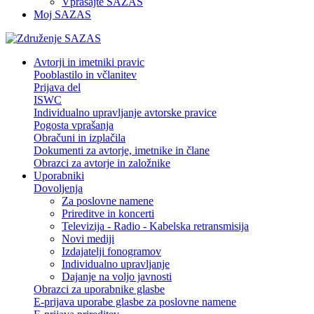
Vprašajte SAZAS
Moj SAZAS
Avtorji in imetniki pravic
Pooblastilo in včlanitev
Prijava del
ISWC
Individualno upravljanje avtorske pravice
Pogosta vprašanja
Obračuni in izplačila
Dokumenti za avtorje, imetnike in člane
Obrazci za avtorje in založnike
Uporabniki
Dovoljenja
Za poslovne namene
Prireditve in koncerti
Televizija - Radio - Kabelska retransmisija
Novi mediji
Izdajatelji fonogramov
Individualno upravljanje
Dajanje na voljo javnosti
Obrazci za uporabnike glasbe
E-prijava uporabe glasbe za poslovne namene