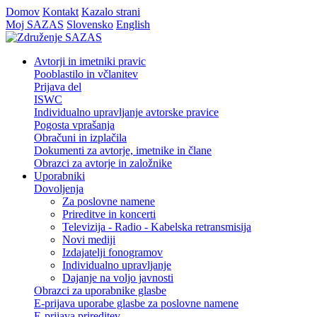
Domov
Kontakt
Kazalo strani
Moj SAZAS
Slovensko
English
Avtorji in imetniki pravic
Pooblastilo in včlanitev
Prijava del
ISWC
Individualno upravljanje avtorske pravice
Pogosta vprašanja
Obračuni in izplačila
Dokumenti za avtorje, imetnike in člane
Obrazci za avtorje in založnike
Uporabniki
Dovoljenja
Za poslovne namene
Prireditve in koncerti
Televizija - Radio - Kabelska retransmisija
Novi mediji
Izdajatelji fonogramov
Individualno upravljanje
Dajanje na voljo javnosti
Obrazci za uporabnike glasbe
E-prijava uporabe glasbe za poslovne namene
E-prijava prireditev