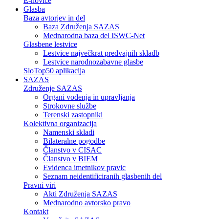
E-novice
Glasba
Baza avtorjev in del
Baza Združenja SAZAS
Mednarodna baza del ISWC-Net
Glasbene lestvice
Lestvice največkrat predvajnih skladb
Lestvice narodnozabavne glasbe
SloTop50 aplikacija
SAZAS
Združenje SAZAS
Organi vodenja in upravljanja
Strokovne službe
Terenski zastopniki
Kolektivna organizacija
Namenski skladi
Bilateralne pogodbe
Članstvo v CISAC
Članstvo v BIEM
Evidenca imetnikov pravic
Seznam neidentificiranih glasbenih del
Pravni viri
Akti Združenja SAZAS
Mednarodno avtorsko pravo
Kontakt