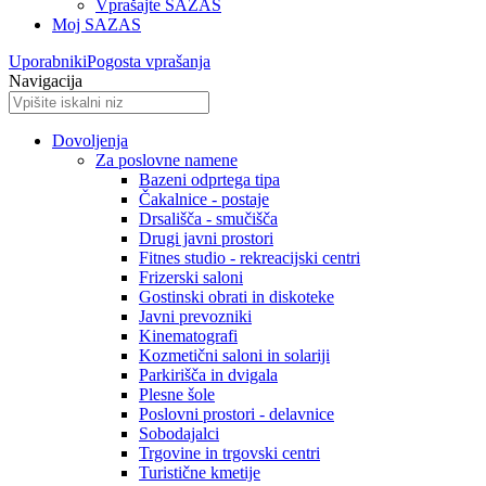
Vprašajte SAZAS
Moj SAZAS
Uporabniki
Pogosta vprašanja
Navigacija
Dovoljenja
Za poslovne namene
Bazeni odprtega tipa
Čakalnice - postaje
Drsališča - smučišča
Drugi javni prostori
Fitnes studio - rekreacijski centri
Frizerski saloni
Gostinski obrati in diskoteke
Javni prevozniki
Kinematografi
Kozmetični saloni in solariji
Parkirišča in dvigala
Plesne šole
Poslovni prostori - delavnice
Sobodajalci
Trgovine in trgovski centri
Turistične kmetije