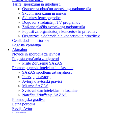
Tarife, sporazumi in ugodnosti
Osnove za obračun avtorskega nadomestila
Skupni sporazumi in aneksi
Sklenitev letne pogodbe
Dogovor z izdajatelji TV programov
Znižano plačilo avtorskega nadomestila
Popusti za organizatorje koncertov in prireditev
Organizacija dobrodelnih koncertov in prireditev
Cenik dodatnih storitev
Pogosta vprašanja
Aktualno
Novice in sporočila za javnost
Pogosta vprašanja z odgovori
Pišite Združenju SAZAS
Promocija pravic intelektualne lastnine
SAZAS spodbuja ustvarjalnost
Intervjuji z avtorji
Avtorji o avtorski pravici
Mi smo SAZAS
Svetovni dan intelektualne lastnine
Natečaji Združenja SAZAS
Promocijska gradiva
Letna poročila
Revija Avtor