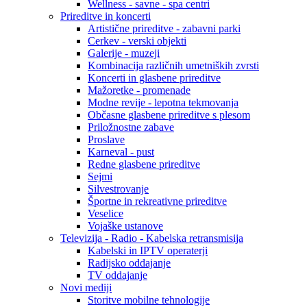
Wellness - savne - spa centri
Prireditve in koncerti
Artistične prireditve - zabavni parki
Cerkev - verski objekti
Galerije - muzeji
Kombinacija različnih umetniških zvrsti
Koncerti in glasbene prireditve
Mažoretke - promenade
Modne revije - lepotna tekmovanja
Občasne glasbene prireditve s plesom
Priložnostne zabave
Proslave
Karneval - pust
Redne glasbene prireditve
Sejmi
Silvestrovanje
Športne in rekreativne prireditve
Veselice
Vojaške ustanove
Televizija - Radio - Kabelska retransmisija
Kabelski in IPTV operaterji
Radijsko oddajanje
TV oddajanje
Novi mediji
Storitve mobilne tehnologije