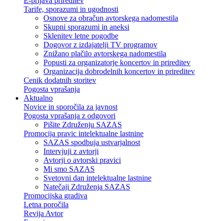
E-prijava prireditev
Tarife, sporazumi in ugodnosti
Osnove za obračun avtorskega nadomestila
Skupni sporazumi in aneksi
Sklenitev letne pogodbe
Dogovor z izdajatelji TV programov
Znižano plačilo avtorskega nadomestila
Popusti za organizatorje koncertov in prireditev
Organizacija dobrodelnih koncertov in prireditev
Cenik dodatnih storitev
Pogosta vprašanja
Aktualno
Novice in sporočila za javnost
Pogosta vprašanja z odgovori
Pišite Združenju SAZAS
Promocija pravic intelektualne lastnine
SAZAS spodbuja ustvarjalnost
Intervjuji z avtorji
Avtorji o avtorski pravici
Mi smo SAZAS
Svetovni dan intelektualne lastnine
Natečaji Združenja SAZAS
Promocijska gradiva
Letna poročila
Revija Avtor