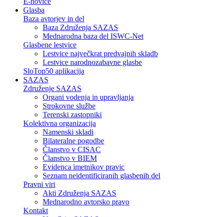
E-novice
Glasba
Baza avtorjev in del
Baza Združenja SAZAS
Mednarodna baza del ISWC-Net
Glasbene lestvice
Lestvice največkrat predvajnih skladb
Lestvice narodnozabavne glasbe
SloTop50 aplikacija
SAZAS
Združenje SAZAS
Organi vodenja in upravljanja
Strokovne službe
Terenski zastopniki
Kolektivna organizacija
Namenski skladi
Bilateralne pogodbe
Članstvo v CISAC
Članstvo v BIEM
Evidenca imetnikov pravic
Seznam neidentificiranih glasbenih del
Pravni viri
Akti Združenja SAZAS
Mednarodno avtorsko pravo
Kontakt