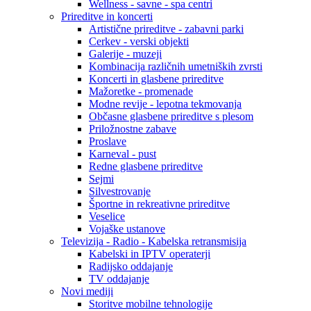
Wellness - savne - spa centri
Prireditve in koncerti
Artistične prireditve - zabavni parki
Cerkev - verski objekti
Galerije - muzeji
Kombinacija različnih umetniških zvrsti
Koncerti in glasbene prireditve
Mažoretke - promenade
Modne revije - lepotna tekmovanja
Občasne glasbene prireditve s plesom
Priložnostne zabave
Proslave
Karneval - pust
Redne glasbene prireditve
Sejmi
Silvestrovanje
Športne in rekreativne prireditve
Veselice
Vojaške ustanove
Televizija - Radio - Kabelska retransmisija
Kabelski in IPTV operaterji
Radijsko oddajanje
TV oddajanje
Novi mediji
Storitve mobilne tehnologije