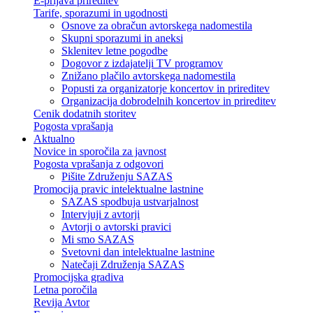
E-prijava prireditev
Tarife, sporazumi in ugodnosti
Osnove za obračun avtorskega nadomestila
Skupni sporazumi in aneksi
Sklenitev letne pogodbe
Dogovor z izdajatelji TV programov
Znižano plačilo avtorskega nadomestila
Popusti za organizatorje koncertov in prireditev
Organizacija dobrodelnih koncertov in prireditev
Cenik dodatnih storitev
Pogosta vprašanja
Aktualno
Novice in sporočila za javnost
Pogosta vprašanja z odgovori
Pišite Združenju SAZAS
Promocija pravic intelektualne lastnine
SAZAS spodbuja ustvarjalnost
Intervjuji z avtorji
Avtorji o avtorski pravici
Mi smo SAZAS
Svetovni dan intelektualne lastnine
Natečaji Združenja SAZAS
Promocijska gradiva
Letna poročila
Revija Avtor