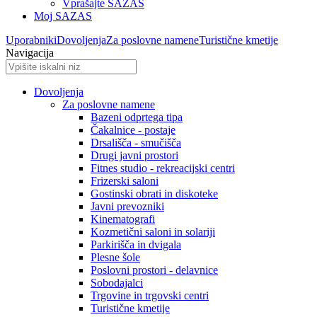
Vprašajte SAZAS
Moj SAZAS
Uporabniki
Dovoljenja
Za poslovne namene
Turistične kmetije
Navigacija
Dovoljenja
Za poslovne namene
Bazeni odprtega tipa
Čakalnice - postaje
Drsališča - smučišča
Drugi javni prostori
Fitnes studio - rekreacijski centri
Frizerski saloni
Gostinski obrati in diskoteke
Javni prevozniki
Kinematografi
Kozmetični saloni in solariji
Parkirišča in dvigala
Plesne šole
Poslovni prostori - delavnice
Sobodajalci
Trgovine in trgovski centri
Turistične kmetije