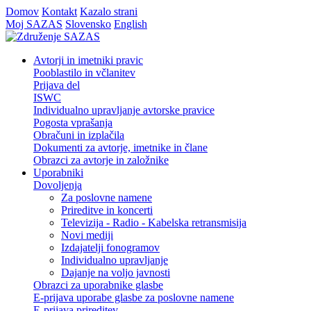
Domov
Kontakt
Kazalo strani
Moj SAZAS
Slovensko
English
Avtorji in imetniki pravic
Pooblastilo in včlanitev
Prijava del
ISWC
Individualno upravljanje avtorske pravice
Pogosta vprašanja
Obračuni in izplačila
Dokumenti za avtorje, imetnike in člane
Obrazci za avtorje in založnike
Uporabniki
Dovoljenja
Za poslovne namene
Prireditve in koncerti
Televizija - Radio - Kabelska retransmisija
Novi mediji
Izdajatelji fonogramov
Individualno upravljanje
Dajanje na voljo javnosti
Obrazci za uporabnike glasbe
E-prijava uporabe glasbe za poslovne namene
E-prijava prireditev