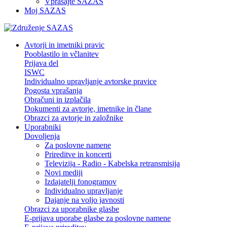
Vprašajte SAZAS
Moj SAZAS
Avtorji in imetniki pravic
Pooblastilo in včlanitev
Prijava del
ISWC
Individualno upravljanje avtorske pravice
Pogosta vprašanja
Obračuni in izplačila
Dokumenti za avtorje, imetnike in člane
Obrazci za avtorje in založnike
Uporabniki
Dovoljenja
Za poslovne namene
Prireditve in koncerti
Televizija - Radio - Kabelska retransmisija
Novi mediji
Izdajatelji fonogramov
Individualno upravljanje
Dajanje na voljo javnosti
Obrazci za uporabnike glasbe
E-prijava uporabe glasbe za poslovne namene