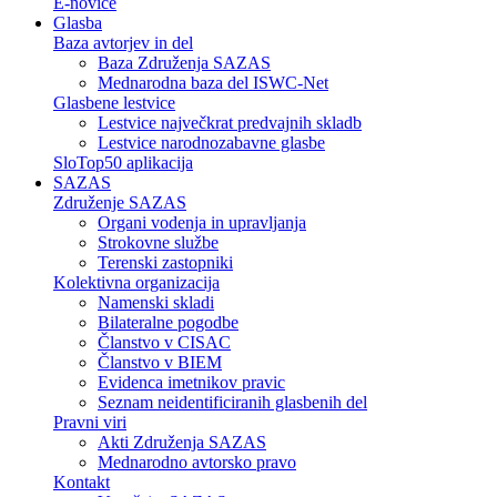
E-novice
Glasba
Baza avtorjev in del
Baza Združenja SAZAS
Mednarodna baza del ISWC-Net
Glasbene lestvice
Lestvice največkrat predvajnih skladb
Lestvice narodnozabavne glasbe
SloTop50 aplikacija
SAZAS
Združenje SAZAS
Organi vodenja in upravljanja
Strokovne službe
Terenski zastopniki
Kolektivna organizacija
Namenski skladi
Bilateralne pogodbe
Članstvo v CISAC
Članstvo v BIEM
Evidenca imetnikov pravic
Seznam neidentificiranih glasbenih del
Pravni viri
Akti Združenja SAZAS
Mednarodno avtorsko pravo
Kontakt