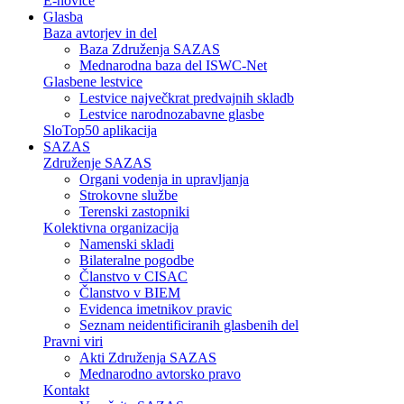
E-novice
Glasba
Baza avtorjev in del
Baza Združenja SAZAS
Mednarodna baza del ISWC-Net
Glasbene lestvice
Lestvice največkrat predvajnih skladb
Lestvice narodnozabavne glasbe
SloTop50 aplikacija
SAZAS
Združenje SAZAS
Organi vodenja in upravljanja
Strokovne službe
Terenski zastopniki
Kolektivna organizacija
Namenski skladi
Bilateralne pogodbe
Članstvo v CISAC
Članstvo v BIEM
Evidenca imetnikov pravic
Seznam neidentificiranih glasbenih del
Pravni viri
Akti Združenja SAZAS
Mednarodno avtorsko pravo
Kontakt