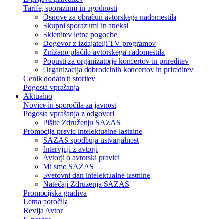
Tarife, sporazumi in ugodnosti
Osnove za obračun avtorskega nadomestila
Skupni sporazumi in aneksi
Sklenitev letne pogodbe
Dogovor z izdajatelji TV programov
Znižano plačilo avtorskega nadomestila
Popusti za organizatorje koncertov in prireditev
Organizacija dobrodelnih koncertov in prireditev
Cenik dodatnih storitev
Pogosta vprašanja
Aktualno
Novice in sporočila za javnost
Pogosta vprašanja z odgovori
Pišite Združenju SAZAS
Promocija pravic intelektualne lastnine
SAZAS spodbuja ustvarjalnost
Intervjuji z avtorji
Avtorji o avtorski pravici
Mi smo SAZAS
Svetovni dan intelektualne lastnine
Natečaji Združenja SAZAS
Promocijska gradiva
Letna poročila
Revija Avtor