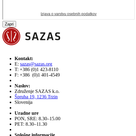
Zapri
Kontakt:
E:
sazas@sazas.org
T: +386 (0)1 423-8110
F: +386 (0)1 401-4549
Naslov:
Združenje SAZAS k.o.
Špruha 19, 1236 Trzin
Slovenija
Uradne ure
PON, SRE: 8.30–15.00
PET: 8.30–11.30
Splošne informacije