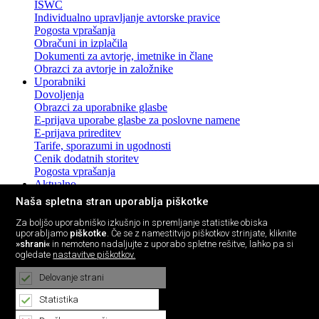
ISWC
Individualno upravljanje avtorske pravice
Pogosta vprašanja
Obračuni in izplačila
Dokumenti za avtorje, imetnike in člane
Obrazci za avtorje in založnike
Uporabniki
Dovoljenja
Obrazci za uporabnike glasbe
E-prijava uporabe glasbe za poslovne namene
E-prijava prireditev
Tarife, sporazumi in ugodnosti
Cenik dodatnih storitev
Pogosta vprašanja
Aktualno
Novice in sporočila za javnost
Naša spletna stran uporablja piškotke
Pogosta vprašanja z odgovori
Promocija pravic intelektualne lastnine
Za boljšo uporabniško izkušnjo in spremljanje statistike obiska
uporabljamo
piškotke
. Če se z namestitvijo piškotkov strinjate, kliknite
Promocijska gradiva
»shrani«
in nemoteno nadaljujte z uporabo spletne rešitve, lahko pa si
Letna poročila
ogledate
nastavitve piškotkov.
Revija Avtor
E-novice
Delovanje strani
Glasba
Baza avtorjev in del
Statistika
Glasbene lestvice