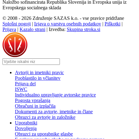
Naložbo sofinancirata Republika Slovenija in Evropska unija iz
Evropskega socialnega sklada
© 2008 - 2026 Združenje SAZAS k.o. - vse pravice pridržane
Splošni pogoji
|
Izjava o varstvu osebnih podatkov
|
Piškotki
|
Prijava
|
Kazalo strani
|
Izvedba:
Skupina stroka.si
Avtorji in imetniki pravic
Pooblastilo in včlanitev
Prijava del
ISWC
Individualno upravljanje avtorske pravice
Pogosta vprašanja
Obračuni in izplačila
Dokumenti za avtorje, imetnike in člane
Obrazci za avtorje in založnike
Uporabniki
Dovoljenja
Obrazci za uporabnike glasbe