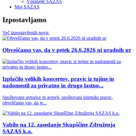
Vprašajte SAZAS
Moj SAZAS
Izpostavljamo
Več
izpostavljenih
novic
Obveščamo vas, da v petek 26.6.2026 ni uradnih ur
Izplačilo velikih koncertov, pravic iz tujine in
nadomestil za privatno in drugo lastno...
Spoštovane avtorice in avtorji, spoštovani imetniki pravic,
obveščamo vas, da je...
Vabilo na 12. zasedanje Skupščine Združenja
SAZAS k.o.