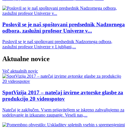
Poslovil se je naš spoštovani predsednik Nadzornega
odbora, zaslužni profesor Univerze v...
Poslovil se je naš spoštovani predsednik Nadzornega odbora,
zaslužni profesor Univerze v Ljubljani,...
Aktualne novice
Več
aktualnih
novic
SpotVizija 2017 – natečaj izvirne avtorske glasbe za
produkcijo 20 videospotov
Natečaj je zaključen. Vsem prijaviteljem se iskreno zahvaljujemo za
sodelovanje in izkazano zaupanje. Veseli nas,...