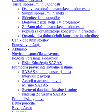
Tarife, sporazumi in ugodnosti
Osnove za obračun avtorskega nadomestila
Skupni sporazumi in aneksi
Sklenitev letne pogodbe
Dogovor z izdajatelji TV programov
Znižano plačilo avtorskega nadomestila
Popusti za organizatorje koncertov in prireditev
Organizacija dobrodelnih koncertov in prireditev
Cenik dodatnih storitev
Pogosta vprašanja
Aktualno
Novice in sporočila za javnost
Pogosta vprašanja z odgovori
Pišite Združenju SAZAS
Promocija pravic intelektualne lastnine
SAZAS spodbuja ustvarjalnost
Intervjuji z avtorji
Avtorji o avtorski pravici
Mi smo SAZAS
Svetovni dan intelektualne lastnine
Natečaji Združenja SAZAS
Promocijska gradiva
Letna poročila
Revija Avtor