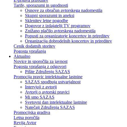
E-prijava prireditev
Tarife, sporazumi in ugodnosti
Osnove za obračun avtorskega nadomestila
Skupni sporazumi in aneksi
Sklenitev letne pogodbe
Dogovor z izdajatelji TV programov
Znižano plačilo avtorskega nadomestila
Popusti za organizatorje koncertov in prireditev
Organizacija dobrodelnih koncertov in prireditev
Cenik dodatnih storitev
Pogosta vprašanja
Aktualno
Novice in sporočila za javnost
Pogosta vprašanja z odgovori
Pišite Združenju SAZAS
Promocija pravic intelektualne lastnine
SAZAS spodbuja ustvarjalnost
Intervjuji z avtorji
Avtorji o avtorski pravici
Mi smo SAZAS
Svetovni dan intelektualne lastnine
Natečaji Združenja SAZAS
Promocijska gradiva
Letna poročila
Revija Avtor