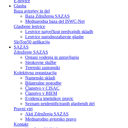
E-novice
Glasba
Baza avtorjev in del
Baza Združenja SAZAS
Mednarodna baza del ISWC-Net
Glasbene lestvice
Lestvice največkrat predvajnih skladb
Lestvice narodnozabavne glasbe
SloTop50 aplikacija
SAZAS
Združenje SAZAS
Organi vodenja in upravljanja
Strokovne službe
Terenski zastopniki
Kolektivna organizacija
Namenski skladi
Bilateralne pogodbe
Članstvo v CISAC
Članstvo v BIEM
Evidenca imetnikov pravic
Seznam neidentificiranih glasbenih del
Pravni viri
Akti Združenja SAZAS
Mednarodno avtorsko pravo
Kontakt