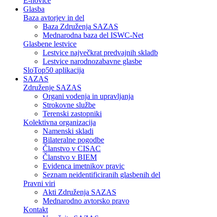
E-novice
Glasba
Baza avtorjev in del
Baza Združenja SAZAS
Mednarodna baza del ISWC-Net
Glasbene lestvice
Lestvice največkrat predvajnih skladb
Lestvice narodnozabavne glasbe
SloTop50 aplikacija
SAZAS
Združenje SAZAS
Organi vodenja in upravljanja
Strokovne službe
Terenski zastopniki
Kolektivna organizacija
Namenski skladi
Bilateralne pogodbe
Članstvo v CISAC
Članstvo v BIEM
Evidenca imetnikov pravic
Seznam neidentificiranih glasbenih del
Pravni viri
Akti Združenja SAZAS
Mednarodno avtorsko pravo
Kontakt