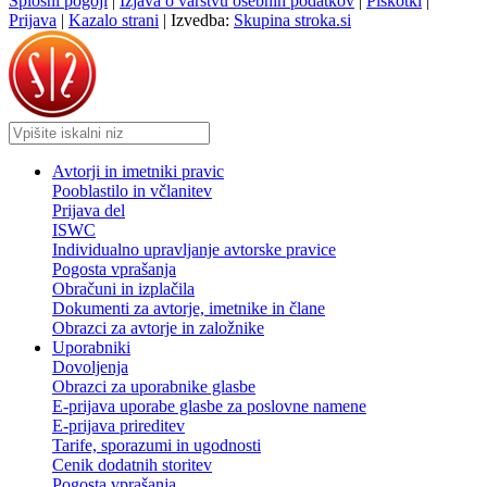
Splošni pogoji
|
Izjava o varstvu osebnih podatkov
|
Piškotki
|
Prijava
|
Kazalo strani
|
Izvedba:
Skupina stroka.si
Avtorji in imetniki pravic
Pooblastilo in včlanitev
Prijava del
ISWC
Individualno upravljanje avtorske pravice
Pogosta vprašanja
Obračuni in izplačila
Dokumenti za avtorje, imetnike in člane
Obrazci za avtorje in založnike
Uporabniki
Dovoljenja
Obrazci za uporabnike glasbe
E-prijava uporabe glasbe za poslovne namene
E-prijava prireditev
Tarife, sporazumi in ugodnosti
Cenik dodatnih storitev
Pogosta vprašanja