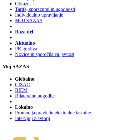
Obrazci
Tarife, sporazumi in ugodnosti
Individualno upravljanje
MOJ SAZAS
Baza del
Aktualno
PR gradiva
Novice in sporočila za javnost
Moj SAZAS
Globalno
CISAC
BIEM
Bilateralne pogodbe
Lokalno
Promocija pravic intelektualne lastnine
Intervjuji z avtorji