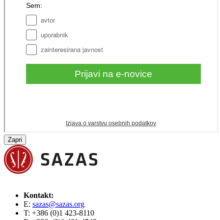
Zapri
Kontakt:
E:
sazas@sazas.org
T: +386 (0)1 423-8110