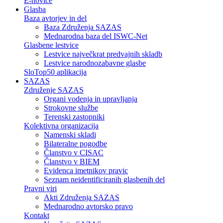
E-novice
Glasba
Baza avtorjev in del
Baza Združenja SAZAS
Mednarodna baza del ISWC-Net
Glasbene lestvice
Lestvice največkrat predvajnih skladb
Lestvice narodnozabavne glasbe
SloTop50 aplikacija
SAZAS
Združenje SAZAS
Organi vodenja in upravljanja
Strokovne službe
Terenski zastopniki
Kolektivna organizacija
Namenski skladi
Bilateralne pogodbe
Članstvo v CISAC
Članstvo v BIEM
Evidenca imetnikov pravic
Seznam neidentificiranih glasbenih del
Pravni viri
Akti Združenja SAZAS
Mednarodno avtorsko pravo
Kontakt