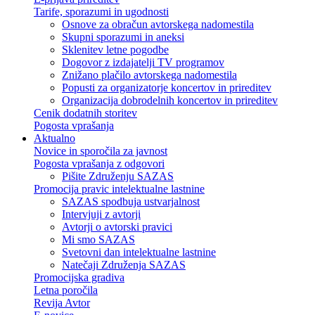
Tarife, sporazumi in ugodnosti
Osnove za obračun avtorskega nadomestila
Skupni sporazumi in aneksi
Sklenitev letne pogodbe
Dogovor z izdajatelji TV programov
Znižano plačilo avtorskega nadomestila
Popusti za organizatorje koncertov in prireditev
Organizacija dobrodelnih koncertov in prireditev
Cenik dodatnih storitev
Pogosta vprašanja
Aktualno
Novice in sporočila za javnost
Pogosta vprašanja z odgovori
Pišite Združenju SAZAS
Promocija pravic intelektualne lastnine
SAZAS spodbuja ustvarjalnost
Intervjuji z avtorji
Avtorji o avtorski pravici
Mi smo SAZAS
Svetovni dan intelektualne lastnine
Natečaji Združenja SAZAS
Promocijska gradiva
Letna poročila
Revija Avtor