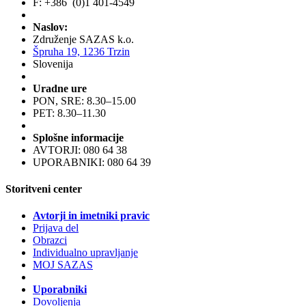
F: +386 (0)1 401-4549
Naslov:
Združenje SAZAS k.o.
Špruha 19, 1236 Trzin
Slovenija
Uradne ure
PON, SRE: 8.30–15.00
PET: 8.30–11.30
Splošne informacije
AVTORJI: 080 64 38
UPORABNIKI: 080 64 39
Storitveni center
Avtorji in imetniki pravic
Prijava del
Obrazci
Individualno upravljanje
MOJ SAZAS
Uporabniki
Dovoljenja