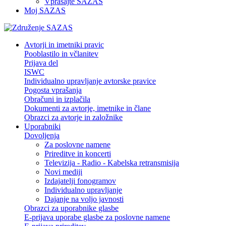
Vprašajte SAZAS
Moj SAZAS
Avtorji in imetniki pravic
Pooblastilo in včlanitev
Prijava del
ISWC
Individualno upravljanje avtorske pravice
Pogosta vprašanja
Obračuni in izplačila
Dokumenti za avtorje, imetnike in člane
Obrazci za avtorje in založnike
Uporabniki
Dovoljenja
Za poslovne namene
Prireditve in koncerti
Televizija - Radio - Kabelska retransmisija
Novi mediji
Izdajatelji fonogramov
Individualno upravljanje
Dajanje na voljo javnosti
Obrazci za uporabnike glasbe
E-prijava uporabe glasbe za poslovne namene