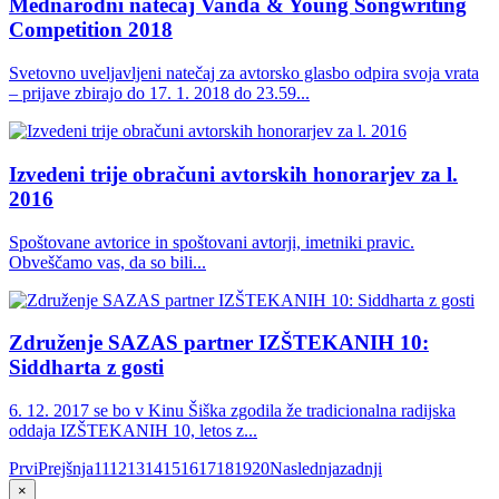
Mednarodni natečaj Vanda & Young Songwriting
Competition 2018
Svetovno uveljavljeni natečaj za avtorsko glasbo odpira svoja vrata
– prijave zbirajo do 17. 1. 2018 do 23.59...
Izvedeni trije obračuni avtorskih honorarjev za l.
2016
Spoštovane avtorice in spoštovani avtorji, imetniki pravic.
Obveščamo vas, da so bili...
Združenje SAZAS partner IZŠTEKANIH 10:
Siddharta z gosti
6. 12. 2017 se bo v Kinu Šiška zgodila že tradicionalna radijska
oddaja IZŠTEKANIH 10, letos z...
Prvi
Prejšnja
11
12
13
14
15
16
17
18
19
20
Naslednja
zadnji
×