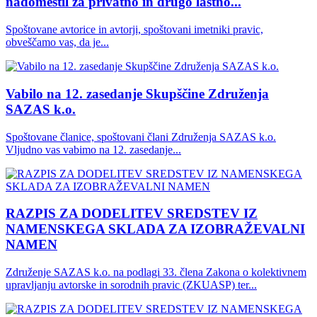
nadomestil za privatno in drugo lastno...
Spoštovane avtorice in avtorji, spoštovani imetniki pravic,
obveščamo vas, da je...
Vabilo na 12. zasedanje Skupščine Združenja
SAZAS k.o.
Spoštovane članice, spoštovani člani Združenja SAZAS k.o.
Vljudno vas vabimo na 12. zasedanje...
RAZPIS ZA DODELITEV SREDSTEV IZ
NAMENSKEGA SKLADA ZA IZOBRAŽEVALNI
NAMEN
Združenje SAZAS k.o. na podlagi 33. člena Zakona o kolektivnem
upravljanju avtorske in sorodnih pravic (ZKUASP) ter...