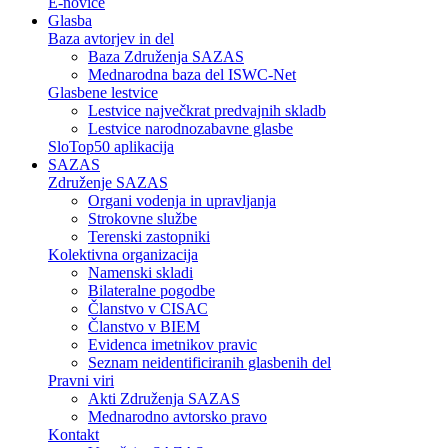
E-novice
Glasba
Baza avtorjev in del
Baza Združenja SAZAS
Mednarodna baza del ISWC-Net
Glasbene lestvice
Lestvice največkrat predvajnih skladb
Lestvice narodnozabavne glasbe
SloTop50 aplikacija
SAZAS
Združenje SAZAS
Organi vodenja in upravljanja
Strokovne službe
Terenski zastopniki
Kolektivna organizacija
Namenski skladi
Bilateralne pogodbe
Članstvo v CISAC
Članstvo v BIEM
Evidenca imetnikov pravic
Seznam neidentificiranih glasbenih del
Pravni viri
Akti Združenja SAZAS
Mednarodno avtorsko pravo
Kontakt