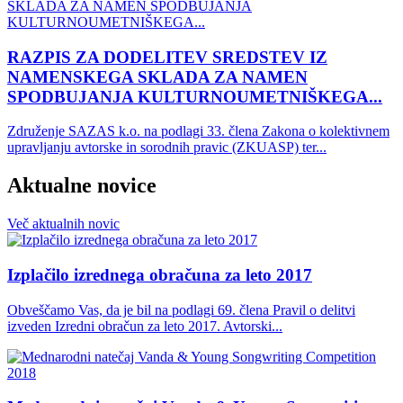
RAZPIS ZA DODELITEV SREDSTEV IZ
NAMENSKEGA SKLADA ZA NAMEN
SPODBUJANJA KULTURNOUMETNIŠKEGA...
Združenje SAZAS k.o. na podlagi 33. člena Zakona o kolektivnem
upravljanju avtorske in sorodnih pravic (ZKUASP) ter...
Aktualne novice
Več
aktualnih
novic
Izplačilo izrednega obračuna za leto 2017
Obveščamo Vas, da je bil na podlagi 69. člena Pravil o delitvi
izveden Izredni obračun za leto 2017. Avtorski...