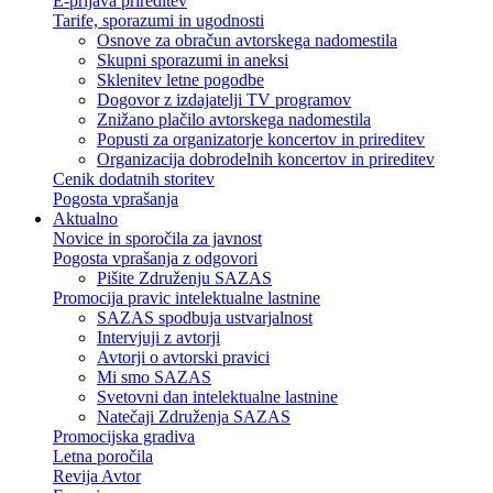
E-prijava prireditev
Tarife, sporazumi in ugodnosti
Osnove za obračun avtorskega nadomestila
Skupni sporazumi in aneksi
Sklenitev letne pogodbe
Dogovor z izdajatelji TV programov
Znižano plačilo avtorskega nadomestila
Popusti za organizatorje koncertov in prireditev
Organizacija dobrodelnih koncertov in prireditev
Cenik dodatnih storitev
Pogosta vprašanja
Aktualno
Novice in sporočila za javnost
Pogosta vprašanja z odgovori
Pišite Združenju SAZAS
Promocija pravic intelektualne lastnine
SAZAS spodbuja ustvarjalnost
Intervjuji z avtorji
Avtorji o avtorski pravici
Mi smo SAZAS
Svetovni dan intelektualne lastnine
Natečaji Združenja SAZAS
Promocijska gradiva
Letna poročila
Revija Avtor