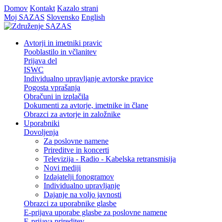
Domov
Kontakt
Kazalo strani
Moj SAZAS
Slovensko
English
Avtorji in imetniki pravic
Pooblastilo in včlanitev
Prijava del
ISWC
Individualno upravljanje avtorske pravice
Pogosta vprašanja
Obračuni in izplačila
Dokumenti za avtorje, imetnike in člane
Obrazci za avtorje in založnike
Uporabniki
Dovoljenja
Za poslovne namene
Prireditve in koncerti
Televizija - Radio - Kabelska retransmisija
Novi mediji
Izdajatelji fonogramov
Individualno upravljanje
Dajanje na voljo javnosti
Obrazci za uporabnike glasbe
E-prijava uporabe glasbe za poslovne namene
E-prijava prireditev