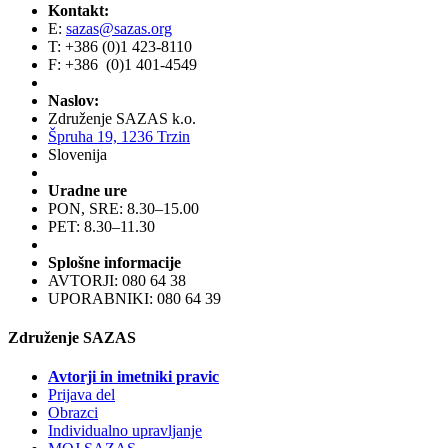
Kontakt:
E:
sazas@sazas.org
T: +386 (0)1 423-8110
F: +386 (0)1 401-4549
Naslov:
Združenje SAZAS k.o.
Špruha 19, 1236 Trzin
Slovenija
Uradne ure
PON, SRE: 8.30–15.00
PET: 8.30–11.30
Splošne informacije
AVTORJI: 080 64 38
UPORABNIKI: 080 64 39
Združenje SAZAS
Avtorji in imetniki pravic
Prijava del
Obrazci
Individualno upravljanje