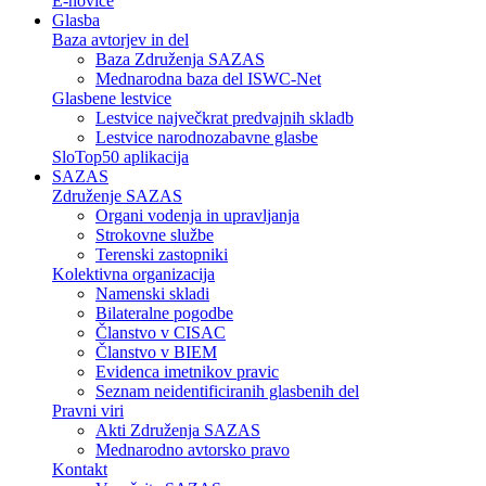
E-novice
Glasba
Baza avtorjev in del
Baza Združenja SAZAS
Mednarodna baza del ISWC-Net
Glasbene lestvice
Lestvice največkrat predvajnih skladb
Lestvice narodnozabavne glasbe
SloTop50 aplikacija
SAZAS
Združenje SAZAS
Organi vodenja in upravljanja
Strokovne službe
Terenski zastopniki
Kolektivna organizacija
Namenski skladi
Bilateralne pogodbe
Članstvo v CISAC
Članstvo v BIEM
Evidenca imetnikov pravic
Seznam neidentificiranih glasbenih del
Pravni viri
Akti Združenja SAZAS
Mednarodno avtorsko pravo
Kontakt