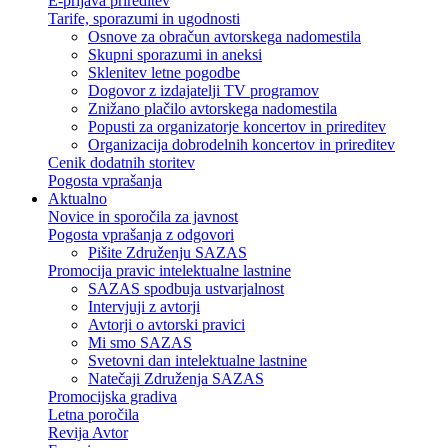
E-prijava prireditev
Tarife, sporazumi in ugodnosti
Osnove za obračun avtorskega nadomestila
Skupni sporazumi in aneksi
Sklenitev letne pogodbe
Dogovor z izdajatelji TV programov
Znižano plačilo avtorskega nadomestila
Popusti za organizatorje koncertov in prireditev
Organizacija dobrodelnih koncertov in prireditev
Cenik dodatnih storitev
Pogosta vprašanja
Aktualno
Novice in sporočila za javnost
Pogosta vprašanja z odgovori
Pišite Združenju SAZAS
Promocija pravic intelektualne lastnine
SAZAS spodbuja ustvarjalnost
Intervjuji z avtorji
Avtorji o avtorski pravici
Mi smo SAZAS
Svetovni dan intelektualne lastnine
Natečaji Združenja SAZAS
Promocijska gradiva
Letna poročila
Revija Avtor