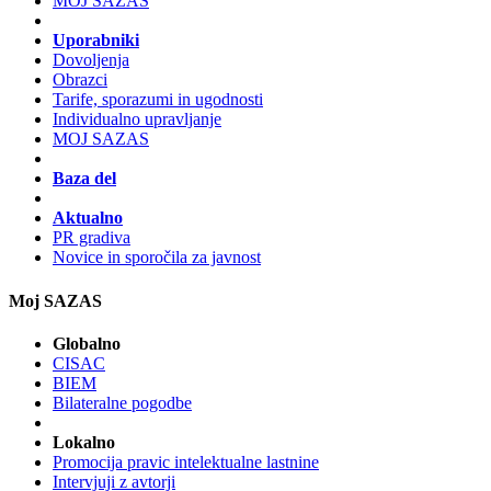
MOJ SAZAS
Uporabniki
Dovoljenja
Obrazci
Tarife, sporazumi in ugodnosti
Individualno upravljanje
MOJ SAZAS
Baza del
Aktualno
PR gradiva
Novice in sporočila za javnost
Moj SAZAS
Globalno
CISAC
BIEM
Bilateralne pogodbe
Lokalno
Promocija pravic intelektualne lastnine
Intervjuji z avtorji