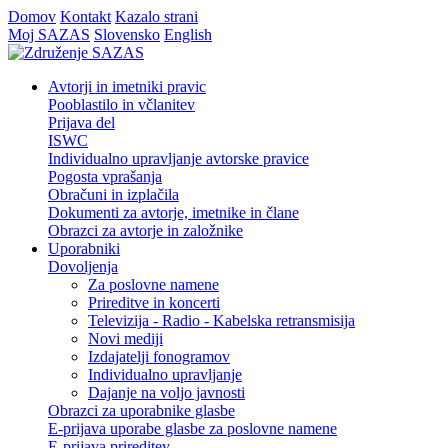
Domov
Kontakt
Kazalo strani
Moj SAZAS
Slovensko
English
Avtorji in imetniki pravic
Pooblastilo in včlanitev
Prijava del
ISWC
Individualno upravljanje avtorske pravice
Pogosta vprašanja
Obračuni in izplačila
Dokumenti za avtorje, imetnike in člane
Obrazci za avtorje in založnike
Uporabniki
Dovoljenja
Za poslovne namene
Prireditve in koncerti
Televizija - Radio - Kabelska retransmisija
Novi mediji
Izdajatelji fonogramov
Individualno upravljanje
Dajanje na voljo javnosti
Obrazci za uporabnike glasbe
E-prijava uporabe glasbe za poslovne namene
E-prijava prireditev