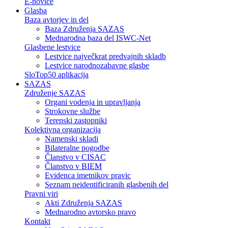
E-novice
Glasba
Baza avtorjev in del
Baza Združenja SAZAS
Mednarodna baza del ISWC-Net
Glasbene lestvice
Lestvice največkrat predvajnih skladb
Lestvice narodnozabavne glasbe
SloTop50 aplikacija
SAZAS
Združenje SAZAS
Organi vodenja in upravljanja
Strokovne službe
Terenski zastopniki
Kolektivna organizacija
Namenski skladi
Bilateralne pogodbe
Članstvo v CISAC
Članstvo v BIEM
Evidenca imetnikov pravic
Seznam neidentificiranih glasbenih del
Pravni viri
Akti Združenja SAZAS
Mednarodno avtorsko pravo
Kontakt