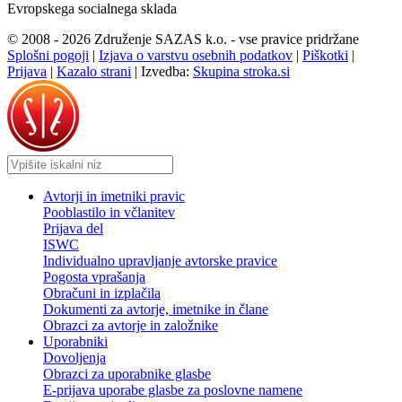
Evropskega socialnega sklada
© 2008 - 2026 Združenje SAZAS k.o. - vse pravice pridržane
Splošni pogoji
|
Izjava o varstvu osebnih podatkov
|
Piškotki
|
Prijava
|
Kazalo strani
|
Izvedba:
Skupina stroka.si
Avtorji in imetniki pravic
Pooblastilo in včlanitev
Prijava del
ISWC
Individualno upravljanje avtorske pravice
Pogosta vprašanja
Obračuni in izplačila
Dokumenti za avtorje, imetnike in člane
Obrazci za avtorje in založnike
Uporabniki
Dovoljenja
Obrazci za uporabnike glasbe
E-prijava uporabe glasbe za poslovne namene