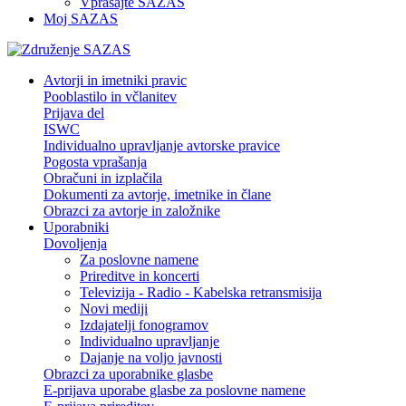
Vprašajte SAZAS
Moj SAZAS
Avtorji in imetniki pravic
Pooblastilo in včlanitev
Prijava del
ISWC
Individualno upravljanje avtorske pravice
Pogosta vprašanja
Obračuni in izplačila
Dokumenti za avtorje, imetnike in člane
Obrazci za avtorje in založnike
Uporabniki
Dovoljenja
Za poslovne namene
Prireditve in koncerti
Televizija - Radio - Kabelska retransmisija
Novi mediji
Izdajatelji fonogramov
Individualno upravljanje
Dajanje na voljo javnosti
Obrazci za uporabnike glasbe
E-prijava uporabe glasbe za poslovne namene