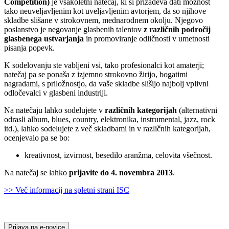
Competition)
je vsakoletni natečaj, ki si prizadeva dati možnost
tako neuveljavljenim kot uveljavljenim avtorjem, da so njihove
skladbe slišane v strokovnem, mednarodnem okolju. Njegovo
poslanstvo je negovanje glasbenih talentov
z različnih področij
glasbenega ustvarjanja
in promoviranje odličnosti v umetnosti
pisanja popevk.
K sodelovanju ste vabljeni vsi, tako profesionalci kot amaterji;
natečaj pa se ponaša z izjemno strokovno žirijo, bogatimi
nagradami, s priložnostjo, da vaše skladbe slišijo najbolj vplivni
odločevalci v glasbeni industriji.
Na natečaju lahko sodelujete v
različnih kategorijah
(alternativni
odrasli album, blues, country, elektronika, instrumental, jazz, rock
itd.), lahko sodelujete z več skladbami in v različnih kategorijah,
ocenjevalo pa se bo:
kreativnost, izvirnost, besedilo aranžma, celovita všečnost.
Na natečaj se lahko
prijavite do 4. novembra 2013
.
>> Več informacij na spletni strani ISC
Prijava na e-novice