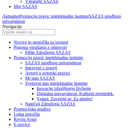
Vprašajte SAZAS
Moj SAZAS
Aktualno
Promocija pravic intelektualne lastnine
SAZAS spodbuja
ustvarjalnost
Navigacija
Novice in sporočila za javnost
Pogosta vprašanja z odgovori
Pišite Združenju SAZAS
Promocija pravic intelektualne lastnine
SAZAS spodbuja ustvarjalnost
Intervjuji z avtorji
Avtorji o avtorski pravici
Mi smo SAZAS
Svetovni dan intelektualne lastnine
Inovacije izboljšujejo življenje
Digitalna ustvarjalnost. Kulturni premislek.
Vstani. Zavzemi se. Za glasbo!
Natečaji Združenja SAZAS
Promocijska gradiva
Letna poročila
Revija Avtor
E-novice