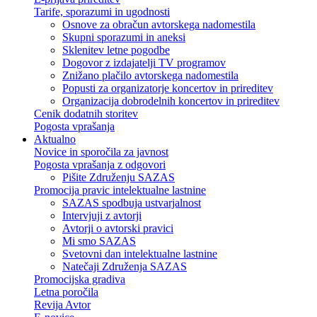
Tarife, sporazumi in ugodnosti
Osnove za obračun avtorskega nadomestila
Skupni sporazumi in aneksi
Sklenitev letne pogodbe
Dogovor z izdajatelji TV programov
Znižano plačilo avtorskega nadomestila
Popusti za organizatorje koncertov in prireditev
Organizacija dobrodelnih koncertov in prireditev
Cenik dodatnih storitev
Pogosta vprašanja
Aktualno
Novice in sporočila za javnost
Pogosta vprašanja z odgovori
Pišite Združenju SAZAS
Promocija pravic intelektualne lastnine
SAZAS spodbuja ustvarjalnost
Intervjuji z avtorji
Avtorji o avtorski pravici
Mi smo SAZAS
Svetovni dan intelektualne lastnine
Natečaji Združenja SAZAS
Promocijska gradiva
Letna poročila
Revija Avtor