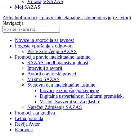
Vprašajte SAZAS
Moj SAZAS
Aktualno
Promocija pravic intelektualne lastnine
Intervjuji z avtorji
Navigacija
Novice in sporočila za javnost
Pogosta vprašanja z odgovori
Pišite Združenju SAZAS
Promocija pravic intelektualne lastnine
SAZAS spodbuja ustvarjalnost
Intervjuji z avtorji
Avtorji o avtorski pravici
Mi smo SAZAS
Svetovni dan intelektualne lastnine
Inovacije izboljšujejo življenje
Digitalna ustvarjalnost. Kulturni premislek.
Vstani. Zavzemi se. Za glasbo!
Natečaji Združenja SAZAS
Promocijska gradiva
Letna poročila
Revija Avtor
E-novice