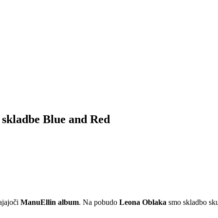
r skladbe Blue and Red
ajajoči
ManuEllin album
. Na pobudo
Leona Oblaka
smo skladbo skup