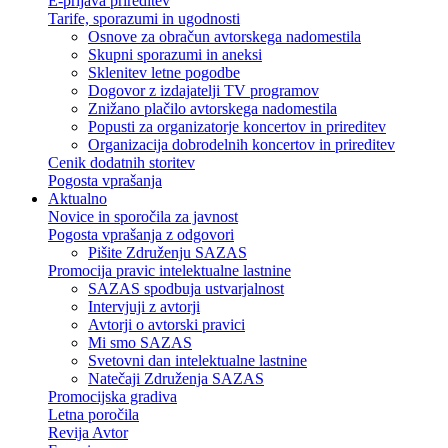
E-prijava prireditev
Tarife, sporazumi in ugodnosti
Osnove za obračun avtorskega nadomestila
Skupni sporazumi in aneksi
Sklenitev letne pogodbe
Dogovor z izdajatelji TV programov
Znižano plačilo avtorskega nadomestila
Popusti za organizatorje koncertov in prireditev
Organizacija dobrodelnih koncertov in prireditev
Cenik dodatnih storitev
Pogosta vprašanja
Aktualno
Novice in sporočila za javnost
Pogosta vprašanja z odgovori
Pišite Združenju SAZAS
Promocija pravic intelektualne lastnine
SAZAS spodbuja ustvarjalnost
Intervjuji z avtorji
Avtorji o avtorski pravici
Mi smo SAZAS
Svetovni dan intelektualne lastnine
Natečaji Združenja SAZAS
Promocijska gradiva
Letna poročila
Revija Avtor