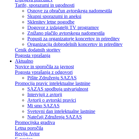
Tarife, sporazumi in ugodnosti
Osnove za obračun avtorskega nadomestila
Skupni sporazumi in aneksi
Sklenitev letne pogodbe
Dogovor z izdajatelji TV programov
Znižano plačilo avtorskega nadomestila
Popusti za organizatorje koncertov in prireditev
Organizacija dobrodelnih koncertov in prireditev
Cenik dodatnih storitev
Pogosta vprašanja
Aktualno
Novice in sporočila za javnost
Pogosta vprašanja z odgovori
Pišite Združenju SAZAS
Promocija pravic intelektualne lastnine
SAZAS spodbuja ustvarjalnost
Intervjuji z avtorji
Avtorji o avtorski pravici
Mi smo SAZAS
Svetovni dan intelektualne lastnine
Natečaji Združenja SAZAS
Promocijska gradiva
Letna poročila
Revija Avtor