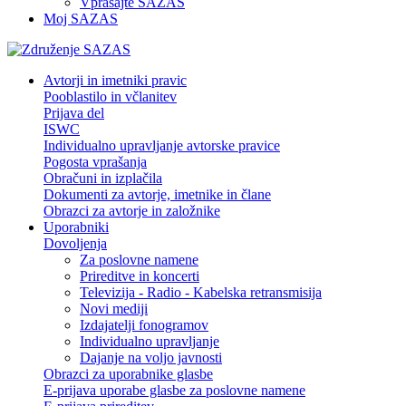
Vprašajte SAZAS
Moj SAZAS
Avtorji in imetniki pravic
Pooblastilo in včlanitev
Prijava del
ISWC
Individualno upravljanje avtorske pravice
Pogosta vprašanja
Obračuni in izplačila
Dokumenti za avtorje, imetnike in člane
Obrazci za avtorje in založnike
Uporabniki
Dovoljenja
Za poslovne namene
Prireditve in koncerti
Televizija - Radio - Kabelska retransmisija
Novi mediji
Izdajatelji fonogramov
Individualno upravljanje
Dajanje na voljo javnosti
Obrazci za uporabnike glasbe
E-prijava uporabe glasbe za poslovne namene