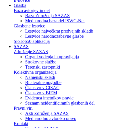
E-novice
Glasba
Baza avtorjev in del
Baza Združenja SAZAS
Mednarodna baza del ISWC-Net
Glasbene lestvice
Lestvice največkrat predvajnih skladb
Lestvice narodnozabavne glasbe
SloTop50 aplikacija
SAZAS
Združenje SAZAS
Organi vodenja in upravljanja
Strokovne službe
Terenski zastopniki
Kolektivna organizacija
Namenski skladi
Bilateralne pogodbe
Članstvo v CISAC
Članstvo v BIEM
Evidenca imetnikov pravic
Seznam neidentificiranih glasbenih del
Pravni viri
Akti Združenja SAZAS
Mednarodno avtorsko pravo
Kontakt