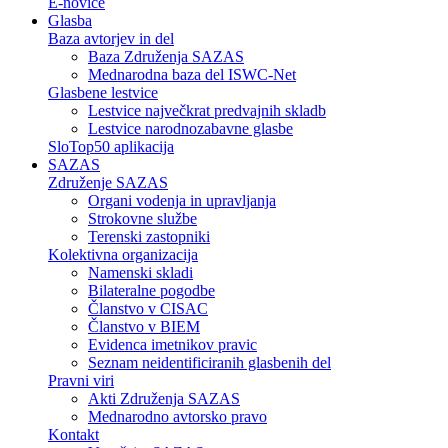
E-novice
Glasba
Baza avtorjev in del
Baza Združenja SAZAS
Mednarodna baza del ISWC-Net
Glasbene lestvice
Lestvice največkrat predvajnih skladb
Lestvice narodnozabavne glasbe
SloTop50 aplikacija
SAZAS
Združenje SAZAS
Organi vodenja in upravljanja
Strokovne službe
Terenski zastopniki
Kolektivna organizacija
Namenski skladi
Bilateralne pogodbe
Članstvo v CISAC
Članstvo v BIEM
Evidenca imetnikov pravic
Seznam neidentificiranih glasbenih del
Pravni viri
Akti Združenja SAZAS
Mednarodno avtorsko pravo
Kontakt