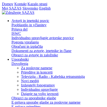
Domov
Kontakt
Kazalo strani
Moj SAZAS
Slovensko
English
Avtorji in imetniki pravic
Pooblastilo in včlanitev
Prijava del
ISWC
Individualno upravljanje avtorske pravice
Pogosta vprašanja
Obračuni in izplačila
Dokumenti za avtorje, imetnike in člane
Obrazci za avtorje in založnike
Uporabniki
Dovoljenja
Za poslovne namene
Prireditve in koncerti
Televizija - Radio - Kabelska retransmisija
Novi mediji
Izdajatelji fonogramov
Individualno upravljanje
Dajanje na voljo javnosti
Obrazci za uporabnike glasbe
E-prijava uporabe glasbe za poslovne namene
E-prijava prireditev