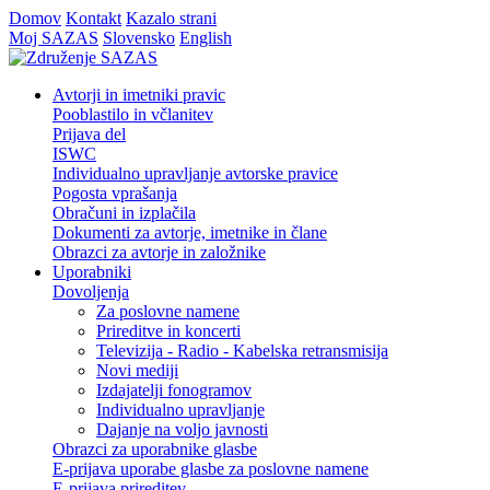
Domov
Kontakt
Kazalo strani
Moj SAZAS
Slovensko
English
Avtorji in imetniki pravic
Pooblastilo in včlanitev
Prijava del
ISWC
Individualno upravljanje avtorske pravice
Pogosta vprašanja
Obračuni in izplačila
Dokumenti za avtorje, imetnike in člane
Obrazci za avtorje in založnike
Uporabniki
Dovoljenja
Za poslovne namene
Prireditve in koncerti
Televizija - Radio - Kabelska retransmisija
Novi mediji
Izdajatelji fonogramov
Individualno upravljanje
Dajanje na voljo javnosti
Obrazci za uporabnike glasbe
E-prijava uporabe glasbe za poslovne namene
E-prijava prireditev