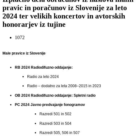
pravic in poračunov iz Slovenije za leto
2024 ter velikih koncertov in avtorskih
honorarjev iz tujine
1072
Male pravice iz Slovenije
RB 2024 Radiodifuzno oddajanje:
Radio
za leto 2024
Radio – dodatno za leta 2008–2015 in 2023
OB 2024 Radiodifuzno oddajanje: Spletni radio
PC 2024 Javno predvajanje fonogramov
R
azredi 501
in 502
R
azredi 50
3 in 504
R
azredi
505, 506 in 507