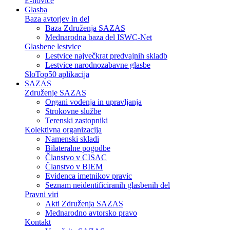
E-novice
Glasba
Baza avtorjev in del
Baza Združenja SAZAS
Mednarodna baza del ISWC-Net
Glasbene lestvice
Lestvice največkrat predvajnih skladb
Lestvice narodnozabavne glasbe
SloTop50 aplikacija
SAZAS
Združenje SAZAS
Organi vodenja in upravljanja
Strokovne službe
Terenski zastopniki
Kolektivna organizacija
Namenski skladi
Bilateralne pogodbe
Članstvo v CISAC
Članstvo v BIEM
Evidenca imetnikov pravic
Seznam neidentificiranih glasbenih del
Pravni viri
Akti Združenja SAZAS
Mednarodno avtorsko pravo
Kontakt