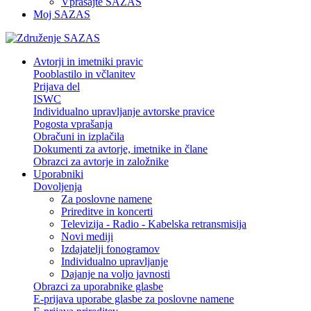
Vprašajte SAZAS
Moj SAZAS
Avtorji in imetniki pravic
Pooblastilo in včlanitev
Prijava del
ISWC
Individualno upravljanje avtorske pravice
Pogosta vprašanja
Obračuni in izplačila
Dokumenti za avtorje, imetnike in člane
Obrazci za avtorje in založnike
Uporabniki
Dovoljenja
Za poslovne namene
Prireditve in koncerti
Televizija - Radio - Kabelska retransmisija
Novi mediji
Izdajatelji fonogramov
Individualno upravljanje
Dajanje na voljo javnosti
Obrazci za uporabnike glasbe
E-prijava uporabe glasbe za poslovne namene