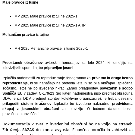
Male pravice iz tujine
MP 2025 Male pravice iz tujine 2025-1
MP 2025 Male pravice iz tujine 2025-1 AHP
Mehanične pravice iz tujine
MH 2025 Mehanične pravice iz tujine 2025-1
Preostanek obračunov
avtorskih honorarjev za leto 2024, ki temeljijo na
televizijskih sporedih,
bo pripravljen jeseni
.
Izplačilo nadomestil za reproduciranje fonogramov za
privatno in drugo lastno
reproduciranje
, ki se nanašajo na pretekla leta in so bila običajno izplačana
sočasno, letos ne bo izvedeno hkrati. Zaradi prilagoditev,
povezanih s sodbo
Sodišča EU
v zadevi C-179/23 (po kateri nadomestila niso predmet obračuna
DDV, je pa DDV predmet storitev kolektivne organizacije), je treba ustrezno
prilagoditi sistem izračunov
. Izplačilo bo izvedeno naknadno,
predvidoma
skupaj z jesenskimi obračuni
za televizijo. O točnem datumu boste
pravočasno obveščeni.
Dokumentacija v zvezi z izvedenimi obračuni bo na voljo na straneh
Združenja SAZAS
do konca avgusta
. Finančna poročila in zahtevki za