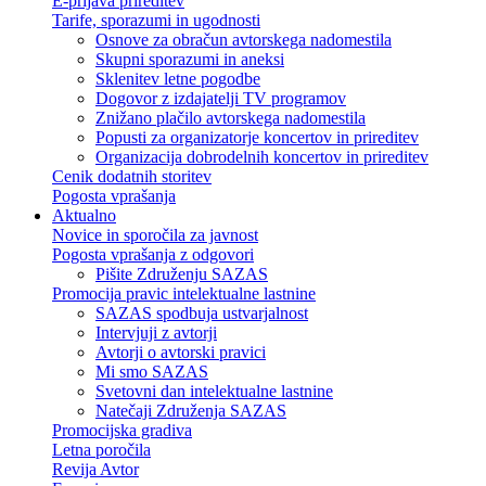
E-prijava prireditev
Tarife, sporazumi in ugodnosti
Osnove za obračun avtorskega nadomestila
Skupni sporazumi in aneksi
Sklenitev letne pogodbe
Dogovor z izdajatelji TV programov
Znižano plačilo avtorskega nadomestila
Popusti za organizatorje koncertov in prireditev
Organizacija dobrodelnih koncertov in prireditev
Cenik dodatnih storitev
Pogosta vprašanja
Aktualno
Novice in sporočila za javnost
Pogosta vprašanja z odgovori
Pišite Združenju SAZAS
Promocija pravic intelektualne lastnine
SAZAS spodbuja ustvarjalnost
Intervjuji z avtorji
Avtorji o avtorski pravici
Mi smo SAZAS
Svetovni dan intelektualne lastnine
Natečaji Združenja SAZAS
Promocijska gradiva
Letna poročila
Revija Avtor