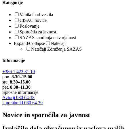
Kategorije
Vabila in obvestila
CISAC novice
Poslovanje
Sporočila za javnost
SAZAS spodbuja ustvarjalnost
Expand/Collapse
Natečaji
Natečaji Združenja SAZAS
Informacije
+386 1 423 81 10
pon.
8.30–15.00
sre.
8.30–15.00
pet.
8.30–11.30
Splošne informacije
Avtorji 080 64 38
Uporabniki 080 64 39
Novice in sporočila za javnost
Izplačilo dela obračunov iz naslova malih