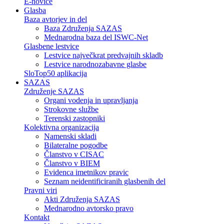
E-novice
Glasba
Baza avtorjev in del
Baza Združenja SAZAS
Mednarodna baza del ISWC-Net
Glasbene lestvice
Lestvice največkrat predvajnih skladb
Lestvice narodnozabavne glasbe
SloTop50 aplikacija
SAZAS
Združenje SAZAS
Organi vodenja in upravljanja
Strokovne službe
Terenski zastopniki
Kolektivna organizacija
Namenski skladi
Bilateralne pogodbe
Članstvo v CISAC
Članstvo v BIEM
Evidenca imetnikov pravic
Seznam neidentificiranih glasbenih del
Pravni viri
Akti Združenja SAZAS
Mednarodno avtorsko pravo
Kontakt