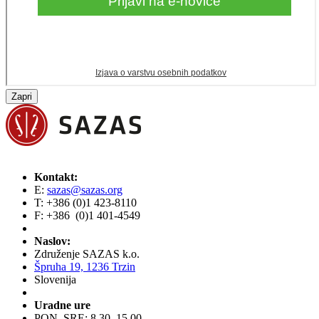
Zapri
Kontakt:
E:
sazas@sazas.org
T: +386 (0)1 423-8110
F: +386 (0)1 401-4549
Naslov:
Združenje SAZAS k.o.
Špruha 19, 1236 Trzin
Slovenija
Uradne ure
PON, SRE: 8.30–15.00