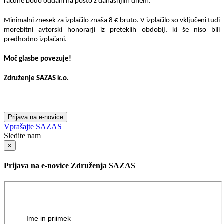
račune bodo oddani na pošto z današnjim dnem.
Minimalni znesek za izplačilo znaša 8 € bruto. V izplačilo so vključeni tudi
morebitni avtorski honorarji iz preteklih obdobij, ki še niso bili
predhodno izplačani.
Moč glasbe povezuje!
Združenje SAZAS
k.o
.
Prijava na e-novice
Vprašajte SAZAS
Sledite nam
×
Prijava na e-novice Združenja SAZAS