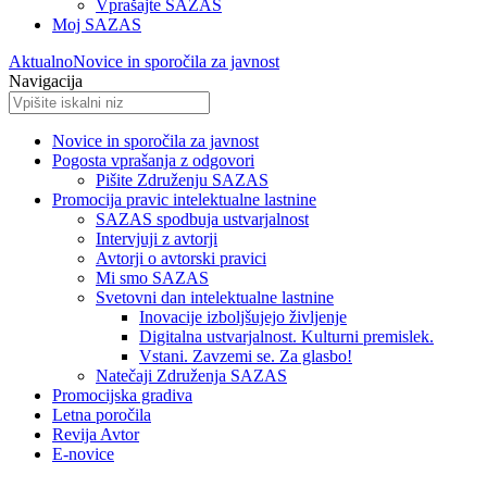
Vprašajte SAZAS
Moj SAZAS
Aktualno
Novice in sporočila za javnost
Navigacija
Novice in sporočila za javnost
Pogosta vprašanja z odgovori
Pišite Združenju SAZAS
Promocija pravic intelektualne lastnine
SAZAS spodbuja ustvarjalnost
Intervjuji z avtorji
Avtorji o avtorski pravici
Mi smo SAZAS
Svetovni dan intelektualne lastnine
Inovacije izboljšujejo življenje
Digitalna ustvarjalnost. Kulturni premislek.
Vstani. Zavzemi se. Za glasbo!
Natečaji Združenja SAZAS
Promocijska gradiva
Letna poročila
Revija Avtor
E-novice