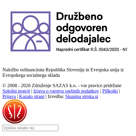
Naložbo sofinancirata Republika Slovenija in Evropska unija iz
Evropskega socialnega sklada
© 2008 - 2026 Združenje SAZAS k.o. - vse pravice pridržane
Splošni pogoji
|
Izjava o varstvu osebnih podatkov
|
Piškotki
|
Prijava
|
Kazalo strani
|
Izvedba:
Skupina stroka.si