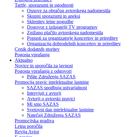
Tarife, sporazumi in ugodnosti
Osnove za obračun avtorskega nadomestila
Skupni sporazumi in aneksi
Sklenitev letne pogodbe
Dogovor z izdajatelji TV programov
Znižano plačilo avtorskega nadomestila
Popusti za organizatorje koncertov in prireditev
Organizacija dobrodelnih koncertov in prireditev
Cenik dodatnih storitev
Pogosta vprašanja
Aktualno
Novice in sporočila za javnost
Pogosta vprašanja z odgovori
Pišite Združenju SAZAS
Promocija pravic intelektualne lastnine
SAZAS spodbuja ustvarjalnost
Intervjuji z avtorji
Avtorji o avtorski pravici
Mi smo SAZAS
Svetovni dan intelektualne lastnine
Natečaji Združenja SAZAS
Promocijska gradiva
Letna poročila
Revija Avtor