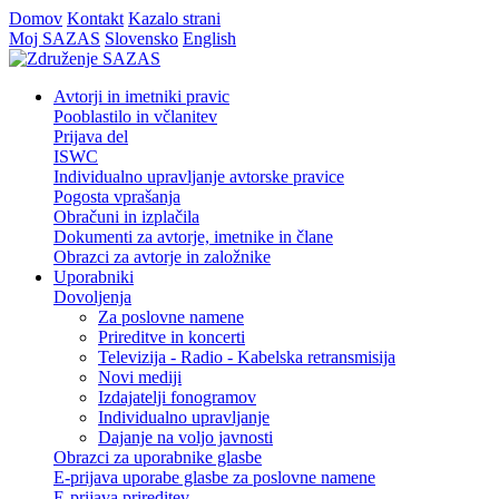
Domov
Kontakt
Kazalo strani
Moj SAZAS
Slovensko
English
Avtorji in imetniki pravic
Pooblastilo in včlanitev
Prijava del
ISWC
Individualno upravljanje avtorske pravice
Pogosta vprašanja
Obračuni in izplačila
Dokumenti za avtorje, imetnike in člane
Obrazci za avtorje in založnike
Uporabniki
Dovoljenja
Za poslovne namene
Prireditve in koncerti
Televizija - Radio - Kabelska retransmisija
Novi mediji
Izdajatelji fonogramov
Individualno upravljanje
Dajanje na voljo javnosti
Obrazci za uporabnike glasbe
E-prijava uporabe glasbe za poslovne namene
E-prijava prireditev