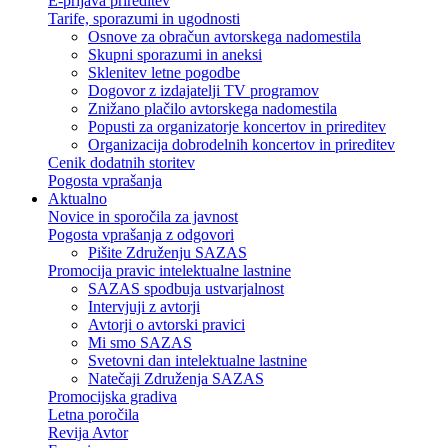
E-prijava prireditev
Tarife, sporazumi in ugodnosti
Osnove za obračun avtorskega nadomestila
Skupni sporazumi in aneksi
Sklenitev letne pogodbe
Dogovor z izdajatelji TV programov
Znižano plačilo avtorskega nadomestila
Popusti za organizatorje koncertov in prireditev
Organizacija dobrodelnih koncertov in prireditev
Cenik dodatnih storitev
Pogosta vprašanja
Aktualno
Novice in sporočila za javnost
Pogosta vprašanja z odgovori
Pišite Združenju SAZAS
Promocija pravic intelektualne lastnine
SAZAS spodbuja ustvarjalnost
Intervjuji z avtorji
Avtorji o avtorski pravici
Mi smo SAZAS
Svetovni dan intelektualne lastnine
Natečaji Združenja SAZAS
Promocijska gradiva
Letna poročila
Revija Avtor