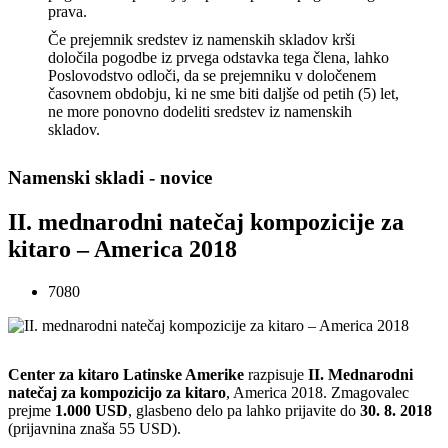
prava.
Če prejemnik sredstev iz namenskih skladov krši
določila pogodbe iz prvega odstavka tega člena, lahko
Poslovodstvo odloči, da se prejemniku v določenem
časovnem obdobju, ki ne sme biti daljše od petih (5) let,
ne more ponovno dodeliti sredstev iz namenskih
skladov.
Namenski skladi - novice
II. mednarodni natečaj kompozicije za
kitaro – America 2018
7080
Center za kitaro Latinske Amerike
razpisuje
II. Mednarodni
natečaj za kompozicijo za kitaro
, America 2018. Zmagovalec
prejme
1.000 USD
, glasbeno delo pa lahko prijavite do
30. 8. 2018
(prijavnina znaša 55 USD).