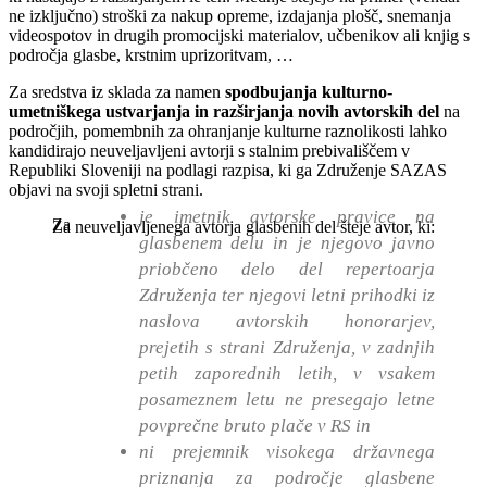
ne izključno) stroški za nakup opreme, izdajanja plošč, snemanja
videospotov in drugih promocijski materialov, učbenikov ali knjig s
področja glasbe, krstnim uprizoritvam, …
Za sredstva iz sklada za namen
spodbujanja kulturno-
umetniškega ustvarjanja in razširjanja novih avtorskih del
na
področjih, pomembnih za ohranjanje kulturne raznolikosti lahko
kandidirajo neuveljavljeni avtorji s stalnim prebivališčem v
Republiki Sloveniji na podlagi razpisa, ki ga Združenje SAZAS
objavi na svoji spletni strani.
je imetnik avtorske pravice na
Za
Za neuveljavljenega avtorja glasbenih del šteje avtor, ki:
glasbenem delu in je njegovo javno
priobčeno delo del repertoarja
Združenja ter njegovi letni prihodki iz
naslova avtorskih honorarjev,
prejetih s strani Združenja, v zadnjih
petih zaporednih letih, v vsakem
posameznem letu ne presegajo letne
povprečne bruto plače v RS in
ni prejemnik visokega državnega
priznanja za področje glasbene