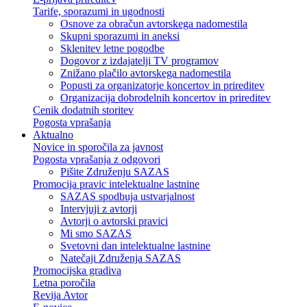
Tarife, sporazumi in ugodnosti
Osnove za obračun avtorskega nadomestila
Skupni sporazumi in aneksi
Sklenitev letne pogodbe
Dogovor z izdajatelji TV programov
Znižano plačilo avtorskega nadomestila
Popusti za organizatorje koncertov in prireditev
Organizacija dobrodelnih koncertov in prireditev
Cenik dodatnih storitev
Pogosta vprašanja
Aktualno
Novice in sporočila za javnost
Pogosta vprašanja z odgovori
Pišite Združenju SAZAS
Promocija pravic intelektualne lastnine
SAZAS spodbuja ustvarjalnost
Intervjuji z avtorji
Avtorji o avtorski pravici
Mi smo SAZAS
Svetovni dan intelektualne lastnine
Natečaji Združenja SAZAS
Promocijska gradiva
Letna poročila
Revija Avtor