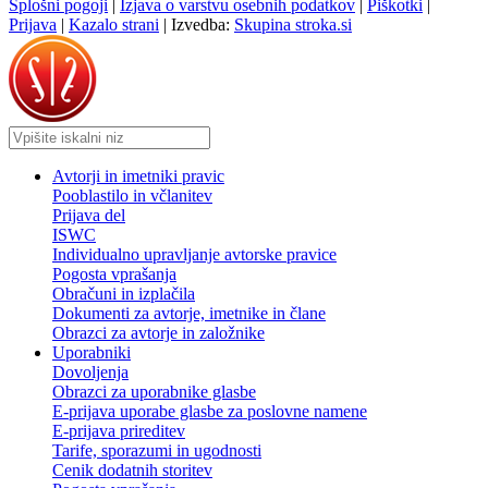
Splošni pogoji
|
Izjava o varstvu osebnih podatkov
|
Piškotki
|
Prijava
|
Kazalo strani
|
Izvedba:
Skupina stroka.si
Avtorji in imetniki pravic
Pooblastilo in včlanitev
Prijava del
ISWC
Individualno upravljanje avtorske pravice
Pogosta vprašanja
Obračuni in izplačila
Dokumenti za avtorje, imetnike in člane
Obrazci za avtorje in založnike
Uporabniki
Dovoljenja
Obrazci za uporabnike glasbe
E-prijava uporabe glasbe za poslovne namene
E-prijava prireditev
Tarife, sporazumi in ugodnosti
Cenik dodatnih storitev