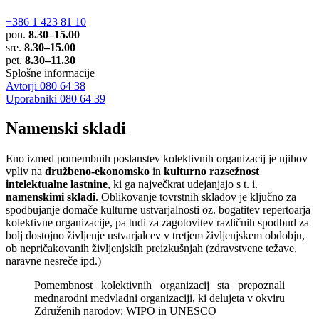
+386 1 423 81 10
pon.
8.30–15.00
sre.
8.30–15.00
pet.
8.30–11.30
Splošne informacije
Avtorji 080 64 38
Uporabniki 080 64 39
Namenski skladi
Eno izmed pomembnih poslanstev kolektivnih organizacij je njihov
vpliv na
družbeno-ekonomsko
in
kulturno razsežnost
intelektualne lastnine
, ki ga največkrat udejanjajo s t. i.
namenskimi skladi
. Oblikovanje tovrstnih skladov je ključno za
spodbujanje domače kulturne ustvarjalnosti oz. bogatitev repertoarja
kolektivne organizacije, pa tudi za zagotovitev različnih spodbud za
bolj dostojno življenje ustvarjalcev v tretjem življenjskem obdobju,
ob nepričakovanih življenjskih preizkušnjah (zdravstvene težave,
naravne nesreče ipd.)
Pomembnost kolektivnih organizacij sta prepoznali
mednarodni medvladni organizaciji, ki delujeta v okviru
Združenih narodov: WIPO in UNESCO