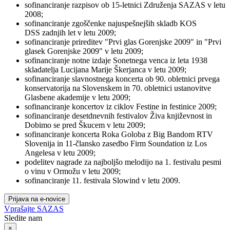
sofinanciranje razpisov ob 15-letnici Združenja SAZAS v letu
2008;
sofinanciranje zgoščenke najuspešnejših skladb KOS
DSS zadnjih let v letu 2009;
sofinanciranje prireditev "Prvi glas Gorenjske 2009" in "Prvi
glasek Gorenjske 2009" v letu 2009;
sofinanciranje notne izdaje Sonetnega venca iz leta 1938
skladatelja Lucijana Marije Škerjanca v letu 2009;
sofinanciranje slavnostnega koncerta ob 90. obletnici prvega
konservatorija na Slovenskem in 70. obletnici ustanovitve
Glasbene akademije v letu 2009;
sofinanciranje koncertov iz ciklov Festine in festinice 2009;
sofinanciranje desetdnevnih festivalov Živa književnost in
Dobimo se pred Škucem v letu 2009;
sofinanciranje koncerta Roka Goloba z Big Bandom RTV
Slovenija in 11-člansko zasedbo Firm Soundation iz Los
Angelesa v letu 2009;
podelitev nagrade za najboljšo melodijo na 1. festivalu pesmi
o vinu v Ormožu v letu 2009;
sofinanciranje 11. festivala Slowind v letu 2009.
Prijava na e-novice
Vprašajte SAZAS
Sledite nam
×