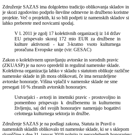
Združenje SAZAS ima dolgoletno tradicijo oblikovanja skladov in
je skozi zgodovino podprlo številne odmevne in družbeno koristne
projekte. Več o projektih, ki so bili podprti iz namenskih skladov si
lahko preberete med novicami spodaj.
V l. 2011 je zgolj 17 kolektivnih organizacij iz 14 držav
EU prispevalo skoraj 172 mio EUR za družbene in
kulture aktivnosti - kar 3-kratno vsoto kulturnega
proračuna Evropske unije (vir: GESAC)
Zakon o kolektivnem upravljanju avtorske in sorodnih pravic
(ZKUASP) je na novo opredelil in reguliral namenske sklade.
Kolektivna organizacija lahko v skladu s statutom oblikuje različne
namenske sklade in jih mora oblikovati, če ima nerazdeljene
avtorske honorarje. Višina vplačil v namenske sklade ne sme
presegati 10 % zbranih avtorskih honorarjev.
Ustvarjalci - avtorji in imetniki pravic - prostovoljno in
pomembno prispevajo k družbenemu in kulturnemu
življenju, saj del svojih honorarjev namenjajo bogatitvi
celotnega kulturnega sektorja in družbe.
Združenje SAZAS je na podlagi zakona, Statuta in Pravil o
namenskih skladih oblikovalo tri namenske sklade, ki se s sklepom
skupščine z dne 31. januar 2019 polnijo iz nerazdeljenih honorarjev: