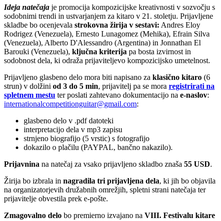
Ideja natečaja
je promocija kompozicijske kreativnosti v sozvočju s
sodobnimi trendi in ustvarjanjem za kitaro v 21. stoletju. Prijavljene
skladbe bo ocenjevala
strokovna žirija v sestavi:
Andres Eloy
Rodrigez (Venezuela), Ernesto Lunagomez (Mehika), Efrain Silva
(Venezuela), Alberto D'Alessandro (Argentina) in Jonnathan El
Barouki (Venezuela),
ključna kriterija
pa bosta izvirnost in
sodobnost dela, ki odraža prijaviteljevo kompozicijsko umetelnost.
Prijavljeno glasbeno delo mora biti napisano za
klasično kitaro
(6
strun) v dolžini
od 3 do 5 min
, prijavitelj pa se mora
registrirati na
spletnem mestu
ter poslati zahtevano dokumentacijo na
e-naslov
:
internationalcompetitionguitar@gmail.com
:
glasbeno delo v .pdf datoteki
interpretacijo dela v mp3 zapisu
strnjeno biografijo (5 vrstic) s fotografijo
dokazilo o plačilu (PAYPAL, bančno nakazilo).
Prijavnina
na natečaj za vsako prijavljeno skladbo znaša
55 USD
.
Žirija bo izbrala in
nagradila tri prijavljena dela
, ki jih bo objavila
na organizatorjevih družabnih omrežjih, spletni strani natečaja ter
prijavitelje obvestila prek e-pošte.
Zmagovalno delo
bo premierno izvajano na
VIII. Festivalu kitare