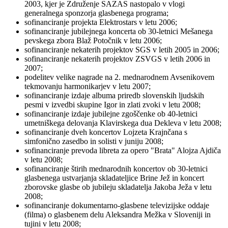
2003, kjer je Združenje SAZAS nastopalo v vlogi
generalnega sponzorja glasbenega programa;
sofinanciranje projekta Elektrostars v letu 2006;
sofinanciranje jubilejnega koncerta ob 30-letnici Mešanega
pevskega zbora Blaž Potočnik v letu 2006;
sofinanciranje nekaterih projektov SGS v letih 2005 in 2006;
sofinanciranje nekaterih projektov ZSVGS v letih 2006 in
2007;
podelitev velike nagrade na 2. mednarodnem Avsenikovem
tekmovanju harmonikarjev v letu 2007;
sofinanciranje izdaje albuma priredb slovenskih ljudskih
pesmi v izvedbi skupine Igor in zlati zvoki v letu 2008;
sofinanciranje izdaje jubilejne zgoščenke ob 40-letnici
umetniškega delovanja Klavirskega dua Dekleva v letu 2008;
sofinanciranje dveh koncertov Lojzeta Krajnčana s
simfonično zasedbo in solisti v juniju 2008;
sofinanciranje prevoda libreta za opero "Brata" Alojza Ajdiča
v letu 2008;
sofinanciranje štirih mednarodnih koncertov ob 30-letnici
glasbenega ustvarjanja skladateljice Brine Jež in koncert
zborovske glasbe ob jubileju skladatelja Jakoba Ježa v letu
2008;
sofinanciranje dokumentarno-glasbene televizijske oddaje
(filma) o glasbenem delu Aleksandra Mežka v Sloveniji in
tujini v letu 2008;