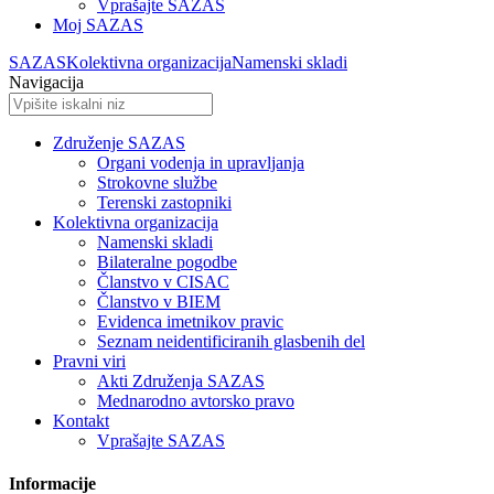
Vprašajte SAZAS
Moj SAZAS
SAZAS
Kolektivna organizacija
Namenski skladi
Navigacija
Združenje SAZAS
Organi vodenja in upravljanja
Strokovne službe
Terenski zastopniki
Kolektivna organizacija
Namenski skladi
Bilateralne pogodbe
Članstvo v CISAC
Članstvo v BIEM
Evidenca imetnikov pravic
Seznam neidentificiranih glasbenih del
Pravni viri
Akti Združenja SAZAS
Mednarodno avtorsko pravo
Kontakt
Vprašajte SAZAS
Informacije