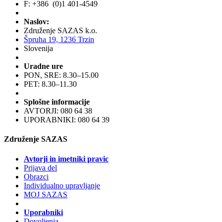
F: +386 (0)1 401-4549
Naslov:
Združenje SAZAS k.o.
Špruha 19, 1236 Trzin
Slovenija
Uradne ure
PON, SRE: 8.30–15.00
PET: 8.30–11.30
Splošne informacije
AVTORJI: 080 64 38
UPORABNIKI: 080 64 39
Združenje SAZAS
Avtorji in imetniki pravic
Prijava del
Obrazci
Individualno upravljanje
MOJ SAZAS
Uporabniki
Dovoljenja