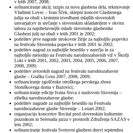
v letih 2007, 2008;
sofinanciranje akcij: razpis za nova glasbena dela, tekmovanje
Vladimir Lovec – Ivan Šček, sklepni koncert Glasbenega
julija na obali s krstnimi izvedbami mlajših slovenskih
ustvarjalcev in srečanje s slovenskim skladateljem v okviru
tabora za najobetavnejše mlade slovenske glasbenike
Glasbeni julij na obali v letih 2001 in 2002;
podelitev prve nagrade strokovne žirije za najboljšo popevko
na festivalu Slovenska popevka v letih 2001 in 2002;
podelitev nagrad za najboljše besedilo v narečju in za
najboljšo melodijo na Festivalu narodnozabavnih viž v Škofji
Loki v letih 2001, 2002, 2003, 2004, 2005, 2006, 2007,
2008, 2009;
podelitev avtorskih nagrad na festivalu narodnozabavne
glasbe – Graška Gora 2007, 2008, 2009;
sofinanciranje zgoščenke otroškega pevskega zbora
Slomškovega doma v Bazovici;
sofinanciranje edicije Ivana Sivca z naslovom Slovenija –
zibelka narodnozabavne glasbe;
podelitev nagrade za najboljše besedilo na Festivalu
narodnozabavne glasbe Slovenije – Lenart 2002;
organizacijo koncertov Recital pred slovenskim kulturnim
praznikom in Serenada jazza v prostorih Združenja SAZAS v
letu 2002;
sofinanciranje festivala Svetovni glasbeni dnevi septembra