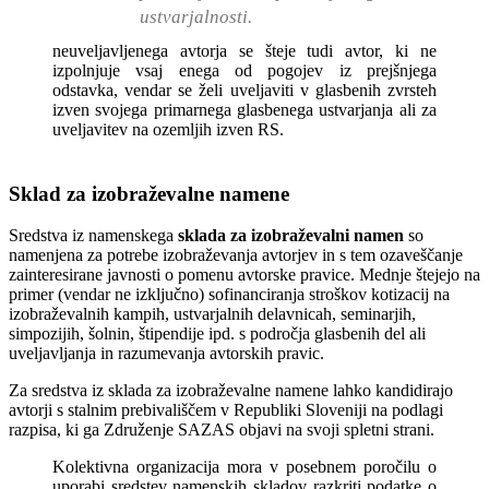
ustvarjalnosti.
neuveljavljenega avtorja se šteje tudi avtor, ki ne
izpolnjuje vsaj enega od pogojev iz prejšnjega
odstavka, vendar se želi uveljaviti v glasbenih zvrsteh
izven svojega primarnega glasbenega ustvarjanja ali za
uveljavitev na ozemljih izven RS.
Sklad za izobraževalne namene
Sredstva iz namenskega
sklada za izobraževalni namen
so
namenjena za potrebe izobraževanja avtorjev in s tem ozaveščanje
zainteresirane javnosti o pomenu avtorske pravice. Mednje štejejo na
primer (vendar ne izključno) sofinanciranja stroškov kotizacij na
izobraževalnih kampih, ustvarjalnih delavnicah, seminarjih,
simpozijih, šolnin, štipendije ipd. s področja glasbenih del ali
uveljavljanja in razumevanja avtorskih pravic.
Za sredstva iz sklada za izobraževalne namene lahko kandidirajo
avtorji s stalnim prebivališčem v Republiki Sloveniji na podlagi
razpisa, ki ga Združenje SAZAS objavi na svoji spletni strani.
Kolektivna organizacija mora v posebnem poročilu o
uporabi sredstev namenskih skladov razkriti podatke o