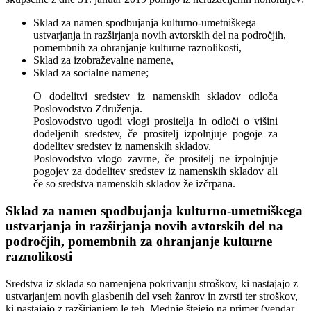
Sklad za namen spodbujanja kulturno-umetniškega
ustvarjanja in razširjanja novih avtorskih del na področjih,
pomembnih za ohranjanje kulturne raznolikosti,
Sklad za izobraževalne namene,
Sklad za socialne namene;
O dodelitvi sredstev iz namenskih skladov odloča
Poslovodstvo Združenja.
Poslovodstvo ugodi vlogi prositelja in odloči o višini
dodeljenih sredstev, če prositelj izpolnjuje pogoje za
dodelitev sredstev iz namenskih skladov.
Poslovodstvo vlogo zavrne, če prositelj ne izpolnjuje
pogojev za dodelitev sredstev iz namenskih skladov ali
če so sredstva namenskih skladov že izčrpana.
Sklad za namen spodbujanja kulturno-umetniškega
ustvarjanja in razširjanja novih avtorskih del na
področjih, pomembnih za ohranjanje kulturne
raznolikosti
Sredstva iz sklada so namenjena pokrivanju stroškov, ki nastajajo z
ustvarjanjem novih glasbenih del vseh žanrov in zvrsti ter stroškov,
ki nastajajo z razširjanjem le teh. Mednje štejejo na primer (vendar