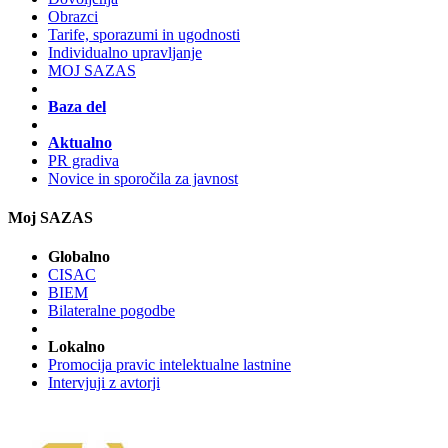
Obrazci
Tarife, sporazumi in ugodnosti
Individualno upravljanje
MOJ SAZAS
Baza del
Aktualno
PR gradiva
Novice in sporočila za javnost
Moj SAZAS
Globalno
CISAC
BIEM
Bilateralne pogodbe
Lokalno
Promocija pravic intelektualne lastnine
Intervjuji z avtorji