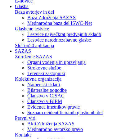
E-novice
Glasba
Baza avtorjev in del
Baza Združenja SAZAS
Mednarodna baza del ISWC-Net
Glasbene lestvice
Lestvice največkrat predvajnih skladb
Lestvice narodnozabavne glasbe
SloTop50 aplikacija
SAZAS
Združenje SAZAS
Organi vodenja in upravljanja
Strokovne službe
Terenski zastopniki
Kolektivna organizacija
Namenski skladi
Bilateralne pogodbe
Članstvo v CISAC
Članstvo v BIEM
Evidenca imetnikov pravic
Seznam neidentificiranih glasbenih del
Pravni viri
Akti Združenja SAZAS
Mednarodno avtorsko pravo
Kontakt