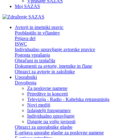
Vprašajte SAZAS
Moj SAZAS
Avtorji in imetniki pravic
Pooblastilo in včlanitev
Prijava del
ISWC
Individualno upravljanje avtorske pravice
Pogosta vprašanja
Obračuni in izplačila
Dokumenti za avtorje, imetnike in člane
Obrazci za avtorje in založnike
Uporabniki
Dovoljenja
Za poslovne namene
Prireditve in koncerti
Televizija - Radio - Kabelska retransmisija
Novi mediji
Izdajatelji fonogramov
Individualno upravljanje
Dajanje na voljo javnosti
Obrazci za uporabnike glasbe
E-prijava uporabe glasbe za poslovne namene