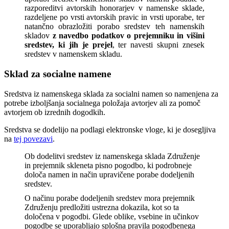
razporeditvi avtorskih honorarjev v namenske sklade,
razdeljene po vrsti avtorskih pravic in vrsti uporabe, ter
natančno obrazložiti porabo sredstev teh namenskih
skladov
z navedbo podatkov o prejemniku in višini
sredstev, ki jih je prejel
, ter navesti skupni znesek
sredstev v namenskem skladu.
Sklad za socialne namene
Sredstva iz namenskega sklada za socialni namen so namenjena za
potrebe izboljšanja socialnega položaja avtorjev ali za pomoč
avtorjem ob izrednih dogodkih.
Sredstva se dodelijo na podlagi elektronske vloge, ki je dosegljiva
na
tej povezavi
.
Ob dodelitvi sredstev iz namenskega sklada Združenje
in prejemnik skleneta pisno pogodbo, ki podrobneje
določa namen in način upravičene porabe dodeljenih
sredstev.
O načinu porabe dodeljenih sredstev mora prejemnik
Združenju predložiti ustrezna dokazila, kot so ta
določena v pogodbi. Glede oblike, vsebine in učinkov
pogodbe se uporabljajo splošna pravila pogodbenega