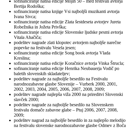
sofinanciranje natisa edicije Mojih 50 – med festivali avtorja
Bertija Rodoška;
sofinanciranje natisa knjige Vsi najboljši muzikanti avtorja
Ivana Sivca;
sofinanciranje natisa edicije Zlata šestdeseta avtorjev Jureta
Robežnika in Jožeta Privška;
sofinanciranje natisa edicije Slovenske ljudske pesmi avtorja
Vitala Ahačiča;
podelitev nagrade zlati klopotec avtorjem najboljše narečne
popevke na festivalu Vesela jesen;
sofinanciranje natisa edicije Song book avtorja Vlada
Kreslina;
sofinanciranje natisa edicije Koračnice avtorja Vinka Štrucla;
sofinanciranje natisa edicije Henrika Neubauerja Vodič po
baletih slovenskih skladateljev;
podelitev nagrade za najboljše besedilo na Festivalu
narodnozabavne glasbe Slovenije – Vurberk 2000, 2001,
2002, 2003, 2004, 2005, 2006, 2007, 2008, 2009;
podelitev nagrade najlepša viža 2000 na prireditvi Slovenski
slavček 2000;
podelitev nagrade za najboljše besedilo na Slovenskem
festivalu domače zabavne glabe – Ptuj 2006, 2007, 2008,
2009;
podelitev nagrad za najboljše besedilo in za najlepšo melodijo
na festivalu slovenske narodnozabavne glasbe Odmev z Boča