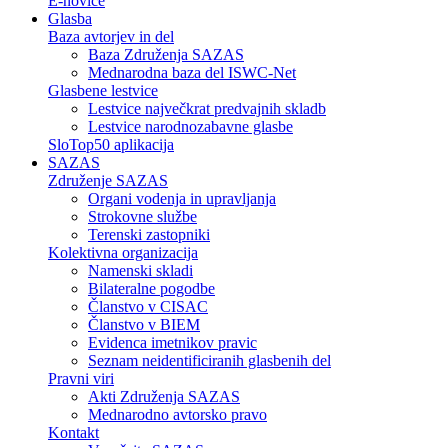
E-novice
Glasba
Baza avtorjev in del
Baza Združenja SAZAS
Mednarodna baza del ISWC-Net
Glasbene lestvice
Lestvice največkrat predvajnih skladb
Lestvice narodnozabavne glasbe
SloTop50 aplikacija
SAZAS
Združenje SAZAS
Organi vodenja in upravljanja
Strokovne službe
Terenski zastopniki
Kolektivna organizacija
Namenski skladi
Bilateralne pogodbe
Članstvo v CISAC
Članstvo v BIEM
Evidenca imetnikov pravic
Seznam neidentificiranih glasbenih del
Pravni viri
Akti Združenja SAZAS
Mednarodno avtorsko pravo
Kontakt