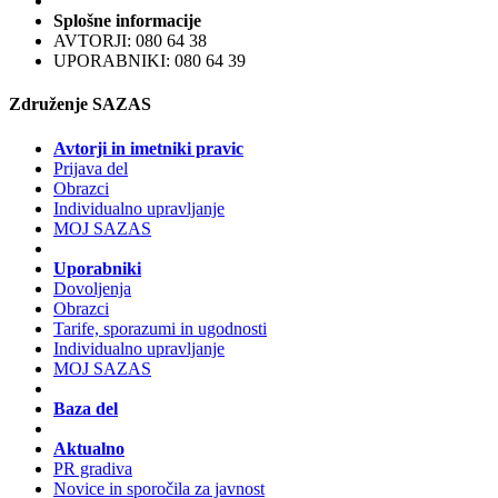
Splošne informacije
AVTORJI: 080 64 38
UPORABNIKI: 080 64 39
Združenje SAZAS
Avtorji in imetniki pravic
Prijava del
Obrazci
Individualno upravljanje
MOJ SAZAS
Uporabniki
Dovoljenja
Obrazci
Tarife, sporazumi in ugodnosti
Individualno upravljanje
MOJ SAZAS
Baza del
Aktualno
PR gradiva
Novice in sporočila za javnost