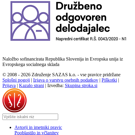
Naložbo sofinancirata Republika Slovenija in Evropska unija iz
Evropskega socialnega sklada
© 2008 - 2026 Združenje SAZAS k.o. - vse pravice pridržane
Splošni pogoji
|
Izjava o varstvu osebnih podatkov
|
Piškotki
|
Prijava
|
Kazalo strani
|
Izvedba:
Skupina stroka.si
Avtorji in imetniki pravic
Pooblastilo in včlanitev