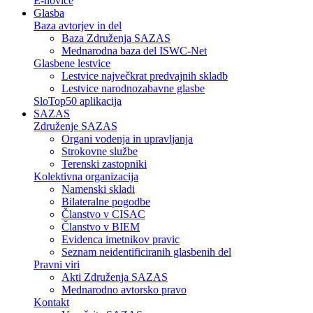
E-novice
Glasba
Baza avtorjev in del
Baza Združenja SAZAS
Mednarodna baza del ISWC-Net
Glasbene lestvice
Lestvice največkrat predvajnih skladb
Lestvice narodnozabavne glasbe
SloTop50 aplikacija
SAZAS
Združenje SAZAS
Organi vodenja in upravljanja
Strokovne službe
Terenski zastopniki
Kolektivna organizacija
Namenski skladi
Bilateralne pogodbe
Članstvo v CISAC
Članstvo v BIEM
Evidenca imetnikov pravic
Seznam neidentificiranih glasbenih del
Pravni viri
Akti Združenja SAZAS
Mednarodno avtorsko pravo
Kontakt