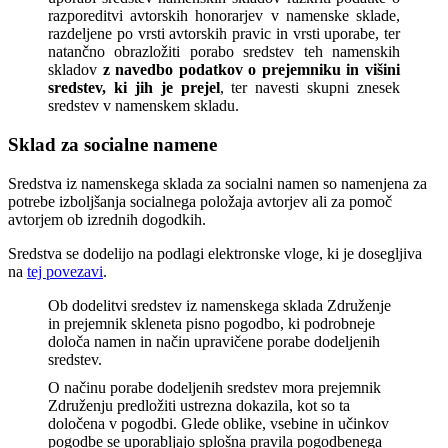
razporeditvi avtorskih honorarjev v namenske sklade,
razdeljene po vrsti avtorskih pravic in vrsti uporabe, ter
natančno obrazložiti porabo sredstev teh namenskih
skladov
z navedbo podatkov o prejemniku in višini
sredstev, ki jih je prejel
, ter navesti skupni znesek
sredstev v namenskem skladu.
Sklad za socialne namene
Sredstva iz namenskega sklada za socialni namen so namenjena za
potrebe izboljšanja socialnega položaja avtorjev ali za pomoč
avtorjem ob izrednih dogodkih.
Sredstva se dodelijo na podlagi elektronske vloge, ki je dosegljiva
na
tej povezavi
.
Ob dodelitvi sredstev iz namenskega sklada Združenje
in prejemnik skleneta pisno pogodbo, ki podrobneje
določa namen in način upravičene porabe dodeljenih
sredstev.
O načinu porabe dodeljenih sredstev mora prejemnik
Združenju predložiti ustrezna dokazila, kot so ta
določena v pogodbi. Glede oblike, vsebine in učinkov
pogodbe se uporabljajo splošna pravila pogodbenega