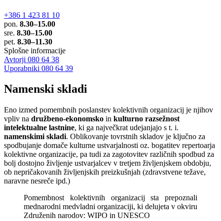
+386 1 423 81 10
pon.
8.30–15.00
sre.
8.30–15.00
pet.
8.30–11.30
Splošne informacije
Avtorji 080 64 38
Uporabniki 080 64 39
Namenski skladi
Eno izmed pomembnih poslanstev kolektivnih organizacij je njihov
vpliv na
družbeno-ekonomsko
in
kulturno razsežnost
intelektualne lastnine
, ki ga največkrat udejanjajo s t. i.
namenskimi skladi
. Oblikovanje tovrstnih skladov je ključno za
spodbujanje domače kulturne ustvarjalnosti oz. bogatitev repertoarja
kolektivne organizacije, pa tudi za zagotovitev različnih spodbud za
bolj dostojno življenje ustvarjalcev v tretjem življenjskem obdobju,
ob nepričakovanih življenjskih preizkušnjah (zdravstvene težave,
naravne nesreče ipd.)
Pomembnost kolektivnih organizacij sta prepoznali
mednarodni medvladni organizaciji, ki delujeta v okviru
Združenih narodov: WIPO in UNESCO