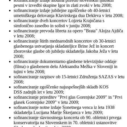
sofinanciranje izdaje albuma priredb slovenskih ljudskih
pesmi v izvedbi skupine Igor in zlati zvoki v letu 2008;
sofinanciranje izdaje jubilejne zgoščenke ob 40-letnici
umetniškega delovanja Klavirskega dua Dekleva v letu 2008;
sofinanciranje dveh koncertov Lojzeta Krajnčana s
simfonično zasedbo in solisti v juniju 2008;
sofinanciranje prevoda libreta za opero "Brata" Alojza Ajdiča
v letu 2008;
sofinanciranje štirih mednarodnih koncertov ob 30-letnici
glasbenega ustvarjanja skladateljice Brine Jež in koncert
zborovske glasbe ob jubileju skladatelja Jakoba Ježa v letu
2008;
sofinanciranje dokumentarno-glasbene televizijske oddaje
(filma) o glasbenem delu Aleksandra Mežka v Sloveniji in
tujini v letu 2008;
sofinanciranje razpisov ob 15-letnici Združenja SAZAS v letu
2008;
sofinanciranje zgoščenke najuspešnejših skladb KOS
DSS zadnjih let v letu 2009;
sofinanciranje prireditev "Prvi glas Gorenjske 2009" in "Prvi
glasek Gorenjske 2009" v letu 2009;
sofinanciranje notne izdaje Sonetnega venca iz leta 1938
skladatelja Lucijana Marije Škerjanca v letu 2009;
sofinanciranje slavnostnega koncerta ob 90. obletnici prvega
konservatorija na Slovenskem in 70. obletnici ustanovitve