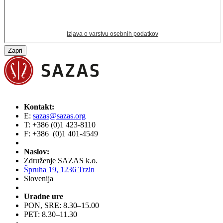
Zapri
Kontakt:
E:
sazas@sazas.org
T: +386 (0)1 423-8110
F: +386 (0)1 401-4549
Naslov:
Združenje SAZAS k.o.
Špruha 19, 1236 Trzin
Slovenija
Uradne ure
PON, SRE: 8.30–15.00
PET: 8.30–11.30