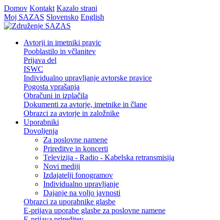
Domov
Kontakt
Kazalo strani
Moj SAZAS
Slovensko
English
Avtorji in imetniki pravic
Pooblastilo in včlanitev
Prijava del
ISWC
Individualno upravljanje avtorske pravice
Pogosta vprašanja
Obračuni in izplačila
Dokumenti za avtorje, imetnike in člane
Obrazci za avtorje in založnike
Uporabniki
Dovoljenja
Za poslovne namene
Prireditve in koncerti
Televizija - Radio - Kabelska retransmisija
Novi mediji
Izdajatelji fonogramov
Individualno upravljanje
Dajanje na voljo javnosti
Obrazci za uporabnike glasbe
E-prijava uporabe glasbe za poslovne namene
E-prijava prireditev