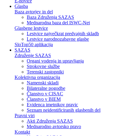
E-novice
Glasba
Baza avtorjev in del
Baza Združenja SAZAS
Mednarodna baza del ISWC-Net
Glasbene lestvice
Lestvice največkrat predvajnih skladb
Lestvice narodnozabavne glasbe
SloTop50 aplikacija
SAZAS
Združenje SAZAS
Organi vodenja in upravljanja
Strokovne službe
Terenski zastopniki
Kolektivna organizacija
Namenski skladi
Bilateralne pogodbe
Članstvo v CISAC
Članstvo v BIEM
Evidenca imetnikov pravic
Seznam neidentificiranih glasbenih del
Pravni viri
Akti Združenja SAZAS
Mednarodno avtorsko pravo
Kontakt