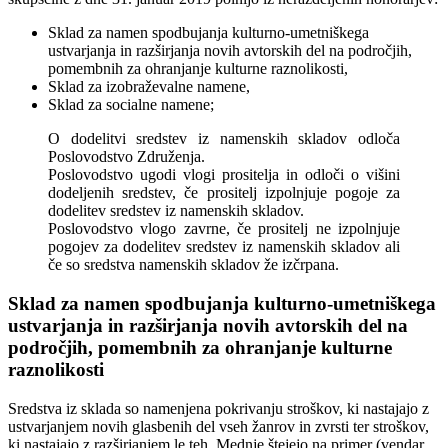
Sklad za namen spodbujanja kulturno-umetniškega
ustvarjanja in razširjanja novih avtorskih del na področjih,
pomembnih za ohranjanje kulturne raznolikosti,
Sklad za izobraževalne namene,
Sklad za socialne namene;
O dodelitvi sredstev iz namenskih skladov odloča
Poslovodstvo Združenja.
Poslovodstvo ugodi vlogi prositelja in odloči o višini
dodeljenih sredstev, če prositelj izpolnjuje pogoje za
dodelitev sredstev iz namenskih skladov.
Poslovodstvo vlogo zavrne, če prositelj ne izpolnjuje
pogojev za dodelitev sredstev iz namenskih skladov ali
če so sredstva namenskih skladov že izčrpana.
Sklad za namen spodbujanja kulturno-umetniškega
ustvarjanja in razširjanja novih avtorskih del na
področjih, pomembnih za ohranjanje kulturne
raznolikosti
Sredstva iz sklada so namenjena pokrivanju stroškov, ki nastajajo z
ustvarjanjem novih glasbenih del vseh žanrov in zvrsti ter stroškov,
ki nastajajo z razširjanjem le teh. Mednje štejejo na primer (vendar