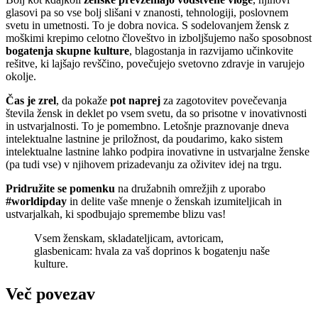
glasovi pa so vse bolj slišani v znanosti, tehnologiji, poslovnem
svetu in umetnosti. To je dobra novica. S sodelovanjem žensk z
moškimi krepimo celotno človeštvo in izboljšujemo našo sposobnost
bogatenja skupne kulture
, blagostanja in razvijamo učinkovite
rešitve, ki lajšajo revščino, povečujejo svetovno zdravje in varujejo
okolje.
Čas je zrel
, da pokaže
pot naprej
za zagotovitev povečevanja
števila žensk in deklet po vsem svetu, da so prisotne v inovativnosti
in ustvarjalnosti. To je pomembno. Letošnje praznovanje dneva
intelektualne lastnine je priložnost, da poudarimo, kako sistem
intelektualne lastnine lahko podpira inovativne in ustvarjalne ženske
(pa tudi vse) v njihovem prizadevanju za oživitev idej na trgu.
Pridružite se pomenku
na družabnih omrežjih z uporabo
#worldipday
in delite vaše mnenje o ženskah izumiteljicah in
ustvarjalkah, ki spodbujajo spremembe blizu vas!
Vsem ženskam, skladateljicam, avtoricam,
glasbenicam: hvala za vaš doprinos k bogatenju naše
kulture.
Več povezav