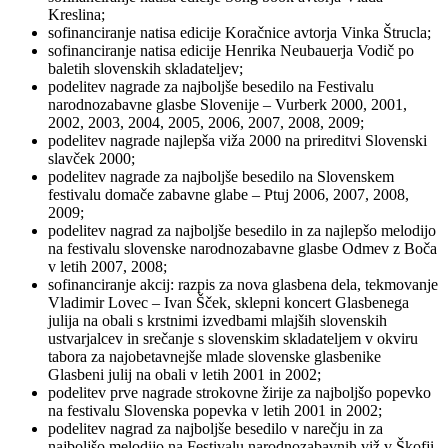
Kreslina;
sofinanciranje natisa edicije Koračnice avtorja Vinka Štrucla;
sofinanciranje natisa edicije Henrika Neubauerja Vodič po
baletih slovenskih skladateljev;
podelitev nagrade za najboljše besedilo na Festivalu
narodnozabavne glasbe Slovenije – Vurberk 2000, 2001,
2002, 2003, 2004, 2005, 2006, 2007, 2008, 2009;
podelitev nagrade najlepša viža 2000 na prireditvi Slovenski
slavček 2000;
podelitev nagrade za najboljše besedilo na Slovenskem
festivalu domače zabavne glabe – Ptuj 2006, 2007, 2008,
2009;
podelitev nagrad za najboljše besedilo in za najlepšo melodijo
na festivalu slovenske narodnozabavne glasbe Odmev z Boča
v letih 2007, 2008;
sofinanciranje akcij: razpis za nova glasbena dela, tekmovanje
Vladimir Lovec – Ivan Šček, sklepni koncert Glasbenega
julija na obali s krstnimi izvedbami mlajših slovenskih
ustvarjalcev in srečanje s slovenskim skladateljem v okviru
tabora za najobetavnejše mlade slovenske glasbenike
Glasbeni julij na obali v letih 2001 in 2002;
podelitev prve nagrade strokovne žirije za najboljšo popevko
na festivalu Slovenska popevka v letih 2001 in 2002;
podelitev nagrad za najboljše besedilo v narečju in za
najboljšo melodijo na Festivalu narodnozabavnih viž v Škofji