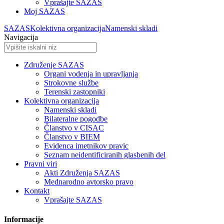
Vprašajte SAZAS
Moj SAZAS
SAZAS
Kolektivna organizacija
Namenski skladi
Navigacija
Združenje SAZAS
Organi vodenja in upravljanja
Strokovne službe
Terenski zastopniki
Kolektivna organizacija
Namenski skladi
Bilateralne pogodbe
Članstvo v CISAC
Članstvo v BIEM
Evidenca imetnikov pravic
Seznam neidentificiranih glasbenih del
Pravni viri
Akti Združenja SAZAS
Mednarodno avtorsko pravo
Kontakt
Vprašajte SAZAS
Informacije