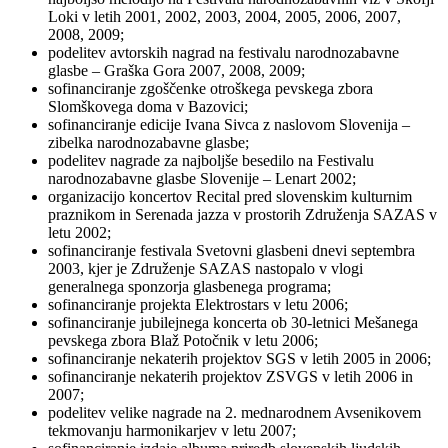
Loki v letih 2001, 2002, 2003, 2004, 2005, 2006, 2007,
2008, 2009;
podelitev avtorskih nagrad na festivalu narodnozabavne
glasbe – Graška Gora 2007, 2008, 2009;
sofinanciranje zgoščenke otroškega pevskega zbora
Slomškovega doma v Bazovici;
sofinanciranje edicije Ivana Sivca z naslovom Slovenija –
zibelka narodnozabavne glasbe;
podelitev nagrade za najboljše besedilo na Festivalu
narodnozabavne glasbe Slovenije – Lenart 2002;
organizacijo koncertov Recital pred slovenskim kulturnim
praznikom in Serenada jazza v prostorih Združenja SAZAS v
letu 2002;
sofinanciranje festivala Svetovni glasbeni dnevi septembra
2003, kjer je Združenje SAZAS nastopalo v vlogi
generalnega sponzorja glasbenega programa;
sofinanciranje projekta Elektrostars v letu 2006;
sofinanciranje jubilejnega koncerta ob 30-letnici Mešanega
pevskega zbora Blaž Potočnik v letu 2006;
sofinanciranje nekaterih projektov SGS v letih 2005 in 2006;
sofinanciranje nekaterih projektov ZSVGS v letih 2006 in
2007;
podelitev velike nagrade na 2. mednarodnem Avsenikovem
tekmovanju harmonikarjev v letu 2007;