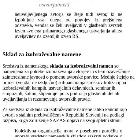
ustvarjalnosti.
neuveljavljenega avtorja se šteje tudi avtor, ki ne
izpolnjuje vsaj enega od pogojev iz prejšnjega
odstavka, vendar se želi uveljaviti v glasbenih zvrsteh
izven svojega primarnega glasbenega ustvarjanja ali za
uveljavitev na ozemljih izven RS.
Sklad za izobraževalne namene
Sredstva iz namenskega
sklada za izobraževalni namen
so
namenjena za potrebe izobraževanja avtorjev in s tem ozaveščanje
zainteresirane javnosti o pomenu avtorske pravice. Mednje štejejo na
primer (vendar ne izključno) sofinanciranja stroškov kotizacij na
izobraževalnih kampih, ustvarjalnih delavnicah, seminarjih,
simpozijih, šolnin, štipendije ipd. s področja glasbenih del ali
uveljavljanja in razumevanja avtorskih pravic.
Za sredstva iz sklada za izobraževalne namene lahko kandidirajo
avtorji s stalnim prebivališčem v Republiki Sloveniji na podlagi
razpisa, ki ga Združenje SAZAS objavi na svoji spletni strani.
Kolektivna organizacija mora v posebnem poročilu o
uporabi sredstev namenskih skladov razkriti podatke o