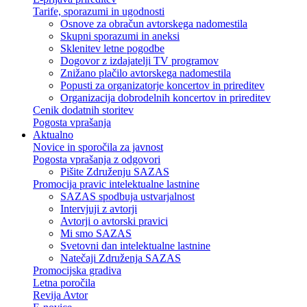
Tarife, sporazumi in ugodnosti
Osnove za obračun avtorskega nadomestila
Skupni sporazumi in aneksi
Sklenitev letne pogodbe
Dogovor z izdajatelji TV programov
Znižano plačilo avtorskega nadomestila
Popusti za organizatorje koncertov in prireditev
Organizacija dobrodelnih koncertov in prireditev
Cenik dodatnih storitev
Pogosta vprašanja
Aktualno
Novice in sporočila za javnost
Pogosta vprašanja z odgovori
Pišite Združenju SAZAS
Promocija pravic intelektualne lastnine
SAZAS spodbuja ustvarjalnost
Intervjuji z avtorji
Avtorji o avtorski pravici
Mi smo SAZAS
Svetovni dan intelektualne lastnine
Natečaji Združenja SAZAS
Promocijska gradiva
Letna poročila
Revija Avtor