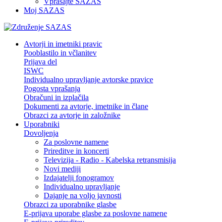
Vprašajte SAZAS
Moj SAZAS
Avtorji in imetniki pravic
Pooblastilo in včlanitev
Prijava del
ISWC
Individualno upravljanje avtorske pravice
Pogosta vprašanja
Obračuni in izplačila
Dokumenti za avtorje, imetnike in člane
Obrazci za avtorje in založnike
Uporabniki
Dovoljenja
Za poslovne namene
Prireditve in koncerti
Televizija - Radio - Kabelska retransmisija
Novi mediji
Izdajatelji fonogramov
Individualno upravljanje
Dajanje na voljo javnosti
Obrazci za uporabnike glasbe
E-prijava uporabe glasbe za poslovne namene