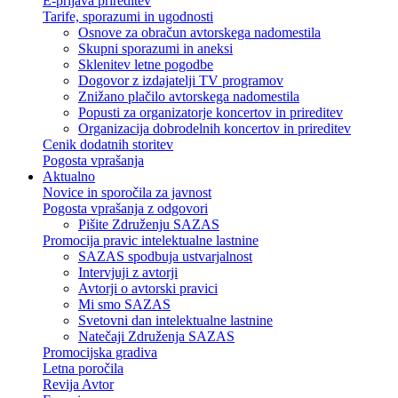
E-prijava prireditev
Tarife, sporazumi in ugodnosti
Osnove za obračun avtorskega nadomestila
Skupni sporazumi in aneksi
Sklenitev letne pogodbe
Dogovor z izdajatelji TV programov
Znižano plačilo avtorskega nadomestila
Popusti za organizatorje koncertov in prireditev
Organizacija dobrodelnih koncertov in prireditev
Cenik dodatnih storitev
Pogosta vprašanja
Aktualno
Novice in sporočila za javnost
Pogosta vprašanja z odgovori
Pišite Združenju SAZAS
Promocija pravic intelektualne lastnine
SAZAS spodbuja ustvarjalnost
Intervjuji z avtorji
Avtorji o avtorski pravici
Mi smo SAZAS
Svetovni dan intelektualne lastnine
Natečaji Združenja SAZAS
Promocijska gradiva
Letna poročila
Revija Avtor