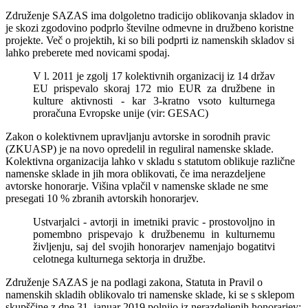
Združenje SAZAS ima dolgoletno tradicijo oblikovanja skladov in
je skozi zgodovino podprlo številne odmevne in družbeno koristne
projekte. Več o projektih, ki so bili podprti iz namenskih skladov si
lahko preberete med novicami spodaj.
V l. 2011 je zgolj 17 kolektivnih organizacij iz 14 držav
EU prispevalo skoraj 172 mio EUR za družbene in
kulture aktivnosti - kar 3-kratno vsoto kulturnega
proračuna Evropske unije (vir: GESAC)
Zakon o kolektivnem upravljanju avtorske in sorodnih pravic
(ZKUASP) je na novo opredelil in reguliral namenske sklade.
Kolektivna organizacija lahko v skladu s statutom oblikuje različne
namenske sklade in jih mora oblikovati, če ima nerazdeljene
avtorske honorarje. Višina vplačil v namenske sklade ne sme
presegati 10 % zbranih avtorskih honorarjev.
Ustvarjalci - avtorji in imetniki pravic - prostovoljno in
pomembno prispevajo k družbenemu in kulturnemu
življenju, saj del svojih honorarjev namenjajo bogatitvi
celotnega kulturnega sektorja in družbe.
Združenje SAZAS je na podlagi zakona, Statuta in Pravil o
namenskih skladih oblikovalo tri namenske sklade, ki se s sklepom
skupščine z dne 31. januar 2019 polnijo iz nerazdeljenih honorarjev: