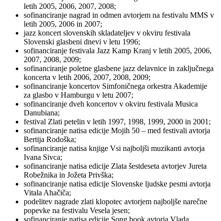
letih 2005, 2006, 2007, 2008;
sofinanciranje nagrad in odmen avtorjem na festivalu MMS v
letih 2005, 2006 in 2007;
jazz koncert slovenskih skladateljev v okviru festivala
Slovenski glasbeni dnevi v letu 1996;
sofinanciranje festivala Jazz Kamp Kranj v letih 2005, 2006,
2007, 2008, 2009;
sofinanciranje poletne glasbene jazz delavnice in zaključnega
koncerta v letih 2006, 2007, 2008, 2009;
sofinanciranje koncertov Simfoničnega orkestra Akademije
za glasbo v Hamburgu v letu 2007;
sofinanciranje dveh koncertov v okviru festivala Musica
Danubiana;
festival Zlati petelin v letih 1997, 1998, 1999, 2000 in 2001;
sofinanciranje natisa edicije Mojih 50 – med festivali avtorja
Bertija Rodoška;
sofinanciranje natisa knjige Vsi najboljši muzikanti avtorja
Ivana Sivca;
sofinanciranje natisa edicije Zlata šestdeseta avtorjev Jureta
Robežnika in Jožeta Privška;
sofinanciranje natisa edicije Slovenske ljudske pesmi avtorja
Vitala Ahačiča;
podelitev nagrade zlati klopotec avtorjem najboljše narečne
popevke na festivalu Vesela jesen;
sofinanciranje natisa edicije Song book avtorja Vlada