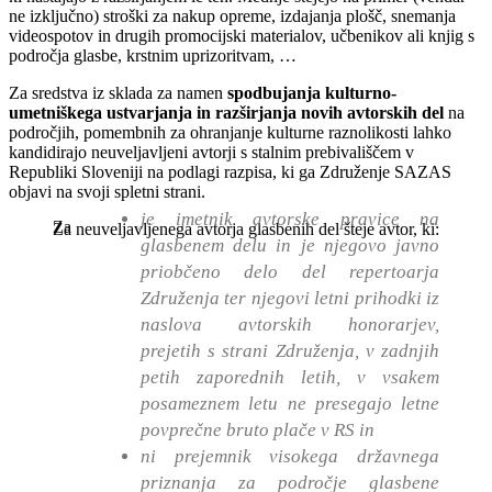
ne izključno) stroški za nakup opreme, izdajanja plošč, snemanja
videospotov in drugih promocijski materialov, učbenikov ali knjig s
področja glasbe, krstnim uprizoritvam, …
Za sredstva iz sklada za namen
spodbujanja kulturno-
umetniškega ustvarjanja in razširjanja novih avtorskih del
na
področjih, pomembnih za ohranjanje kulturne raznolikosti lahko
kandidirajo neuveljavljeni avtorji s stalnim prebivališčem v
Republiki Sloveniji na podlagi razpisa, ki ga Združenje SAZAS
objavi na svoji spletni strani.
je imetnik avtorske pravice na
Za
Za neuveljavljenega avtorja glasbenih del šteje avtor, ki:
glasbenem delu in je njegovo javno
priobčeno delo del repertoarja
Združenja ter njegovi letni prihodki iz
naslova avtorskih honorarjev,
prejetih s strani Združenja, v zadnjih
petih zaporednih letih, v vsakem
posameznem letu ne presegajo letne
povprečne bruto plače v RS in
ni prejemnik visokega državnega
priznanja za področje glasbene