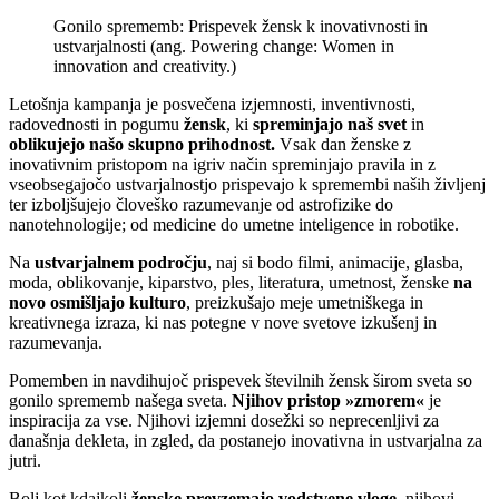
Gonilo sprememb: Prispevek žensk k inovativnosti in
ustvarjalnosti (ang. Powering change: Women in
innovation and creativity.)
Letošnja kampanja je posvečena izjemnosti, inventivnosti,
radovednosti in pogumu
žensk
, ki
spreminjajo naš svet
in
oblikujejo našo skupno prihodnost.
Vsak dan ženske z
inovativnim pristopom na igriv način spreminjajo pravila in z
vseobsegajočo ustvarjalnostjo prispevajo k spremembi naših življenj
ter izboljšujejo človeško razumevanje od astrofizike do
nanotehnologije; od medicine do umetne inteligence in robotike.
Na
ustvarjalnem področju
, naj si bodo filmi, animacije, glasba,
moda, oblikovanje, kiparstvo, ples, literatura, umetnost, ženske
na
novo osmišljajo kulturo
, preizkušajo meje umetniškega in
kreativnega izraza, ki nas potegne v nove svetove izkušenj in
razumevanja.
Pomemben in navdihujoč prispevek številnih žensk širom sveta so
gonilo sprememb našega sveta.
Njihov pristop »zmorem«
je
inspiracija za vse. Njihovi izjemni dosežki so neprecenljivi za
današnja dekleta, in zgled, da postanejo inovativna in ustvarjalna za
jutri.
Bolj kot kdajkoli
ženske prevzemajo vodstvene vloge
, njihovi