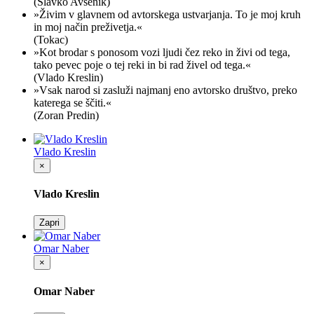
(Slavko Avsenik)
»Živim v glavnem od avtorskega ustvarjanja. To je moj kruh
in moj način preživetja.«
(Tokac)
»Kot brodar s ponosom vozi ljudi čez reko in živi od tega,
tako pevec poje o tej reki in bi rad živel od tega.«
(Vlado Kreslin)
»Vsak narod si zasluži najmanj eno avtorsko društvo, preko
katerega se ščiti.«
(Zoran Predin)
Vlado Kreslin
×
Vlado Kreslin
Zapri
Omar Naber
×
Omar Naber