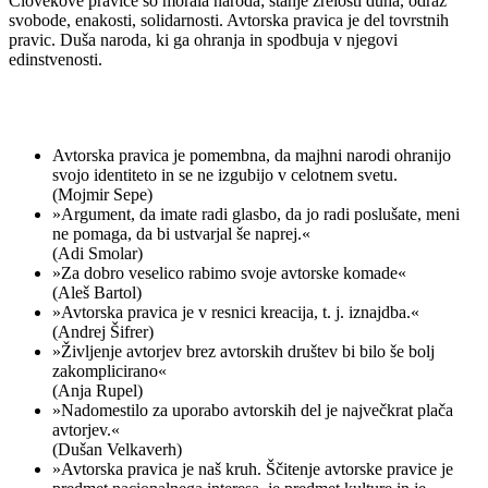
Človekove pravice so morala naroda; stanje zrelosti duha, odraz
svobode, enakosti, solidarnosti. Avtorska pravica je del tovrstnih
pravic. Duša naroda, ki ga ohranja in spodbuja v njegovi
edinstvenosti.
Avtorska pravica je pomembna, da majhni narodi ohranijo
svojo identiteto in se ne izgubijo v celotnem svetu.
(Mojmir Sepe)
»Argument, da imate radi glasbo, da jo radi poslušate, meni
ne pomaga, da bi ustvarjal še naprej.«
(Adi Smolar)
»Za dobro veselico rabimo svoje avtorske komade«
(Aleš Bartol)
»Avtorska pravica je v resnici kreacija, t. j. iznajdba.«
(Andrej Šifrer)
»Življenje avtorjev brez avtorskih društev bi bilo še bolj
zakomplicirano«
(Anja Rupel)
»Nadomestilo za uporabo avtorskih del je največkrat plača
avtorjev.«
(Dušan Velkaverh)
»Avtorska pravica je naš kruh. Ščitenje avtorske pravice je