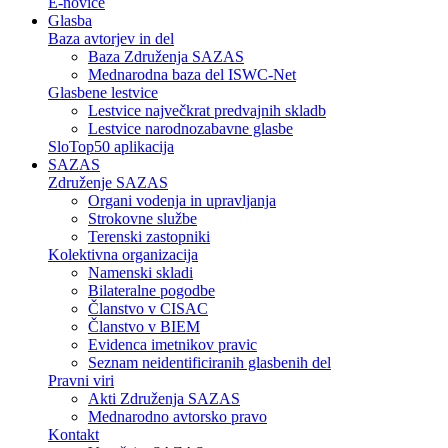
E-novice
Glasba
Baza avtorjev in del
Baza Združenja SAZAS
Mednarodna baza del ISWC-Net
Glasbene lestvice
Lestvice največkrat predvajnih skladb
Lestvice narodnozabavne glasbe
SloTop50 aplikacija
SAZAS
Združenje SAZAS
Organi vodenja in upravljanja
Strokovne službe
Terenski zastopniki
Kolektivna organizacija
Namenski skladi
Bilateralne pogodbe
Članstvo v CISAC
Članstvo v BIEM
Evidenca imetnikov pravic
Seznam neidentificiranih glasbenih del
Pravni viri
Akti Združenja SAZAS
Mednarodno avtorsko pravo
Kontakt