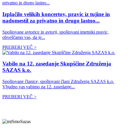
Izplačilo velikih koncertov, pravic iz tujine in
nadomestil za privatno in drugo lastno...
Spoštovane avtorice in avtorji, spoštovani imetniki pravic,
obveščamo vas, da je...
PREBERI VEČ >
Vabilo na 12. zasedanje Skupščine Združenja
SAZAS k.o.
Spoštovane članice, spoštovani člani Združenja SAZAS k.o.
Vljudno vas vabimo na 12. zasedanje...
PREBERI VEČ >
Mi smo SAZAS!