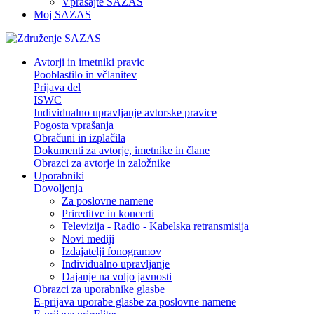
Vprašajte SAZAS
Moj SAZAS
Avtorji in imetniki pravic
Pooblastilo in včlanitev
Prijava del
ISWC
Individualno upravljanje avtorske pravice
Pogosta vprašanja
Obračuni in izplačila
Dokumenti za avtorje, imetnike in člane
Obrazci za avtorje in založnike
Uporabniki
Dovoljenja
Za poslovne namene
Prireditve in koncerti
Televizija - Radio - Kabelska retransmisija
Novi mediji
Izdajatelji fonogramov
Individualno upravljanje
Dajanje na voljo javnosti
Obrazci za uporabnike glasbe
E-prijava uporabe glasbe za poslovne namene