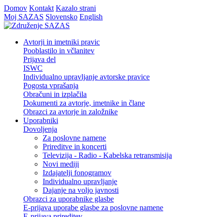
Domov
Kontakt
Kazalo strani
Moj SAZAS
Slovensko
English
Avtorji in imetniki pravic
Pooblastilo in včlanitev
Prijava del
ISWC
Individualno upravljanje avtorske pravice
Pogosta vprašanja
Obračuni in izplačila
Dokumenti za avtorje, imetnike in člane
Obrazci za avtorje in založnike
Uporabniki
Dovoljenja
Za poslovne namene
Prireditve in koncerti
Televizija - Radio - Kabelska retransmisija
Novi mediji
Izdajatelji fonogramov
Individualno upravljanje
Dajanje na voljo javnosti
Obrazci za uporabnike glasbe
E-prijava uporabe glasbe za poslovne namene
E-prijava prireditev