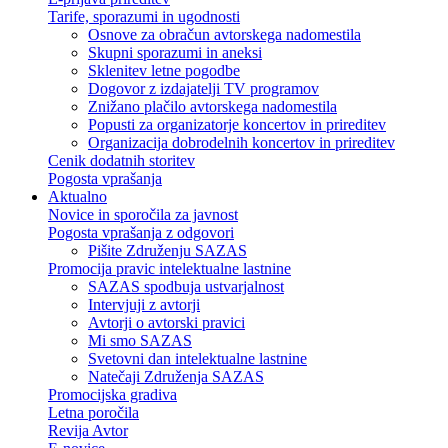
Tarife, sporazumi in ugodnosti
Osnove za obračun avtorskega nadomestila
Skupni sporazumi in aneksi
Sklenitev letne pogodbe
Dogovor z izdajatelji TV programov
Znižano plačilo avtorskega nadomestila
Popusti za organizatorje koncertov in prireditev
Organizacija dobrodelnih koncertov in prireditev
Cenik dodatnih storitev
Pogosta vprašanja
Aktualno
Novice in sporočila za javnost
Pogosta vprašanja z odgovori
Pišite Združenju SAZAS
Promocija pravic intelektualne lastnine
SAZAS spodbuja ustvarjalnost
Intervjuji z avtorji
Avtorji o avtorski pravici
Mi smo SAZAS
Svetovni dan intelektualne lastnine
Natečaji Združenja SAZAS
Promocijska gradiva
Letna poročila
Revija Avtor