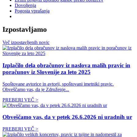
Dovoljenja
Pogosta vprašanja
Izpostavljamo
Več
izpostavljenih
novic
Izplačilo dela obračunov iz naslova malih pravic in
poračunov iz Slovenije za leto 2025
Spoštovane avtorice in avtorji, spoštovani imetniki pravic.
Obveščamo vas, da je Združenje...
PREBERI VEČ >
Obveščamo vas, da v petek 26.6.2026 ni uradnih ur
PREBERI VEČ >