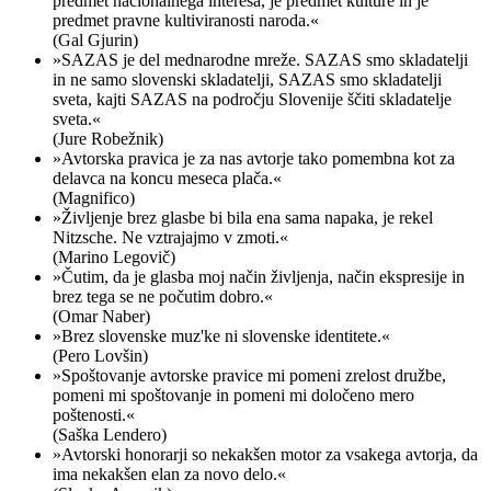
predmet nacionalnega interesa, je predmet kulture in je
predmet pravne kultiviranosti naroda.«
(Gal Gjurin)
»SAZAS je del mednarodne mreže. SAZAS smo skladatelji
in ne samo slovenski skladatelji, SAZAS smo skladatelji
sveta, kajti SAZAS na področju Slovenije ščiti skladatelje
sveta.«
(Jure Robežnik)
»Avtorska pravica je za nas avtorje tako pomembna kot za
delavca na koncu meseca plača.«
(Magnifico)
»Življenje brez glasbe bi bila ena sama napaka, je rekel
Nitzsche. Ne vztrajajmo v zmoti.«
(Marino Legovič)
»Čutim, da je glasba moj način življenja, način ekspresije in
brez tega se ne počutim dobro.«
(Omar Naber)
»Brez slovenske muz'ke ni slovenske identitete.«
(Pero Lovšin)
»Spoštovanje avtorske pravice mi pomeni zrelost družbe,
pomeni mi spoštovanje in pomeni mi določeno mero
poštenosti.«
(Saška Lendero)
»Avtorski honorarji so nekakšen motor za vsakega avtorja, da
ima nekakšen elan za novo delo.«