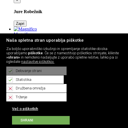
×
Jure Robežnik
Zapri
Magnifico
×
Naša spletna stran uporablja piškotke
Za boljšo uporabniško izkušnjo in spremljanje statistike obiska
Magnifico
uporabljamo
piškotke
. Če se z namestitvijo piškotkov strinjate, kliknite
»shrani«
in nemoteno nadaljujte z uporabo spletne rešitve, lahko pa si
ogledate
nastavitve piškotkov.
Zapri
Delovanje strani
Marino Legovič
×
Statistika
Družbena omrežja
Marino Legovič
Trženje
Zapri
Več o piškotkih
Mojmir Sepe
×
SHRANI