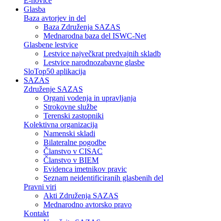
E-novice
Glasba
Baza avtorjev in del
Baza Združenja SAZAS
Mednarodna baza del ISWC-Net
Glasbene lestvice
Lestvice največkrat predvajnih skladb
Lestvice narodnozabavne glasbe
SloTop50 aplikacija
SAZAS
Združenje SAZAS
Organi vodenja in upravljanja
Strokovne službe
Terenski zastopniki
Kolektivna organizacija
Namenski skladi
Bilateralne pogodbe
Članstvo v CISAC
Članstvo v BIEM
Evidenca imetnikov pravic
Seznam neidentificiranih glasbenih del
Pravni viri
Akti Združenja SAZAS
Mednarodno avtorsko pravo
Kontakt