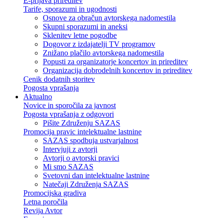
E-prijava prireditev
Tarife, sporazumi in ugodnosti
Osnove za obračun avtorskega nadomestila
Skupni sporazumi in aneksi
Sklenitev letne pogodbe
Dogovor z izdajatelji TV programov
Znižano plačilo avtorskega nadomestila
Popusti za organizatorje koncertov in prireditev
Organizacija dobrodelnih koncertov in prireditev
Cenik dodatnih storitev
Pogosta vprašanja
Aktualno
Novice in sporočila za javnost
Pogosta vprašanja z odgovori
Pišite Združenju SAZAS
Promocija pravic intelektualne lastnine
SAZAS spodbuja ustvarjalnost
Intervjuji z avtorji
Avtorji o avtorski pravici
Mi smo SAZAS
Svetovni dan intelektualne lastnine
Natečaji Združenja SAZAS
Promocijska gradiva
Letna poročila
Revija Avtor