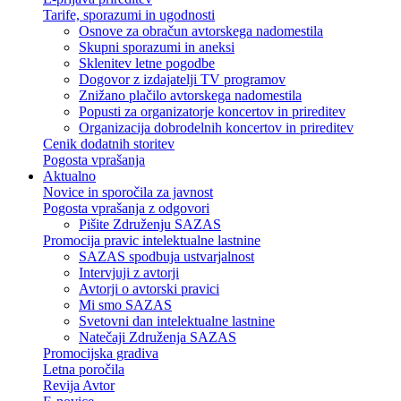
Tarife, sporazumi in ugodnosti
Osnove za obračun avtorskega nadomestila
Skupni sporazumi in aneksi
Sklenitev letne pogodbe
Dogovor z izdajatelji TV programov
Znižano plačilo avtorskega nadomestila
Popusti za organizatorje koncertov in prireditev
Organizacija dobrodelnih koncertov in prireditev
Cenik dodatnih storitev
Pogosta vprašanja
Aktualno
Novice in sporočila za javnost
Pogosta vprašanja z odgovori
Pišite Združenju SAZAS
Promocija pravic intelektualne lastnine
SAZAS spodbuja ustvarjalnost
Intervjuji z avtorji
Avtorji o avtorski pravici
Mi smo SAZAS
Svetovni dan intelektualne lastnine
Natečaji Združenja SAZAS
Promocijska gradiva
Letna poročila
Revija Avtor