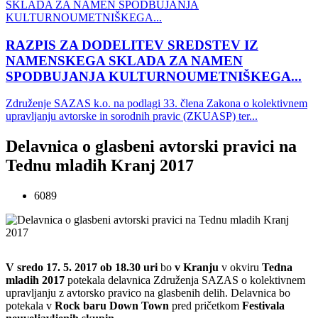
RAZPIS ZA DODELITEV SREDSTEV IZ
NAMENSKEGA SKLADA ZA NAMEN
SPODBUJANJA KULTURNOUMETNIŠKEGA...
Združenje SAZAS k.o. na podlagi 33. člena Zakona o kolektivnem
upravljanju avtorske in sorodnih pravic (ZKUASP) ter...
Delavnica o glasbeni avtorski pravici na
Tednu mladih Kranj 2017
6089
V sredo 17. 5. 2017 ob 18.30 uri
bo
v Kranju
v okviru
Tedna
mladih 2017
potekala delavnica Združenja SAZAS o kolektivnem
upravljanju z avtorsko pravico na glasbenih delih. Delavnica bo
potekala v
Rock baru Down Town
pred pričetkom
Festivala