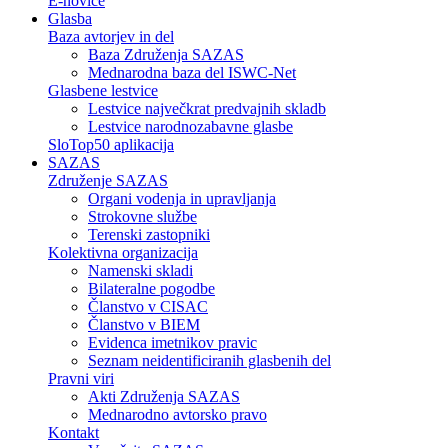
E-novice
Glasba
Baza avtorjev in del
Baza Združenja SAZAS
Mednarodna baza del ISWC-Net
Glasbene lestvice
Lestvice največkrat predvajnih skladb
Lestvice narodnozabavne glasbe
SloTop50 aplikacija
SAZAS
Združenje SAZAS
Organi vodenja in upravljanja
Strokovne službe
Terenski zastopniki
Kolektivna organizacija
Namenski skladi
Bilateralne pogodbe
Članstvo v CISAC
Članstvo v BIEM
Evidenca imetnikov pravic
Seznam neidentificiranih glasbenih del
Pravni viri
Akti Združenja SAZAS
Mednarodno avtorsko pravo
Kontakt