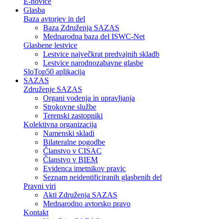
E-novice
Glasba
Baza avtorjev in del
Baza Združenja SAZAS
Mednarodna baza del ISWC-Net
Glasbene lestvice
Lestvice največkrat predvajnih skladb
Lestvice narodnozabavne glasbe
SloTop50 aplikacija
SAZAS
Združenje SAZAS
Organi vodenja in upravljanja
Strokovne službe
Terenski zastopniki
Kolektivna organizacija
Namenski skladi
Bilateralne pogodbe
Članstvo v CISAC
Članstvo v BIEM
Evidenca imetnikov pravic
Seznam neidentificiranih glasbenih del
Pravni viri
Akti Združenja SAZAS
Mednarodno avtorsko pravo
Kontakt