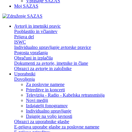
Vprašajte SAZAS
Moj SAZAS
Avtorji in imetniki pravic
Pooblastilo in včlanitev
Prijava del
ISWC
Individualno upravljanje avtorske pravice
Pogosta vprašanja
Obračuni in izplačila
Dokumenti za avtorje, imetnike in člane
Obrazci za avtorje in založnike
Uporabniki
Dovoljenja
Za poslovne namene
Prireditve in koncerti
Televizija - Radio - Kabelska retransmisija
Novi mediji
Izdajatelji fonogramov
Individualno upravljanje
Dajanje na voljo javnosti
Obrazci za uporabnike glasbe
E-prijava uporabe glasbe za poslovne namene