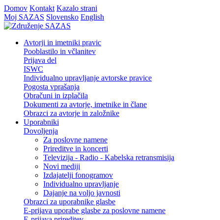
Domov
Kontakt
Kazalo strani
Moj SAZAS
Slovensko
English
Avtorji in imetniki pravic
Pooblastilo in včlanitev
Prijava del
ISWC
Individualno upravljanje avtorske pravice
Pogosta vprašanja
Obračuni in izplačila
Dokumenti za avtorje, imetnike in člane
Obrazci za avtorje in založnike
Uporabniki
Dovoljenja
Za poslovne namene
Prireditve in koncerti
Televizija - Radio - Kabelska retransmisija
Novi mediji
Izdajatelji fonogramov
Individualno upravljanje
Dajanje na voljo javnosti
Obrazci za uporabnike glasbe
E-prijava uporabe glasbe za poslovne namene
E-prijava prireditev