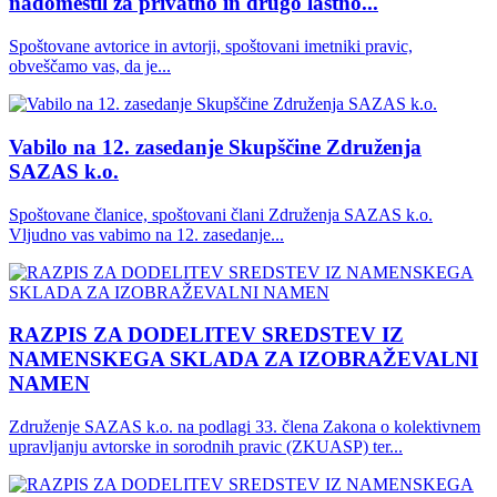
nadomestil za privatno in drugo lastno...
Spoštovane avtorice in avtorji, spoštovani imetniki pravic,
obveščamo vas, da je...
Vabilo na 12. zasedanje Skupščine Združenja
SAZAS k.o.
Spoštovane članice, spoštovani člani Združenja SAZAS k.o.
Vljudno vas vabimo na 12. zasedanje...
RAZPIS ZA DODELITEV SREDSTEV IZ
NAMENSKEGA SKLADA ZA IZOBRAŽEVALNI
NAMEN
Združenje SAZAS k.o. na podlagi 33. člena Zakona o kolektivnem
upravljanju avtorske in sorodnih pravic (ZKUASP) ter...