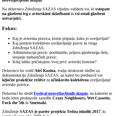
neuveljavljenih skupin
.
Na delavnico Združenja SAZAS vljudno vabljeni vsi, ki
vstopate
na glasbeni trg z avtorskimi skladbami
in
vsi ostali glasbeni
ustvarjalci.
Fokus:
Kaj je avtorska pravica, komu pripada, kako jo uveljavljati?
Kaj pomeni kolektivno uveljavljanje pravic in vloga
Združenja SAZAS.
Administracija pravic: pooblastilo, prijava glasbenega dela,
urejanje mehaničnih pravic.
Kdaj lahko pričakujem /svoj prvi/ avtorski honorar?
Delavnico bo vodil
Aleš Kozina
, vodja strokovne službe za
dokumentacijo Združenja SAZAS, na kateri bo predstavil vse
ključne praktične rešitve
za
učinkovito kolektivno
uveljavljanje
avtorske pravice.
Delavnici bo sledil
Festival neuveljavljenih skupin
, na katerem se
bodo letos predstavile zasedbe
Crazy Neighbours, Wet Cassette,
Fuck the 5th
in
Smetnaki
.
Združenje
SAZAS je parter projekta Tedna mladih 2017
, ki