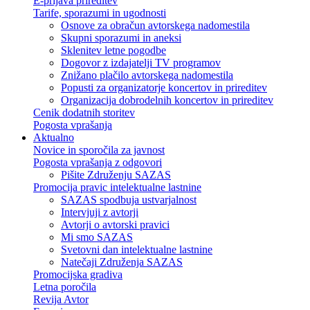
E-prijava prireditev
Tarife, sporazumi in ugodnosti
Osnove za obračun avtorskega nadomestila
Skupni sporazumi in aneksi
Sklenitev letne pogodbe
Dogovor z izdajatelji TV programov
Znižano plačilo avtorskega nadomestila
Popusti za organizatorje koncertov in prireditev
Organizacija dobrodelnih koncertov in prireditev
Cenik dodatnih storitev
Pogosta vprašanja
Aktualno
Novice in sporočila za javnost
Pogosta vprašanja z odgovori
Pišite Združenju SAZAS
Promocija pravic intelektualne lastnine
SAZAS spodbuja ustvarjalnost
Intervjuji z avtorji
Avtorji o avtorski pravici
Mi smo SAZAS
Svetovni dan intelektualne lastnine
Natečaji Združenja SAZAS
Promocijska gradiva
Letna poročila
Revija Avtor