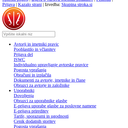
Prijava
|
Kazalo strani
|
Izvedba:
Skupina stroka.si
Avtorji in imetniki pravic
Pooblastilo in včlanitev
Prijava del
ISWC
Individualno upravljanje avtorske pravice
Pogosta vprašanja
Obračuni in izplačila
Dokumenti za avtorje, imetnike in člane
Obrazci za avtorje in založnike
Uporabniki
Dovoljenja
Obrazci za uporabnike glasbe
E-prijava uporabe glasbe za poslovne namene
E-prijava prireditev
Tarife, sporazumi in ugodnosti
Cenik dodatnih storitev
Pogosta vprašanja