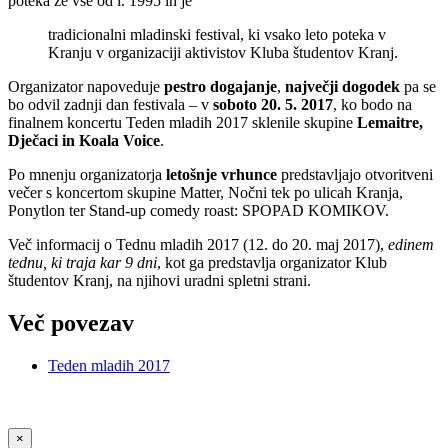
poteka že vse od l. 1995 in je
tradicionalni mladinski festival, ki vsako leto poteka v
Kranju v organizaciji aktivistov Kluba študentov Kranj.
Organizator napoveduje
pestro dogajanje
,
največji dogodek
pa se
bo odvil zadnji dan festivala – v
soboto 20. 5. 2017
, ko bodo na
finalnem koncertu Teden mladih 2017 sklenile skupine
Lemaitre,
Dječaci in Koala Voice
.
Po mnenju organizatorja
letošnje vrhunce
predstavljajo otvoritveni
večer s koncertom skupine Matter, Nočni tek po ulicah Kranja,
Ponytlon ter Stand-up comedy roast: SPOPAD KOMIKOV.
Več informacij o Tednu mladih 2017 (12. do 20. maj 2017),
edinem
tednu, ki traja kar 9 dni
, kot ga predstavlja organizator Klub
študentov Kranj, na njihovi uradni spletni strani.
Več povezav
Teden mladih 2017
×