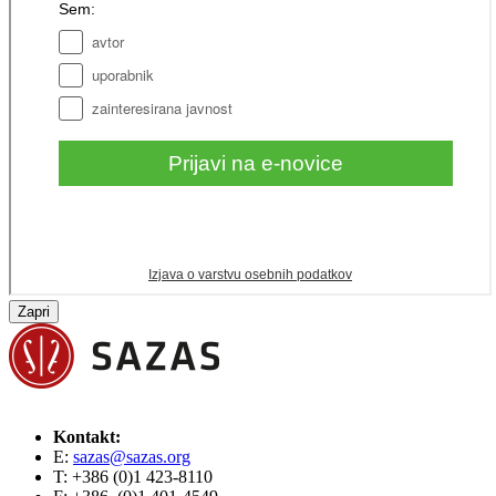
Zapri
Kontakt:
E:
sazas@sazas.org
T: +386 (0)1 423-8110