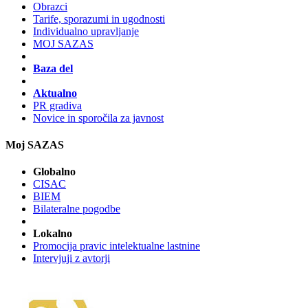
Obrazci
Tarife, sporazumi in ugodnosti
Individualno upravljanje
MOJ SAZAS
Baza del
Aktualno
PR gradiva
Novice in sporočila za javnost
Moj SAZAS
Globalno
CISAC
BIEM
Bilateralne pogodbe
Lokalno
Promocija pravic intelektualne lastnine
Intervjuji z avtorji