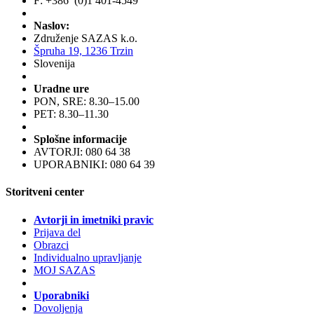
F: +386 (0)1 401-4549
Naslov:
Združenje SAZAS k.o.
Špruha 19, 1236 Trzin
Slovenija
Uradne ure
PON, SRE: 8.30–15.00
PET: 8.30–11.30
Splošne informacije
AVTORJI: 080 64 38
UPORABNIKI: 080 64 39
Storitveni center
Avtorji in imetniki pravic
Prijava del
Obrazci
Individualno upravljanje
MOJ SAZAS
Uporabniki
Dovoljenja