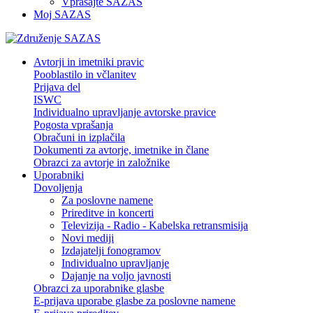
Vprašajte SAZAS
Moj SAZAS
Avtorji in imetniki pravic
Pooblastilo in včlanitev
Prijava del
ISWC
Individualno upravljanje avtorske pravice
Pogosta vprašanja
Obračuni in izplačila
Dokumenti za avtorje, imetnike in člane
Obrazci za avtorje in založnike
Uporabniki
Dovoljenja
Za poslovne namene
Prireditve in koncerti
Televizija - Radio - Kabelska retransmisija
Novi mediji
Izdajatelji fonogramov
Individualno upravljanje
Dajanje na voljo javnosti
Obrazci za uporabnike glasbe
E-prijava uporabe glasbe za poslovne namene