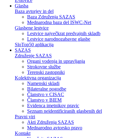
E-novice
Glasba
Baza avtorjev in del
Baza Združenja SAZAS
Mednarodna baza del ISWC-Net
Glasbene lestvice
Lestvice največkrat predvajnih skladb
Lestvice narodnozabavne glasbe
SloTop50 aplikacija
SAZAS
Združenje SAZAS
Organi vodenja in upravljanja
Strokovne službe
Terenski zastopniki
Kolektivna organizacija
Namenski skladi
Bilateralne pogodbe
Članstvo v CISAC
Članstvo v BIEM
Evidenca imetnikov pravic
Seznam neidentificiranih glasbenih del
Pravni viri
Akti Združenja SAZAS
Mednarodno avtorsko pravo
Kontakt