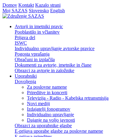
Domov
Kontakt
Kazalo strani
Moj SAZAS
Slovensko
English
Avtorji in imetniki pravic
Pooblastilo in včlanitev
Prijava del
ISWC
Individualno upravljanje avtorske pravice
Pogosta vprašanja
Obračuni in izplačila
Dokumenti za avtorje, imetnike in člane
Obrazci za avtorje in založnike
Uporabniki
Dovoljenja
Za poslovne namene
Prireditve in koncerti
Televizija - Radio - Kabelska retransmisija
Novi mediji
Izdajatelji fonogramov
Individualno upravljanje
Dajanje na voljo javnosti
Obrazci za uporabnike glasbe
E-prijava uporabe glasbe za poslovne namene
E-prijava prireditev