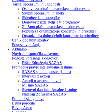
Tarife, sporazumi in ugodnosti
Osnove za obračun avtorskega nadomestila
Skupni sporazumi in aneksi
Sklenitev letne pogodbe
Dogovor z izdajatelji TV programov
Znižano plačilo avtorskega nadomestila
Popusti za organizatorje koncertov in prireditev
Organizacija dobrodelnih koncertov in prireditev
Cenik dodatnih storitev
Pogosta vprašanja
Aktualno
Novice in sporočila za javnost
Pogosta vprašanja z odgovori
Pišite Združenju SAZAS
Promocija pravic intelektualne lastnine
SAZAS spodbuja ustvarjalnost
Intervjuji z avtorji
Avtorji o avtorski pravici
Mi smo SAZAS
Svetovni dan intelektualne lastnine
Natečaji Združenja SAZAS
Promocijska gradiva
Letna poročila
Revija Avtor