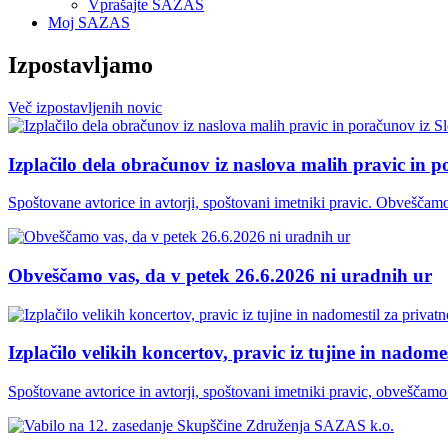
Vprašajte SAZAS
Moj SAZAS
Izpostavljamo
Več
izpostavljenih
novic
Izplačilo dela obračunov iz naslova malih pravic in p
Spoštovane avtorice in avtorji, spoštovani imetniki pravic. Obveščamo
Obveščamo vas, da v petek 26.6.2026 ni uradnih ur
Izplačilo velikih koncertov, pravic iz tujine in nadomes
Spoštovane avtorice in avtorji, spoštovani imetniki pravic, obveščamo v