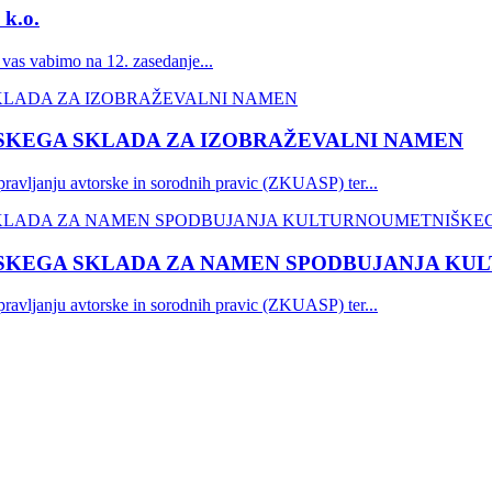
 k.o.
vas vabimo na 12. zasedanje...
NSKEGA SKLADA ZA IZOBRAŽEVALNI NAMEN
avljanju avtorske in sorodnih pravic (ZKUASP) ter...
NSKEGA SKLADA ZA NAMEN SPODBUJANJA KU
avljanju avtorske in sorodnih pravic (ZKUASP) ter...