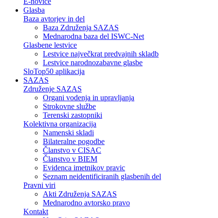
E-novice
Glasba
Baza avtorjev in del
Baza Združenja SAZAS
Mednarodna baza del ISWC-Net
Glasbene lestvice
Lestvice največkrat predvajnih skladb
Lestvice narodnozabavne glasbe
SloTop50 aplikacija
SAZAS
Združenje SAZAS
Organi vodenja in upravljanja
Strokovne službe
Terenski zastopniki
Kolektivna organizacija
Namenski skladi
Bilateralne pogodbe
Članstvo v CISAC
Članstvo v BIEM
Evidenca imetnikov pravic
Seznam neidentificiranih glasbenih del
Pravni viri
Akti Združenja SAZAS
Mednarodno avtorsko pravo
Kontakt