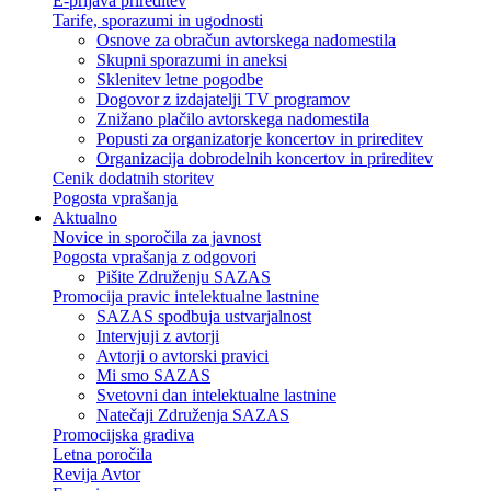
E-prijava prireditev
Tarife, sporazumi in ugodnosti
Osnove za obračun avtorskega nadomestila
Skupni sporazumi in aneksi
Sklenitev letne pogodbe
Dogovor z izdajatelji TV programov
Znižano plačilo avtorskega nadomestila
Popusti za organizatorje koncertov in prireditev
Organizacija dobrodelnih koncertov in prireditev
Cenik dodatnih storitev
Pogosta vprašanja
Aktualno
Novice in sporočila za javnost
Pogosta vprašanja z odgovori
Pišite Združenju SAZAS
Promocija pravic intelektualne lastnine
SAZAS spodbuja ustvarjalnost
Intervjuji z avtorji
Avtorji o avtorski pravici
Mi smo SAZAS
Svetovni dan intelektualne lastnine
Natečaji Združenja SAZAS
Promocijska gradiva
Letna poročila
Revija Avtor