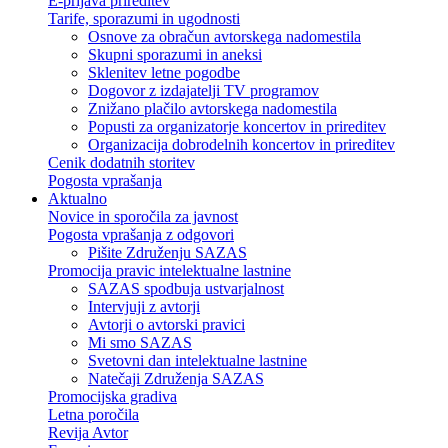
E-prijava prireditev
Tarife, sporazumi in ugodnosti
Osnove za obračun avtorskega nadomestila
Skupni sporazumi in aneksi
Sklenitev letne pogodbe
Dogovor z izdajatelji TV programov
Znižano plačilo avtorskega nadomestila
Popusti za organizatorje koncertov in prireditev
Organizacija dobrodelnih koncertov in prireditev
Cenik dodatnih storitev
Pogosta vprašanja
Aktualno
Novice in sporočila za javnost
Pogosta vprašanja z odgovori
Pišite Združenju SAZAS
Promocija pravic intelektualne lastnine
SAZAS spodbuja ustvarjalnost
Intervjuji z avtorji
Avtorji o avtorski pravici
Mi smo SAZAS
Svetovni dan intelektualne lastnine
Natečaji Združenja SAZAS
Promocijska gradiva
Letna poročila
Revija Avtor