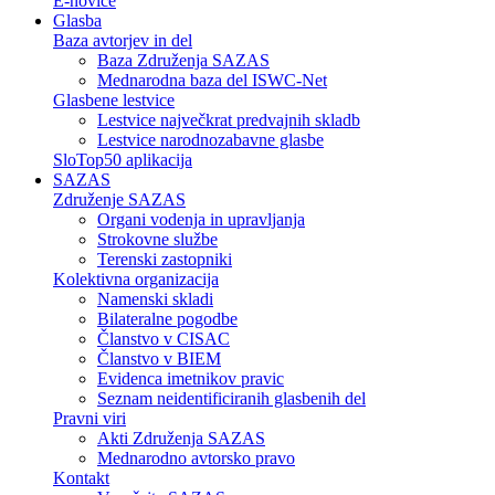
E-novice
Glasba
Baza avtorjev in del
Baza Združenja SAZAS
Mednarodna baza del ISWC-Net
Glasbene lestvice
Lestvice največkrat predvajnih skladb
Lestvice narodnozabavne glasbe
SloTop50 aplikacija
SAZAS
Združenje SAZAS
Organi vodenja in upravljanja
Strokovne službe
Terenski zastopniki
Kolektivna organizacija
Namenski skladi
Bilateralne pogodbe
Članstvo v CISAC
Članstvo v BIEM
Evidenca imetnikov pravic
Seznam neidentificiranih glasbenih del
Pravni viri
Akti Združenja SAZAS
Mednarodno avtorsko pravo
Kontakt