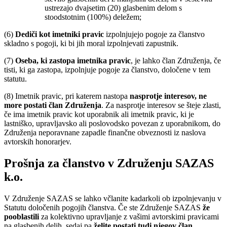
ustrezajo dvajsetim (20) glasbenim delom s
stoodstotnim (100%) deležem;
(6)
Dediči kot imetniki pravic
izpolnjujejo pogoje za članstvo
skladno s pogoji, ki bi jih moral izpolnjevati zapustnik.
(7)
Oseba, ki zastopa imetnika pravic
, je lahko član Združenja, če
tisti, ki ga zastopa, izpolnjuje pogoje za članstvo, določene v tem
statutu.
(8) Imetnik pravic, pri katerem nastopa
nasprotje interesov,
ne
more postati član Združenja
. Za nasprotje interesov se šteje zlasti,
če ima imetnik pravic kot uporabnik ali imetnik pravic, ki je
lastniško, upravljavsko ali poslovodsko povezan z uporabnikom, do
Združenja neporavnane zapadle finančne obveznosti iz naslova
avtorskih honorarjev.
Prošnja za članstvo v Združenju SAZAS
k.o.
V Združenje SAZAS se lahko včlanite kadarkoli ob izpolnjevanju v
Statutu določenih pogojih članstva. Če ste Združenje SAZAS
že
pooblastili
za kolektivno upravljanje z vašimi avtorskimi pravicami
na glasbenih delih, sedaj pa
želite postati tudi njegov član
,