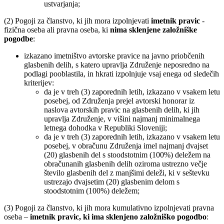
ustvarjanja;
(2) Pogoji za članstvo, ki jih mora izpolnjevati
imetnik pravic
-
fizična oseba ali pravna oseba, ki
nima sklenjene založniške
pogodbe
:
izkazano imetništvo avtorske pravice na javno priobčenih
glasbenih delih, s katero upravlja Združenje neposredno na
podlagi pooblastila, in hkrati izpolnjuje vsaj enega od sledečih
kriterijev:
da je v treh (3) zaporednih letih, izkazano v vsakem letu
posebej, od Združenja prejel avtorski honorar iz
naslova avtorskih pravic na glasbenih delih, ki jih
upravlja Združenje, v višini najmanj minimalnega
letnega dohodka v Republiki Sloveniji;
da je v treh (3) zaporednih letih, izkazano v vsakem letu
posebej, v obračunu Združenja imel najmanj dvajset
(20) glasbenih del s stoodstotnim (100%) deležem na
obračunanih glasbenih delih oziroma ustrezno večje
število glasbenih del z manjšimi deleži, ki v seštevku
ustrezajo dvajsetim (20) glasbenim delom s
stoodstotnim (100%) deležem;
(3) Pogoji za članstvo, ki jih mora kumulativno izpolnjevati pravna
oseba –
imetnik pravic, ki ima sklenjeno založniško pogodbo
: