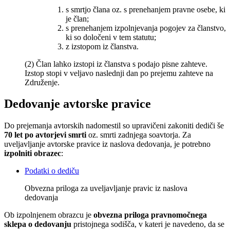
s smrtjo člana oz. s prenehanjem pravne osebe, ki
je član;
s prenehanjem izpolnjevanja pogojev za članstvo,
ki so določeni v tem statutu;
z izstopom iz članstva.
(2) Član lahko izstopi iz članstva s podajo pisne zahteve.
Izstop stopi v veljavo naslednji dan po prejemu zahteve na
Združenje.
Dedovanje avtorske pravice
Do prejemanja avtorskih nadomestil so upravičeni zakoniti dediči še
70 let po avtorjevi smrti
oz. smrti zadnjega soavtorja. Za
uveljavljanje avtorske pravice iz naslova dedovanja, je potrebno
izpolniti obrazec
:
Podatki o dediču
Obvezna priloga za uveljavljanje pravic iz naslova
dedovanja
Ob izpolnjenem obrazcu je
obvezna priloga
pravnomočnega
sklepa o dedovanju
pristojnega sodišča, v kateri je navedeno, da se