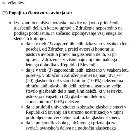
za včlanitev:
(1) Pogoji za članstvo za avtorja so:
izkazano imetništvo avtorske pravice na javno priobčenih
glasbenih delih, s katero upravlja Združenje neposredno na
podlagi pooblastila, in sočasno izpolnjevanje vsaj enega od
sledečih kriterijev:
da je v treh (3) zaporednih letih, izkazano v vsakem letu
posebej, od Združenja prejel avtorski honorar iz
naslova avtorskih pravic na glasbenih delih, ki jih
upravlja Združenje, v višini najmanj minimalnega
letnega dohodka v Republiki Sloveniji;
da je v treh (3) zaporednih letih, izkazano v vsakem letu
posebej, v obračunu Združenja imel najmanj dvajset
(20) glasbenih del s stoodstotnim (100%) deležem na
obračunanih glasbenih delih oziroma ustrezno večje
število glasbenih del z manjšimi deleži, ki v seštevku
ustrezajo dvajsetim (20) glasbenim delom s
stoodstotnim (100%) deležem;
da je pridobil univerzitetno izobrazbo glasbene smeri v
Republiki Sloveniji ali ustrezno nostrifikacijo v tujini
pridobljene univerzitetne izobrazbe glasbene smeri;
da je prejemnik visokega državnega priznanja za
svoje/a avtorsko/a delo/a na področju glasbenega