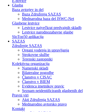
E-novice
Glasba
Baza avtorjev in del
Baza Združenja SAZAS
Mednarodna baza del ISWC-Net
Glasbene lestvice
Lestvice največkrat predvajnih skladb
Lestvice narodnozabavne glasbe
SloTop50 aplikacija
SAZAS
Združenje SAZAS
Organi vodenja in upravljanja
Strokovne službe
Terenski zastopniki
Kolektivna organizacija
Namenski skladi
Bilateralne pogodbe
Članstvo v CISAC
Članstvo v BIEM
Evidenca imetnikov pravic
Seznam neidentificiranih glasbenih del
Pravni viri
Akti Združenja SAZAS
Mednarodno avtorsko pravo
Kontakt