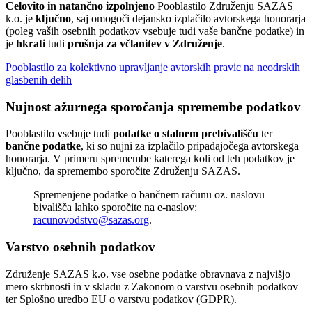
Celovito in natančno izpolnjeno
Pooblastilo Združenju SAZAS
k.o. je
ključno
, saj omogoči dejansko izplačilo avtorskega honorarja
(poleg vaših osebnih podatkov vsebuje tudi vaše bančne podatke) in
je
hkrati
tudi
prošnja za včlanitev v Združenje
.
Pooblastilo za kolektivno upravljanje avtorskih pravic na neodrskih
glasbenih delih
Nujnost ažurnega sporočanja spremembe podatkov
Pooblastilo vsebuje tudi
podatke o stalnem prebivališču
ter
bančne podatke
, ki so nujni za izplačilo pripadajočega avtorskega
honorarja. V primeru spremembe katerega koli od teh podatkov je
ključno, da spremembo sporočite Združenju SAZAS.
Spremenjene podatke o bančnem računu oz. naslovu
bivališča lahko sporočite na e-naslov:
racunovodstvo@sazas.org
.
Varstvo osebnih podatkov
Združenje SAZAS k.o. vse osebne podatke obravnava z najvišjo
mero skrbnosti in v skladu z Zakonom o varstvu osebnih podatkov
ter Splošno uredbo EU o varstvu podatkov (GDPR).