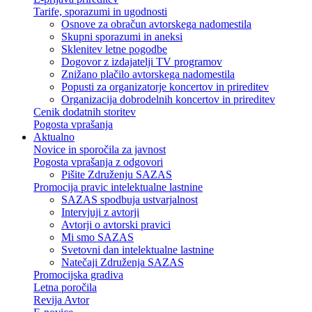
Tarife, sporazumi in ugodnosti
Osnove za obračun avtorskega nadomestila
Skupni sporazumi in aneksi
Sklenitev letne pogodbe
Dogovor z izdajatelji TV programov
Znižano plačilo avtorskega nadomestila
Popusti za organizatorje koncertov in prireditev
Organizacija dobrodelnih koncertov in prireditev
Cenik dodatnih storitev
Pogosta vprašanja
Aktualno
Novice in sporočila za javnost
Pogosta vprašanja z odgovori
Pišite Združenju SAZAS
Promocija pravic intelektualne lastnine
SAZAS spodbuja ustvarjalnost
Intervjuji z avtorji
Avtorji o avtorski pravici
Mi smo SAZAS
Svetovni dan intelektualne lastnine
Natečaji Združenja SAZAS
Promocijska gradiva
Letna poročila
Revija Avtor