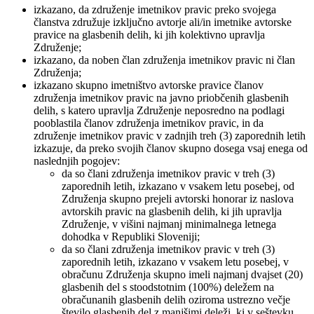
izkazano, da združenje imetnikov pravic preko svojega
članstva združuje izključno avtorje ali/in imetnike avtorske
pravice na glasbenih delih, ki jih kolektivno upravlja
Združenje;
izkazano, da noben član združenja imetnikov pravic ni član
Združenja;
izkazano skupno imetništvo avtorske pravice članov
združenja imetnikov pravic na javno priobčenih glasbenih
delih, s katero upravlja Združenje neposredno na podlagi
pooblastila članov združenja imetnikov pravic, in da
združenje imetnikov pravic v zadnjih treh (3) zaporednih letih
izkazuje, da preko svojih članov skupno dosega vsaj enega od
naslednjih pogojev:
da so člani združenja imetnikov pravic v treh (3)
zaporednih letih, izkazano v vsakem letu posebej, od
Združenja skupno prejeli avtorski honorar iz naslova
avtorskih pravic na glasbenih delih, ki jih upravlja
Združenje, v višini najmanj minimalnega letnega
dohodka v Republiki Sloveniji;
da so člani združenja imetnikov pravic v treh (3)
zaporednih letih, izkazano v vsakem letu posebej, v
obračunu Združenja skupno imeli najmanj dvajset (20)
glasbenih del s stoodstotnim (100%) deležem na
obračunanih glasbenih delih oziroma ustrezno večje
število glasbenih del z manjšimi deleži, ki v seštevku