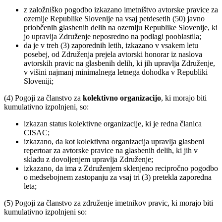
z založniško pogodbo izkazano imetništvo avtorske pravice za
ozemlje Republike Slovenije na vsaj petdesetih (50) javno
priobčenih glasbenih delih na ozemlju Republike Slovenije, ki
jo upravlja Združenje neposredno na podlagi pooblastila;
da je v treh (3) zaporednih letih, izkazano v vsakem letu
posebej, od Združenja prejela avtorski honorar iz naslova
avtorskih pravic na glasbenih delih, ki jih upravlja Združenje,
v višini najmanj minimalnega letnega dohodka v Republiki
Sloveniji;
(4) Pogoji za članstvo za
kolektivno organizacijo
, ki morajo biti
kumulativno izpolnjeni, so:
izkazan status kolektivne organizacije, ki je redna članica
CISAC;
izkazano, da kot kolektivna organizacija upravlja glasbeni
repertoar za avtorske pravice na glasbenih delih, ki jih v
skladu z dovoljenjem upravlja Združenje;
izkazano, da ima z Združenjem sklenjeno recipročno pogodbo
o medsebojnem zastopanju za vsaj tri (3) pretekla zaporedna
leta;
(5) Pogoji za članstvo za združenje imetnikov pravic, ki morajo biti
kumulativno izpolnjeni so: