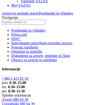
Vprašajte SAZAS
Moj SAZAS
Avtorji in imetniki pravic
Pooblastilo in včlanitev
Navigacija
Pooblastilo in včlanitev
Prijava del
ISWC
Individualno upravljanje avtorske pravice
Pogosta vprašanja
Obračuni in izplačila
Dokumenti za avtorje, imetnike in člane
Obrazci za avtorje in založnike
Informacije
+386 1 423 81 10
pon.
8.30–15.00
sre.
8.30–15.00
pet.
8.30–11.30
Splošne informacije
Avtorji 080 64 38
Uporabniki 080 64 39