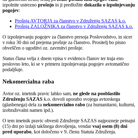
izpolnite ustrezno
prošnjo
in ji predložite
dokazila o izpolnjevanju
pogojev
:
Prošnja AVTORJA za članstvo v Združenju SAZAS k.o.
Prošnja ZALOŽNIKA za članstvo v Združenju SAZAS k.o.
O izpolnjevanju pogojev za članstvo presoja Poslovodstvo, in sicer
v roku 30 dni od prejema prošnje za članstvo. Prositelj bo pisno
obveščen o ugoditvi oz. zavrnitvi prošnje.
Status člana velja z dnem vpisa v evidenco članov ter traja eno
poslovno leto, ki se v primeru izpolnjevanja pogojev avtomatično
podaljšuje.
Nekomercialna raba
Avtor oz. imetnik pravic lahko sam,
ne glede na pooblastilo
Združenju SAZAS
k.o. dovoli uporabo svojega avtorskega
(glasbenega) dela za
nekomercialno rabo
(za humanitarni, kulturni,
izobraževalni namen ipd.).
O tem imetnik pravic obvesti Združenje SAZAS najpozneje petnajst
(15) dni po izdaji takšnega dovoljenja, vendar
vsaj osem (8) dni
pred uporabo
, kot določeno v 9. členu Statuta Združenja.