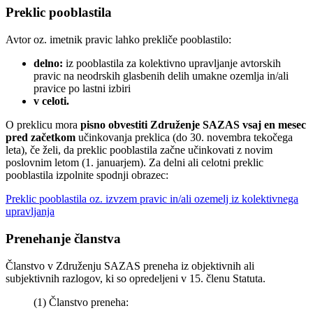
Preklic pooblastila
Avtor oz. imetnik pravic lahko
prekliče pooblastilo:
delno:
iz pooblastila za kolektivno upravljanje avtorskih
pravic na neodrskih glasbenih delih umakne ozemlja in/ali
pravice po lastni izbiri
v celoti.
O preklicu mora
pisno obvestiti Združenje SAZAS vsaj en mesec
pred začetkom
učinkovanja preklica (do 30. novembra tekočega
leta), če želi, da preklic pooblastila začne učinkovati z novim
poslovnim letom (1. januarjem). Za delni ali celotni preklic
pooblastila izpolnite spodnji obrazec:
Preklic pooblastila oz. izvzem pravic in/ali ozemelj iz kolektivnega
upravljanja
Prenehanje članstva
Članstvo v Združenju SAZAS preneha iz objektivnih ali
subjektivnih razlogov, ki so opredeljeni v 15. členu Statuta.
(1) Članstvo preneha: