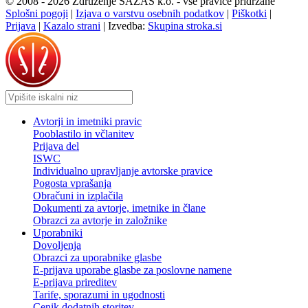
© 2008 - 2026 Združenje SAZAS k.o. - vse pravice pridržane
Splošni pogoji
|
Izjava o varstvu osebnih podatkov
|
Piškotki
|
Prijava
|
Kazalo strani
|
Izvedba:
Skupina stroka.si
Avtorji in imetniki pravic
Pooblastilo in včlanitev
Prijava del
ISWC
Individualno upravljanje avtorske pravice
Pogosta vprašanja
Obračuni in izplačila
Dokumenti za avtorje, imetnike in člane
Obrazci za avtorje in založnike
Uporabniki
Dovoljenja
Obrazci za uporabnike glasbe
E-prijava uporabe glasbe za poslovne namene
E-prijava prireditev
Tarife, sporazumi in ugodnosti
Cenik dodatnih storitev