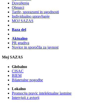
Dovoljenja
Obrazci
Tarife, sporazumi in ugodnosti
Individualno upravljanje
MOJ SAZAS
Baza del
Aktualno
PR gradiva
Novice in sporočila za javnost
Moj SAZAS
Globalno
CISAC
BIEM
Bilateralne pogodbe
Lokalno
Promocija pravic intelektualne lastnine
Intervjuji z avtorji