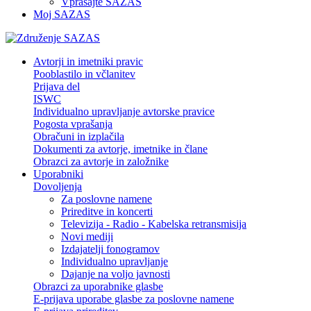
Vprašajte SAZAS
Moj SAZAS
Avtorji in imetniki pravic
Pooblastilo in včlanitev
Prijava del
ISWC
Individualno upravljanje avtorske pravice
Pogosta vprašanja
Obračuni in izplačila
Dokumenti za avtorje, imetnike in člane
Obrazci za avtorje in založnike
Uporabniki
Dovoljenja
Za poslovne namene
Prireditve in koncerti
Televizija - Radio - Kabelska retransmisija
Novi mediji
Izdajatelji fonogramov
Individualno upravljanje
Dajanje na voljo javnosti
Obrazci za uporabnike glasbe
E-prijava uporabe glasbe za poslovne namene