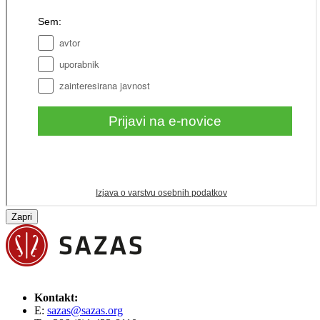
Zapri
Kontakt:
E:
sazas@sazas.org