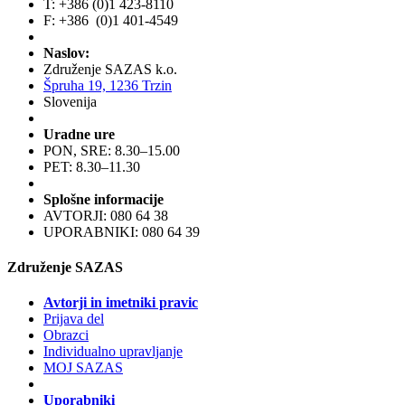
T: +386 (0)1 423-8110
F: +386 (0)1 401-4549
Naslov:
Združenje SAZAS k.o.
Špruha 19, 1236 Trzin
Slovenija
Uradne ure
PON, SRE: 8.30–15.00
PET: 8.30–11.30
Splošne informacije
AVTORJI: 080 64 38
UPORABNIKI: 080 64 39
Združenje SAZAS
Avtorji in imetniki pravic
Prijava del
Obrazci
Individualno upravljanje
MOJ SAZAS
Uporabniki