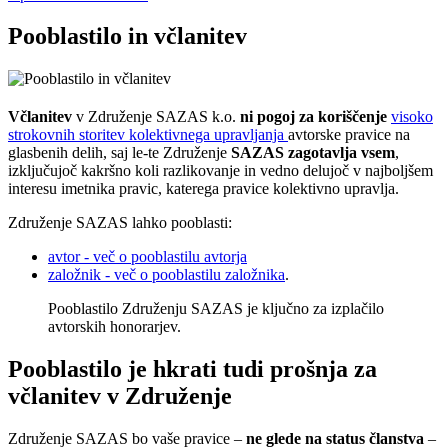
Pooblastilo in včlanitev
Včlanitev
v Združenje SAZAS k.o.
ni pogoj za koriščenje
visoko
strokovnih storitev kolektivnega upravljanja
avtorske pravice na
glasbenih delih, saj le-te Združenje
SAZAS zagotavlja vsem
,
izključujoč kakršno koli razlikovanje in vedno delujoč v najboljšem
interesu imetnika pravic, katerega pravice kolektivno upravlja.
Združenje SAZAS lahko pooblasti:
avtor - več o pooblastilu avtorja
založnik - več o pooblastilu založnika
.
Pooblastilo Združenju SAZAS je ključno za izplačilo
avtorskih honorarjev.
Pooblastilo je hkrati tudi prošnja za
včlanitev v Združenje
Združenje SAZAS bo vaše pravice –
ne glede na status članstva
–