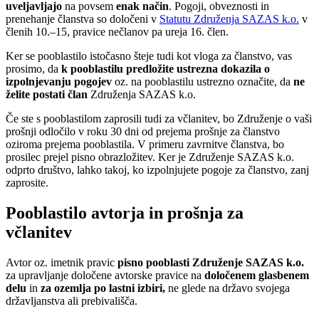
uveljavljajo
na povsem
enak način
. Pogoji, obveznosti in
prenehanje članstva so določeni v
Statutu Združenja SAZAS k.o.
v
členih 10.–15, pravice nečlanov pa ureja 16. člen.
Ker se pooblastilo istočasno šteje tudi kot vloga za članstvo, vas
prosimo, da
k pooblastilu predložite ustrezna dokazila o
izpolnjevanju pogojev
oz. na pooblastilu ustrezno označite, da
ne
želite postati član
Združenja SAZAS k.o.
Če ste s pooblastilom zaprosili tudi za včlanitev, bo Združenje o vaši
prošnji odločilo v roku 30 dni od prejema prošnje za članstvo
oziroma prejema pooblastila. V primeru zavrnitve članstva, bo
prosilec prejel pisno obrazložitev. Ker je Združenje SAZAS k.o.
odprto društvo, lahko takoj, ko izpolnjujete pogoje za članstvo, zanj
zaprosite.
Pooblastilo avtorja in prošnja za
včlanitev
Avtor oz. imetnik pravic
pisno pooblasti Združenje SAZAS
k.o.
za upravljanje določene avtorske pravice na
določenem glasbenem
delu
in
za ozemlja po lastni izbiri
,
ne glede na državo svojega
državljanstva ali prebivališča.