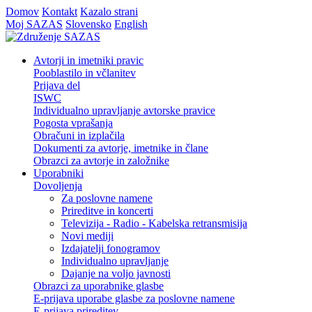
Domov
Kontakt
Kazalo strani
Moj SAZAS
Slovensko
English
Avtorji in imetniki pravic
Pooblastilo in včlanitev
Prijava del
ISWC
Individualno upravljanje avtorske pravice
Pogosta vprašanja
Obračuni in izplačila
Dokumenti za avtorje, imetnike in člane
Obrazci za avtorje in založnike
Uporabniki
Dovoljenja
Za poslovne namene
Prireditve in koncerti
Televizija - Radio - Kabelska retransmisija
Novi mediji
Izdajatelji fonogramov
Individualno upravljanje
Dajanje na voljo javnosti
Obrazci za uporabnike glasbe
E-prijava uporabe glasbe za poslovne namene
E-prijava prireditev