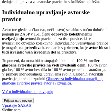
deduje tudi pravica za avtorske pravice in v kolikšnem deležu.
Individualno upravljanje avtorske
pravice
Avtor (ne glede na članstvo, nečlanstvo) se lahko v točno določenih
pogojih po ZASP v 151. členu
odpovedo kolektivnemu
uveljavljanju
avtorskih pravic tudi za tiste pravice, ki se
uveljavljajo obvezno kolektivno. Individualno uveljavljanje pravice
je mogoče
na prireditvah
, vendar
le v primeru
, ko je
avtor hkrati
tudi izvajalec vseh izvedenih del
na prireditvi.
To pomeni, da mora biti nastopajoči hkrati tudi
100 % nosilec
glasbene avtorske pravice na vseh izvedenih delih
: 100 % avtor
glasbe, 100 % avtor besedila in 100 % avtor priredbe – aranžmaja.
V primeru individualnega upravljanja svojih glasbenih avtorskih
pravic, je potrebno izpolniti
Obrazec za individualno upravljanje
glasbene avtorske pravice avtorja / izvajalca.
Več o individualnem upravljanju
Prijava na e-novice
Vprašajte SAZAS
Sledite nam