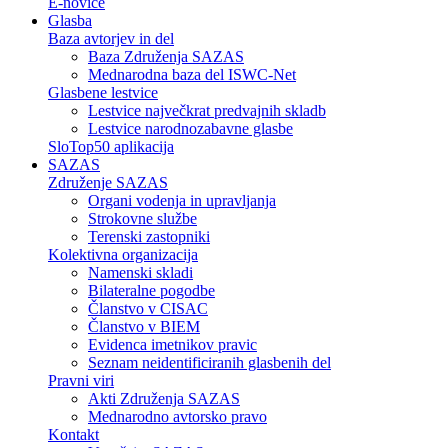
E-novice
Glasba
Baza avtorjev in del
Baza Združenja SAZAS
Mednarodna baza del ISWC-Net
Glasbene lestvice
Lestvice največkrat predvajnih skladb
Lestvice narodnozabavne glasbe
SloTop50 aplikacija
SAZAS
Združenje SAZAS
Organi vodenja in upravljanja
Strokovne službe
Terenski zastopniki
Kolektivna organizacija
Namenski skladi
Bilateralne pogodbe
Članstvo v CISAC
Članstvo v BIEM
Evidenca imetnikov pravic
Seznam neidentificiranih glasbenih del
Pravni viri
Akti Združenja SAZAS
Mednarodno avtorsko pravo
Kontakt