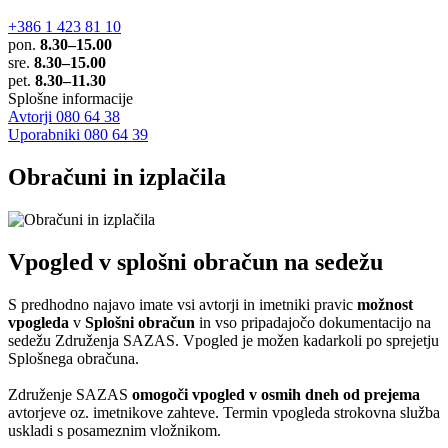
+386 1 423 81 10
pon.
8.30–15.00
sre.
8.30–15.00
pet.
8.30–11.30
Splošne informacije
Avtorji 080 64 38
Uporabniki 080 64 39
Obračuni in izplačila
Vpogled v splošni obračun na sedežu
S predhodno najavo imate vsi avtorji in imetniki pravic
možnost
vpogleda
v
Splošni obračun
in vso pripadajočo dokumentacijo na
sedežu Združenja SAZAS. Vpogled je možen kadarkoli po sprejetju
Splošnega obračuna.
Združenje SAZAS
omogoči vpogled v osmih dneh od prejema
avtorjeve oz. imetnikove zahteve. Termin vpogleda strokovna služba
uskladi s posameznim vložnikom.