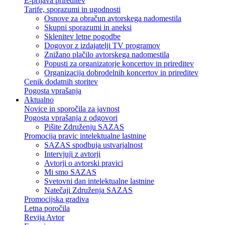
E-prijava prireditev
Tarife, sporazumi in ugodnosti
Osnove za obračun avtorskega nadomestila
Skupni sporazumi in aneksi
Sklenitev letne pogodbe
Dogovor z izdajatelji TV programov
Znižano plačilo avtorskega nadomestila
Popusti za organizatorje koncertov in prireditev
Organizacija dobrodelnih koncertov in prireditev
Cenik dodatnih storitev
Pogosta vprašanja
Aktualno
Novice in sporočila za javnost
Pogosta vprašanja z odgovori
Pišite Združenju SAZAS
Promocija pravic intelektualne lastnine
SAZAS spodbuja ustvarjalnost
Intervjuji z avtorji
Avtorji o avtorski pravici
Mi smo SAZAS
Svetovni dan intelektualne lastnine
Natečaji Združenja SAZAS
Promocijska gradiva
Letna poročila
Revija Avtor