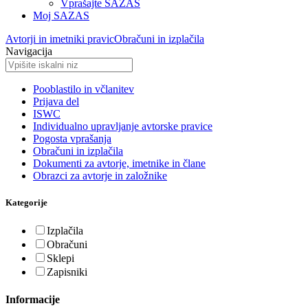
Vprašajte SAZAS
Moj SAZAS
Avtorji in imetniki pravic
Obračuni in izplačila
Navigacija
Pooblastilo in včlanitev
Prijava del
ISWC
Individualno upravljanje avtorske pravice
Pogosta vprašanja
Obračuni in izplačila
Dokumenti za avtorje, imetnike in člane
Obrazci za avtorje in založnike
Kategorije
Izplačila
Obračuni
Sklepi
Zapisniki
Informacije