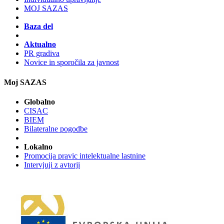
MOJ SAZAS
Baza del
Aktualno
PR gradiva
Novice in sporočila za javnost
Moj SAZAS
Globalno
CISAC
BIEM
Bilateralne pogodbe
Lokalno
Promocija pravic intelektualne lastnine
Intervjuji z avtorji