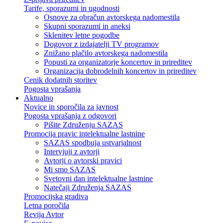
Tarife, sporazumi in ugodnosti
Osnove za obračun avtorskega nadomestila
Skupni sporazumi in aneksi
Sklenitev letne pogodbe
Dogovor z izdajatelji TV programov
Znižano plačilo avtorskega nadomestila
Popusti za organizatorje koncertov in prireditev
Organizacija dobrodelnih koncertov in prireditev
Cenik dodatnih storitev
Pogosta vprašanja
Aktualno
Novice in sporočila za javnost
Pogosta vprašanja z odgovori
Pišite Združenju SAZAS
Promocija pravic intelektualne lastnine
SAZAS spodbuja ustvarjalnost
Intervjuji z avtorji
Avtorji o avtorski pravici
Mi smo SAZAS
Svetovni dan intelektualne lastnine
Natečaji Združenja SAZAS
Promocijska gradiva
Letna poročila
Revija Avtor