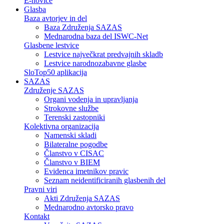
E-novice
Glasba
Baza avtorjev in del
Baza Združenja SAZAS
Mednarodna baza del ISWC-Net
Glasbene lestvice
Lestvice največkrat predvajnih skladb
Lestvice narodnozabavne glasbe
SloTop50 aplikacija
SAZAS
Združenje SAZAS
Organi vodenja in upravljanja
Strokovne službe
Terenski zastopniki
Kolektivna organizacija
Namenski skladi
Bilateralne pogodbe
Članstvo v CISAC
Članstvo v BIEM
Evidenca imetnikov pravic
Seznam neidentificiranih glasbenih del
Pravni viri
Akti Združenja SAZAS
Mednarodno avtorsko pravo
Kontakt