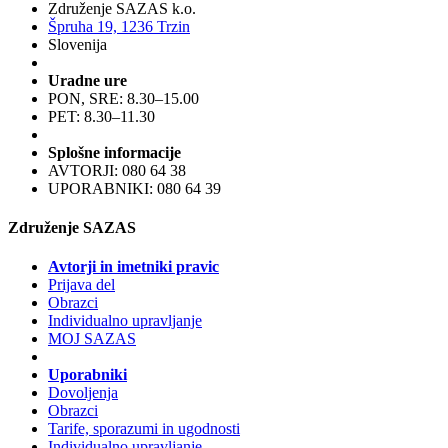
Združenje SAZAS k.o.
Špruha 19, 1236 Trzin
Slovenija
Uradne ure
PON, SRE: 8.30–15.00
PET: 8.30–11.30
Splošne informacije
AVTORJI: 080 64 38
UPORABNIKI: 080 64 39
Združenje SAZAS
Avtorji in imetniki pravic
Prijava del
Obrazci
Individualno upravljanje
MOJ SAZAS
Uporabniki
Dovoljenja
Obrazci
Tarife, sporazumi in ugodnosti
Individualno upravljanje