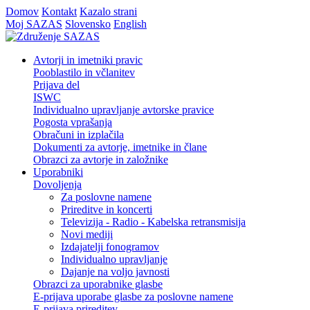
Domov
Kontakt
Kazalo strani
Moj SAZAS
Slovensko
English
Avtorji in imetniki pravic
Pooblastilo in včlanitev
Prijava del
ISWC
Individualno upravljanje avtorske pravice
Pogosta vprašanja
Obračuni in izplačila
Dokumenti za avtorje, imetnike in člane
Obrazci za avtorje in založnike
Uporabniki
Dovoljenja
Za poslovne namene
Prireditve in koncerti
Televizija - Radio - Kabelska retransmisija
Novi mediji
Izdajatelji fonogramov
Individualno upravljanje
Dajanje na voljo javnosti
Obrazci za uporabnike glasbe
E-prijava uporabe glasbe za poslovne namene
E-prijava prireditev