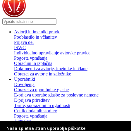
Avtorji in imetniki pravic
Pooblastilo in včlanitev
Prijava del
ISWC
Individualno upravljanje avtorske pravice
Pogosta vprašanja
Obračuni in izplačila
Dokumenti za avtorje, imetnike in člane
Obrazci za avtorje in založnike
Uporabniki
Dovoljenja
Obrazci za uporabnike glasbe
E-prijava uporabe glasbe za poslovne namene
E-prijava prireditev
Tarife, sporazumi in ugodnosti
Cenik dodatnih storitev
Pogosta vprašanja
Aktualno
Novice in sporočila za javnost
Naša spletna stran uporablja piškotke