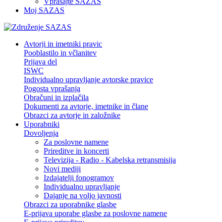
Vprašajte SAZAS
Moj SAZAS
Avtorji in imetniki pravic
Pooblastilo in včlanitev
Prijava del
ISWC
Individualno upravljanje avtorske pravice
Pogosta vprašanja
Obračuni in izplačila
Dokumenti za avtorje, imetnike in člane
Obrazci za avtorje in založnike
Uporabniki
Dovoljenja
Za poslovne namene
Prireditve in koncerti
Televizija - Radio - Kabelska retransmisija
Novi mediji
Izdajatelji fonogramov
Individualno upravljanje
Dajanje na voljo javnosti
Obrazci za uporabnike glasbe
E-prijava uporabe glasbe za poslovne namene