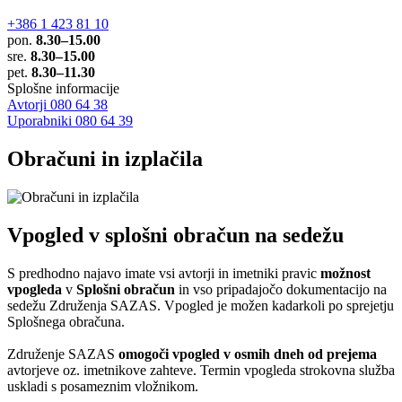
+386 1 423 81 10
pon.
8.30–15.00
sre.
8.30–15.00
pet.
8.30–11.30
Splošne informacije
Avtorji 080 64 38
Uporabniki 080 64 39
Obračuni in izplačila
Vpogled v splošni obračun na sedežu
S predhodno najavo imate vsi avtorji in imetniki pravic
možnost
vpogleda
v
Splošni obračun
in vso pripadajočo dokumentacijo na
sedežu Združenja SAZAS. Vpogled je možen kadarkoli po sprejetju
Splošnega obračuna.
Združenje SAZAS
omogoči vpogled v osmih dneh od prejema
avtorjeve oz. imetnikove zahteve. Termin vpogleda strokovna služba
uskladi s posameznim vložnikom.