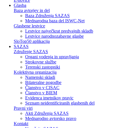
E-novice
Glasba
Baza avtorjev in del
Baza Združenja SAZAS
Mednarodna baza del ISWC-Net
Glasbene lestvice
Lestvice največkrat predvajnih skladb
Lestvice narodnozabavne glasbe
SloTop50 aplikacija
SAZAS
Združenje SAZAS
Organi vodenja in upravljanja
Strokovne službe
Terenski zastopniki
Kolektivna organizacija
Namenski skladi
Bilateralne pogodbe
Članstvo v CISAC
Članstvo v BIEM
Evidenca imetnikov pravic
Seznam neidentificiranih glasbenih del
Pravni viri
Akti Združenja SAZAS
Mednarodno avtorsko pravo
Kontakt