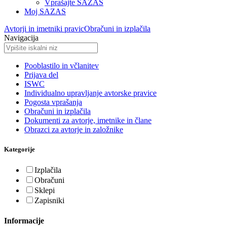
Vprašajte SAZAS
Moj SAZAS
Avtorji in imetniki pravic
Obračuni in izplačila
Navigacija
Pooblastilo in včlanitev
Prijava del
ISWC
Individualno upravljanje avtorske pravice
Pogosta vprašanja
Obračuni in izplačila
Dokumenti za avtorje, imetnike in člane
Obrazci za avtorje in založnike
Kategorije
Izplačila
Obračuni
Sklepi
Zapisniki
Informacije