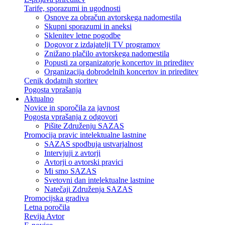
Tarife, sporazumi in ugodnosti
Osnove za obračun avtorskega nadomestila
Skupni sporazumi in aneksi
Sklenitev letne pogodbe
Dogovor z izdajatelji TV programov
Znižano plačilo avtorskega nadomestila
Popusti za organizatorje koncertov in prireditev
Organizacija dobrodelnih koncertov in prireditev
Cenik dodatnih storitev
Pogosta vprašanja
Aktualno
Novice in sporočila za javnost
Pogosta vprašanja z odgovori
Pišite Združenju SAZAS
Promocija pravic intelektualne lastnine
SAZAS spodbuja ustvarjalnost
Intervjuji z avtorji
Avtorji o avtorski pravici
Mi smo SAZAS
Svetovni dan intelektualne lastnine
Natečaji Združenja SAZAS
Promocijska gradiva
Letna poročila
Revija Avtor