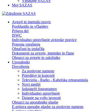
Vprašajte SAZAS
Moj SAZAS
Avtorji in imetniki pravic
Pooblastilo in včlanitev
Prijava del
ISWC
Individualno upravljanje avtorske pravice
Pogosta vprašanja
Obračuni in izplačila
Dokumenti za avtorje, imetnike in člane
Obrazci za avtorje in založnike
Uporabniki
Dovoljenja
Za poslovne namene
Prireditve in koncerti
Televizija - Radio - Kabelska retransmisija
Novi mediji
Izdajatelji fonogramov
Individualno upravljanje
Dajanje na voljo javnosti
Obrazci za uporabnike glasbe
E-prijava uporabe glasbe za poslovne namene