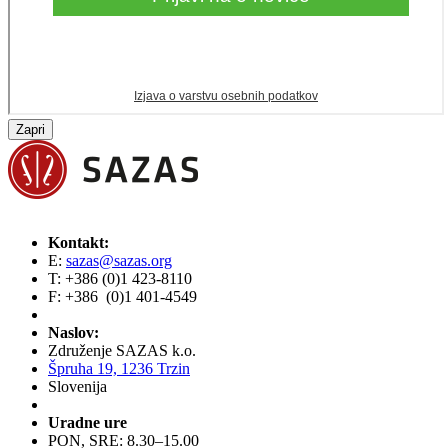
Zapri
Kontakt:
E:
sazas@sazas.org
T: +386 (0)1 423-8110
F: +386 (0)1 401-4549
Naslov:
Združenje SAZAS k.o.
Špruha 19, 1236 Trzin
Slovenija
Uradne ure
PON, SRE: 8.30–15.00