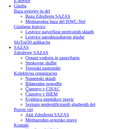
E-novice
Glasba
Baza avtorjev in del
Baza Združenja SAZAS
Mednarodna baza del ISWC-Net
Glasbene lestvice
Lestvice največkrat predvajnih skladb
Lestvice narodnozabavne glasbe
SloTop50 aplikacija
SAZAS
Združenje SAZAS
Organi vodenja in upravljanja
Strokovne službe
Terenski zastopniki
Kolektivna organizacija
Namenski skladi
Bilateralne pogodbe
Članstvo v CISAC
Članstvo v BIEM
Evidenca imetnikov pravic
Seznam neidentificiranih glasbenih del
Pravni viri
Akti Združenja SAZAS
Mednarodno avtorsko pravo
Kontakt