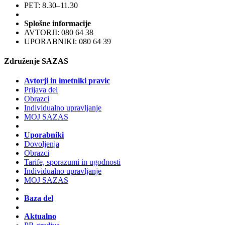
PET: 8.30–11.30
Splošne informacije
AVTORJI: 080 64 38
UPORABNIKI: 080 64 39
Združenje SAZAS
Avtorji in imetniki pravic
Prijava del
Obrazci
Individualno upravljanje
MOJ SAZAS
Uporabniki
Dovoljenja
Obrazci
Tarife, sporazumi in ugodnosti
Individualno upravljanje
MOJ SAZAS
Baza del
Aktualno