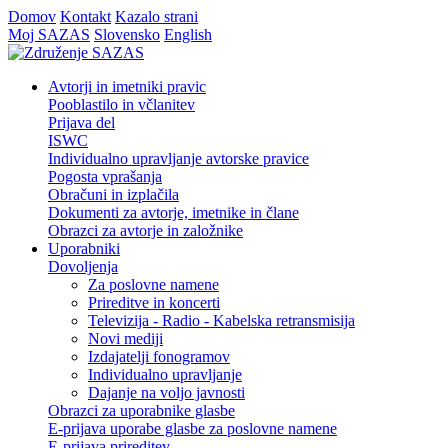
Domov
Kontakt
Kazalo strani
Moj SAZAS
Slovensko
English
Avtorji in imetniki pravic
Pooblastilo in včlanitev
Prijava del
ISWC
Individualno upravljanje avtorske pravice
Pogosta vprašanja
Obračuni in izplačila
Dokumenti za avtorje, imetnike in člane
Obrazci za avtorje in založnike
Uporabniki
Dovoljenja
Za poslovne namene
Prireditve in koncerti
Televizija - Radio - Kabelska retransmisija
Novi mediji
Izdajatelji fonogramov
Individualno upravljanje
Dajanje na voljo javnosti
Obrazci za uporabnike glasbe
E-prijava uporabe glasbe za poslovne namene
E-prijava prireditev