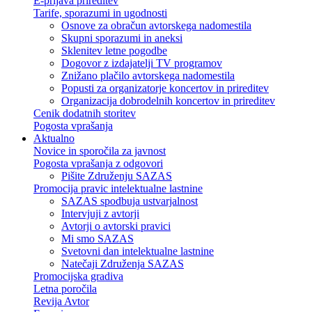
E-prijava prireditev
Tarife, sporazumi in ugodnosti
Osnove za obračun avtorskega nadomestila
Skupni sporazumi in aneksi
Sklenitev letne pogodbe
Dogovor z izdajatelji TV programov
Znižano plačilo avtorskega nadomestila
Popusti za organizatorje koncertov in prireditev
Organizacija dobrodelnih koncertov in prireditev
Cenik dodatnih storitev
Pogosta vprašanja
Aktualno
Novice in sporočila za javnost
Pogosta vprašanja z odgovori
Pišite Združenju SAZAS
Promocija pravic intelektualne lastnine
SAZAS spodbuja ustvarjalnost
Intervjuji z avtorji
Avtorji o avtorski pravici
Mi smo SAZAS
Svetovni dan intelektualne lastnine
Natečaji Združenja SAZAS
Promocijska gradiva
Letna poročila
Revija Avtor