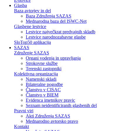
E-novice
Glasba
Baza avtorjev in del
Baza Združenja SAZAS
Mednarodna baza del ISWC-Net
Glasbene lestvice
Lestvice največkrat predvajnih skladb
Lestvice narodnozabavne glasbe
SloTop50 aplikacija
SAZAS
Združenje SAZAS
Organi vodenja in upravljanja
Strokovne službe
Terenski zastopniki
Kolektivna organizacija
Namenski skladi
Bilateralne pogodbe
Članstvo v CISAC
Članstvo v BIEM
Evidenca imetnikov pravic
Seznam neidentificiranih glasbenih del
Pravni viri
Akti Združenja SAZAS
Mednarodno avtorsko pravo
Kontakt