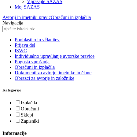
Vprašajte SAZAS
Moj SAZAS
Avtorji in imetniki pravic
Obračuni in izplačila
Navigacija
Pooblastilo in včlanitev
Prijava del
ISWC
Individualno upravljanje avtorske pravice
Pogosta vprašanja
Obračuni in izplačila
Dokumenti za avtorje, imetnike in člane
Obrazci za avtorje in založnike
Kategorije
Izplačila
Obračuni
Sklepi
Zapisniki
Informacije