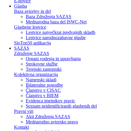
E-novice
Glasba
Baza avtorjev in del
Baza Združenja SAZAS
Mednarodna baza del ISWC-Net
Glasbene lestvice
Lestvice največkrat predvajnih skladb
Lestvice narodnozabavne glasbe
SloTop50 aplikacija
SAZAS
Združenje SAZAS
Organi vodenja in upravljanja
Strokovne službe
Terenski zastopniki
Kolektivna organizacija
Namenski skladi
Bilateralne pogodbe
Članstvo v CISAC
Članstvo v BIEM
Evidenca imetnikov pravic
Seznam neidentificiranih glasbenih del
Pravni viri
Akti Združenja SAZAS
Mednarodno avtorsko pravo
Kontakt