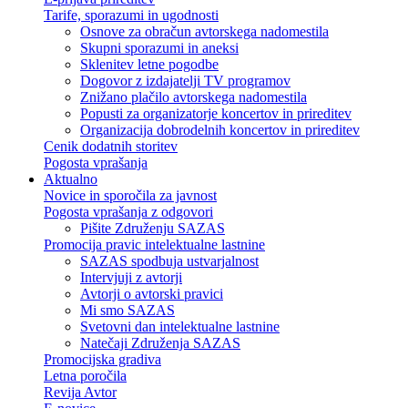
Tarife, sporazumi in ugodnosti
Osnove za obračun avtorskega nadomestila
Skupni sporazumi in aneksi
Sklenitev letne pogodbe
Dogovor z izdajatelji TV programov
Znižano plačilo avtorskega nadomestila
Popusti za organizatorje koncertov in prireditev
Organizacija dobrodelnih koncertov in prireditev
Cenik dodatnih storitev
Pogosta vprašanja
Aktualno
Novice in sporočila za javnost
Pogosta vprašanja z odgovori
Pišite Združenju SAZAS
Promocija pravic intelektualne lastnine
SAZAS spodbuja ustvarjalnost
Intervjuji z avtorji
Avtorji o avtorski pravici
Mi smo SAZAS
Svetovni dan intelektualne lastnine
Natečaji Združenja SAZAS
Promocijska gradiva
Letna poročila
Revija Avtor