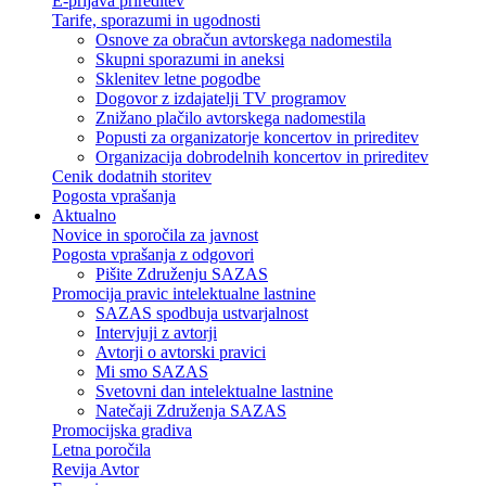
E-prijava prireditev
Tarife, sporazumi in ugodnosti
Osnove za obračun avtorskega nadomestila
Skupni sporazumi in aneksi
Sklenitev letne pogodbe
Dogovor z izdajatelji TV programov
Znižano plačilo avtorskega nadomestila
Popusti za organizatorje koncertov in prireditev
Organizacija dobrodelnih koncertov in prireditev
Cenik dodatnih storitev
Pogosta vprašanja
Aktualno
Novice in sporočila za javnost
Pogosta vprašanja z odgovori
Pišite Združenju SAZAS
Promocija pravic intelektualne lastnine
SAZAS spodbuja ustvarjalnost
Intervjuji z avtorji
Avtorji o avtorski pravici
Mi smo SAZAS
Svetovni dan intelektualne lastnine
Natečaji Združenja SAZAS
Promocijska gradiva
Letna poročila
Revija Avtor