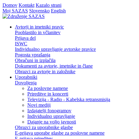
Domov
Kontakt
Kazalo strani
Moj SAZAS
Slovensko
English
Avtorji in imetniki pravic
Pooblastilo in včlanitev
Prijava del
ISWC
Individualno upravljanje avtorske pravice
Pogosta vprašanja
Obračuni in izplačila
Dokumenti za avtorje, imetnike in člane
Obrazci za avtorje in založnike
Uporabniki
Dovoljenja
Za poslovne namene
Prireditve in koncerti
Televizija - Radio - Kabelska retransmisija
Novi mediji
Izdajatelji fonogramov
Individualno upravljanje
Dajanje na voljo javnosti
Obrazci za uporabnike glasbe
E-prijava uporabe glasbe za poslovne namene
E-prijava prireditev