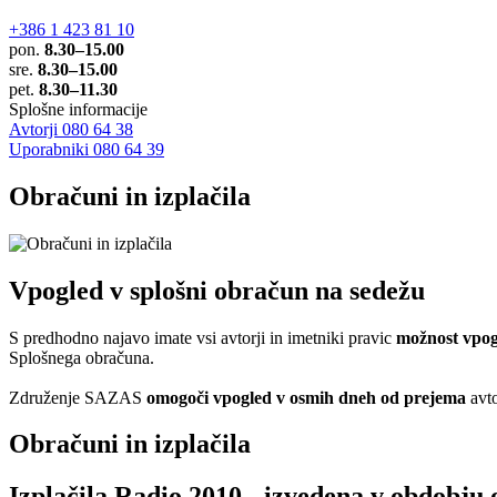
+386 1 423 81 10
pon.
8.30–15.00
sre.
8.30–15.00
pet.
8.30–11.30
Splošne informacije
Avtorji 080 64 38
Uporabniki 080 64 39
Obračuni in izplačila
Vpogled v splošni obračun na sedežu
S predhodno najavo imate vsi avtorji in imetniki pravic
možnost vpog
Splošnega obračuna.
Združenje SAZAS
omogoči vpogled v osmih dneh od prejema
avto
Obračuni in izplačila
Izplačila Radio 2010 - izvedena v obdobju o