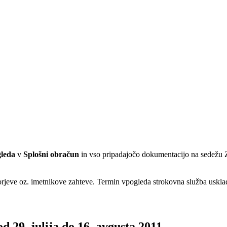
leda
v
Splošni obračun
in vso pripadajočo dokumentacijo na sedežu 
rjeve oz. imetnikove zahteve. Termin vpogleda strokovna služba uskl
d 29. julija do 16. avgusta 2011