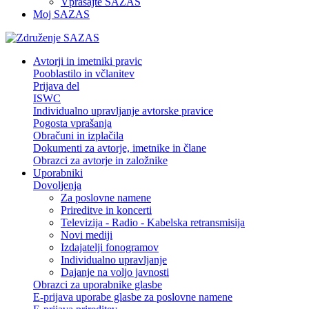
Vprašajte SAZAS
Moj SAZAS
Avtorji in imetniki pravic
Pooblastilo in včlanitev
Prijava del
ISWC
Individualno upravljanje avtorske pravice
Pogosta vprašanja
Obračuni in izplačila
Dokumenti za avtorje, imetnike in člane
Obrazci za avtorje in založnike
Uporabniki
Dovoljenja
Za poslovne namene
Prireditve in koncerti
Televizija - Radio - Kabelska retransmisija
Novi mediji
Izdajatelji fonogramov
Individualno upravljanje
Dajanje na voljo javnosti
Obrazci za uporabnike glasbe
E-prijava uporabe glasbe za poslovne namene