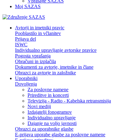
Vprašajte SAZAS
Moj SAZAS
Avtorji in imetniki pravic
Pooblastilo in včlanitev
Prijava del
ISWC
Individualno upravljanje avtorske pravice
Pogosta vprašanja
Obračuni in izplačila
Dokumenti za avtorje, imetnike in člane
Obrazci za avtorje in založnike
Uporabniki
Dovoljenja
Za poslovne namene
Prireditve in koncerti
Televizija - Radio - Kabelska retransmisija
Novi mediji
Izdajatelji fonogramov
Individualno upravljanje
Dajanje na voljo javnosti
Obrazci za uporabnike glasbe
E-prijava uporabe glasbe za poslovne namene