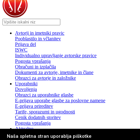
Avtorji in imetniki pravic
Pooblastilo in včlanitev
Prijava del
ISWC
Individualno upravljanje avtorske pravice
Pogosta vprašanja
Obračuni in izplačila
Dokumenti za avtorje, imetnike in člane
Obrazci za avtorje in založnike
Uporabniki
Dovoljenja
Obrazci za uporabnike glasbe
E-prijava uporabe glasbe za poslovne namene
E-prijava prireditev
Tarife, sporazumi in ugodnosti
Cenik dodatnih storitev
Pogosta vprašanja
Aktualno
Novice in sporočila za javnost
Naša spletna stran uporablja piškotke
Pogosta vprašanja z odgovori