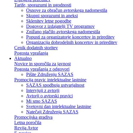
Tarife, sporazumi in ugodnosti
Osnove za obračun avtorskega nadomestila
Skupni sporazumi in aneksi
Sklenitev letne pogodbe
Dogovor z izdajatelji TV programov
Znižano plačilo avtorskega nadomestila
Popusti za organizatorje koncertov in prireditev
Organizacija dobrodelnih koncertov in prireditev
Cenik dodatnih storitev
Pogosta vprašanja
Aktualno
Novice in sporočila za javnost
Pogosta vprašanja z odgovori
Pišite Združenju SAZAS
Promocija pravic intelektualne lastnine
SAZAS spodbuja ustvarjalnost
Intervjuji z avtorji
Avtorji o avtorski pravici
Mi smo SAZAS
Svetovni dan intelektualne lastnine
Natečaji Združenja SAZAS
Promocijska gradiva
Letna poročila
Revija Avtor