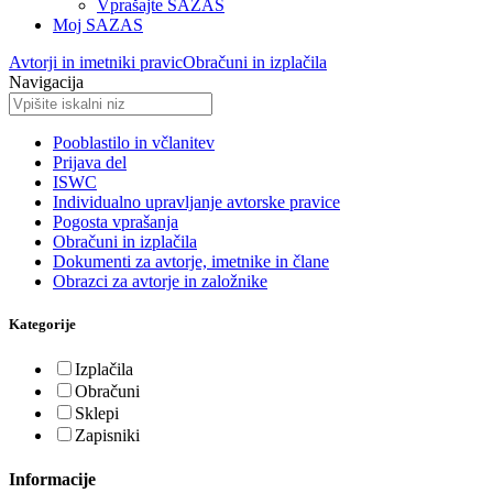
Vprašajte SAZAS
Moj SAZAS
Avtorji in imetniki pravic
Obračuni in izplačila
Navigacija
Pooblastilo in včlanitev
Prijava del
ISWC
Individualno upravljanje avtorske pravice
Pogosta vprašanja
Obračuni in izplačila
Dokumenti za avtorje, imetnike in člane
Obrazci za avtorje in založnike
Kategorije
Izplačila
Obračuni
Sklepi
Zapisniki
Informacije