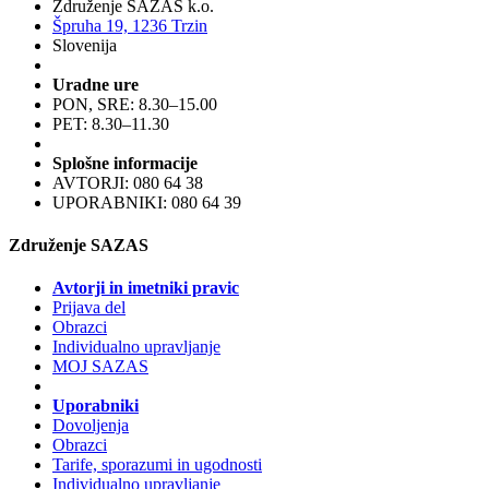
Združenje SAZAS k.o.
Špruha 19, 1236 Trzin
Slovenija
Uradne ure
PON, SRE: 8.30–15.00
PET: 8.30–11.30
Splošne informacije
AVTORJI: 080 64 38
UPORABNIKI: 080 64 39
Združenje SAZAS
Avtorji in imetniki pravic
Prijava del
Obrazci
Individualno upravljanje
MOJ SAZAS
Uporabniki
Dovoljenja
Obrazci
Tarife, sporazumi in ugodnosti
Individualno upravljanje