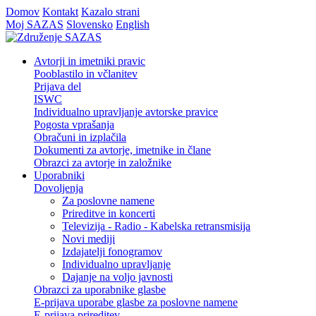
Domov
Kontakt
Kazalo strani
Moj SAZAS
Slovensko
English
Avtorji in imetniki pravic
Pooblastilo in včlanitev
Prijava del
ISWC
Individualno upravljanje avtorske pravice
Pogosta vprašanja
Obračuni in izplačila
Dokumenti za avtorje, imetnike in člane
Obrazci za avtorje in založnike
Uporabniki
Dovoljenja
Za poslovne namene
Prireditve in koncerti
Televizija - Radio - Kabelska retransmisija
Novi mediji
Izdajatelji fonogramov
Individualno upravljanje
Dajanje na voljo javnosti
Obrazci za uporabnike glasbe
E-prijava uporabe glasbe za poslovne namene
E-prijava prireditev