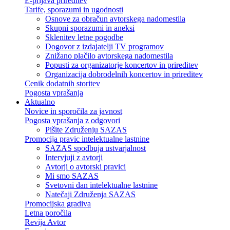
E-prijava prireditev
Tarife, sporazumi in ugodnosti
Osnove za obračun avtorskega nadomestila
Skupni sporazumi in aneksi
Sklenitev letne pogodbe
Dogovor z izdajatelji TV programov
Znižano plačilo avtorskega nadomestila
Popusti za organizatorje koncertov in prireditev
Organizacija dobrodelnih koncertov in prireditev
Cenik dodatnih storitev
Pogosta vprašanja
Aktualno
Novice in sporočila za javnost
Pogosta vprašanja z odgovori
Pišite Združenju SAZAS
Promocija pravic intelektualne lastnine
SAZAS spodbuja ustvarjalnost
Intervjuji z avtorji
Avtorji o avtorski pravici
Mi smo SAZAS
Svetovni dan intelektualne lastnine
Natečaji Združenja SAZAS
Promocijska gradiva
Letna poročila
Revija Avtor