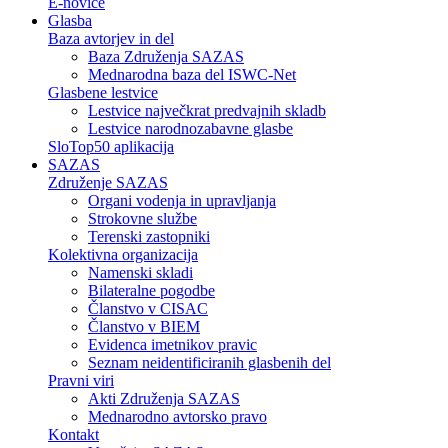
E-novice
Glasba
Baza avtorjev in del
Baza Združenja SAZAS
Mednarodna baza del ISWC-Net
Glasbene lestvice
Lestvice največkrat predvajnih skladb
Lestvice narodnozabavne glasbe
SloTop50 aplikacija
SAZAS
Združenje SAZAS
Organi vodenja in upravljanja
Strokovne službe
Terenski zastopniki
Kolektivna organizacija
Namenski skladi
Bilateralne pogodbe
Članstvo v CISAC
Članstvo v BIEM
Evidenca imetnikov pravic
Seznam neidentificiranih glasbenih del
Pravni viri
Akti Združenja SAZAS
Mednarodno avtorsko pravo
Kontakt