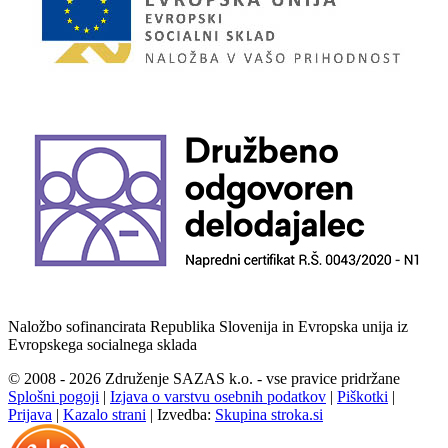
Naložbo sofinancirata Republika Slovenija in Evropska unija iz
Evropskega socialnega sklada
© 2008 - 2026 Združenje SAZAS k.o. - vse pravice pridržane
Splošni pogoji
|
Izjava o varstvu osebnih podatkov
|
Piškotki
|
Prijava
|
Kazalo strani
|
Izvedba:
Skupina stroka.si