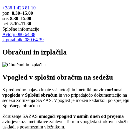
+386 1 423 81 10
pon.
8.30–15.00
sre.
8.30–15.00
pet.
8.30–11.30
Splošne informacije
Avtorji 080 64 38
Uporabniki 080 64 39
Obračuni in izplačila
Vpogled v splošni obračun na sedežu
S predhodno najavo imate vsi avtorji in imetniki pravic
možnost
vpogleda
v
Splošni obračun
in vso pripadajočo dokumentacijo na
sedežu Združenja SAZAS. Vpogled je možen kadarkoli po sprejetju
Splošnega obračuna.
Združenje SAZAS
omogoči vpogled v osmih dneh od prejema
avtorjeve oz. imetnikove zahteve. Termin vpogleda strokovna služba
uskladi s posameznim vložnikom.