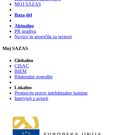
MOJ SAZAS
Baza del
Aktualno
PR gradiva
Novice in sporočila za javnost
Moj SAZAS
Globalno
CISAC
BIEM
Bilateralne pogodbe
Lokalno
Promocija pravic intelektualne lastnine
Intervjuji z avtorji