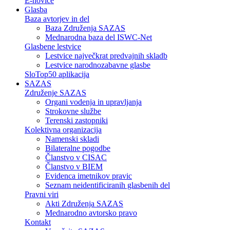
E-novice
Glasba
Baza avtorjev in del
Baza Združenja SAZAS
Mednarodna baza del ISWC-Net
Glasbene lestvice
Lestvice največkrat predvajnih skladb
Lestvice narodnozabavne glasbe
SloTop50 aplikacija
SAZAS
Združenje SAZAS
Organi vodenja in upravljanja
Strokovne službe
Terenski zastopniki
Kolektivna organizacija
Namenski skladi
Bilateralne pogodbe
Članstvo v CISAC
Članstvo v BIEM
Evidenca imetnikov pravic
Seznam neidentificiranih glasbenih del
Pravni viri
Akti Združenja SAZAS
Mednarodno avtorsko pravo
Kontakt