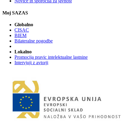
Novice in sporočila za javnost
Moj SAZAS
Globalno
CISAC
BIEM
Bilateralne pogodbe
Lokalno
Promocija pravic intelektualne lastnine
Intervjuji z avtorji