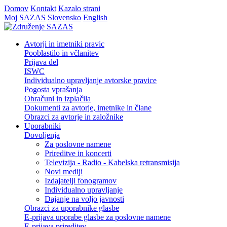
Domov
Kontakt
Kazalo strani
Moj SAZAS
Slovensko
English
Avtorji in imetniki pravic
Pooblastilo in včlanitev
Prijava del
ISWC
Individualno upravljanje avtorske pravice
Pogosta vprašanja
Obračuni in izplačila
Dokumenti za avtorje, imetnike in člane
Obrazci za avtorje in založnike
Uporabniki
Dovoljenja
Za poslovne namene
Prireditve in koncerti
Televizija - Radio - Kabelska retransmisija
Novi mediji
Izdajatelji fonogramov
Individualno upravljanje
Dajanje na voljo javnosti
Obrazci za uporabnike glasbe
E-prijava uporabe glasbe za poslovne namene
E-prijava prireditev