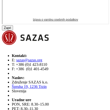
Zapri
Kontakt:
E:
sazas@sazas.org
T: +386 (0)1 423-8110
F: +386 (0)1 401-4549
Naslov:
Združenje SAZAS k.o.
Špruha 19, 1236 Trzin
Slovenija
Uradne ure
PON, SRE: 8.30–15.00
PET: 8.30–11.30