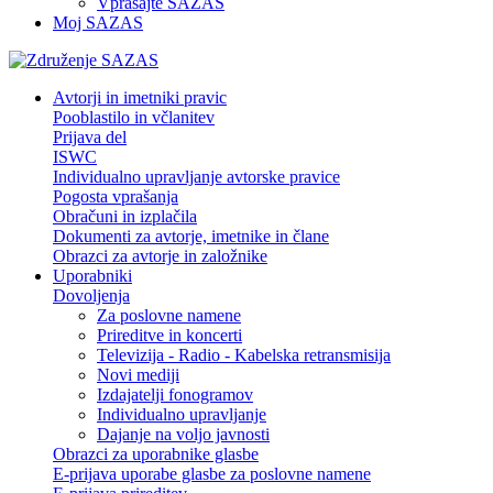
Vprašajte SAZAS
Moj SAZAS
Avtorji in imetniki pravic
Pooblastilo in včlanitev
Prijava del
ISWC
Individualno upravljanje avtorske pravice
Pogosta vprašanja
Obračuni in izplačila
Dokumenti za avtorje, imetnike in člane
Obrazci za avtorje in založnike
Uporabniki
Dovoljenja
Za poslovne namene
Prireditve in koncerti
Televizija - Radio - Kabelska retransmisija
Novi mediji
Izdajatelji fonogramov
Individualno upravljanje
Dajanje na voljo javnosti
Obrazci za uporabnike glasbe
E-prijava uporabe glasbe za poslovne namene