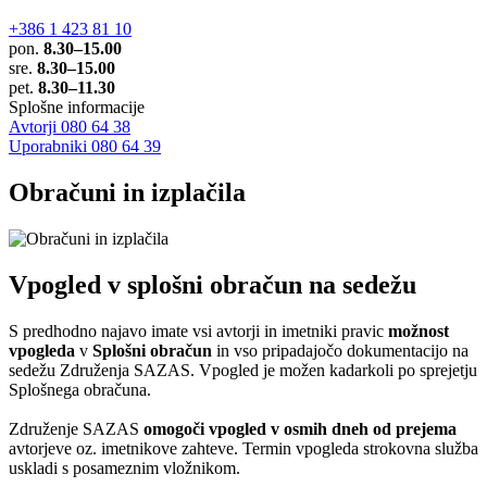
+386 1 423 81 10
pon.
8.30–15.00
sre.
8.30–15.00
pet.
8.30–11.30
Splošne informacije
Avtorji 080 64 38
Uporabniki 080 64 39
Obračuni in izplačila
Vpogled v splošni obračun na sedežu
S predhodno najavo imate vsi avtorji in imetniki pravic
možnost
vpogleda
v
Splošni obračun
in vso pripadajočo dokumentacijo na
sedežu Združenja SAZAS. Vpogled je možen kadarkoli po sprejetju
Splošnega obračuna.
Združenje SAZAS
omogoči vpogled v osmih dneh od prejema
avtorjeve oz. imetnikove zahteve. Termin vpogleda strokovna služba
uskladi s posameznim vložnikom.