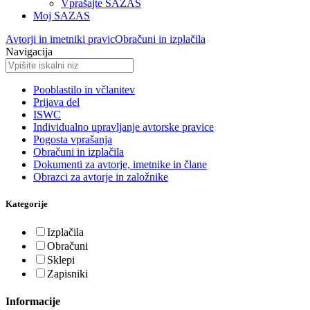
Vprašajte SAZAS
Moj SAZAS
Avtorji in imetniki pravic
Obračuni in izplačila
Navigacija
Pooblastilo in včlanitev
Prijava del
ISWC
Individualno upravljanje avtorske pravice
Pogosta vprašanja
Obračuni in izplačila
Dokumenti za avtorje, imetnike in člane
Obrazci za avtorje in založnike
Kategorije
Izplačila
Obračuni
Sklepi
Zapisniki
Informacije