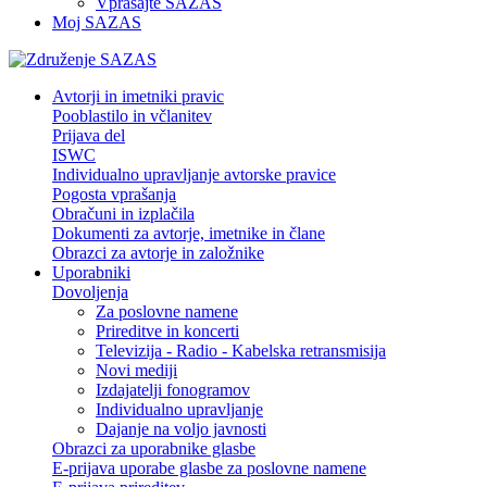
Vprašajte SAZAS
Moj SAZAS
Avtorji in imetniki pravic
Pooblastilo in včlanitev
Prijava del
ISWC
Individualno upravljanje avtorske pravice
Pogosta vprašanja
Obračuni in izplačila
Dokumenti za avtorje, imetnike in člane
Obrazci za avtorje in založnike
Uporabniki
Dovoljenja
Za poslovne namene
Prireditve in koncerti
Televizija - Radio - Kabelska retransmisija
Novi mediji
Izdajatelji fonogramov
Individualno upravljanje
Dajanje na voljo javnosti
Obrazci za uporabnike glasbe
E-prijava uporabe glasbe za poslovne namene