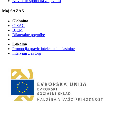
Novice in sporočila za javnost
Moj SAZAS
Globalno
CISAC
BIEM
Bilateralne pogodbe
Lokalno
Promocija pravic intelektualne lastnine
Intervjuji z avtorji