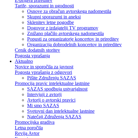
E-prijava prireditev
Tarife, sporazumi in ugodnosti
Osnove za obračun avtorskega nadomestila
Skupni sporazumi in aneksi
Sklenitev letne pogodbe
Dogovor z izdajatelji TV programov
Znižano plačilo avtorskega nadomestila
Popusti za organizatorje koncertov in prireditev
Organizacija dobrodelnih koncertov in prireditev
Cenik dodatnih storitev
Pogosta vprašanja
Aktualno
Novice in sporočila za javnost
Pogosta vprašanja z odgovori
Pišite Združenju SAZAS
Promocija pravic intelektualne lastnine
SAZAS spodbuja ustvarjalnost
Intervjuji z avtorji
Avtorji o avtorski pravici
Mi smo SAZAS
Svetovni dan intelektualne lastnine
Natečaji Združenja SAZAS
Promocijska gradiva
Letna poročila
Revija Avtor