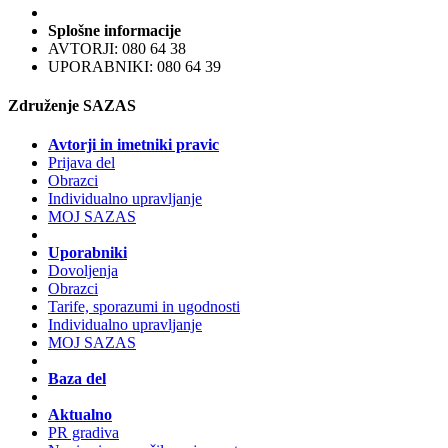
Splošne informacije
AVTORJI: 080 64 38
UPORABNIKI: 080 64 39
Združenje SAZAS
Avtorji in imetniki pravic
Prijava del
Obrazci
Individualno upravljanje
MOJ SAZAS
Uporabniki
Dovoljenja
Obrazci
Tarife, sporazumi in ugodnosti
Individualno upravljanje
MOJ SAZAS
Baza del
Aktualno
PR gradiva