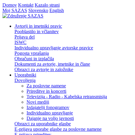
Domov
Kontakt
Kazalo strani
Moj SAZAS
Slovensko
English
Avtorji in imetniki pravic
Pooblastilo in včlanitev
Prijava del
ISWC
Individualno upravljanje avtorske pravice
Pogosta vprašanja
Obračuni in izplačila
Dokumenti za avtorje, imetnike in člane
Obrazci za avtorje in založnike
Uporabniki
Dovoljenja
Za poslovne namene
Prireditve in koncerti
Televizija - Radio - Kabelska retransmisija
Novi mediji
Izdajatelji fonogramov
Individualno upravljanje
Dajanje na voljo javnosti
Obrazci za uporabnike glasbe
E-prijava uporabe glasbe za poslovne namene
E-prijava prireditev