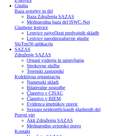
E-novice
Glasba
Baza avtorjev in del
Baza Združenja SAZAS
Mednarodna baza del ISWC-Net
Glasbene lestvice
Lestvice največkrat predvajnih skladb
Lestvice narodnozabavne glasbe
SloTop50 aplikacija
SAZAS
Združenje SAZAS
Organi vodenja in upravljanja
Strokovne službe
Terenski zastopniki
Kolektivna organizacija
Namenski skladi
Bilateralne pogodbe
Članstvo v CISAC
Članstvo v BIEM
Evidenca imetnikov pravic
Seznam neidentificiranih glasbenih del
Pravni viri
Akti Združenja SAZAS
Mednarodno avtorsko pravo
Kontakt