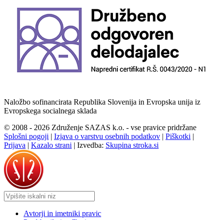
Naložbo sofinancirata Republika Slovenija in Evropska unija iz
Evropskega socialnega sklada
© 2008 - 2026 Združenje SAZAS k.o. - vse pravice pridržane
Splošni pogoji
|
Izjava o varstvu osebnih podatkov
|
Piškotki
|
Prijava
|
Kazalo strani
|
Izvedba:
Skupina stroka.si
Avtorji in imetniki pravic