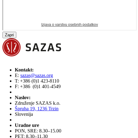
Zapri
Kontakt:
E:
sazas@sazas.org
T: +386 (0)1 423-8110
F: +386 (0)1 401-4549
Naslov:
Združenje SAZAS k.o.
Špruha 19, 1236 Trzin
Slovenija
Uradne ure
PON, SRE: 8.30–15.00
PET: 8.30–11.30