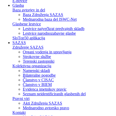
E-novice
Glasba
Baza avtorjev in del
Baza Združenja SAZAS
Mednarodna baza del ISWC-Net
Glasbene lestvice
Lestvice največkrat predvajnih skladb
Lestvice narodnozabavne glasbe
SloTop50 aplikacija
SAZAS
Združenje SAZAS
Organi vodenja in upravljanja
Strokovne službe
Terenski zastopniki
Kolektivna organizacija
Namenski skladi
Bilateralne pogodbe
Članstvo v CISAC
Članstvo v BIEM
Evidenca imetnikov pravic
Seznam neidentificiranih glasbenih del
Pravni viri
Akti Združenja SAZAS
Mednarodno avtorsko pravo
Kontakt