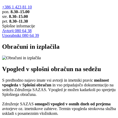
+386 1 423 81 10
pon.
8.30–15.00
sre.
8.30–15.00
pet.
8.30–11.30
Splošne informacije
Avtorji 080 64 38
Uporabniki 080 64 39
Obračuni in izplačila
Vpogled v splošni obračun na sedežu
S predhodno najavo imate vsi avtorji in imetniki pravic
možnost
vpogleda
v
Splošni obračun
in vso pripadajočo dokumentacijo na
sedežu Združenja SAZAS. Vpogled je možen kadarkoli po sprejetju
Splošnega obračuna.
Združenje SAZAS
omogoči vpogled v osmih dneh od prejema
avtorjeve oz. imetnikove zahteve. Termin vpogleda strokovna služba
uskladi s posameznim vložnikom.