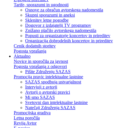
Tarife, sporazumi in ugodnosti
Osnove za obračun avtorskega nadomestila
Skupni sporazumi in aneksi
Sklenitev letne pogodbe
Dogovor z izdajatelji TV programov
Znižano plačilo avtorskega nadomestila
Popusti za organizatorje koncertov in prireditev
Organizacija dobrodelnih koncertov in prireditev
Cenik dodatnih storitev
Pogosta vprašanja
Aktualno
Novice in sporočila za javnost
Pogosta vprašanja z odgovori
Pišite Združenju SAZAS
Promocija pravic intelektualne lastnine
SAZAS spodbuja ustvarjalnost
Intervjuji z avtorji
Avtorji o avtorski pravici
Mi smo SAZAS
Svetovni dan intelektualne lastnine
Natečaji Združenja SAZAS
Promocijska gradiva
Letna poročila
Revija Avtor