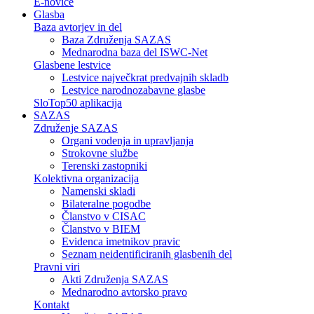
E-novice
Glasba
Baza avtorjev in del
Baza Združenja SAZAS
Mednarodna baza del ISWC-Net
Glasbene lestvice
Lestvice največkrat predvajnih skladb
Lestvice narodnozabavne glasbe
SloTop50 aplikacija
SAZAS
Združenje SAZAS
Organi vodenja in upravljanja
Strokovne službe
Terenski zastopniki
Kolektivna organizacija
Namenski skladi
Bilateralne pogodbe
Članstvo v CISAC
Članstvo v BIEM
Evidenca imetnikov pravic
Seznam neidentificiranih glasbenih del
Pravni viri
Akti Združenja SAZAS
Mednarodno avtorsko pravo
Kontakt