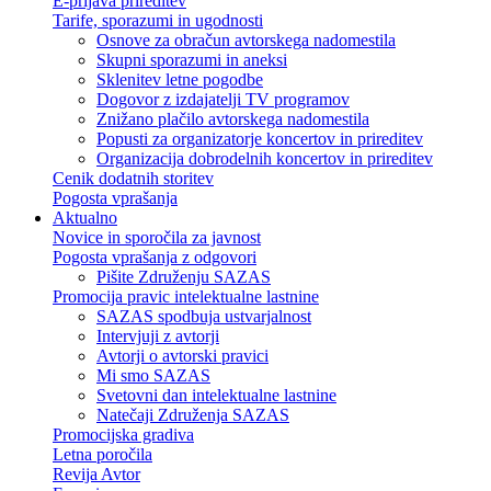
E-prijava prireditev
Tarife, sporazumi in ugodnosti
Osnove za obračun avtorskega nadomestila
Skupni sporazumi in aneksi
Sklenitev letne pogodbe
Dogovor z izdajatelji TV programov
Znižano plačilo avtorskega nadomestila
Popusti za organizatorje koncertov in prireditev
Organizacija dobrodelnih koncertov in prireditev
Cenik dodatnih storitev
Pogosta vprašanja
Aktualno
Novice in sporočila za javnost
Pogosta vprašanja z odgovori
Pišite Združenju SAZAS
Promocija pravic intelektualne lastnine
SAZAS spodbuja ustvarjalnost
Intervjuji z avtorji
Avtorji o avtorski pravici
Mi smo SAZAS
Svetovni dan intelektualne lastnine
Natečaji Združenja SAZAS
Promocijska gradiva
Letna poročila
Revija Avtor