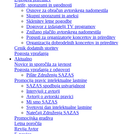
Tarife, sporazumi in ugodnosti
Osnove za obračun avtorskega nadomestila
Skupni sporazumi in aneksi
Sklenitev letne pogodbe
Dogovor z izdajatelji TV programov
Znižano plačilo avtorskega nadomestila
Popusti za organizatorje koncertov in prireditev
Organizacija dobrodelnih koncertov in prireditev
Cenik dodatnih storitev
Pogosta vprašanja
Aktualno
Novice in sporočila za javnost
Pogosta vprašanja z odgovori
Pišite Združenju SAZAS
Promocija pravic intelektualne lastnine
SAZAS spodbuja ustvarjalnost
Intervjuji z avtorji
Avtorji o avtorski pravici
Mi smo SAZAS
Svetovni dan intelektualne lastnine
Natečaji Združenja SAZAS
Promocijska gradiva
Letna poročila
Revija Avtor