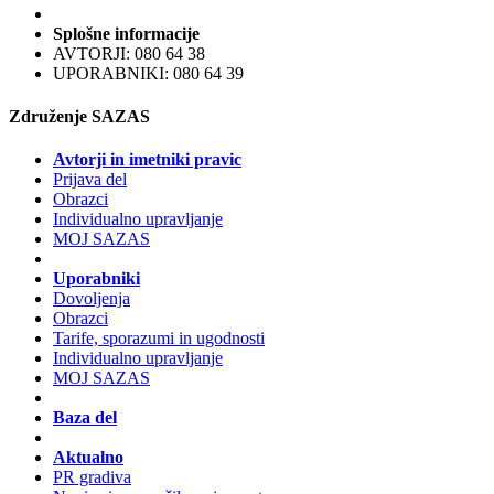
Splošne informacije
AVTORJI: 080 64 38
UPORABNIKI: 080 64 39
Združenje SAZAS
Avtorji in imetniki pravic
Prijava del
Obrazci
Individualno upravljanje
MOJ SAZAS
Uporabniki
Dovoljenja
Obrazci
Tarife, sporazumi in ugodnosti
Individualno upravljanje
MOJ SAZAS
Baza del
Aktualno
PR gradiva