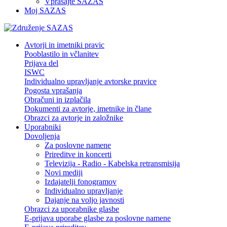
Vprašajte SAZAS
Moj SAZAS
Avtorji in imetniki pravic
Pooblastilo in včlanitev
Prijava del
ISWC
Individualno upravljanje avtorske pravice
Pogosta vprašanja
Obračuni in izplačila
Dokumenti za avtorje, imetnike in člane
Obrazci za avtorje in založnike
Uporabniki
Dovoljenja
Za poslovne namene
Prireditve in koncerti
Televizija - Radio - Kabelska retransmisija
Novi mediji
Izdajatelji fonogramov
Individualno upravljanje
Dajanje na voljo javnosti
Obrazci za uporabnike glasbe
E-prijava uporabe glasbe za poslovne namene