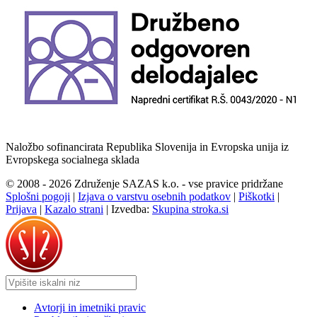
Naložbo sofinancirata Republika Slovenija in Evropska unija iz
Evropskega socialnega sklada
© 2008 - 2026 Združenje SAZAS k.o. - vse pravice pridržane
Splošni pogoji
|
Izjava o varstvu osebnih podatkov
|
Piškotki
|
Prijava
|
Kazalo strani
|
Izvedba:
Skupina stroka.si
Avtorji in imetniki pravic