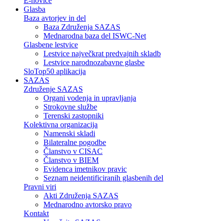
E-novice
Glasba
Baza avtorjev in del
Baza Združenja SAZAS
Mednarodna baza del ISWC-Net
Glasbene lestvice
Lestvice največkrat predvajnih skladb
Lestvice narodnozabavne glasbe
SloTop50 aplikacija
SAZAS
Združenje SAZAS
Organi vodenja in upravljanja
Strokovne službe
Terenski zastopniki
Kolektivna organizacija
Namenski skladi
Bilateralne pogodbe
Članstvo v CISAC
Članstvo v BIEM
Evidenca imetnikov pravic
Seznam neidentificiranih glasbenih del
Pravni viri
Akti Združenja SAZAS
Mednarodno avtorsko pravo
Kontakt