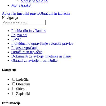
Vprašajte SAZAS
Moj SAZAS
Avtorji in imetniki pravic
Obračuni in izplačila
Navigacija
Pooblastilo in včlanitev
Prijava del
ISWC
Individualno upravljanje avtorske pravice
Pogosta vprašanja
Obračuni in izplačila
Dokumenti za avtorje, imetnike in člane
Obrazci za avtorje in založnike
Kategorije
Izplačila
Obračuni
Sklepi
Zapisniki
Informacije