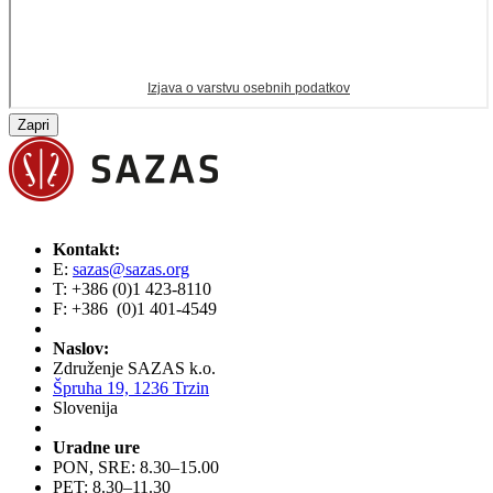
Zapri
Kontakt:
E:
sazas@sazas.org
T: +386 (0)1 423-8110
F: +386 (0)1 401-4549
Naslov:
Združenje SAZAS k.o.
Špruha 19, 1236 Trzin
Slovenija
Uradne ure
PON, SRE: 8.30–15.00
PET: 8.30–11.30