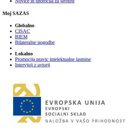
Novice in sporočila za javnost
Moj SAZAS
Globalno
CISAC
BIEM
Bilateralne pogodbe
Lokalno
Promocija pravic intelektualne lastnine
Intervjuji z avtorji