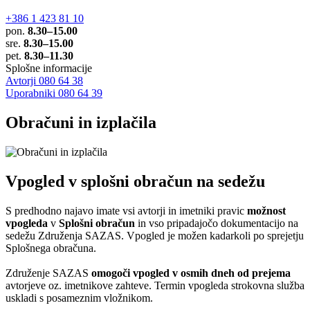
+386 1 423 81 10
pon.
8.30–15.00
sre.
8.30–15.00
pet.
8.30–11.30
Splošne informacije
Avtorji 080 64 38
Uporabniki 080 64 39
Obračuni in izplačila
Vpogled v splošni obračun na sedežu
S predhodno najavo imate vsi avtorji in imetniki pravic
možnost
vpogleda
v
Splošni obračun
in vso pripadajočo dokumentacijo na
sedežu Združenja SAZAS. Vpogled je možen kadarkoli po sprejetju
Splošnega obračuna.
Združenje SAZAS
omogoči vpogled v osmih dneh od prejema
avtorjeve oz. imetnikove zahteve. Termin vpogleda strokovna služba
uskladi s posameznim vložnikom.