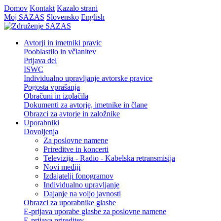
Domov
Kontakt
Kazalo strani
Moj SAZAS
Slovensko
English
Avtorji in imetniki pravic
Pooblastilo in včlanitev
Prijava del
ISWC
Individualno upravljanje avtorske pravice
Pogosta vprašanja
Obračuni in izplačila
Dokumenti za avtorje, imetnike in člane
Obrazci za avtorje in založnike
Uporabniki
Dovoljenja
Za poslovne namene
Prireditve in koncerti
Televizija - Radio - Kabelska retransmisija
Novi mediji
Izdajatelji fonogramov
Individualno upravljanje
Dajanje na voljo javnosti
Obrazci za uporabnike glasbe
E-prijava uporabe glasbe za poslovne namene
E-prijava prireditev