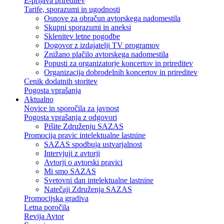
E-prijava prireditev
Tarife, sporazumi in ugodnosti
Osnove za obračun avtorskega nadomestila
Skupni sporazumi in aneksi
Sklenitev letne pogodbe
Dogovor z izdajatelji TV programov
Znižano plačilo avtorskega nadomestila
Popusti za organizatorje koncertov in prireditev
Organizacija dobrodelnih koncertov in prireditev
Cenik dodatnih storitev
Pogosta vprašanja
Aktualno
Novice in sporočila za javnost
Pogosta vprašanja z odgovori
Pišite Združenju SAZAS
Promocija pravic intelektualne lastnine
SAZAS spodbuja ustvarjalnost
Intervjuji z avtorji
Avtorji o avtorski pravici
Mi smo SAZAS
Svetovni dan intelektualne lastnine
Natečaji Združenja SAZAS
Promocijska gradiva
Letna poročila
Revija Avtor