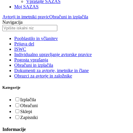
Vprašajte SAZAS
Moj SAZAS
Avtorji in imetniki pravic
Obračuni in izplačila
Navigacija
Pooblastilo in včlanitev
Prijava del
ISWC
Individualno upravljanje avtorske pravice
Pogosta vprašanja
Obračuni in izplačila
Dokumenti za avtorje, imetnike in člane
Obrazci za avtorje in založnike
Kategorije
Izplačila
Obračuni
Sklepi
Zapisniki
Informacije