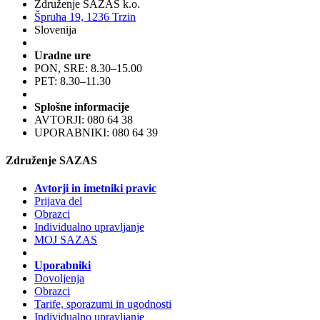
Združenje SAZAS k.o.
Špruha 19, 1236 Trzin
Slovenija
Uradne ure
PON, SRE: 8.30–15.00
PET: 8.30–11.30
Splošne informacije
AVTORJI: 080 64 38
UPORABNIKI: 080 64 39
Združenje SAZAS
Avtorji in imetniki pravic
Prijava del
Obrazci
Individualno upravljanje
MOJ SAZAS
Uporabniki
Dovoljenja
Obrazci
Tarife, sporazumi in ugodnosti
Individualno upravljanje