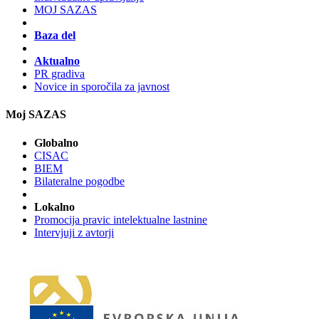
MOJ SAZAS
Baza del
Aktualno
PR gradiva
Novice in sporočila za javnost
Moj SAZAS
Globalno
CISAC
BIEM
Bilateralne pogodbe
Lokalno
Promocija pravic intelektualne lastnine
Intervjuji z avtorji