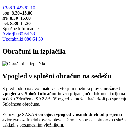
+386 1 423 81 10
pon.
8.30–15.00
sre.
8.30–15.00
pet.
8.30–11.30
Splošne informacije
Avtorji 080 64 38
Uporabniki 080 64 39
Obračuni in izplačila
Vpogled v splošni obračun na sedežu
S predhodno najavo imate vsi avtorji in imetniki pravic
možnost
vpogleda
v
Splošni obračun
in vso pripadajočo dokumentacijo na
sedežu Združenja SAZAS. Vpogled je možen kadarkoli po sprejetju
Splošnega obračuna.
Združenje SAZAS
omogoči vpogled v osmih dneh od prejema
avtorjeve oz. imetnikove zahteve. Termin vpogleda strokovna služba
uskladi s posameznim vložnikom.