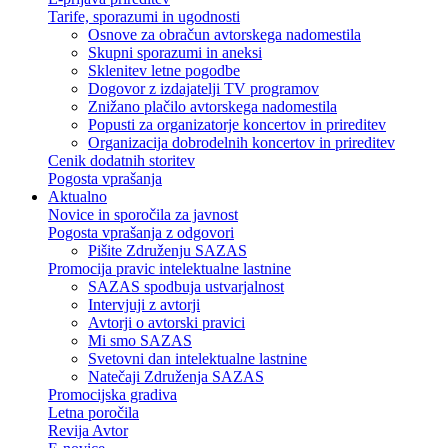
Tarife, sporazumi in ugodnosti
Osnove za obračun avtorskega nadomestila
Skupni sporazumi in aneksi
Sklenitev letne pogodbe
Dogovor z izdajatelji TV programov
Znižano plačilo avtorskega nadomestila
Popusti za organizatorje koncertov in prireditev
Organizacija dobrodelnih koncertov in prireditev
Cenik dodatnih storitev
Pogosta vprašanja
Aktualno
Novice in sporočila za javnost
Pogosta vprašanja z odgovori
Pišite Združenju SAZAS
Promocija pravic intelektualne lastnine
SAZAS spodbuja ustvarjalnost
Intervjuji z avtorji
Avtorji o avtorski pravici
Mi smo SAZAS
Svetovni dan intelektualne lastnine
Natečaji Združenja SAZAS
Promocijska gradiva
Letna poročila
Revija Avtor