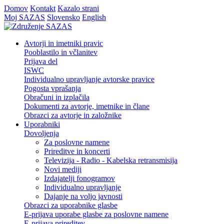
Domov
Kontakt
Kazalo strani
Moj SAZAS
Slovensko
English
Avtorji in imetniki pravic
Pooblastilo in včlanitev
Prijava del
ISWC
Individualno upravljanje avtorske pravice
Pogosta vprašanja
Obračuni in izplačila
Dokumenti za avtorje, imetnike in člane
Obrazci za avtorje in založnike
Uporabniki
Dovoljenja
Za poslovne namene
Prireditve in koncerti
Televizija - Radio - Kabelska retransmisija
Novi mediji
Izdajatelji fonogramov
Individualno upravljanje
Dajanje na voljo javnosti
Obrazci za uporabnike glasbe
E-prijava uporabe glasbe za poslovne namene
E-prijava prireditev