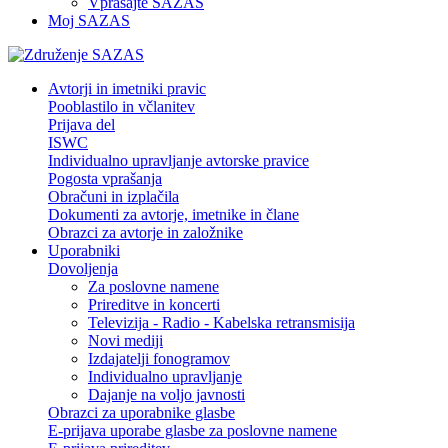
Vprašajte SAZAS
Moj SAZAS
Avtorji in imetniki pravic
Pooblastilo in včlanitev
Prijava del
ISWC
Individualno upravljanje avtorske pravice
Pogosta vprašanja
Obračuni in izplačila
Dokumenti za avtorje, imetnike in člane
Obrazci za avtorje in založnike
Uporabniki
Dovoljenja
Za poslovne namene
Prireditve in koncerti
Televizija - Radio - Kabelska retransmisija
Novi mediji
Izdajatelji fonogramov
Individualno upravljanje
Dajanje na voljo javnosti
Obrazci za uporabnike glasbe
E-prijava uporabe glasbe za poslovne namene