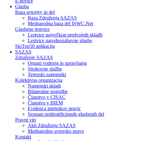
E-novice
Glasba
Baza avtorjev in del
Baza Združenja SAZAS
Mednarodna baza del ISWC-Net
Glasbene lestvice
Lestvice največkrat predvajnih skladb
Lestvice narodnozabavne glasbe
SloTop50 aplikacija
SAZAS
Združenje SAZAS
Organi vodenja in upravljanja
Strokovne službe
Terenski zastopniki
Kolektivna organizacija
Namenski skladi
Bilateralne pogodbe
Članstvo v CISAC
Članstvo v BIEM
Evidenca imetnikov pravic
Seznam neidentificiranih glasbenih del
Pravni viri
Akti Združenja SAZAS
Mednarodno avtorsko pravo
Kontakt