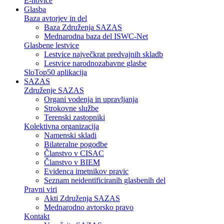
E-novice
Glasba
Baza avtorjev in del
Baza Združenja SAZAS
Mednarodna baza del ISWC-Net
Glasbene lestvice
Lestvice največkrat predvajnih skladb
Lestvice narodnozabavne glasbe
SloTop50 aplikacija
SAZAS
Združenje SAZAS
Organi vodenja in upravljanja
Strokovne službe
Terenski zastopniki
Kolektivna organizacija
Namenski skladi
Bilateralne pogodbe
Članstvo v CISAC
Članstvo v BIEM
Evidenca imetnikov pravic
Seznam neidentificiranih glasbenih del
Pravni viri
Akti Združenja SAZAS
Mednarodno avtorsko pravo
Kontakt