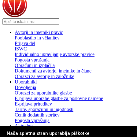
Avtorji in imetniki pravic
Pooblastilo in včlanitev
Prijava del
ISWC
Individualno upravljanje avtorske pravice
Pogosta vprašanja
Obračuni in izplačila
Dokumenti za avtorje, imetnike in člane
Obrazci za avtorje in založnike
Uporabniki
Dovoljenja
Obrazci za uporabnike glasbe
E-prijava uporabe glasbe za poslovne namene
E-prijava prireditev
Tarife, sporazumi in ugodnosti
Cenik dodatnih storitev
Pogosta vprašanja
Aktualno
Novice in sporočila za javnost
Naša spletna stran uporablja piškotke
Pogosta vprašanja z odgovori