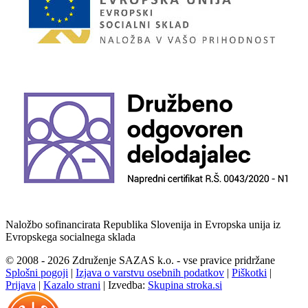
Naložbo sofinancirata Republika Slovenija in Evropska unija iz
Evropskega socialnega sklada
© 2008 - 2026 Združenje SAZAS k.o. - vse pravice pridržane
Splošni pogoji
|
Izjava o varstvu osebnih podatkov
|
Piškotki
|
Prijava
|
Kazalo strani
|
Izvedba:
Skupina stroka.si