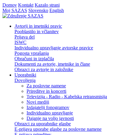
Domov
Kontakt
Kazalo strani
Moj SAZAS
Slovensko
English
Avtorji in imetniki pravic
Pooblastilo in včlanitev
Prijava del
ISWC
Individualno upravljanje avtorske pravice
Pogosta vprašanja
Obračuni in izplačila
Dokumenti za avtorje, imetnike in člane
Obrazci za avtorje in založnike
Uporabniki
Dovoljenja
Za poslovne namene
Prireditve in koncerti
Televizija - Radio - Kabelska retransmisija
Novi mediji
Izdajatelji fonogramov
Individualno upravljanje
Dajanje na voljo javnosti
Obrazci za uporabnike glasbe
E-prijava uporabe glasbe za poslovne namene
E-prijava prireditev