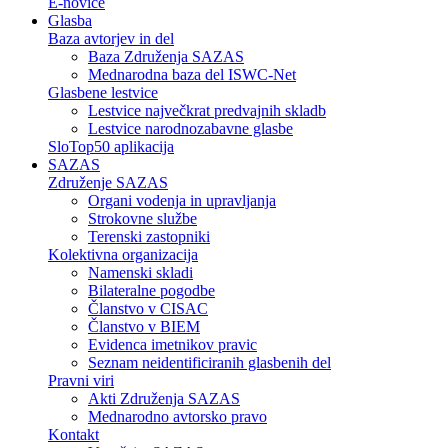
E-novice
Glasba
Baza avtorjev in del
Baza Združenja SAZAS
Mednarodna baza del ISWC-Net
Glasbene lestvice
Lestvice največkrat predvajnih skladb
Lestvice narodnozabavne glasbe
SloTop50 aplikacija
SAZAS
Združenje SAZAS
Organi vodenja in upravljanja
Strokovne službe
Terenski zastopniki
Kolektivna organizacija
Namenski skladi
Bilateralne pogodbe
Članstvo v CISAC
Članstvo v BIEM
Evidenca imetnikov pravic
Seznam neidentificiranih glasbenih del
Pravni viri
Akti Združenja SAZAS
Mednarodno avtorsko pravo
Kontakt