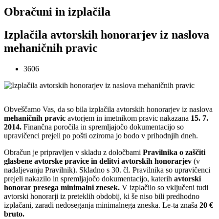
Obračuni in izplačila
Izplačila avtorskih honorarjev iz naslova
mehaničnih pravic
3606
Obveščamo Vas, da so bila izplačila avtorskih honorarjev iz naslova
mehaničnih pravic
avtorjem in imetnikom pravic nakazana
15. 7.
2014.
Finančna poročila in spremljajočo dokumentacijo so
upravičenci prejeli po pošti oziroma jo bodo v prihodnjih dneh.
Obračun je pripravljen v skladu z določbami
Pravilnika o zaščiti
glasbene avtorske pravice in delitvi avtorskih honorarjev
(v
nadaljevanju Pravilnik). Skladno s 30. čl. Pravilnika so upravičenci
prejeli nakazilo in spremljajočo dokumentacijo, katerih
avtorski
honorar presega minimalni znesek.
V izplačilo so vključeni tudi
avtorski honorarji iz preteklih obdobij, ki še niso bili predhodno
izplačani, zaradi nedoseganja minimalnega zneska. Le-ta znaša
20 €
bruto.