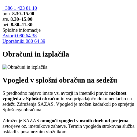
+386 1 423 81 10
pon.
8.30–15.00
sre.
8.30–15.00
pet.
8.30–11.30
Splošne informacije
Avtorji 080 64 38
Uporabniki 080 64 39
Obračuni in izplačila
Vpogled v splošni obračun na sedežu
S predhodno najavo imate vsi avtorji in imetniki pravic
možnost
vpogleda
v
Splošni obračun
in vso pripadajočo dokumentacijo na
sedežu Združenja SAZAS. Vpogled je možen kadarkoli po sprejetju
Splošnega obračuna.
Združenje SAZAS
omogoči vpogled v osmih dneh od prejema
avtorjeve oz. imetnikove zahteve. Termin vpogleda strokovna služba
uskladi s posameznim vložnikom.