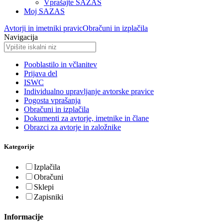
Vprašajte SAZAS
Moj SAZAS
Avtorji in imetniki pravic
Obračuni in izplačila
Navigacija
Pooblastilo in včlanitev
Prijava del
ISWC
Individualno upravljanje avtorske pravice
Pogosta vprašanja
Obračuni in izplačila
Dokumenti za avtorje, imetnike in člane
Obrazci za avtorje in založnike
Kategorije
Izplačila
Obračuni
Sklepi
Zapisniki
Informacije