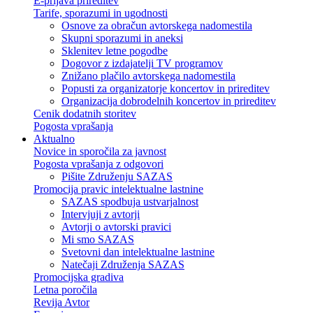
E-prijava prireditev
Tarife, sporazumi in ugodnosti
Osnove za obračun avtorskega nadomestila
Skupni sporazumi in aneksi
Sklenitev letne pogodbe
Dogovor z izdajatelji TV programov
Znižano plačilo avtorskega nadomestila
Popusti za organizatorje koncertov in prireditev
Organizacija dobrodelnih koncertov in prireditev
Cenik dodatnih storitev
Pogosta vprašanja
Aktualno
Novice in sporočila za javnost
Pogosta vprašanja z odgovori
Pišite Združenju SAZAS
Promocija pravic intelektualne lastnine
SAZAS spodbuja ustvarjalnost
Intervjuji z avtorji
Avtorji o avtorski pravici
Mi smo SAZAS
Svetovni dan intelektualne lastnine
Natečaji Združenja SAZAS
Promocijska gradiva
Letna poročila
Revija Avtor