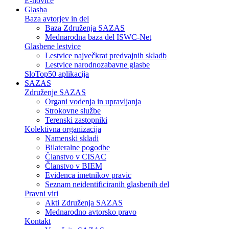
E-novice
Glasba
Baza avtorjev in del
Baza Združenja SAZAS
Mednarodna baza del ISWC-Net
Glasbene lestvice
Lestvice največkrat predvajnih skladb
Lestvice narodnozabavne glasbe
SloTop50 aplikacija
SAZAS
Združenje SAZAS
Organi vodenja in upravljanja
Strokovne službe
Terenski zastopniki
Kolektivna organizacija
Namenski skladi
Bilateralne pogodbe
Članstvo v CISAC
Članstvo v BIEM
Evidenca imetnikov pravic
Seznam neidentificiranih glasbenih del
Pravni viri
Akti Združenja SAZAS
Mednarodno avtorsko pravo
Kontakt