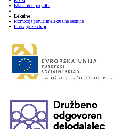
BIEM
Bilateralne pogodbe
Lokalno
Promocija pravic intelektualne lastnine
Intervjuji z avtorji