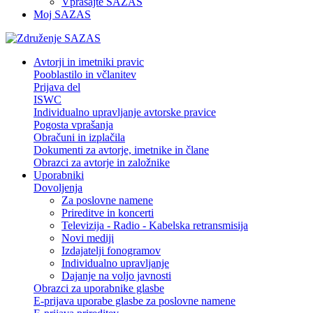
Vprašajte SAZAS
Moj SAZAS
Avtorji in imetniki pravic
Pooblastilo in včlanitev
Prijava del
ISWC
Individualno upravljanje avtorske pravice
Pogosta vprašanja
Obračuni in izplačila
Dokumenti za avtorje, imetnike in člane
Obrazci za avtorje in založnike
Uporabniki
Dovoljenja
Za poslovne namene
Prireditve in koncerti
Televizija - Radio - Kabelska retransmisija
Novi mediji
Izdajatelji fonogramov
Individualno upravljanje
Dajanje na voljo javnosti
Obrazci za uporabnike glasbe
E-prijava uporabe glasbe za poslovne namene