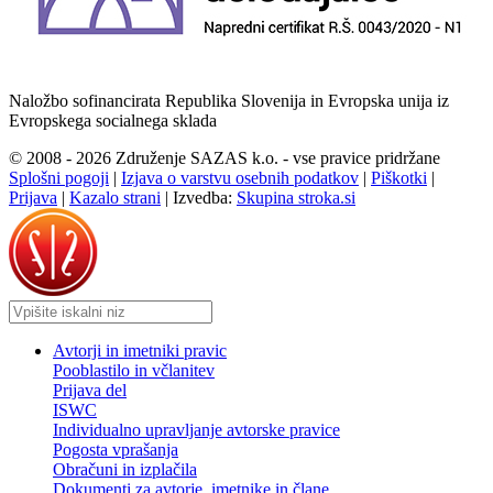
Naložbo sofinancirata Republika Slovenija in Evropska unija iz
Evropskega socialnega sklada
© 2008 - 2026 Združenje SAZAS k.o. - vse pravice pridržane
Splošni pogoji
|
Izjava o varstvu osebnih podatkov
|
Piškotki
|
Prijava
|
Kazalo strani
|
Izvedba:
Skupina stroka.si
Avtorji in imetniki pravic
Pooblastilo in včlanitev
Prijava del
ISWC
Individualno upravljanje avtorske pravice
Pogosta vprašanja
Obračuni in izplačila
Dokumenti za avtorje, imetnike in člane