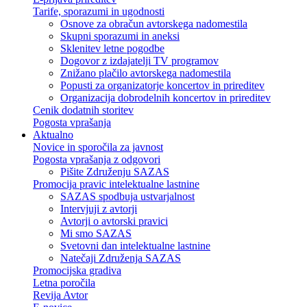
Tarife, sporazumi in ugodnosti
Osnove za obračun avtorskega nadomestila
Skupni sporazumi in aneksi
Sklenitev letne pogodbe
Dogovor z izdajatelji TV programov
Znižano plačilo avtorskega nadomestila
Popusti za organizatorje koncertov in prireditev
Organizacija dobrodelnih koncertov in prireditev
Cenik dodatnih storitev
Pogosta vprašanja
Aktualno
Novice in sporočila za javnost
Pogosta vprašanja z odgovori
Pišite Združenju SAZAS
Promocija pravic intelektualne lastnine
SAZAS spodbuja ustvarjalnost
Intervjuji z avtorji
Avtorji o avtorski pravici
Mi smo SAZAS
Svetovni dan intelektualne lastnine
Natečaji Združenja SAZAS
Promocijska gradiva
Letna poročila
Revija Avtor