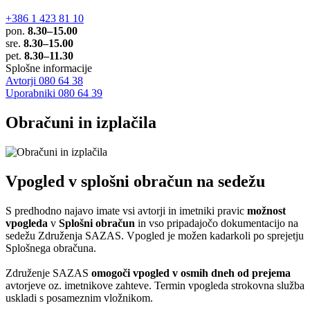
+386 1 423 81 10
pon.
8.30–15.00
sre.
8.30–15.00
pet.
8.30–11.30
Splošne informacije
Avtorji 080 64 38
Uporabniki 080 64 39
Obračuni in izplačila
Vpogled v splošni obračun na sedežu
S predhodno najavo imate vsi avtorji in imetniki pravic
možnost
vpogleda
v
Splošni obračun
in vso pripadajočo dokumentacijo na
sedežu Združenja SAZAS. Vpogled je možen kadarkoli po sprejetju
Splošnega obračuna.
Združenje SAZAS
omogoči vpogled v osmih dneh od prejema
avtorjeve oz. imetnikove zahteve. Termin vpogleda strokovna služba
uskladi s posameznim vložnikom.