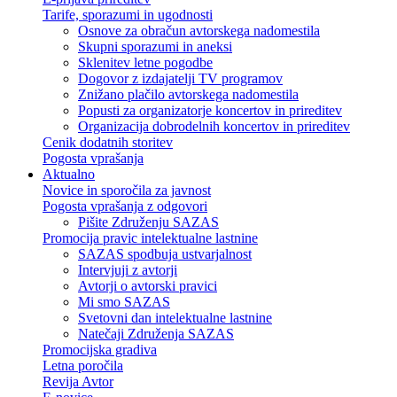
Tarife, sporazumi in ugodnosti
Osnove za obračun avtorskega nadomestila
Skupni sporazumi in aneksi
Sklenitev letne pogodbe
Dogovor z izdajatelji TV programov
Znižano plačilo avtorskega nadomestila
Popusti za organizatorje koncertov in prireditev
Organizacija dobrodelnih koncertov in prireditev
Cenik dodatnih storitev
Pogosta vprašanja
Aktualno
Novice in sporočila za javnost
Pogosta vprašanja z odgovori
Pišite Združenju SAZAS
Promocija pravic intelektualne lastnine
SAZAS spodbuja ustvarjalnost
Intervjuji z avtorji
Avtorji o avtorski pravici
Mi smo SAZAS
Svetovni dan intelektualne lastnine
Natečaji Združenja SAZAS
Promocijska gradiva
Letna poročila
Revija Avtor