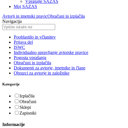
Vprašajte SAZAS
Moj SAZAS
Avtorji in imetniki pravic
Obračuni in izplačila
Navigacija
Pooblastilo in včlanitev
Prijava del
ISWC
Individualno upravljanje avtorske pravice
Pogosta vprašanja
Obračuni in izplačila
Dokumenti za avtorje, imetnike in člane
Obrazci za avtorje in založnike
Kategorije
Izplačila
Obračuni
Sklepi
Zapisniki
Informacije