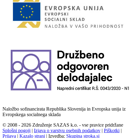
Naložbo sofinancirata Republika Slovenija in Evropska unija iz
Evropskega socialnega sklada
© 2008 - 2026 Združenje SAZAS k.o. - vse pravice pridržane
Splošni pogoji
|
Izjava o varstvu osebnih podatkov
|
Piškotki
|
Prijava
|
Kazalo strani
|
Izvedba:
Skupina stroka.si