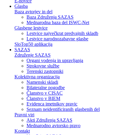
E-novice
Glasba
Baza avtorjev in del
Baza Združenja SAZAS
Mednarodna baza del ISWC-Net
Glasbene lestvice
Lestvice največkrat predvajnih skladb
Lestvice narodnozabavne glasbe
SloTop50 aplikacija
SAZAS
Združenje SAZAS
Organi vodenja in upravljanja
Strokovne službe
Terenski zastopniki
Kolektivna organizacija
Namenski skladi
Bilateralne pogodbe
Članstvo v CISAC
Članstvo v BIEM
Evidenca imetnikov pravic
Seznam neidentificiranih glasbenih del
Pravni viri
Akti Združenja SAZAS
Mednarodno avtorsko pravo
Kontakt