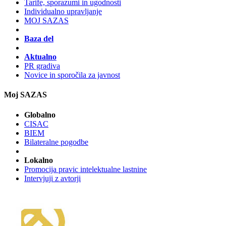
Tarife, sporazumi in ugodnosti
Individualno upravljanje
MOJ SAZAS
Baza del
Aktualno
PR gradiva
Novice in sporočila za javnost
Moj SAZAS
Globalno
CISAC
BIEM
Bilateralne pogodbe
Lokalno
Promocija pravic intelektualne lastnine
Intervjuji z avtorji