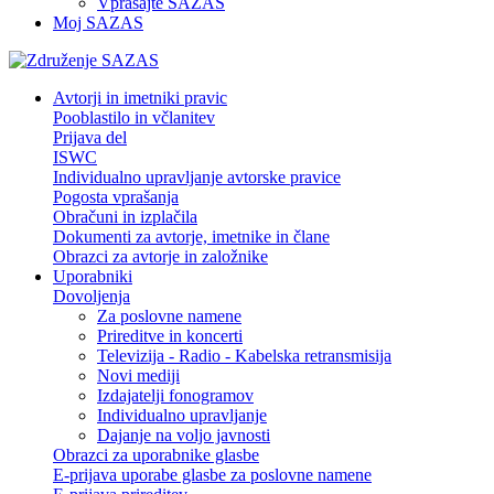
Vprašajte SAZAS
Moj SAZAS
Avtorji in imetniki pravic
Pooblastilo in včlanitev
Prijava del
ISWC
Individualno upravljanje avtorske pravice
Pogosta vprašanja
Obračuni in izplačila
Dokumenti za avtorje, imetnike in člane
Obrazci za avtorje in založnike
Uporabniki
Dovoljenja
Za poslovne namene
Prireditve in koncerti
Televizija - Radio - Kabelska retransmisija
Novi mediji
Izdajatelji fonogramov
Individualno upravljanje
Dajanje na voljo javnosti
Obrazci za uporabnike glasbe
E-prijava uporabe glasbe za poslovne namene