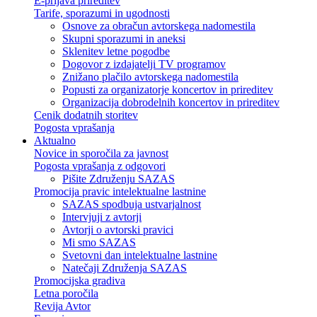
E-prijava prireditev
Tarife, sporazumi in ugodnosti
Osnove za obračun avtorskega nadomestila
Skupni sporazumi in aneksi
Sklenitev letne pogodbe
Dogovor z izdajatelji TV programov
Znižano plačilo avtorskega nadomestila
Popusti za organizatorje koncertov in prireditev
Organizacija dobrodelnih koncertov in prireditev
Cenik dodatnih storitev
Pogosta vprašanja
Aktualno
Novice in sporočila za javnost
Pogosta vprašanja z odgovori
Pišite Združenju SAZAS
Promocija pravic intelektualne lastnine
SAZAS spodbuja ustvarjalnost
Intervjuji z avtorji
Avtorji o avtorski pravici
Mi smo SAZAS
Svetovni dan intelektualne lastnine
Natečaji Združenja SAZAS
Promocijska gradiva
Letna poročila
Revija Avtor