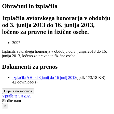
Obračuni in izplačila
Izplačila avtorskega honorarja v obdobju
od 3. junija 2013 do 16. junija 2013,
ločeno za pravne in fizične osebe.
3097
Izplačila avtorskega honorarja v obdobju od 3. junija 2013 do 16.
junija 2013, ločeno za pravne in fizične osebe.
Dokumenti za prenos
Izplačila AH od 3 junij do 16 junij 2013
(
.pdf,
173,18 KB
) -
42 download(s)
Prijava na e-novice
Vprašajte SAZAS
Sledite nam
×