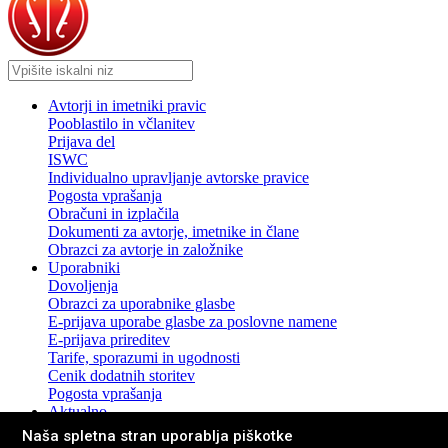
Avtorji in imetniki pravic
Pooblastilo in včlanitev
Prijava del
ISWC
Individualno upravljanje avtorske pravice
Pogosta vprašanja
Obračuni in izplačila
Dokumenti za avtorje, imetnike in člane
Obrazci za avtorje in založnike
Uporabniki
Dovoljenja
Obrazci za uporabnike glasbe
E-prijava uporabe glasbe za poslovne namene
E-prijava prireditev
Tarife, sporazumi in ugodnosti
Cenik dodatnih storitev
Pogosta vprašanja
Aktualno
Novice in sporočila za javnost
Naša spletna stran uporablja piškotke
Pogosta vprašanja z odgovori