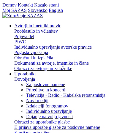
Domov
Kontakt
Kazalo strani
Moj SAZAS
Slovensko
English
Avtorji in imetniki pravic
Pooblastilo in včlanitev
Prijava del
ISWC
Individualno upravljanje avtorske pravice
Pogosta vprašanja
Obračuni in izplačila
Dokumenti za avtorje, imetnike in člane
Obrazci za avtorje in založnike
Uporabniki
Dovoljenja
Za poslovne namene
Prireditve in koncerti
Televizija - Radio - Kabelska retransmisija
Novi mediji
Izdajatelji fonogramov
Individualno upravljanje
Dajanje na voljo javnosti
Obrazci za uporabnike glasbe
E-prijava uporabe glasbe za poslovne namene
E-prijava prireditev