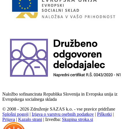
Naložbo sofinancirata Republika Slovenija in Evropska unija iz
Evropskega socialnega sklada
© 2008 - 2026 Združenje SAZAS k.o. - vse pravice pridržane
Splošni pogoji
|
Izjava o varstvu osebnih podatkov
|
Piškotki
|
Prijava
|
Kazalo strani
|
Izvedba:
Skupina stroka.si