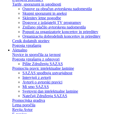
Tarife, sporazumi in ugodnosti
Osnove za obračun avtorskega nadomestila
Skupni sporazumi in aneksi
Sklenitev letne pogodbe
Dogovor z izdajatelji TV programov
Znižano plačilo avtorskega nadomestila
Popusti za organizatorje koncertov in prireditev
Organizacija dobrodelnih koncertov in prireditev
Cenik dodatnih storitev
Pogosta vprašanja
Aktualno
Novice in sporočila za javnost
Pogosta vprašanja z odgovori
Pišite Združenju SAZAS
Promocija pravic intelektualne lastnine
SAZAS spodbuja ustvarjalnost
Intervjuji z avtorji
Avtorji o avtorski pravici
Mi smo SAZAS
Svetovni dan intelektualne lastnine
Natečaji Združenja SAZAS
Promocijska gradiva
Letna poročila
Revija Avtor