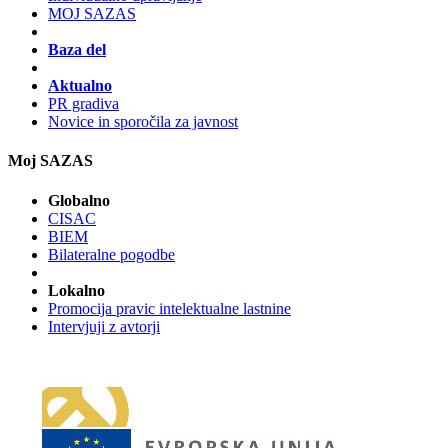
MOJ SAZAS
Baza del
Aktualno
PR gradiva
Novice in sporočila za javnost
Moj SAZAS
Globalno
CISAC
BIEM
Bilateralne pogodbe
Lokalno
Promocija pravic intelektualne lastnine
Intervjuji z avtorji