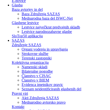
E-novice
Glasba
Baza avtorjev in del
Baza Združenja SAZAS
Mednarodna baza del ISWC-Net
Glasbene lestvice
Lestvice največkrat predvajnih skladb
Lestvice narodnozabavne glasbe
SloTop50 aplikacija
SAZAS
Združenje SAZAS
Organi vodenja in upravljanja
Strokovne službe
Terenski zastopniki
Kolektivna organizacija
Namenski skladi
Bilateralne pogodbe
Članstvo v CISAC
Članstvo v BIEM
Evidenca imetnikov pravic
Seznam neidentificiranih glasbenih del
Pravni viri
Akti Združenja SAZAS
Mednarodno avtorsko pravo
Kontakt