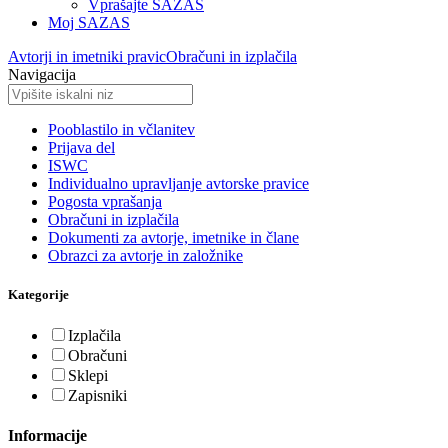
Vprašajte SAZAS
Moj SAZAS
Avtorji in imetniki pravic
Obračuni in izplačila
Navigacija
Pooblastilo in včlanitev
Prijava del
ISWC
Individualno upravljanje avtorske pravice
Pogosta vprašanja
Obračuni in izplačila
Dokumenti za avtorje, imetnike in člane
Obrazci za avtorje in založnike
Kategorije
Izplačila
Obračuni
Sklepi
Zapisniki
Informacije