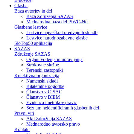
E-novice
Glasba
Baza avtorjev in del
Baza Združenja SAZAS
Mednarodna baza del ISWC-Net
Glasbene lestvice
Lestvice največkrat predvajnih skladb
Lestvice narodnozabavne glasbe
SloTop50 aplikacija
SAZAS
Združenje SAZAS
Organi vodenja in upravljanja
Strokovne službe
Terenski zastopniki
Kolektivna organizacija
Namenski skladi
Bilateralne pogodbe
Članstvo v CISAC
Članstvo v BIEM
Evidenca imetnikov pravic
Seznam neidentificiranih glasbenih del
Pravni viri
Akti Združenja SAZAS
Mednarodno avtorsko pravo
Kontakt