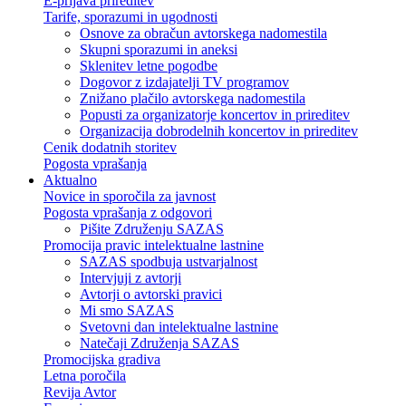
E-prijava prireditev
Tarife, sporazumi in ugodnosti
Osnove za obračun avtorskega nadomestila
Skupni sporazumi in aneksi
Sklenitev letne pogodbe
Dogovor z izdajatelji TV programov
Znižano plačilo avtorskega nadomestila
Popusti za organizatorje koncertov in prireditev
Organizacija dobrodelnih koncertov in prireditev
Cenik dodatnih storitev
Pogosta vprašanja
Aktualno
Novice in sporočila za javnost
Pogosta vprašanja z odgovori
Pišite Združenju SAZAS
Promocija pravic intelektualne lastnine
SAZAS spodbuja ustvarjalnost
Intervjuji z avtorji
Avtorji o avtorski pravici
Mi smo SAZAS
Svetovni dan intelektualne lastnine
Natečaji Združenja SAZAS
Promocijska gradiva
Letna poročila
Revija Avtor