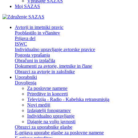
Vprašajte SAZAS
Moj SAZAS
Avtorji in imetniki pravic
Pooblastilo in včlanitev
Prijava del
ISWC
Individualno upravljanje avtorske pravice
Pogosta vprašanja
Obračuni in izplačila
Dokumenti za avtorje, imetnike in člane
Obrazci za avtorje in založnike
Uporabniki
Dovoljenja
Za poslovne namene
Prireditve in koncerti
Televizija - Radio - Kabelska retransmisija
Novi mediji
Izdajatelji fonogramov
Individualno upravljanje
Dajanje na voljo javnosti
Obrazci za uporabnike glasbe
E-prijava uporabe glasbe za poslovne namene