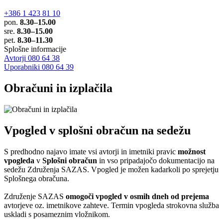
+386 1 423 81 10
pon.
8.30–15.00
sre.
8.30–15.00
pet.
8.30–11.30
Splošne informacije
Avtorji 080 64 38
Uporabniki 080 64 39
Obračuni in izplačila
Vpogled v splošni obračun na sedežu
S predhodno najavo imate vsi avtorji in imetniki pravic
možnost
vpogleda
v
Splošni obračun
in vso pripadajočo dokumentacijo na
sedežu Združenja SAZAS. Vpogled je možen kadarkoli po sprejetju
Splošnega obračuna.
Združenje SAZAS
omogoči vpogled v osmih dneh od prejema
avtorjeve oz. imetnikove zahteve. Termin vpogleda strokovna služba
uskladi s posameznim vložnikom.