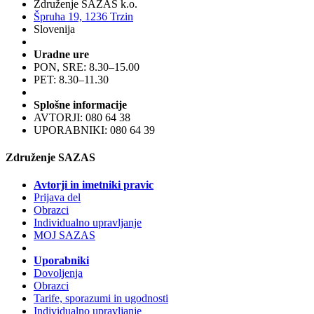
Združenje SAZAS k.o.
Špruha 19, 1236 Trzin
Slovenija
Uradne ure
PON, SRE: 8.30–15.00
PET: 8.30–11.30
Splošne informacije
AVTORJI: 080 64 38
UPORABNIKI: 080 64 39
Združenje SAZAS
Avtorji in imetniki pravic
Prijava del
Obrazci
Individualno upravljanje
MOJ SAZAS
Uporabniki
Dovoljenja
Obrazci
Tarife, sporazumi in ugodnosti
Individualno upravljanje