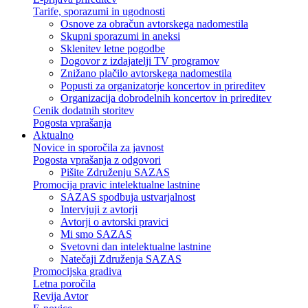
Tarife, sporazumi in ugodnosti
Osnove za obračun avtorskega nadomestila
Skupni sporazumi in aneksi
Sklenitev letne pogodbe
Dogovor z izdajatelji TV programov
Znižano plačilo avtorskega nadomestila
Popusti za organizatorje koncertov in prireditev
Organizacija dobrodelnih koncertov in prireditev
Cenik dodatnih storitev
Pogosta vprašanja
Aktualno
Novice in sporočila za javnost
Pogosta vprašanja z odgovori
Pišite Združenju SAZAS
Promocija pravic intelektualne lastnine
SAZAS spodbuja ustvarjalnost
Intervjuji z avtorji
Avtorji o avtorski pravici
Mi smo SAZAS
Svetovni dan intelektualne lastnine
Natečaji Združenja SAZAS
Promocijska gradiva
Letna poročila
Revija Avtor