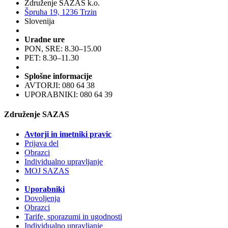
Združenje SAZAS k.o.
Špruha 19, 1236 Trzin
Slovenija
Uradne ure
PON, SRE: 8.30–15.00
PET: 8.30–11.30
Splošne informacije
AVTORJI: 080 64 38
UPORABNIKI: 080 64 39
Združenje SAZAS
Avtorji in imetniki pravic
Prijava del
Obrazci
Individualno upravljanje
MOJ SAZAS
Uporabniki
Dovoljenja
Obrazci
Tarife, sporazumi in ugodnosti
Individualno upravljanje