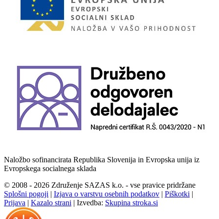
Naložbo sofinancirata Republika Slovenija in Evropska unija iz
Evropskega socialnega sklada
© 2008 - 2026 Združenje SAZAS k.o. - vse pravice pridržane
Splošni pogoji
|
Izjava o varstvu osebnih podatkov
|
Piškotki
|
Prijava
|
Kazalo strani
|
Izvedba:
Skupina stroka.si