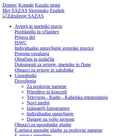
Domov
Kontakt
Kazalo strani
Moj SAZAS
Slovensko
English
Avtorji in imetniki pravic
Pooblastilo in včlanitev
Prijava del
ISWC
Individualno upravljanje avtorske pravice
Pogosta vprašanja
Obračuni in izplačila
Dokumenti za avtorje, imetnike in člane
Obrazci za avtorje in založnike
Uporabniki
Dovoljenja
Za poslovne namene
Prireditve in koncerti
Televizija - Radio - Kabelska retransmisija
Novi mediji
Izdajatelji fonogramov
Individualno upravljanje
Dajanje na voljo javnosti
Obrazci za uporabnike glasbe
E-prijava uporabe glasbe za poslovne namene
E-prijava prireditev