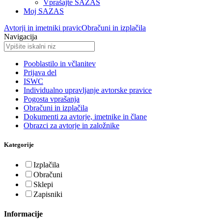
Vprašajte SAZAS
Moj SAZAS
Avtorji in imetniki pravic
Obračuni in izplačila
Navigacija
Pooblastilo in včlanitev
Prijava del
ISWC
Individualno upravljanje avtorske pravice
Pogosta vprašanja
Obračuni in izplačila
Dokumenti za avtorje, imetnike in člane
Obrazci za avtorje in založnike
Kategorije
Izplačila
Obračuni
Sklepi
Zapisniki
Informacije