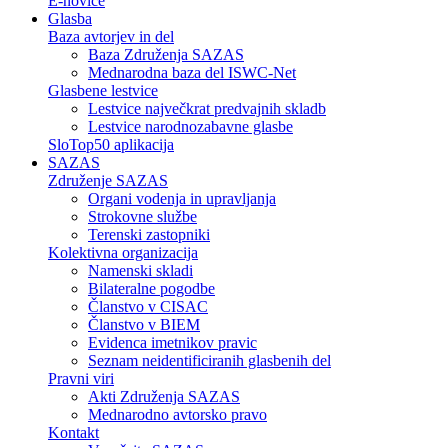
E-novice
Glasba
Baza avtorjev in del
Baza Združenja SAZAS
Mednarodna baza del ISWC-Net
Glasbene lestvice
Lestvice največkrat predvajnih skladb
Lestvice narodnozabavne glasbe
SloTop50 aplikacija
SAZAS
Združenje SAZAS
Organi vodenja in upravljanja
Strokovne službe
Terenski zastopniki
Kolektivna organizacija
Namenski skladi
Bilateralne pogodbe
Članstvo v CISAC
Članstvo v BIEM
Evidenca imetnikov pravic
Seznam neidentificiranih glasbenih del
Pravni viri
Akti Združenja SAZAS
Mednarodno avtorsko pravo
Kontakt