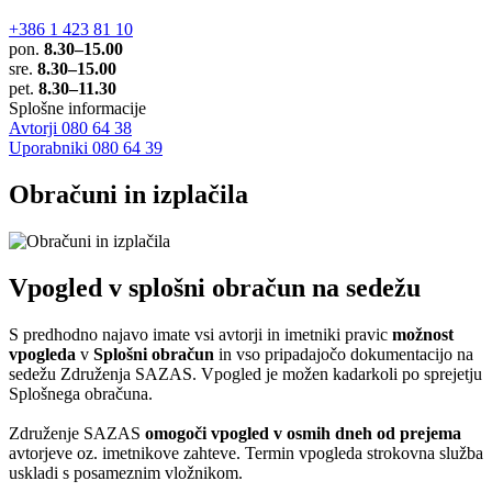
+386 1 423 81 10
pon.
8.30–15.00
sre.
8.30–15.00
pet.
8.30–11.30
Splošne informacije
Avtorji 080 64 38
Uporabniki 080 64 39
Obračuni in izplačila
Vpogled v splošni obračun na sedežu
S predhodno najavo imate vsi avtorji in imetniki pravic
možnost
vpogleda
v
Splošni obračun
in vso pripadajočo dokumentacijo na
sedežu Združenja SAZAS. Vpogled je možen kadarkoli po sprejetju
Splošnega obračuna.
Združenje SAZAS
omogoči vpogled v osmih dneh od prejema
avtorjeve oz. imetnikove zahteve. Termin vpogleda strokovna služba
uskladi s posameznim vložnikom.