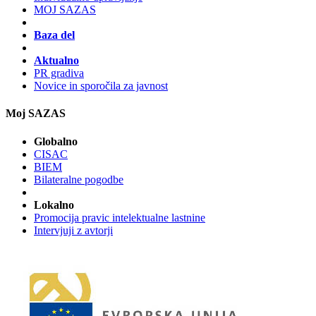
MOJ SAZAS
Baza del
Aktualno
PR gradiva
Novice in sporočila za javnost
Moj SAZAS
Globalno
CISAC
BIEM
Bilateralne pogodbe
Lokalno
Promocija pravic intelektualne lastnine
Intervjuji z avtorji