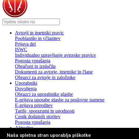
Avtorji in imetniki pravic
Pooblastilo in včlanitev
Prijava del
ISWC
Individualno upravljanje avtorske pravice
Pogosta vprašanja
Obračuni in izplačila
Dokumenti za avtorje, imetnike in člane
Obrazci za avtorje in založnike
Uporabniki
Dovoljenja
Obrazci za uporabnike glasbe
E-prijava uporabe glasbe za poslovne namene
E-prijava prireditev
Tarife, sporazumi in ugodnosti
Cenik dodatnih storitev
Pogosta vprašanja
Aktualno
Novice in sporočila za javnost
Naša spletna stran uporablja piškotke
Pogosta vprašanja z odgovori