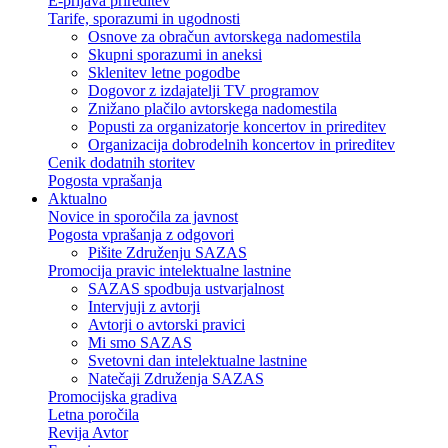
E-prijava prireditev
Tarife, sporazumi in ugodnosti
Osnove za obračun avtorskega nadomestila
Skupni sporazumi in aneksi
Sklenitev letne pogodbe
Dogovor z izdajatelji TV programov
Znižano plačilo avtorskega nadomestila
Popusti za organizatorje koncertov in prireditev
Organizacija dobrodelnih koncertov in prireditev
Cenik dodatnih storitev
Pogosta vprašanja
Aktualno
Novice in sporočila za javnost
Pogosta vprašanja z odgovori
Pišite Združenju SAZAS
Promocija pravic intelektualne lastnine
SAZAS spodbuja ustvarjalnost
Intervjuji z avtorji
Avtorji o avtorski pravici
Mi smo SAZAS
Svetovni dan intelektualne lastnine
Natečaji Združenja SAZAS
Promocijska gradiva
Letna poročila
Revija Avtor