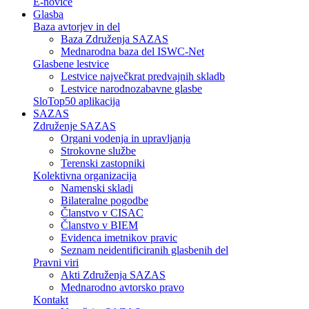
E-novice
Glasba
Baza avtorjev in del
Baza Združenja SAZAS
Mednarodna baza del ISWC-Net
Glasbene lestvice
Lestvice največkrat predvajnih skladb
Lestvice narodnozabavne glasbe
SloTop50 aplikacija
SAZAS
Združenje SAZAS
Organi vodenja in upravljanja
Strokovne službe
Terenski zastopniki
Kolektivna organizacija
Namenski skladi
Bilateralne pogodbe
Članstvo v CISAC
Članstvo v BIEM
Evidenca imetnikov pravic
Seznam neidentificiranih glasbenih del
Pravni viri
Akti Združenja SAZAS
Mednarodno avtorsko pravo
Kontakt