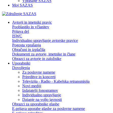
Vprašajte SAZAS
Moj SAZAS
Avtorji in imetniki pravic
Pooblastilo in včlanitev
Prijava del
ISWC
Individualno upravljanje avtorske pravice
Pogosta vprašanja
Obračuni in izplačila
Dokumenti za avtorje, imetnike in člane
Obrazci za avtorje in založnike
Uporabniki
Dovoljenja
Za poslovne namene
Prireditve in koncerti
Televizija - Radio - Kabelska retransmisija
Novi mediji
Izdajatelji fonogramov
Individualno upravljanje
Dajanje na voljo javnosti
Obrazci za uporabnike glasbe
E-prijava uporabe glasbe za poslovne namene