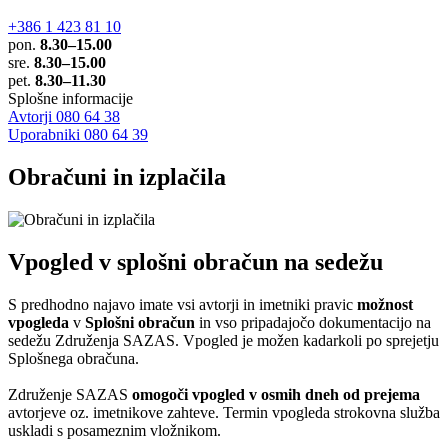
+386 1 423 81 10
pon.
8.30–15.00
sre.
8.30–15.00
pet.
8.30–11.30
Splošne informacije
Avtorji 080 64 38
Uporabniki 080 64 39
Obračuni in izplačila
Vpogled v splošni obračun na sedežu
S predhodno najavo imate vsi avtorji in imetniki pravic
možnost
vpogleda
v
Splošni obračun
in vso pripadajočo dokumentacijo na
sedežu Združenja SAZAS. Vpogled je možen kadarkoli po sprejetju
Splošnega obračuna.
Združenje SAZAS
omogoči vpogled v osmih dneh od prejema
avtorjeve oz. imetnikove zahteve. Termin vpogleda strokovna služba
uskladi s posameznim vložnikom.