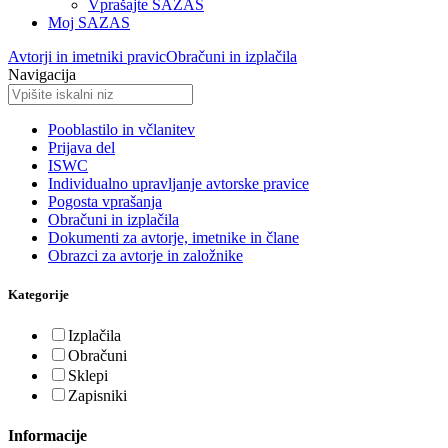
Vprašajte SAZAS
Moj SAZAS
Avtorji in imetniki pravic
Obračuni in izplačila
Navigacija
Pooblastilo in včlanitev
Prijava del
ISWC
Individualno upravljanje avtorske pravice
Pogosta vprašanja
Obračuni in izplačila
Dokumenti za avtorje, imetnike in člane
Obrazci za avtorje in založnike
Kategorije
Izplačila
Obračuni
Sklepi
Zapisniki
Informacije