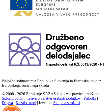
Naložbo sofinancirata Republika Slovenija in Evropska unija iz
Evropskega socialnega sklada
© 2008 - 2026 Združenje SAZAS k.o. - vse pravice pridržane
Splošni pogoji
|
Izjava o varstvu osebnih podatkov
|
Piškotki
|
Prijava
|
Kazalo strani
|
Izvedba:
Skupina stroka.si