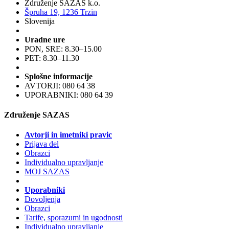
Združenje SAZAS k.o.
Špruha 19, 1236 Trzin
Slovenija
Uradne ure
PON, SRE: 8.30–15.00
PET: 8.30–11.30
Splošne informacije
AVTORJI: 080 64 38
UPORABNIKI: 080 64 39
Združenje SAZAS
Avtorji in imetniki pravic
Prijava del
Obrazci
Individualno upravljanje
MOJ SAZAS
Uporabniki
Dovoljenja
Obrazci
Tarife, sporazumi in ugodnosti
Individualno upravljanje