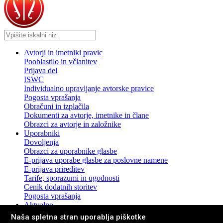
Avtorji in imetniki pravic
Pooblastilo in včlanitev
Prijava del
ISWC
Individualno upravljanje avtorske pravice
Pogosta vprašanja
Obračuni in izplačila
Dokumenti za avtorje, imetnike in člane
Obrazci za avtorje in založnike
Uporabniki
Dovoljenja
Obrazci za uporabnike glasbe
E-prijava uporabe glasbe za poslovne namene
E-prijava prireditev
Tarife, sporazumi in ugodnosti
Cenik dodatnih storitev
Pogosta vprašanja
Aktualno
Novice in sporočila za javnost
Naša spletna stran uporablja piškotke
Pogosta vprašanja z odgovori