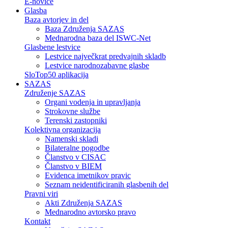
E-novice
Glasba
Baza avtorjev in del
Baza Združenja SAZAS
Mednarodna baza del ISWC-Net
Glasbene lestvice
Lestvice največkrat predvajnih skladb
Lestvice narodnozabavne glasbe
SloTop50 aplikacija
SAZAS
Združenje SAZAS
Organi vodenja in upravljanja
Strokovne službe
Terenski zastopniki
Kolektivna organizacija
Namenski skladi
Bilateralne pogodbe
Članstvo v CISAC
Članstvo v BIEM
Evidenca imetnikov pravic
Seznam neidentificiranih glasbenih del
Pravni viri
Akti Združenja SAZAS
Mednarodno avtorsko pravo
Kontakt