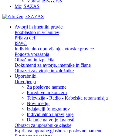
Vprašajte SAZAS
Moj SAZAS
Avtorji in imetniki pravic
Pooblastilo in včlanitev
Prijava del
ISWC
Individualno upravljanje avtorske pravice
Pogosta vprašanja
Obračuni in izplačila
Dokumenti za avtorje, imetnike in člane
Obrazci za avtorje in založnike
Uporabniki
Dovoljenja
Za poslovne namene
Prireditve in koncerti
Televizija - Radio - Kabelska retransmisija
Novi mediji
Izdajatelji fonogramov
Individualno upravljanje
Dajanje na voljo javnosti
Obrazci za uporabnike glasbe
E-prijava uporabe glasbe za poslovne namene