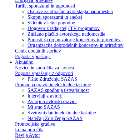
E-prijava prireditev
Tarife, sporazumi in ugodnosti
Osnove za obračun avtorskega nadomestila
Skupni sporazumi in aneksi
Sklenitev letne pogodbe
Dogovor z izdajatelji TV programov
Znižano plačilo avtorskega nadomestila
Popusti za organizatorje koncertov in prireditev
Organizacija dobrodelnih koncertov in prireditev
Cenik dodatnih storitev
Pogosta vprašanja
Aktualno
Novice in sporočila za javnost
Pogosta vprašanja z odgovori
Pišite Združenju SAZAS
Promocija pravic intelektualne lastnine
SAZAS spodbuja ustvarjalnost
Intervjuji z avtorji
Avtorji o avtorski pravici
Mi smo SAZAS
Svetovni dan intelektualne lastnine
Natečaji Združenja SAZAS
Promocijska gradiva
Letna poročila
Revija Avtor