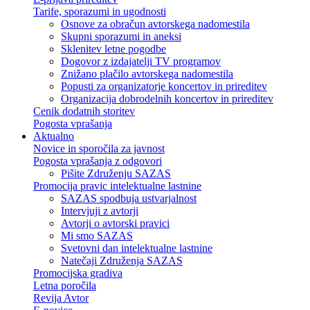
Tarife, sporazumi in ugodnosti
Osnove za obračun avtorskega nadomestila
Skupni sporazumi in aneksi
Sklenitev letne pogodbe
Dogovor z izdajatelji TV programov
Znižano plačilo avtorskega nadomestila
Popusti za organizatorje koncertov in prireditev
Organizacija dobrodelnih koncertov in prireditev
Cenik dodatnih storitev
Pogosta vprašanja
Aktualno
Novice in sporočila za javnost
Pogosta vprašanja z odgovori
Pišite Združenju SAZAS
Promocija pravic intelektualne lastnine
SAZAS spodbuja ustvarjalnost
Intervjuji z avtorji
Avtorji o avtorski pravici
Mi smo SAZAS
Svetovni dan intelektualne lastnine
Natečaji Združenja SAZAS
Promocijska gradiva
Letna poročila
Revija Avtor