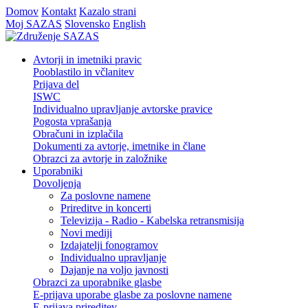
Domov
Kontakt
Kazalo strani
Moj SAZAS
Slovensko
English
Avtorji in imetniki pravic
Pooblastilo in včlanitev
Prijava del
ISWC
Individualno upravljanje avtorske pravice
Pogosta vprašanja
Obračuni in izplačila
Dokumenti za avtorje, imetnike in člane
Obrazci za avtorje in založnike
Uporabniki
Dovoljenja
Za poslovne namene
Prireditve in koncerti
Televizija - Radio - Kabelska retransmisija
Novi mediji
Izdajatelji fonogramov
Individualno upravljanje
Dajanje na voljo javnosti
Obrazci za uporabnike glasbe
E-prijava uporabe glasbe za poslovne namene
E-prijava prireditev