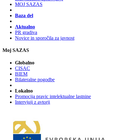
MOJ SAZAS
Baza del
Aktualno
PR gradiva
Novice in sporočila za javnost
Moj SAZAS
Globalno
CISAC
BIEM
Bilateralne pogodbe
Lokalno
Promocija pravic intelektualne lastnine
Intervjuji z avtorji