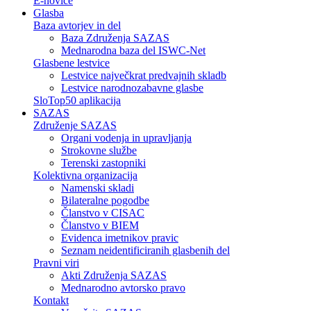
E-novice
Glasba
Baza avtorjev in del
Baza Združenja SAZAS
Mednarodna baza del ISWC-Net
Glasbene lestvice
Lestvice največkrat predvajnih skladb
Lestvice narodnozabavne glasbe
SloTop50 aplikacija
SAZAS
Združenje SAZAS
Organi vodenja in upravljanja
Strokovne službe
Terenski zastopniki
Kolektivna organizacija
Namenski skladi
Bilateralne pogodbe
Članstvo v CISAC
Članstvo v BIEM
Evidenca imetnikov pravic
Seznam neidentificiranih glasbenih del
Pravni viri
Akti Združenja SAZAS
Mednarodno avtorsko pravo
Kontakt