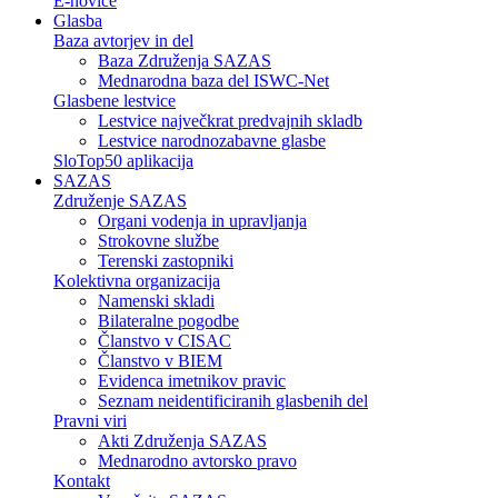
E-novice
Glasba
Baza avtorjev in del
Baza Združenja SAZAS
Mednarodna baza del ISWC-Net
Glasbene lestvice
Lestvice največkrat predvajnih skladb
Lestvice narodnozabavne glasbe
SloTop50 aplikacija
SAZAS
Združenje SAZAS
Organi vodenja in upravljanja
Strokovne službe
Terenski zastopniki
Kolektivna organizacija
Namenski skladi
Bilateralne pogodbe
Članstvo v CISAC
Članstvo v BIEM
Evidenca imetnikov pravic
Seznam neidentificiranih glasbenih del
Pravni viri
Akti Združenja SAZAS
Mednarodno avtorsko pravo
Kontakt