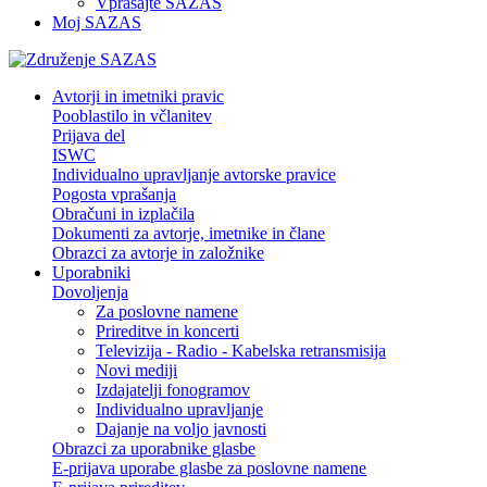
Vprašajte SAZAS
Moj SAZAS
Avtorji in imetniki pravic
Pooblastilo in včlanitev
Prijava del
ISWC
Individualno upravljanje avtorske pravice
Pogosta vprašanja
Obračuni in izplačila
Dokumenti za avtorje, imetnike in člane
Obrazci za avtorje in založnike
Uporabniki
Dovoljenja
Za poslovne namene
Prireditve in koncerti
Televizija - Radio - Kabelska retransmisija
Novi mediji
Izdajatelji fonogramov
Individualno upravljanje
Dajanje na voljo javnosti
Obrazci za uporabnike glasbe
E-prijava uporabe glasbe za poslovne namene