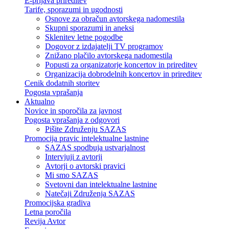
E-prijava prireditev
Tarife, sporazumi in ugodnosti
Osnove za obračun avtorskega nadomestila
Skupni sporazumi in aneksi
Sklenitev letne pogodbe
Dogovor z izdajatelji TV programov
Znižano plačilo avtorskega nadomestila
Popusti za organizatorje koncertov in prireditev
Organizacija dobrodelnih koncertov in prireditev
Cenik dodatnih storitev
Pogosta vprašanja
Aktualno
Novice in sporočila za javnost
Pogosta vprašanja z odgovori
Pišite Združenju SAZAS
Promocija pravic intelektualne lastnine
SAZAS spodbuja ustvarjalnost
Intervjuji z avtorji
Avtorji o avtorski pravici
Mi smo SAZAS
Svetovni dan intelektualne lastnine
Natečaji Združenja SAZAS
Promocijska gradiva
Letna poročila
Revija Avtor