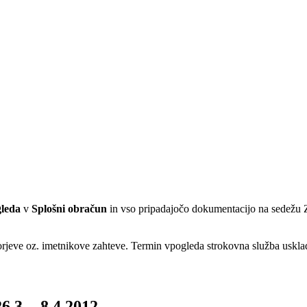
leda
v
Splošni obračun
in vso pripadajočo dokumentacijo na sedežu 
rjeve oz. imetnikove zahteve. Termin vpogleda strokovna služba uskl
.3. - 8.4.2012