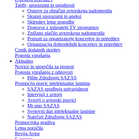
Tarife, sporazumi in ugodnosti
Osnove za obračun avtorskega nadomestila
Skupni sporazumi in aneksi
Sklenitev letne pogodbe
Dogovor z izdajatelji TV programov
Znižano plačilo avtorskega nadomestila
Popusti za organizatorje koncertov in prireditev
Organizacija dobrodelnih koncertov in prireditev
Cenik dodatnih storitev
Pogosta vprašanja
Aktualno
Novice in sporočila za javnost
Pogosta vprašanja z odgovori
Pišite Združenju SAZAS
Promocija pravic intelektualne lastnine
SAZAS spodbuja ustvarjalnost
Intervjuji z avtorji
Avtorji o avtorski pravici
Mi smo SAZAS
Svetovni dan intelektualne lastnine
Natečaji Združenja SAZAS
Promocijska gradiva
Letna poročila
Revija Avtor