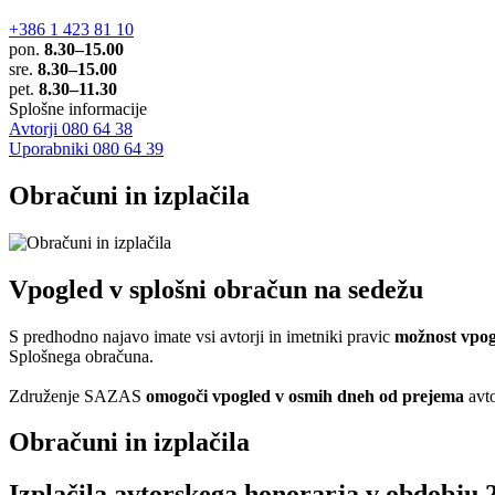
+386 1 423 81 10
pon.
8.30–15.00
sre.
8.30–15.00
pet.
8.30–11.30
Splošne informacije
Avtorji 080 64 38
Uporabniki 080 64 39
Obračuni in izplačila
Vpogled v splošni obračun na sedežu
S predhodno najavo imate vsi avtorji in imetniki pravic
možnost vpog
Splošnega obračuna.
Združenje SAZAS
omogoči vpogled v osmih dneh od prejema
avto
Obračuni in izplačila
Izplačila avtorskega honorarja v obdobju 26