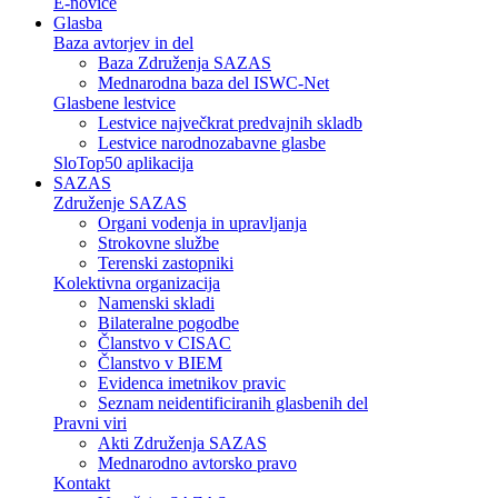
E-novice
Glasba
Baza avtorjev in del
Baza Združenja SAZAS
Mednarodna baza del ISWC-Net
Glasbene lestvice
Lestvice največkrat predvajnih skladb
Lestvice narodnozabavne glasbe
SloTop50 aplikacija
SAZAS
Združenje SAZAS
Organi vodenja in upravljanja
Strokovne službe
Terenski zastopniki
Kolektivna organizacija
Namenski skladi
Bilateralne pogodbe
Članstvo v CISAC
Članstvo v BIEM
Evidenca imetnikov pravic
Seznam neidentificiranih glasbenih del
Pravni viri
Akti Združenja SAZAS
Mednarodno avtorsko pravo
Kontakt