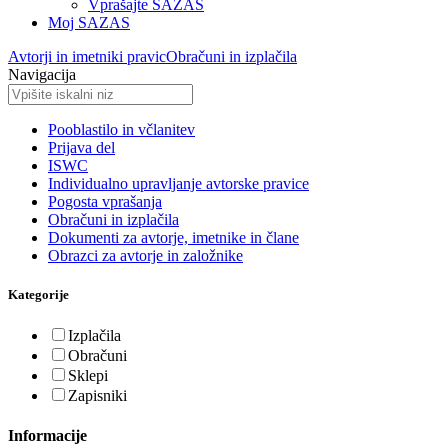
Vprašajte SAZAS
Moj SAZAS
Avtorji in imetniki pravic
Obračuni in izplačila
Navigacija
Pooblastilo in včlanitev
Prijava del
ISWC
Individualno upravljanje avtorske pravice
Pogosta vprašanja
Obračuni in izplačila
Dokumenti za avtorje, imetnike in člane
Obrazci za avtorje in založnike
Kategorije
Izplačila
Obračuni
Sklepi
Zapisniki
Informacije