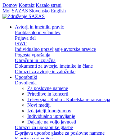
Domov
Kontakt
Kazalo strani
Moj SAZAS
Slovensko
English
Avtorji in imetniki pravic
Pooblastilo in včlanitev
Prijava del
ISWC
Individualno upravljanje avtorske pravice
Pogosta vprašanja
Obračuni in izplačila
Dokumenti za avtorje, imetnike in člane
Obrazci za avtorje in založnike
Uporabniki
Dovoljenja
Za poslovne namene
Prireditve in koncerti
Televizija - Radio - Kabelska retransmisija
Novi mediji
Izdajatelji fonogramov
Individualno upravljanje
Dajanje na voljo javnosti
Obrazci za uporabnike glasbe
E-prijava uporabe glasbe za poslovne namene
E-prijava prireditev