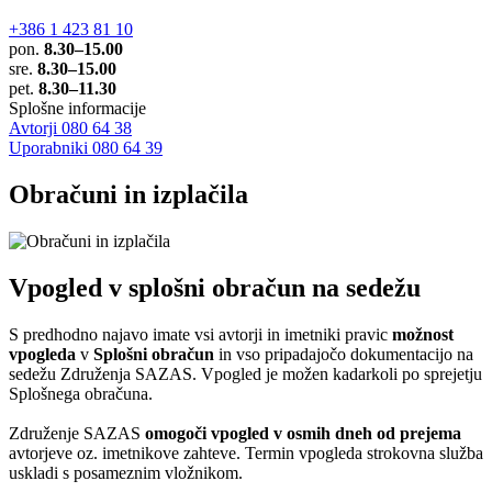
+386 1 423 81 10
pon.
8.30–15.00
sre.
8.30–15.00
pet.
8.30–11.30
Splošne informacije
Avtorji 080 64 38
Uporabniki 080 64 39
Obračuni in izplačila
Vpogled v splošni obračun na sedežu
S predhodno najavo imate vsi avtorji in imetniki pravic
možnost
vpogleda
v
Splošni obračun
in vso pripadajočo dokumentacijo na
sedežu Združenja SAZAS. Vpogled je možen kadarkoli po sprejetju
Splošnega obračuna.
Združenje SAZAS
omogoči vpogled v osmih dneh od prejema
avtorjeve oz. imetnikove zahteve. Termin vpogleda strokovna služba
uskladi s posameznim vložnikom.