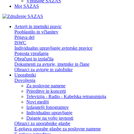
Vprašajte SAZAS
Moj SAZAS
Avtorji in imetniki pravic
Pooblastilo in včlanitev
Prijava del
ISWC
Individualno upravljanje avtorske pravice
Pogosta vprašanja
Obračuni in izplačila
Dokumenti za avtorje, imetnike in člane
Obrazci za avtorje in založnike
Uporabniki
Dovoljenja
Za poslovne namene
Prireditve in koncerti
Televizija - Radio - Kabelska retransmisija
Novi mediji
Izdajatelji fonogramov
Individualno upravljanje
Dajanje na voljo javnosti
Obrazci za uporabnike glasbe
E-prijava uporabe glasbe za poslovne namene