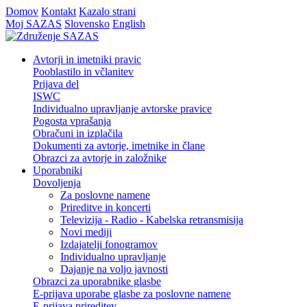
Domov
Kontakt
Kazalo strani
Moj SAZAS
Slovensko
English
Avtorji in imetniki pravic
Pooblastilo in včlanitev
Prijava del
ISWC
Individualno upravljanje avtorske pravice
Pogosta vprašanja
Obračuni in izplačila
Dokumenti za avtorje, imetnike in člane
Obrazci za avtorje in založnike
Uporabniki
Dovoljenja
Za poslovne namene
Prireditve in koncerti
Televizija - Radio - Kabelska retransmisija
Novi mediji
Izdajatelji fonogramov
Individualno upravljanje
Dajanje na voljo javnosti
Obrazci za uporabnike glasbe
E-prijava uporabe glasbe za poslovne namene
E-prijava prireditev