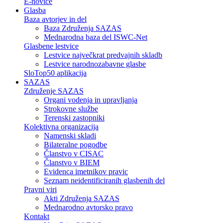
E-novice
Glasba
Baza avtorjev in del
Baza Združenja SAZAS
Mednarodna baza del ISWC-Net
Glasbene lestvice
Lestvice največkrat predvajnih skladb
Lestvice narodnozabavne glasbe
SloTop50 aplikacija
SAZAS
Združenje SAZAS
Organi vodenja in upravljanja
Strokovne službe
Terenski zastopniki
Kolektivna organizacija
Namenski skladi
Bilateralne pogodbe
Članstvo v CISAC
Članstvo v BIEM
Evidenca imetnikov pravic
Seznam neidentificiranih glasbenih del
Pravni viri
Akti Združenja SAZAS
Mednarodno avtorsko pravo
Kontakt