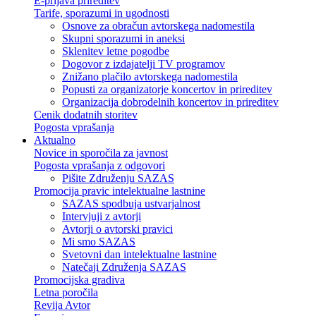
E-prijava prireditev
Tarife, sporazumi in ugodnosti
Osnove za obračun avtorskega nadomestila
Skupni sporazumi in aneksi
Sklenitev letne pogodbe
Dogovor z izdajatelji TV programov
Znižano plačilo avtorskega nadomestila
Popusti za organizatorje koncertov in prireditev
Organizacija dobrodelnih koncertov in prireditev
Cenik dodatnih storitev
Pogosta vprašanja
Aktualno
Novice in sporočila za javnost
Pogosta vprašanja z odgovori
Pišite Združenju SAZAS
Promocija pravic intelektualne lastnine
SAZAS spodbuja ustvarjalnost
Intervjuji z avtorji
Avtorji o avtorski pravici
Mi smo SAZAS
Svetovni dan intelektualne lastnine
Natečaji Združenja SAZAS
Promocijska gradiva
Letna poročila
Revija Avtor