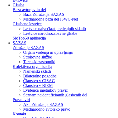
E-novice
Glasba
Baza avtorjev in del
Baza Združenja SAZAS
Mednarodna baza del ISWC-Net
Glasbene lestvice
Lestvice največkrat predvajnih skladb
Lestvice narodnozabavne glasbe
SloTop50 aplikacija
SAZAS
Združenje SAZAS
Organi vodenja in upravljanja
Strokovne službe
Terenski zastopniki
Kolektivna organizacija
Namenski skladi
Bilateralne pogodbe
Članstvo v CISAC
Članstvo v BIEM
Evidenca imetnikov pravic
Seznam neidentificiranih glasbenih del
Pravni viri
Akti Združenja SAZAS
Mednarodno avtorsko pravo
Kontakt