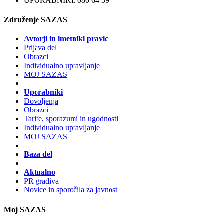
UPORABNIKI: 080 64 39
Združenje SAZAS
Avtorji in imetniki pravic
Prijava del
Obrazci
Individualno upravljanje
MOJ SAZAS
Uporabniki
Dovoljenja
Obrazci
Tarife, sporazumi in ugodnosti
Individualno upravljanje
MOJ SAZAS
Baza del
Aktualno
PR gradiva
Novice in sporočila za javnost
Moj SAZAS