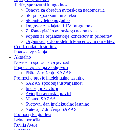
Tarife, sporazumi in ugodnosti
Osnove za obračun avtorskega nadomestila
Skupni sporazumi in aneksi
Sklenitev letne pogodbe
Dogovor z izdajatelji TV programov
Znižano plačilo avtorskega nadomestila
Popusti za organizatorje koncertov in prireditev
Organizacija dobrodelnih koncertov in prireditev
Cenik dodatnih storitev
Pogosta vprašanja
Aktualno
Novice in sporočila za javnost
Pogosta vprašanja z odgovori
Pišite Združenju SAZAS
Promocija pravic intelektualne lastnine
SAZAS spodbuja ustvarjalnost
Intervjuji z avtorji
Avtorji o avtorski pravici
Mi smo SAZAS
Svetovni dan intelektualne lastnine
Natečaji Združenja SAZAS
Promocijska gradiva
Letna poročila
Revija Avtor