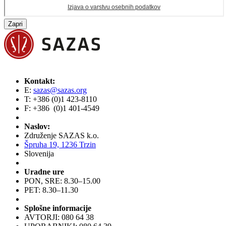
Zapri
Kontakt:
E:
sazas@sazas.org
T: +386 (0)1 423-8110
F: +386 (0)1 401-4549
Naslov:
Združenje SAZAS k.o.
Špruha 19, 1236 Trzin
Slovenija
Uradne ure
PON, SRE: 8.30–15.00
PET: 8.30–11.30
Splošne informacije
AVTORJI: 080 64 38