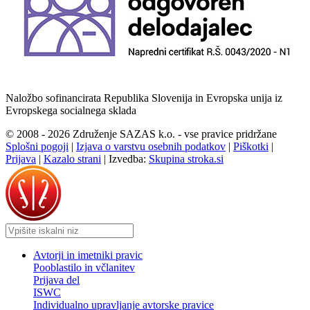
Naložbo sofinancirata Republika Slovenija in Evropska unija iz
Evropskega socialnega sklada
© 2008 - 2026 Združenje SAZAS k.o. - vse pravice pridržane
Splošni pogoji
|
Izjava o varstvu osebnih podatkov
|
Piškotki
|
Prijava
|
Kazalo strani
|
Izvedba:
Skupina stroka.si
Avtorji in imetniki pravic
Pooblastilo in včlanitev
Prijava del
ISWC
Individualno upravljanje avtorske pravice