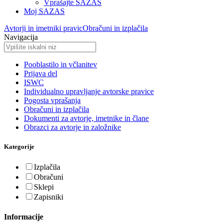
Vprašajte SAZAS
Moj SAZAS
Avtorji in imetniki pravic
Obračuni in izplačila
Navigacija
Pooblastilo in včlanitev
Prijava del
ISWC
Individualno upravljanje avtorske pravice
Pogosta vprašanja
Obračuni in izplačila
Dokumenti za avtorje, imetnike in člane
Obrazci za avtorje in založnike
Kategorije
Izplačila
Obračuni
Sklepi
Zapisniki
Informacije