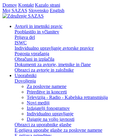
Domov
Kontakt
Kazalo strani
Moj SAZAS
Slovensko
English
Avtorji in imetniki pravic
Pooblastilo in včlanitev
Prijava del
ISWC
Individualno upravljanje avtorske pravice
Pogosta vprašanja
Obračuni in izplačila
Dokumenti za avtorje, imetnike in člane
Obrazci za avtorje in založnike
Uporabniki
Dovoljenja
Za poslovne namene
Prireditve in koncerti
Televizija - Radio - Kabelska retransmisija
Novi mediji
Izdajatelji fonogramov
Individualno upravljanje
Dajanje na voljo javnosti
Obrazci za uporabnike glasbe
E-prijava uporabe glasbe za poslovne namene
E-prijava prireditev