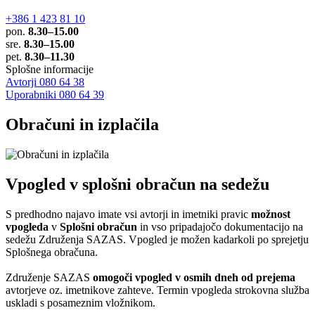
+386 1 423 81 10
pon.
8.30–15.00
sre.
8.30–15.00
pet.
8.30–11.30
Splošne informacije
Avtorji 080 64 38
Uporabniki 080 64 39
Obračuni in izplačila
Vpogled v splošni obračun na sedežu
S predhodno najavo imate vsi avtorji in imetniki pravic
možnost
vpogleda
v
Splošni obračun
in vso pripadajočo dokumentacijo na
sedežu Združenja SAZAS. Vpogled je možen kadarkoli po sprejetju
Splošnega obračuna.
Združenje SAZAS
omogoči vpogled v osmih dneh od prejema
avtorjeve oz. imetnikove zahteve. Termin vpogleda strokovna služba
uskladi s posameznim vložnikom.