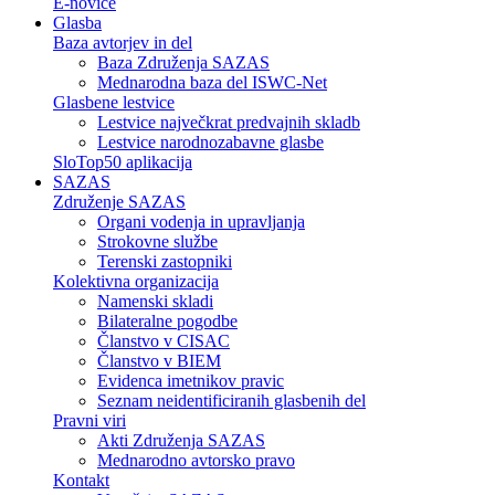
E-novice
Glasba
Baza avtorjev in del
Baza Združenja SAZAS
Mednarodna baza del ISWC-Net
Glasbene lestvice
Lestvice največkrat predvajnih skladb
Lestvice narodnozabavne glasbe
SloTop50 aplikacija
SAZAS
Združenje SAZAS
Organi vodenja in upravljanja
Strokovne službe
Terenski zastopniki
Kolektivna organizacija
Namenski skladi
Bilateralne pogodbe
Članstvo v CISAC
Članstvo v BIEM
Evidenca imetnikov pravic
Seznam neidentificiranih glasbenih del
Pravni viri
Akti Združenja SAZAS
Mednarodno avtorsko pravo
Kontakt