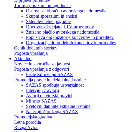
E-prijava prireditev
Tarife, sporazumi in ugodnosti
Osnove za obračun avtorskega nadomestila
Skupni sporazumi in aneksi
Sklenitev letne pogodbe
Dogovor z izdajatelji TV programov
Znižano plačilo avtorskega nadomestila
Popusti za organizatorje koncertov in prireditev
Organizacija dobrodelnih koncertov in prireditev
Cenik dodatnih storitev
Pogosta vprašanja
Aktualno
Novice in sporočila za javnost
Pogosta vprašanja z odgovori
Pišite Združenju SAZAS
Promocija pravic intelektualne lastnine
SAZAS spodbuja ustvarjalnost
Intervjuji z avtorji
Avtorji o avtorski pravici
Mi smo SAZAS
Svetovni dan intelektualne lastnine
Natečaji Združenja SAZAS
Promocijska gradiva
Letna poročila
Revija Avtor