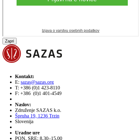
Zapri
Kontakt:
E:
sazas@sazas.org
T: +386 (0)1 423-8110
F: +386 (0)1 401-4549
Naslov:
Združenje SAZAS k.o.
Špruha 19, 1236 Trzin
Slovenija
Uradne ure
PON, SRE: 8.30–15.00