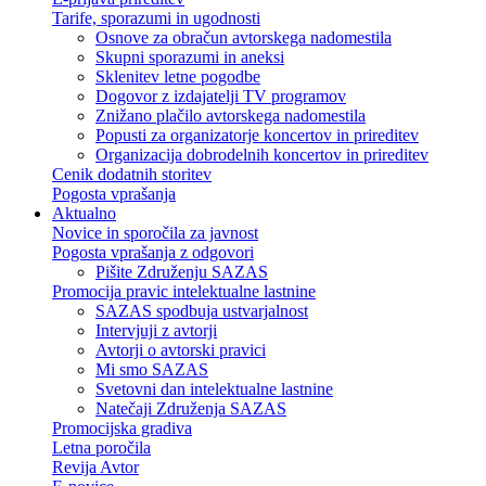
Tarife, sporazumi in ugodnosti
Osnove za obračun avtorskega nadomestila
Skupni sporazumi in aneksi
Sklenitev letne pogodbe
Dogovor z izdajatelji TV programov
Znižano plačilo avtorskega nadomestila
Popusti za organizatorje koncertov in prireditev
Organizacija dobrodelnih koncertov in prireditev
Cenik dodatnih storitev
Pogosta vprašanja
Aktualno
Novice in sporočila za javnost
Pogosta vprašanja z odgovori
Pišite Združenju SAZAS
Promocija pravic intelektualne lastnine
SAZAS spodbuja ustvarjalnost
Intervjuji z avtorji
Avtorji o avtorski pravici
Mi smo SAZAS
Svetovni dan intelektualne lastnine
Natečaji Združenja SAZAS
Promocijska gradiva
Letna poročila
Revija Avtor