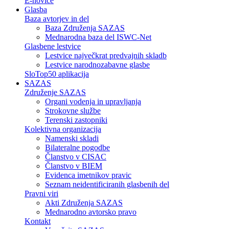
E-novice
Glasba
Baza avtorjev in del
Baza Združenja SAZAS
Mednarodna baza del ISWC-Net
Glasbene lestvice
Lestvice največkrat predvajnih skladb
Lestvice narodnozabavne glasbe
SloTop50 aplikacija
SAZAS
Združenje SAZAS
Organi vodenja in upravljanja
Strokovne službe
Terenski zastopniki
Kolektivna organizacija
Namenski skladi
Bilateralne pogodbe
Članstvo v CISAC
Članstvo v BIEM
Evidenca imetnikov pravic
Seznam neidentificiranih glasbenih del
Pravni viri
Akti Združenja SAZAS
Mednarodno avtorsko pravo
Kontakt