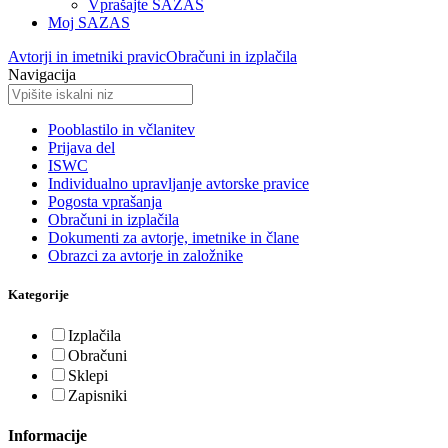
Vprašajte SAZAS
Moj SAZAS
Avtorji in imetniki pravic
Obračuni in izplačila
Navigacija
Pooblastilo in včlanitev
Prijava del
ISWC
Individualno upravljanje avtorske pravice
Pogosta vprašanja
Obračuni in izplačila
Dokumenti za avtorje, imetnike in člane
Obrazci za avtorje in založnike
Kategorije
Izplačila
Obračuni
Sklepi
Zapisniki
Informacije