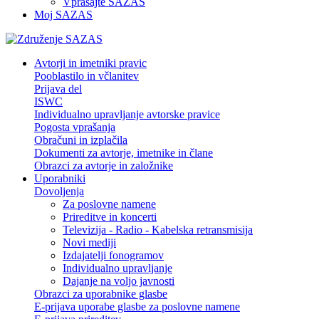
Vprašajte SAZAS
Moj SAZAS
Avtorji in imetniki pravic
Pooblastilo in včlanitev
Prijava del
ISWC
Individualno upravljanje avtorske pravice
Pogosta vprašanja
Obračuni in izplačila
Dokumenti za avtorje, imetnike in člane
Obrazci za avtorje in založnike
Uporabniki
Dovoljenja
Za poslovne namene
Prireditve in koncerti
Televizija - Radio - Kabelska retransmisija
Novi mediji
Izdajatelji fonogramov
Individualno upravljanje
Dajanje na voljo javnosti
Obrazci za uporabnike glasbe
E-prijava uporabe glasbe za poslovne namene