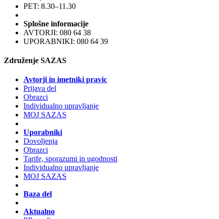
PET: 8.30–11.30
Splošne informacije
AVTORJI: 080 64 38
UPORABNIKI: 080 64 39
Združenje SAZAS
Avtorji in imetniki pravic
Prijava del
Obrazci
Individualno upravljanje
MOJ SAZAS
Uporabniki
Dovoljenja
Obrazci
Tarife, sporazumi in ugodnosti
Individualno upravljanje
MOJ SAZAS
Baza del
Aktualno