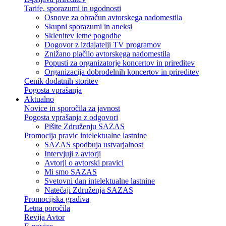
Tarife, sporazumi in ugodnosti
Osnove za obračun avtorskega nadomestila
Skupni sporazumi in aneksi
Sklenitev letne pogodbe
Dogovor z izdajatelji TV programov
Znižano plačilo avtorskega nadomestila
Popusti za organizatorje koncertov in prireditev
Organizacija dobrodelnih koncertov in prireditev
Cenik dodatnih storitev
Pogosta vprašanja
Aktualno
Novice in sporočila za javnost
Pogosta vprašanja z odgovori
Pišite Združenju SAZAS
Promocija pravic intelektualne lastnine
SAZAS spodbuja ustvarjalnost
Intervjuji z avtorji
Avtorji o avtorski pravici
Mi smo SAZAS
Svetovni dan intelektualne lastnine
Natečaji Združenja SAZAS
Promocijska gradiva
Letna poročila
Revija Avtor