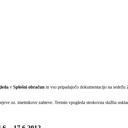
leda
v
Splošni obračun
in vso pripadajočo dokumentacijo na sedežu 
rjeve oz. imetnikove zahteve. Termin vpogleda strokovna služba uskl
6. - 17.6.2012