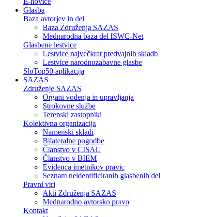
E-novice
Glasba
Baza avtorjev in del
Baza Združenja SAZAS
Mednarodna baza del ISWC-Net
Glasbene lestvice
Lestvice največkrat predvajnih skladb
Lestvice narodnozabavne glasbe
SloTop50 aplikacija
SAZAS
Združenje SAZAS
Organi vodenja in upravljanja
Strokovne službe
Terenski zastopniki
Kolektivna organizacija
Namenski skladi
Bilateralne pogodbe
Članstvo v CISAC
Članstvo v BIEM
Evidenca imetnikov pravic
Seznam neidentificiranih glasbenih del
Pravni viri
Akti Združenja SAZAS
Mednarodno avtorsko pravo
Kontakt