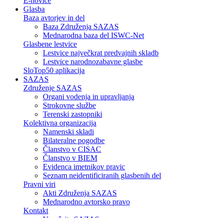
E-novice
Glasba
Baza avtorjev in del
Baza Združenja SAZAS
Mednarodna baza del ISWC-Net
Glasbene lestvice
Lestvice največkrat predvajnih skladb
Lestvice narodnozabavne glasbe
SloTop50 aplikacija
SAZAS
Združenje SAZAS
Organi vodenja in upravljanja
Strokovne službe
Terenski zastopniki
Kolektivna organizacija
Namenski skladi
Bilateralne pogodbe
Članstvo v CISAC
Članstvo v BIEM
Evidenca imetnikov pravic
Seznam neidentificiranih glasbenih del
Pravni viri
Akti Združenja SAZAS
Mednarodno avtorsko pravo
Kontakt