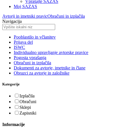
Vprašajte SAZAS
Moj SAZAS
Avtorji in imetniki pravic
Obračuni in izplačila
Navigacija
Pooblastilo in včlanitev
Prijava del
ISWC
Individualno upravljanje avtorske pravice
Pogosta vprašanja
Obračuni in izplačila
Dokumenti za avtorje, imetnike in člane
Obrazci za avtorje in založnike
Kategorije
Izplačila
Obračuni
Sklepi
Zapisniki
Informacije