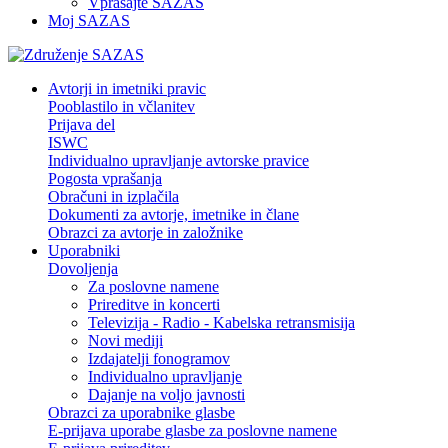
Vprašajte SAZAS
Moj SAZAS
Avtorji in imetniki pravic
Pooblastilo in včlanitev
Prijava del
ISWC
Individualno upravljanje avtorske pravice
Pogosta vprašanja
Obračuni in izplačila
Dokumenti za avtorje, imetnike in člane
Obrazci za avtorje in založnike
Uporabniki
Dovoljenja
Za poslovne namene
Prireditve in koncerti
Televizija - Radio - Kabelska retransmisija
Novi mediji
Izdajatelji fonogramov
Individualno upravljanje
Dajanje na voljo javnosti
Obrazci za uporabnike glasbe
E-prijava uporabe glasbe za poslovne namene