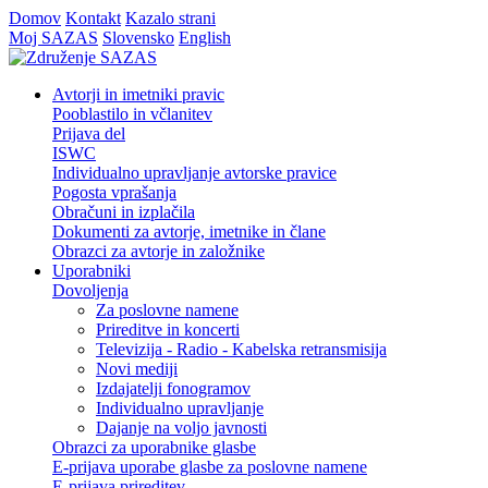
Domov
Kontakt
Kazalo strani
Moj SAZAS
Slovensko
English
Avtorji in imetniki pravic
Pooblastilo in včlanitev
Prijava del
ISWC
Individualno upravljanje avtorske pravice
Pogosta vprašanja
Obračuni in izplačila
Dokumenti za avtorje, imetnike in člane
Obrazci za avtorje in založnike
Uporabniki
Dovoljenja
Za poslovne namene
Prireditve in koncerti
Televizija - Radio - Kabelska retransmisija
Novi mediji
Izdajatelji fonogramov
Individualno upravljanje
Dajanje na voljo javnosti
Obrazci za uporabnike glasbe
E-prijava uporabe glasbe za poslovne namene
E-prijava prireditev