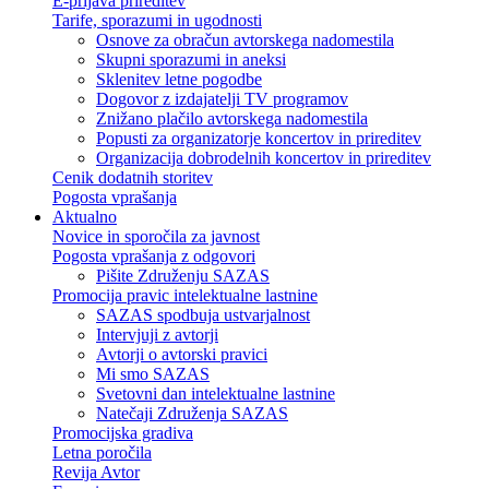
E-prijava prireditev
Tarife, sporazumi in ugodnosti
Osnove za obračun avtorskega nadomestila
Skupni sporazumi in aneksi
Sklenitev letne pogodbe
Dogovor z izdajatelji TV programov
Znižano plačilo avtorskega nadomestila
Popusti za organizatorje koncertov in prireditev
Organizacija dobrodelnih koncertov in prireditev
Cenik dodatnih storitev
Pogosta vprašanja
Aktualno
Novice in sporočila za javnost
Pogosta vprašanja z odgovori
Pišite Združenju SAZAS
Promocija pravic intelektualne lastnine
SAZAS spodbuja ustvarjalnost
Intervjuji z avtorji
Avtorji o avtorski pravici
Mi smo SAZAS
Svetovni dan intelektualne lastnine
Natečaji Združenja SAZAS
Promocijska gradiva
Letna poročila
Revija Avtor