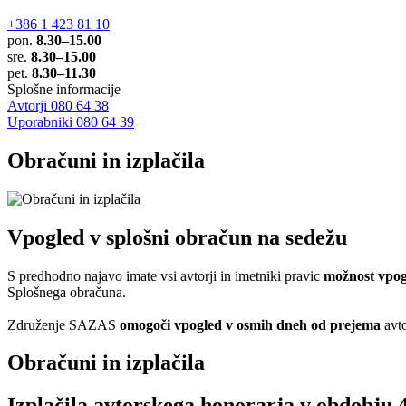
+386 1 423 81 10
pon.
8.30–15.00
sre.
8.30–15.00
pet.
8.30–11.30
Splošne informacije
Avtorji 080 64 38
Uporabniki 080 64 39
Obračuni in izplačila
Vpogled v splošni obračun na sedežu
S predhodno najavo imate vsi avtorji in imetniki pravic
možnost vpog
Splošnega obračuna.
Združenje SAZAS
omogoči vpogled v osmih dneh od prejema
avto
Obračuni in izplačila
Izplačila avtorskega honorarja v obdobju 4.