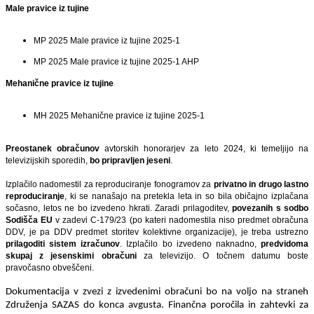
Male pravice iz tujine
MP 2025 Male pravice iz tujine 2025-1
MP 2025 Male pravice iz tujine 2025-1 AHP
Mehanične pravice iz tujine
MH 2025 Mehanične pravice iz tujine 2025-1
Preostanek obračunov
avtorskih honorarjev za leto 2024, ki temeljijo na
televizijskih sporedih,
bo pripravljen jeseni
.
Izplačilo nadomestil za reproduciranje fonogramov za
privatno in drugo lastno
reproduciranje
, ki se nanašajo na pretekla leta in so bila običajno izplačana
sočasno, letos ne bo izvedeno hkrati. Zaradi prilagoditev,
povezanih s sodbo
Sodišča EU
v zadevi C-179/23 (po kateri nadomestila niso predmet obračuna
DDV, je pa DDV predmet storitev kolektivne organizacije), je treba ustrezno
prilagoditi sistem izračunov
. Izplačilo bo izvedeno naknadno,
predvidoma
skupaj z jesenskimi obračuni
za televizijo. O točnem datumu boste
pravočasno obveščeni.
Dokumentacija v zvezi z izvedenimi obračuni bo na voljo na straneh
Združenja SAZAS
do konca avgusta
. Finančna poročila in zahtevki za