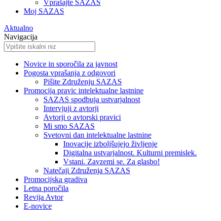
Vprašajte SAZAS
Moj SAZAS
Aktualno
Navigacija
Novice in sporočila za javnost
Pogosta vprašanja z odgovori
Pišite Združenju SAZAS
Promocija pravic intelektualne lastnine
SAZAS spodbuja ustvarjalnost
Intervjuji z avtorji
Avtorji o avtorski pravici
Mi smo SAZAS
Svetovni dan intelektualne lastnine
Inovacije izboljšujejo življenje
Digitalna ustvarjalnost. Kulturni premislek.
Vstani. Zavzemi se. Za glasbo!
Natečaji Združenja SAZAS
Promocijska gradiva
Letna poročila
Revija Avtor
E-novice