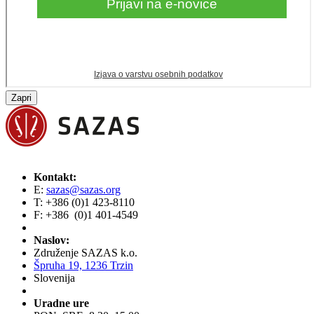
Zapri
Kontakt:
E:
sazas@sazas.org
T: +386 (0)1 423-8110
F: +386 (0)1 401-4549
Naslov:
Združenje SAZAS k.o.
Špruha 19, 1236 Trzin
Slovenija
Uradne ure