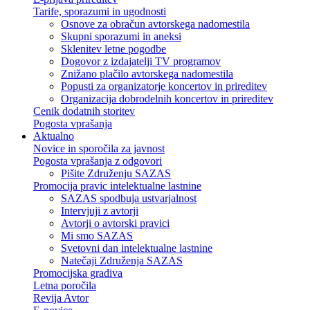
Tarife, sporazumi in ugodnosti
Osnove za obračun avtorskega nadomestila
Skupni sporazumi in aneksi
Sklenitev letne pogodbe
Dogovor z izdajatelji TV programov
Znižano plačilo avtorskega nadomestila
Popusti za organizatorje koncertov in prireditev
Organizacija dobrodelnih koncertov in prireditev
Cenik dodatnih storitev
Pogosta vprašanja
Aktualno
Novice in sporočila za javnost
Pogosta vprašanja z odgovori
Pišite Združenju SAZAS
Promocija pravic intelektualne lastnine
SAZAS spodbuja ustvarjalnost
Intervjuji z avtorji
Avtorji o avtorski pravici
Mi smo SAZAS
Svetovni dan intelektualne lastnine
Natečaji Združenja SAZAS
Promocijska gradiva
Letna poročila
Revija Avtor