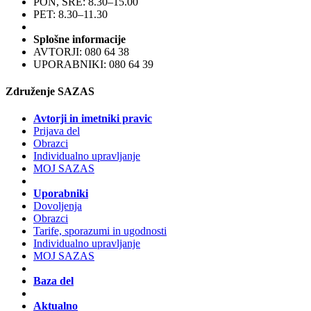
PON, SRE: 8.30–15.00
PET: 8.30–11.30
Splošne informacije
AVTORJI: 080 64 38
UPORABNIKI: 080 64 39
Združenje SAZAS
Avtorji in imetniki pravic
Prijava del
Obrazci
Individualno upravljanje
MOJ SAZAS
Uporabniki
Dovoljenja
Obrazci
Tarife, sporazumi in ugodnosti
Individualno upravljanje
MOJ SAZAS
Baza del
Aktualno