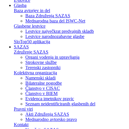
E-novice
Glasba
Baza avtorjev in del
Baza Združenja SAZAS
Mednarodna baza del ISWC-Net
Glasbene lestvice
Lestvice največkrat predvajnih skladb
Lestvice narodnozabavne glasbe
SloTop50 aplikacija
SAZAS
Združenje SAZAS
Organi vodenja in upravljanja
Strokovne službe
Terenski zastopniki
Kolektivna organizacija
Namenski skladi
Bilateralne pogodbe
Članstvo v CISAC
Članstvo v BIEM
Evidenca imetnikov pravic
Seznam neidentificiranih glasbenih del
Pravni viri
Akti Združenja SAZAS
Mednarodno avtorsko pravo
Kontakt