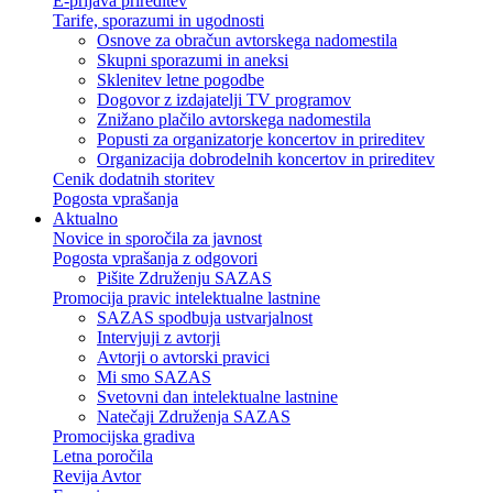
E-prijava prireditev
Tarife, sporazumi in ugodnosti
Osnove za obračun avtorskega nadomestila
Skupni sporazumi in aneksi
Sklenitev letne pogodbe
Dogovor z izdajatelji TV programov
Znižano plačilo avtorskega nadomestila
Popusti za organizatorje koncertov in prireditev
Organizacija dobrodelnih koncertov in prireditev
Cenik dodatnih storitev
Pogosta vprašanja
Aktualno
Novice in sporočila za javnost
Pogosta vprašanja z odgovori
Pišite Združenju SAZAS
Promocija pravic intelektualne lastnine
SAZAS spodbuja ustvarjalnost
Intervjuji z avtorji
Avtorji o avtorski pravici
Mi smo SAZAS
Svetovni dan intelektualne lastnine
Natečaji Združenja SAZAS
Promocijska gradiva
Letna poročila
Revija Avtor