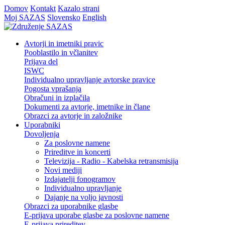
Domov
Kontakt
Kazalo strani
Moj SAZAS
Slovensko
English
Avtorji in imetniki pravic
Pooblastilo in včlanitev
Prijava del
ISWC
Individualno upravljanje avtorske pravice
Pogosta vprašanja
Obračuni in izplačila
Dokumenti za avtorje, imetnike in člane
Obrazci za avtorje in založnike
Uporabniki
Dovoljenja
Za poslovne namene
Prireditve in koncerti
Televizija - Radio - Kabelska retransmisija
Novi mediji
Izdajatelji fonogramov
Individualno upravljanje
Dajanje na voljo javnosti
Obrazci za uporabnike glasbe
E-prijava uporabe glasbe za poslovne namene
E-prijava prireditev