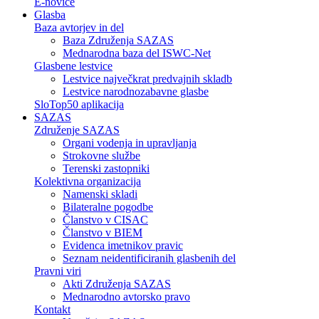
E-novice
Glasba
Baza avtorjev in del
Baza Združenja SAZAS
Mednarodna baza del ISWC-Net
Glasbene lestvice
Lestvice največkrat predvajnih skladb
Lestvice narodnozabavne glasbe
SloTop50 aplikacija
SAZAS
Združenje SAZAS
Organi vodenja in upravljanja
Strokovne službe
Terenski zastopniki
Kolektivna organizacija
Namenski skladi
Bilateralne pogodbe
Članstvo v CISAC
Članstvo v BIEM
Evidenca imetnikov pravic
Seznam neidentificiranih glasbenih del
Pravni viri
Akti Združenja SAZAS
Mednarodno avtorsko pravo
Kontakt