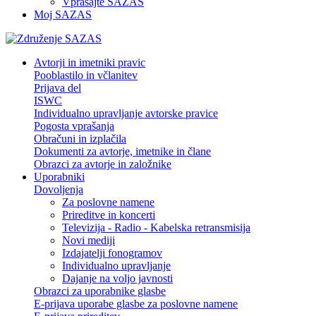
Vprašajte SAZAS
Moj SAZAS
Avtorji in imetniki pravic
Pooblastilo in včlanitev
Prijava del
ISWC
Individualno upravljanje avtorske pravice
Pogosta vprašanja
Obračuni in izplačila
Dokumenti za avtorje, imetnike in člane
Obrazci za avtorje in založnike
Uporabniki
Dovoljenja
Za poslovne namene
Prireditve in koncerti
Televizija - Radio - Kabelska retransmisija
Novi mediji
Izdajatelji fonogramov
Individualno upravljanje
Dajanje na voljo javnosti
Obrazci za uporabnike glasbe
E-prijava uporabe glasbe za poslovne namene