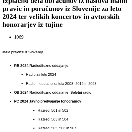
Izplačilo dela obračunov iz naslova malih
pravic in poračunov iz Slovenije za leto
2024 ter velikih koncertov in avtorskih
honorarjev iz tujine
1069
Male pravice iz Slovenije
RB 2024 Radiodifuzno oddajanje:
Radio
za leto 2024
Radio – dodatno za leta 2008–2015 in 2023
OB 2024 Radiodifuzno oddajanje: Spletni radio
PC 2024 Javno predvajanje fonogramov
R
azredi 501
in 502
R
azredi 50
3 in 504
R
azredi
505, 506 in 507