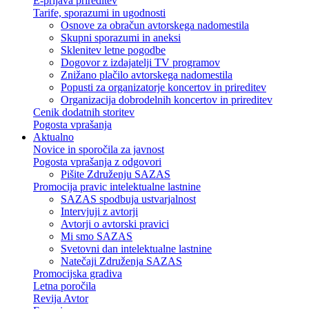
E-prijava prireditev
Tarife, sporazumi in ugodnosti
Osnove za obračun avtorskega nadomestila
Skupni sporazumi in aneksi
Sklenitev letne pogodbe
Dogovor z izdajatelji TV programov
Znižano plačilo avtorskega nadomestila
Popusti za organizatorje koncertov in prireditev
Organizacija dobrodelnih koncertov in prireditev
Cenik dodatnih storitev
Pogosta vprašanja
Aktualno
Novice in sporočila za javnost
Pogosta vprašanja z odgovori
Pišite Združenju SAZAS
Promocija pravic intelektualne lastnine
SAZAS spodbuja ustvarjalnost
Intervjuji z avtorji
Avtorji o avtorski pravici
Mi smo SAZAS
Svetovni dan intelektualne lastnine
Natečaji Združenja SAZAS
Promocijska gradiva
Letna poročila
Revija Avtor