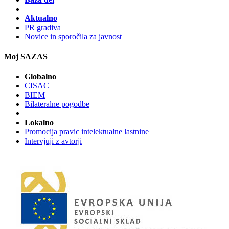
Aktualno
PR gradiva
Novice in sporočila za javnost
Moj SAZAS
Globalno
CISAC
BIEM
Bilateralne pogodbe
Lokalno
Promocija pravic intelektualne lastnine
Intervjuji z avtorji