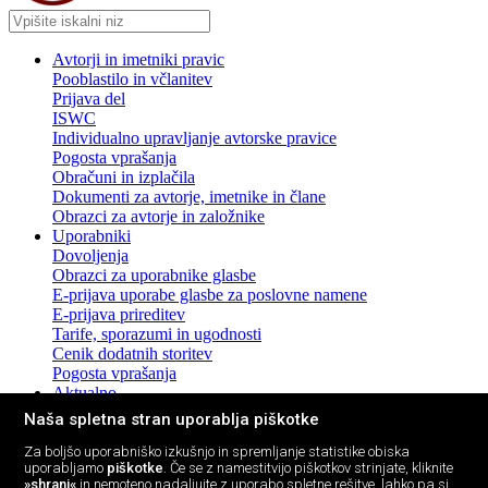
Avtorji in imetniki pravic
Pooblastilo in včlanitev
Prijava del
ISWC
Individualno upravljanje avtorske pravice
Pogosta vprašanja
Obračuni in izplačila
Dokumenti za avtorje, imetnike in člane
Obrazci za avtorje in založnike
Uporabniki
Dovoljenja
Obrazci za uporabnike glasbe
E-prijava uporabe glasbe za poslovne namene
E-prijava prireditev
Tarife, sporazumi in ugodnosti
Cenik dodatnih storitev
Pogosta vprašanja
Aktualno
Novice in sporočila za javnost
Naša spletna stran uporablja piškotke
Pogosta vprašanja z odgovori
Promocija pravic intelektualne lastnine
Za boljšo uporabniško izkušnjo in spremljanje statistike obiska
uporabljamo
piškotke
. Če se z namestitvijo piškotkov strinjate, kliknite
Promocijska gradiva
»shrani«
in nemoteno nadaljujte z uporabo spletne rešitve, lahko pa si