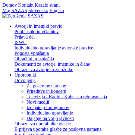
Domov
Kontakt
Kazalo strani
Moj SAZAS
Slovensko
English
Avtorji in imetniki pravic
Pooblastilo in včlanitev
Prijava del
ISWC
Individualno upravljanje avtorske pravice
Pogosta vprašanja
Obračuni in izplačila
Dokumenti za avtorje, imetnike in člane
Obrazci za avtorje in založnike
Uporabniki
Dovoljenja
Za poslovne namene
Prireditve in koncerti
Televizija - Radio - Kabelska retransmisija
Novi mediji
Izdajatelji fonogramov
Individualno upravljanje
Dajanje na voljo javnosti
Obrazci za uporabnike glasbe
E-prijava uporabe glasbe za poslovne namene
E-prijava prireditev