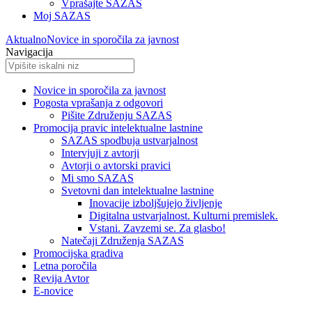
Vprašajte SAZAS
Moj SAZAS
Aktualno
Novice in sporočila za javnost
Navigacija
Novice in sporočila za javnost
Pogosta vprašanja z odgovori
Pišite Združenju SAZAS
Promocija pravic intelektualne lastnine
SAZAS spodbuja ustvarjalnost
Intervjuji z avtorji
Avtorji o avtorski pravici
Mi smo SAZAS
Svetovni dan intelektualne lastnine
Inovacije izboljšujejo življenje
Digitalna ustvarjalnost. Kulturni premislek.
Vstani. Zavzemi se. Za glasbo!
Natečaji Združenja SAZAS
Promocijska gradiva
Letna poročila
Revija Avtor
E-novice