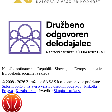
Naložbo sofinancirata Republika Slovenija in Evropska unija iz
Evropskega socialnega sklada
© 2008 - 2026 Združenje SAZAS k.o. - vse pravice pridržane
Splošni pogoji
|
Izjava o varstvu osebnih podatkov
|
Piškotki
|
Prijava
|
Kazalo strani
|
Izvedba:
Skupina stroka.si