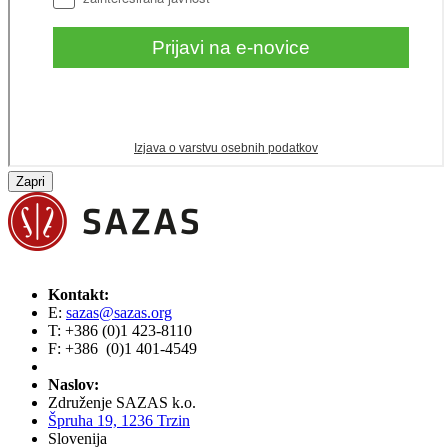
Zapri
Kontakt:
E:
sazas@sazas.org
T: +386 (0)1 423-8110
F: +386 (0)1 401-4549
Naslov:
Združenje SAZAS k.o.
Špruha 19, 1236 Trzin
Slovenija