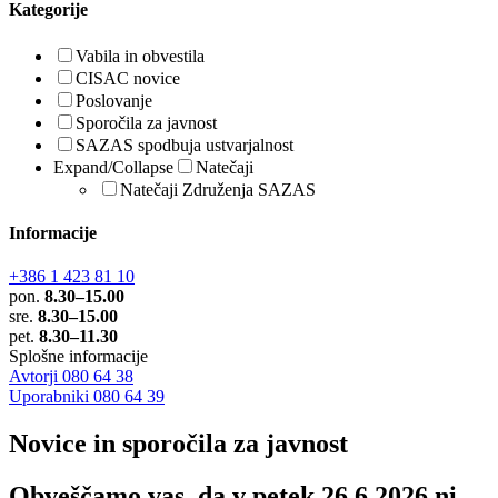
Kategorije
Vabila in obvestila
CISAC novice
Poslovanje
Sporočila za javnost
SAZAS spodbuja ustvarjalnost
Expand/Collapse
Natečaji
Natečaji Združenja SAZAS
Informacije
+386 1 423 81 10
pon.
8.30–15.00
sre.
8.30–15.00
pet.
8.30–11.30
Splošne informacije
Avtorji 080 64 38
Uporabniki 080 64 39
Novice in sporočila za javnost
Obveščamo vas, da v petek 26.6.2026 ni