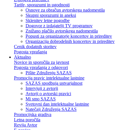
Tarife, sporazumi in ugodnosti
Osnove za obračun avtorskega nadomestila
Skupni sporazumi in aneksi
Sklenitev letne pogodbe
Dogovor z izdajatelji TV programov
Znižano plačilo avtorskega nadomestila
Popusti za organizatorje koncertov in prireditev
Organizacija dobrodelnih koncertov in prireditev
Cenik dodatnih storitev
Pogosta vprašanja
Aktualno
Novice in sporočila za javnost
Pogosta vprašanja z odgovori
Pišite Združenju SAZAS
Promocija pravic intelektualne lastnine
SAZAS spodbuja ustvarjalnost
Intervjuji z avtorji
Avtorji o avtorski pravici
Mi smo SAZAS
Svetovni dan intelektualne lastnine
Natečaji Združenja SAZAS
Promocijska gradiva
Letna poročila
Revija Avtor