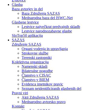
E-novice
Glasba
Baza avtorjev in del
Baza Združenja SAZAS
Mednarodna baza del ISWC-Net
Glasbene lestvice
Lestvice največkrat predvajnih skladb
Lestvice narodnozabavne glasbe
SloTop50 aplikacija
SAZAS
Združenje SAZAS
Organi vodenja in upravljanja
Strokovne službe
Terenski zastopniki
Kolektivna organizacija
Namenski skladi
Bilateralne pogodbe
Članstvo v CISAC
Članstvo v BIEM
Evidenca imetnikov pravic
Seznam neidentificiranih glasbenih del
Pravni viri
Akti Združenja SAZAS
Mednarodno avtorsko pravo
Kontakt