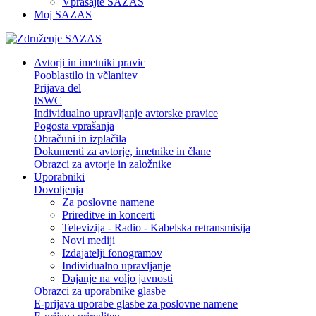
Vprašajte SAZAS
Moj SAZAS
Avtorji in imetniki pravic
Pooblastilo in včlanitev
Prijava del
ISWC
Individualno upravljanje avtorske pravice
Pogosta vprašanja
Obračuni in izplačila
Dokumenti za avtorje, imetnike in člane
Obrazci za avtorje in založnike
Uporabniki
Dovoljenja
Za poslovne namene
Prireditve in koncerti
Televizija - Radio - Kabelska retransmisija
Novi mediji
Izdajatelji fonogramov
Individualno upravljanje
Dajanje na voljo javnosti
Obrazci za uporabnike glasbe
E-prijava uporabe glasbe za poslovne namene