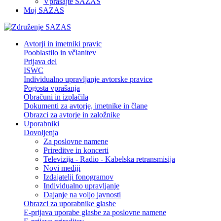
Vprašajte SAZAS
Moj SAZAS
Avtorji in imetniki pravic
Pooblastilo in včlanitev
Prijava del
ISWC
Individualno upravljanje avtorske pravice
Pogosta vprašanja
Obračuni in izplačila
Dokumenti za avtorje, imetnike in člane
Obrazci za avtorje in založnike
Uporabniki
Dovoljenja
Za poslovne namene
Prireditve in koncerti
Televizija - Radio - Kabelska retransmisija
Novi mediji
Izdajatelji fonogramov
Individualno upravljanje
Dajanje na voljo javnosti
Obrazci za uporabnike glasbe
E-prijava uporabe glasbe za poslovne namene