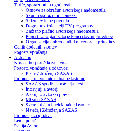
Tarife, sporazumi in ugodnosti
Osnove za obračun avtorskega nadomestila
Skupni sporazumi in aneksi
Sklenitev letne pogodbe
Dogovor z izdajatelji TV programov
Znižano plačilo avtorskega nadomestila
Popusti za organizatorje koncertov in prireditev
Organizacija dobrodelnih koncertov in prireditev
Cenik dodatnih storitev
Pogosta vprašanja
Aktualno
Novice in sporočila za javnost
Pogosta vprašanja z odgovori
Pišite Združenju SAZAS
Promocija pravic intelektualne lastnine
SAZAS spodbuja ustvarjalnost
Intervjuji z avtorji
Avtorji o avtorski pravici
Mi smo SAZAS
Svetovni dan intelektualne lastnine
Natečaji Združenja SAZAS
Promocijska gradiva
Letna poročila
Revija Avtor