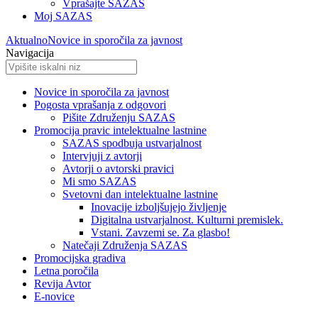
Vprašajte SAZAS
Moj SAZAS
Aktualno
Novice in sporočila za javnost
Navigacija
Novice in sporočila za javnost
Pogosta vprašanja z odgovori
Pišite Združenju SAZAS
Promocija pravic intelektualne lastnine
SAZAS spodbuja ustvarjalnost
Intervjuji z avtorji
Avtorji o avtorski pravici
Mi smo SAZAS
Svetovni dan intelektualne lastnine
Inovacije izboljšujejo življenje
Digitalna ustvarjalnost. Kulturni premislek.
Vstani. Zavzemi se. Za glasbo!
Natečaji Združenja SAZAS
Promocijska gradiva
Letna poročila
Revija Avtor
E-novice