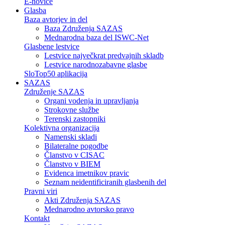
E-novice
Glasba
Baza avtorjev in del
Baza Združenja SAZAS
Mednarodna baza del ISWC-Net
Glasbene lestvice
Lestvice največkrat predvajnih skladb
Lestvice narodnozabavne glasbe
SloTop50 aplikacija
SAZAS
Združenje SAZAS
Organi vodenja in upravljanja
Strokovne službe
Terenski zastopniki
Kolektivna organizacija
Namenski skladi
Bilateralne pogodbe
Članstvo v CISAC
Članstvo v BIEM
Evidenca imetnikov pravic
Seznam neidentificiranih glasbenih del
Pravni viri
Akti Združenja SAZAS
Mednarodno avtorsko pravo
Kontakt