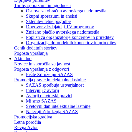
E-prijava prireditev
Tarife, sporazumi in ugodnosti
Osnove za obračun avtorskega nadomestila
Skupni sporazumi in aneksi
Sklenitev letne pogodbe
Dogovor z izdajatelji TV programov
Znižano plačilo avtorskega nadomestila
Popusti za organizatorje koncertov in prireditev
Organizacija dobrodelnih koncertov in prireditev
Cenik dodatnih storitev
Pogosta vprašanja
Aktualno
Novice in sporočila za javnost
Pogosta vprašanja z odgovori
Pišite Združenju SAZAS
Promocija pravic intelektualne lastnine
SAZAS spodbuja ustvarjalnost
Intervjuji z avtorji
Avtorji o avtorski pravici
Mi smo SAZAS
Svetovni dan intelektualne lastnine
Natečaji Združenja SAZAS
Promocijska gradiva
Letna poročila
Revija Avtor