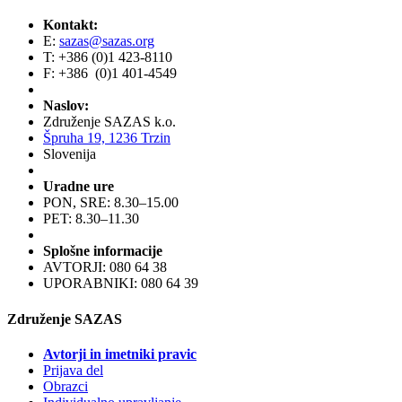
Kontakt:
E:
sazas@sazas.org
T: +386 (0)1 423-8110
F: +386 (0)1 401-4549
Naslov:
Združenje SAZAS k.o.
Špruha 19, 1236 Trzin
Slovenija
Uradne ure
PON, SRE: 8.30–15.00
PET: 8.30–11.30
Splošne informacije
AVTORJI: 080 64 38
UPORABNIKI: 080 64 39
Združenje SAZAS
Avtorji in imetniki pravic
Prijava del
Obrazci