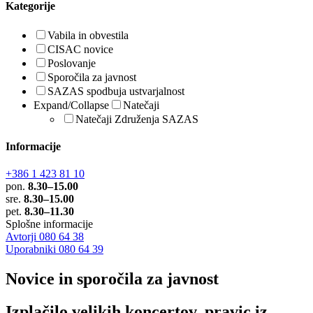
Kategorije
Vabila in obvestila
CISAC novice
Poslovanje
Sporočila za javnost
SAZAS spodbuja ustvarjalnost
Expand/Collapse
Natečaji
Natečaji Združenja SAZAS
Informacije
+386 1 423 81 10
pon.
8.30–15.00
sre.
8.30–15.00
pet.
8.30–11.30
Splošne informacije
Avtorji 080 64 38
Uporabniki 080 64 39
Novice in sporočila za javnost
Izplačilo velikih koncertov, pravic iz