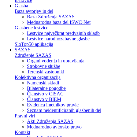
E-novice
Glasba
Baza avtorjev in del
Baza Združenja SAZAS
Mednarodna baza del ISWC-Net
Glasbene lestvice
Lestvice največkrat predvajnih skladb
Lestvice narodnozabavne glasbe
SloTop50 aplikacija
SAZAS
Združenje SAZAS
Organi vodenja in upravljanja
Strokovne službe
Terenski zastopniki
Kolektivna organizacija
Namenski skladi
Bilateralne pogodbe
Članstvo v CISAC
Članstvo v BIEM
Evidenca imetnikov pravic
Seznam neidentificiranih glasbenih del
Pravni viri
Akti Združenja SAZAS
Mednarodno avtorsko pravo
Kontakt