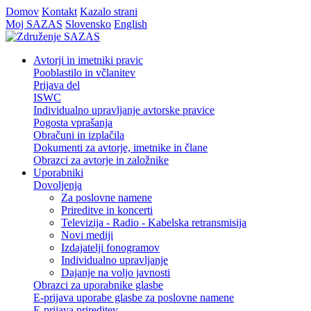
Domov
Kontakt
Kazalo strani
Moj SAZAS
Slovensko
English
Avtorji in imetniki pravic
Pooblastilo in včlanitev
Prijava del
ISWC
Individualno upravljanje avtorske pravice
Pogosta vprašanja
Obračuni in izplačila
Dokumenti za avtorje, imetnike in člane
Obrazci za avtorje in založnike
Uporabniki
Dovoljenja
Za poslovne namene
Prireditve in koncerti
Televizija - Radio - Kabelska retransmisija
Novi mediji
Izdajatelji fonogramov
Individualno upravljanje
Dajanje na voljo javnosti
Obrazci za uporabnike glasbe
E-prijava uporabe glasbe za poslovne namene
E-prijava prireditev