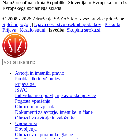
Naložbo sofinancirata Republika Slovenija in Evropska unija iz
Evropskega socialnega sklada
© 2008 - 2026 Združenje SAZAS k.o. - vse pravice pridržane
Splošni pogoji
|
Izjava o varstvu osebnih podatkov
|
Piškotki
|
Prijava
|
Kazalo strani
|
Izvedba:
Skupina stroka.si
Avtorji in imetniki pravic
Pooblastilo in včlanitev
Prijava del
ISWC
Individualno upravljanje avtorske pravice
Pogosta vprašanja
Obračuni in izplačila
Dokumenti za avtorje, imetnike in člane
Obrazci za avtorje in založnike
Uporabniki
Dovoljenja
Obrazci za uporabnike glasbe